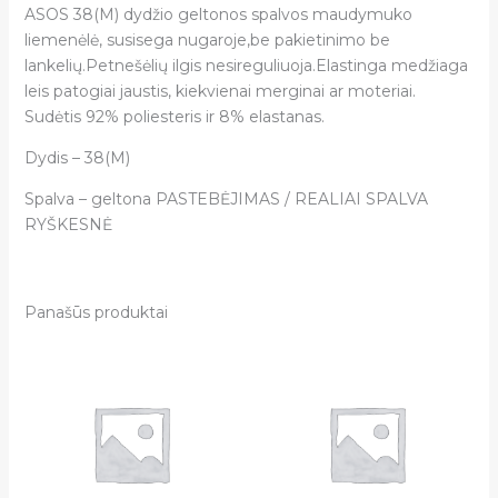
ASOS 38(M) dydžio geltonos spalvos maudymuko
liemenėlė, susisega nugaroje,be pakietinimo be
lankelių.Petnešėlių ilgis nesireguliuoja.Elastinga medžiaga
leis patogiai jaustis, kiekvienai merginai ar moteriai.
Sudėtis 92% poliesteris ir 8% elastanas.
Dydis – 38(M)
Spalva – geltona PASTEBĖJIMAS / REALIAI SPALVA
RYŠKESNĖ
Panašūs produktai