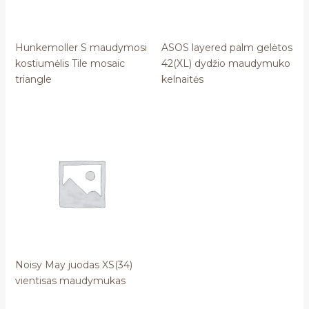
Hunkemoller S maudymosi
ASOS layered palm gelėtos
kostiumėlis Tile mosaic
42(XL) dydžio maudymuko
triangle
kelnaitės
Noisy May juodas XS(34)
vientisas maudymukas