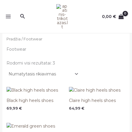
Pereiti
prie
Paieška
0,00
€
turinio
Pradžia
/ Footwear
Footwear
Rodomi visi rezultatai: 3
Black high heels shoes
Claire high heels shoes
69,99
€
64,99
€