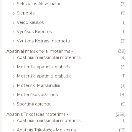
Seksualūs Aksesuarai
(2)
Šlepetės
(5)
Veido kaukės
(1)
Vyriškos Kepurės
(1)
Vyriškos Kojinės Internetu
(2)
Apatiniai marškinėliai moterims -
(39)
Apatiniai marškinėliai moterims
(9)
Moteriški apatiniai drabužiai
(3)
Moteriški apatiniai drabužiai
(1)
Moteriški Marškinėliai
(3)
Moteriškos pižamos
(18)
Sportinė apranga
(5)
Apatinis Trikotažas Moterims -
(269)
Apatiniai marškinėliai moterims
(1)
Apatinis Trikotažas Moterims
(12)