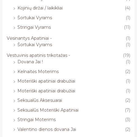
Kojinių diržai / laikikliai
(4)
Šortukai Vyrams
(1)
Stringai Vyrams
(11)
Vėsinantys Apatiniai -
(1)
Šortukai Vyrams
(1)
Vestuvinis apatinis trikotažas -
(19)
Dovana Jai !
(1)
Kelnaitės Moterims
(2)
Moteriški apatiniai drabužiai
(1)
Moteriški apatiniai drabužiai
(1)
Seksualūs Aksesuarai
(2)
Seksualūs Moteriški Apatiniai
(7)
Stringai Moterims
(3)
Valentino dienos dovana Jai
(2)