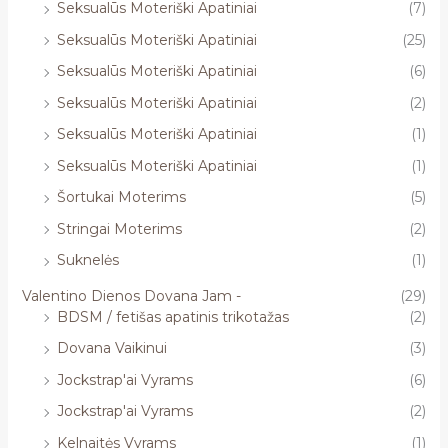
Seksualūs Moteriški Apatiniai
(7)
Seksualūs Moteriški Apatiniai
(25)
Seksualūs Moteriški Apatiniai
(6)
Seksualūs Moteriški Apatiniai
(2)
Seksualūs Moteriški Apatiniai
(1)
Seksualūs Moteriški Apatiniai
(1)
Šortukai Moterims
(5)
Stringai Moterims
(2)
Suknelės
(1)
Valentino Dienos Dovana Jam -
(29)
BDSM / fetišas apatinis trikotažas
(2)
Dovana Vaikinui
(3)
Jockstrap'ai Vyrams
(6)
Jockstrap'ai Vyrams
(2)
Kelnaitės Vyrams
(1)