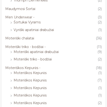
Triumph Liemenėlės
(2)
Maudymosi Šortai
(2)
Men Underwear -
(3)
Šortukai Vyrams
(2)
Vyriški apatiniai drabužiai
(1)
Moteriški chalatai
(36)
Moteriški triko - bodžiai -
(11)
Moteriški apatiniai drabužiai
(9)
Moteriški triko - bodžiai
(2)
Moteriškos Kepurės -
(18)
Moteriškos Kepurės
(1)
Moteriškos Kepurės
(7)
Moteriškos Kepurės
(1)
Moteriškos Kepurės
(1)
Moteriškos Kepurės
(2)