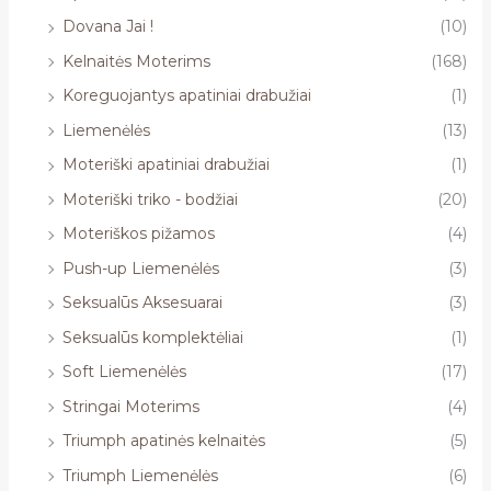
Dovana Jai !
(10)
Kelnaitės Moterims
(168)
Koreguojantys apatiniai drabužiai
(1)
Liemenėlės
(13)
Moteriški apatiniai drabužiai
(1)
Moteriški triko - bodžiai
(20)
Moteriškos pižamos
(4)
Push-up Liemenėlės
(3)
Seksualūs Aksesuarai
(3)
Seksualūs komplektėliai
(1)
Soft Liemenėlės
(17)
Stringai Moterims
(4)
Triumph apatinės kelnaitės
(5)
Triumph Liemenėlės
(6)