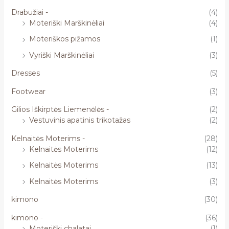
Drabužiai -
(4)
Moteriški Marškinėliai
(4)
Moteriškos pižamos
(1)
Vyriški Marškinėliai
(3)
Dresses
(5)
Footwear
(3)
Gilios Iškirptės Liemenėlės -
(2)
Vestuvinis apatinis trikotažas
(2)
Kelnaitės Moterims -
(28)
Kelnaitės Moterims
(12)
Kelnaitės Moterims
(13)
Kelnaitės Moterims
(3)
kimono
(30)
kimono -
(36)
Moteriški chalatai
(1)