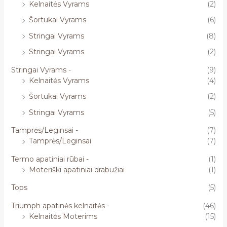
Kelnaitės Vyrams
(2)
Šortukai Vyrams
(6)
Stringai Vyrams
(8)
Stringai Vyrams
(2)
Stringai Vyrams -
(9)
Kelnaitės Vyrams
(4)
Šortukai Vyrams
(2)
Stringai Vyrams
(5)
Tamprės/Leginsai -
(7)
Tamprės/Leginsai
(7)
Termo apatiniai rūbai -
(1)
Moteriški apatiniai drabužiai
(1)
Tops
(5)
Triumph apatinės kelnaitės -
(46)
Kelnaitės Moterims
(15)