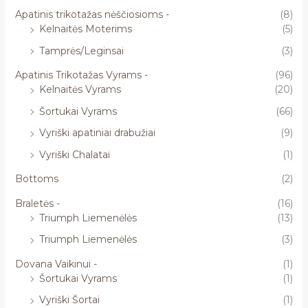
Apatinis trikotažas nėščiosioms -
(8)
Kelnaitės Moterims
(5)
Tamprės/Leginsai
(3)
Apatinis Trikotažas Vyrams -
(96)
Kelnaitės Vyrams
(20)
Šortukai Vyrams
(66)
Vyriški apatiniai drabužiai
(9)
Vyriški Chalatai
(1)
Bottoms
(2)
Braletės -
(16)
Triumph Liemenėlės
(13)
Triumph Liemenėlės
(3)
Dovana Vaikinui -
(1)
Šortukai Vyrams
(1)
Vyriški Šortai
(1)