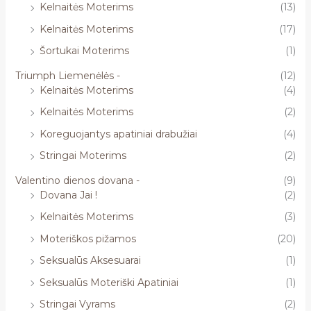
Kelnaitės Moterims
(13)
Kelnaitės Moterims
(17)
Šortukai Moterims
(1)
Triumph Liemenėlės -
(12)
Kelnaitės Moterims
(4)
Kelnaitės Moterims
(2)
Koreguojantys apatiniai drabužiai
(4)
Stringai Moterims
(2)
Valentino dienos dovana -
(9)
Dovana Jai !
(2)
Kelnaitės Moterims
(3)
Moteriškos pižamos
(20)
Seksualūs Aksesuarai
(1)
Seksualūs Moteriški Apatiniai
(1)
Stringai Vyrams
(2)