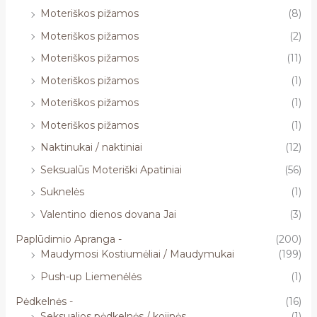
Moteriškos pižamos
(8)
Moteriškos pižamos
(2)
Moteriškos pižamos
(11)
Moteriškos pižamos
(1)
Moteriškos pižamos
(1)
Moteriškos pižamos
(1)
Naktinukai / naktiniai
(12)
Seksualūs Moteriški Apatiniai
(56)
Suknelės
(1)
Valentino dienos dovana Jai
(3)
Paplūdimio Apranga -
(200)
Maudymosi Kostiumėliai / Maudymukai
(199)
Push-up Liemenėlės
(1)
Pėdkelnės -
(16)
Seksualios pėdkelnės / kojinės
(1)