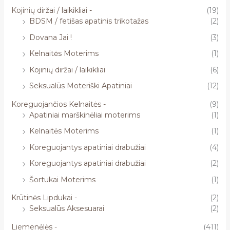
Kojinių diržai / laikikliai -
(19)
BDSM / fetišas apatinis trikotažas
(2)
Dovana Jai !
(3)
Kelnaitės Moterims
(1)
Kojinių diržai / laikikliai
(6)
Seksualūs Moteriški Apatiniai
(12)
Koreguojančios Kelnaitės -
(9)
Apatiniai marškinėliai moterims
(1)
Kelnaitės Moterims
(1)
Koreguojantys apatiniai drabužiai
(4)
Koreguojantys apatiniai drabužiai
(2)
Šortukai Moterims
(1)
Krūtinės Lipdukai -
(2)
Seksualūs Aksesuarai
(2)
Liemenėlės -
(411)