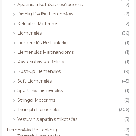
Apatinis trikotažas nėščiosioms
(2)
Didelių Dydžių Liemenėlės
(2)
Kelnaitės Moterims
(2)
Liemenėlės
(36)
Liemenėlės Be Lankelių
(1)
Liemenėlės Maitinančioms
(1)
Pastorintais Kaušeliais
(1)
Push-up Liemenėlės
(9)
Soft Liemenėlės
(45)
Sportinės Liemenėlės
(1)
Stringai Moterims
(2)
Triumph Liemenėlės
(306)
Vestuvinis apatinis trikotažas
(3)
Liemenėlės Be Lankelių -
(2)