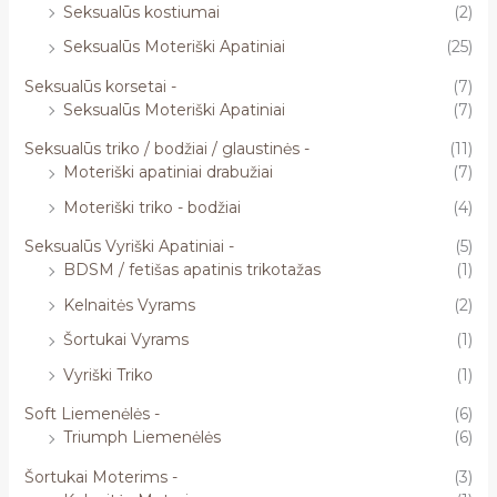
Seksualūs kostiumai
(2)
Seksualūs Moteriški Apatiniai
(25)
Seksualūs korsetai -
(7)
Seksualūs Moteriški Apatiniai
(7)
Seksualūs triko / bodžiai / glaustinės -
(11)
Moteriški apatiniai drabužiai
(7)
Moteriški triko - bodžiai
(4)
Seksualūs Vyriški Apatiniai -
(5)
BDSM / fetišas apatinis trikotažas
(1)
Kelnaitės Vyrams
(2)
Šortukai Vyrams
(1)
Vyriški Triko
(1)
Soft Liemenėlės -
(6)
Triumph Liemenėlės
(6)
Šortukai Moterims -
(3)