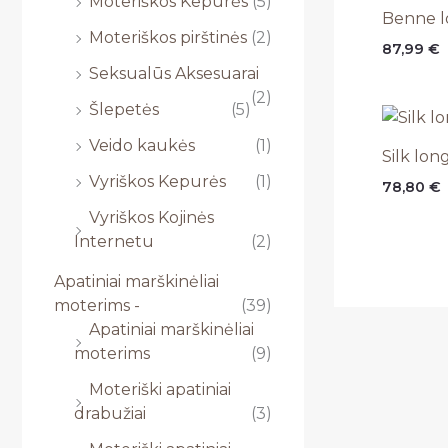
Moteriškos Kepurės
(5)
Benne lo
Moteriškos pirštinės
(2)
87,99
€
Seksualūs Aksesuarai
(2)
Šlepetės
(5)
Veido kaukės
(1)
Silk lon
Vyriškos Kepurės
(1)
78,80
€
Vyriškos Kojinės
Internetu
(2)
Apatiniai marškinėliai
moterims -
(39)
Apatiniai marškinėliai
moterims
(9)
Moteriški apatiniai
drabužiai
(3)