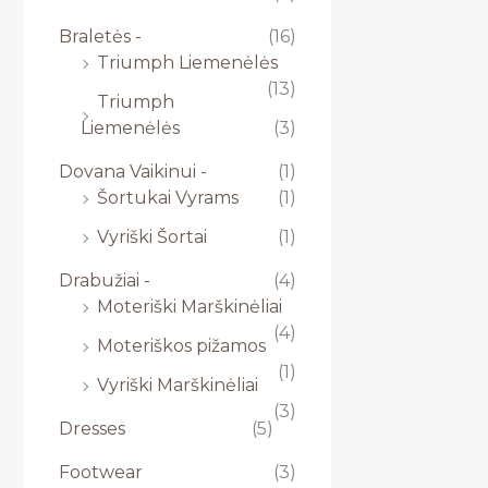
Braletės -
(16)
Triumph Liemenėlės
(13)
Triumph
Liemenėlės
(3)
Dovana Vaikinui -
(1)
Šortukai Vyrams
(1)
Vyriški Šortai
(1)
Drabužiai -
(4)
Moteriški Marškinėliai
(4)
Moteriškos pižamos
(1)
Vyriški Marškinėliai
(3)
Dresses
(5)
Footwear
(3)