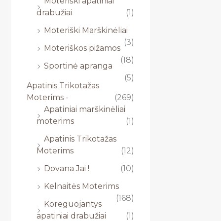
Moteriški apatiniai
drabužiai
(1)
Moteriški Marškinėliai
(3)
Moteriškos pižamos
(18)
Sportinė apranga
(5)
Apatinis Trikotažas
Moterims -
(269)
Apatiniai marškinėliai
moterims
(1)
Apatinis Trikotažas
Moterims
(12)
Dovana Jai !
(10)
Kelnaitės Moterims
(168)
Koreguojantys
apatiniai drabužiai
(1)