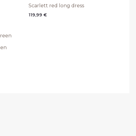
Scarlett red long dress
119,99
€
een