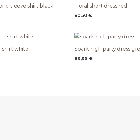
ng sleeve shirt black
Floral short dress red
80,50
€
g shirt white
Spark nigh party dress gr
89,99
€