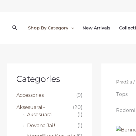
Pereiti
prie
turinio
Paieška
Shop By Category
New Arrivals
Collect
Categories
Pradžia
/
Tops
Accessories
(9)
Aksesuarai -
(20)
Rodomi v
Aksesuarai
(1)
Dovana Jai !
(1)