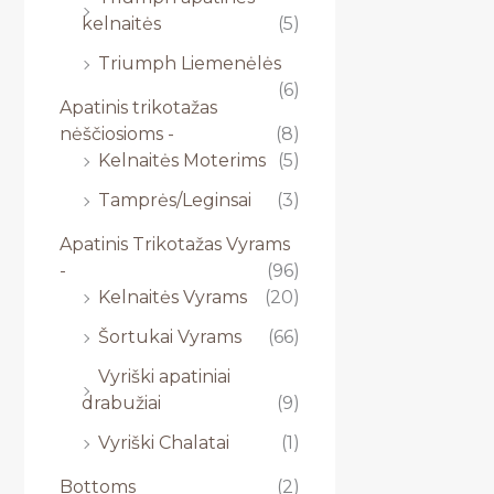
kelnaitės
(5)
Triumph Liemenėlės
(6)
Apatinis trikotažas
nėščiosioms -
(8)
Kelnaitės Moterims
(5)
Tamprės/Leginsai
(3)
Apatinis Trikotažas Vyrams
-
(96)
Kelnaitės Vyrams
(20)
Šortukai Vyrams
(66)
Vyriški apatiniai
drabužiai
(9)
Vyriški Chalatai
(1)
Bottoms
(2)