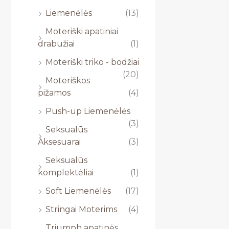
Liemenėlės
(13)
Moteriški apatiniai
drabužiai
(1)
Moteriški triko - bodžiai
(20)
Moteriškos
pižamos
(4)
Push-up Liemenėlės
(3)
Seksualūs
Aksesuarai
(3)
Seksualūs
komplektėliai
(1)
Soft Liemenėlės
(17)
Stringai Moterims
(4)
Triumph apatinės