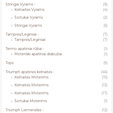
Stringai Vyrams -
(9)
Kelnaitės Vyrams
(4)
Šortukai Vyrams
(2)
Stringai Vyrams
(5)
Tamprės/Leginsai -
(7)
Tamprės/Leginsai
(7)
Termo apatiniai rūbai -
(1)
Moteriški apatiniai drabužiai
(1)
Tops
(5)
Triumph apatinės kelnaitės -
(46)
Kelnaitės Moterims
(15)
Kelnaitės Moterims
(13)
Kelnaitės Moterims
(17)
Šortukai Moterims
(1)
Triumph Liemenėlės -
(12)