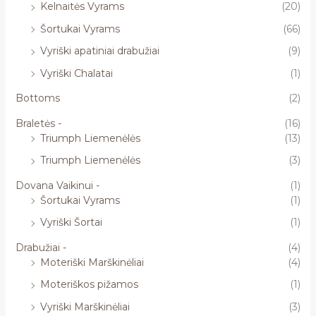
Kelnaitės Vyrams
(20)
Šortukai Vyrams
(66)
Vyriški apatiniai drabužiai
(9)
Vyriški Chalatai
(1)
Bottoms
(2)
Braletės -
(16)
Triumph Liemenėlės
(13)
Triumph Liemenėlės
(3)
Dovana Vaikinui -
(1)
Šortukai Vyrams
(1)
Vyriški Šortai
(1)
Drabužiai -
(4)
Moteriški Marškinėliai
(4)
Moteriškos pižamos
(1)
Vyriški Marškinėliai
(3)