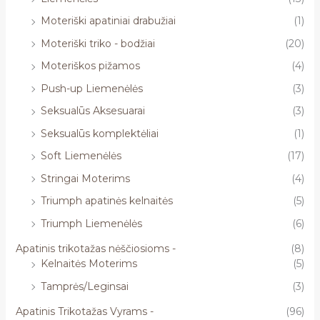
Moteriški apatiniai drabužiai
(1)
Moteriški triko - bodžiai
(20)
Moteriškos pižamos
(4)
Push-up Liemenėlės
(3)
Seksualūs Aksesuarai
(3)
Seksualūs komplektėliai
(1)
Soft Liemenėlės
(17)
Stringai Moterims
(4)
Triumph apatinės kelnaitės
(5)
Triumph Liemenėlės
(6)
Apatinis trikotažas nėščiosioms -
(8)
Kelnaitės Moterims
(5)
Tamprės/Leginsai
(3)
Apatinis Trikotažas Vyrams -
(96)