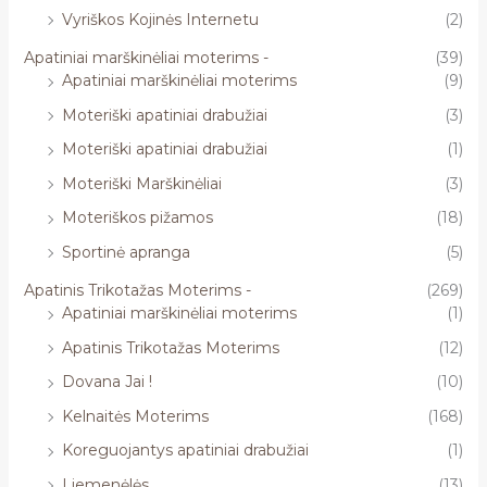
Vyriškos Kojinės Internetu
(2)
Apatiniai marškinėliai moterims -
(39)
Apatiniai marškinėliai moterims
(9)
Moteriški apatiniai drabužiai
(3)
Moteriški apatiniai drabužiai
(1)
Moteriški Marškinėliai
(3)
Moteriškos pižamos
(18)
Sportinė apranga
(5)
Apatinis Trikotažas Moterims -
(269)
Apatiniai marškinėliai moterims
(1)
Apatinis Trikotažas Moterims
(12)
Dovana Jai !
(10)
Kelnaitės Moterims
(168)
Koreguojantys apatiniai drabužiai
(1)
Liemenėlės
(13)