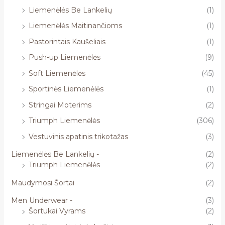
Liemenėlės Be Lankelių
(1)
Liemenėlės Maitinančioms
(1)
Pastorintais Kaušeliais
(1)
Push-up Liemenėlės
(9)
Soft Liemenėlės
(45)
Sportinės Liemenėlės
(1)
Stringai Moterims
(2)
Triumph Liemenėlės
(306)
Vestuvinis apatinis trikotažas
(3)
Liemenėlės Be Lankelių -
(2)
Triumph Liemenėlės
(2)
Maudymosi Šortai
(2)
Men Underwear -
(3)
Šortukai Vyrams
(2)