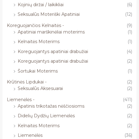
Kojinių diržai / laikikliai
(6)
Seksualūs Moteriški Apatiniai
(12)
Koreguojančios Kelnaitės -
(9)
Apatiniai marškinėliai moterims
(1)
Kelnaitės Moterims
(1)
Koreguojantys apatiniai drabužiai
(4)
Koreguojantys apatiniai drabužiai
(2)
Šortukai Moterims
(1)
Krūtinės Lipdukai -
(2)
Seksualūs Aksesuarai
(2)
Liemenėlės -
(411)
Apatinis trikotažas nėščiosioms
(2)
Didelių Dydžių Liemenėlės
(2)
Kelnaitės Moterims
(2)
Liemenėlės
(36)