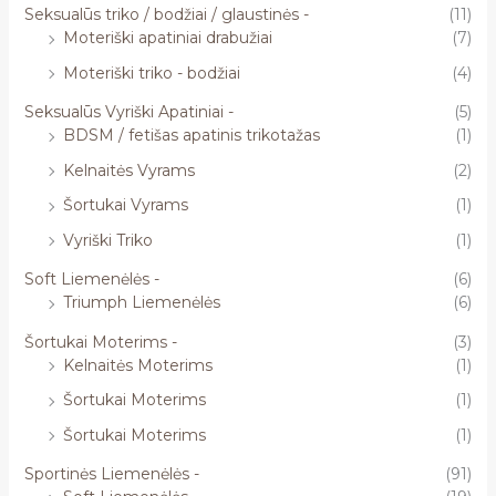
Seksualūs triko / bodžiai / glaustinės -
(11)
Moteriški apatiniai drabužiai
(7)
Moteriški triko - bodžiai
(4)
Seksualūs Vyriški Apatiniai -
(5)
BDSM / fetišas apatinis trikotažas
(1)
Kelnaitės Vyrams
(2)
Šortukai Vyrams
(1)
Vyriški Triko
(1)
Soft Liemenėlės -
(6)
Triumph Liemenėlės
(6)
Šortukai Moterims -
(3)
Kelnaitės Moterims
(1)
Šortukai Moterims
(1)
Šortukai Moterims
(1)
Sportinės Liemenėlės -
(91)