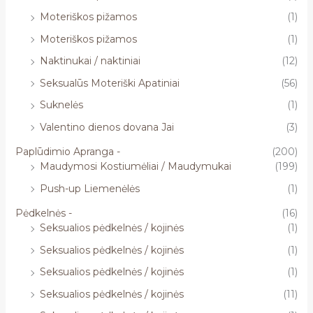
Moteriškos pižamos
(1)
Moteriškos pižamos
(1)
Naktinukai / naktiniai
(12)
Seksualūs Moteriški Apatiniai
(56)
Suknelės
(1)
Valentino dienos dovana Jai
(3)
Paplūdimio Apranga -
(200)
Maudymosi Kostiumėliai / Maudymukai
(199)
Push-up Liemenėlės
(1)
Pėdkelnės -
(16)
Seksualios pėdkelnės / kojinės
(1)
Seksualios pėdkelnės / kojinės
(1)
Seksualios pėdkelnės / kojinės
(1)
Seksualios pėdkelnės / kojinės
(11)