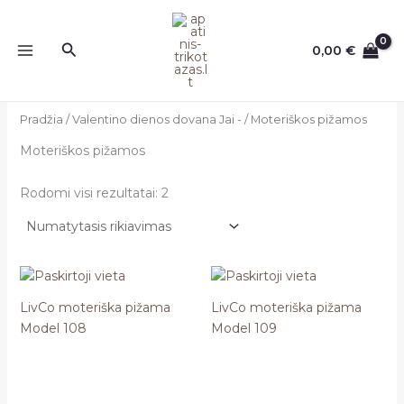
Pereiti
prie
Paieška
0,00
€
turinio
Pradžia
/
Valentino dienos dovana Jai -
/ Moteriškos pižamos
Moteriškos pižamos
Rodomi visi rezultatai: 2
LivCo moteriška pižama
LivCo moteriška pižama
Model 108
Model 109