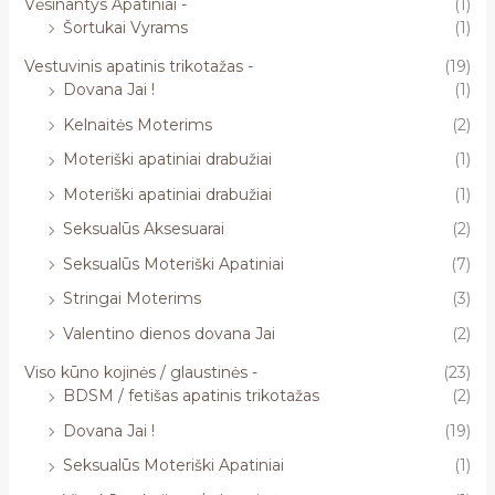
Vėsinantys Apatiniai -
(1)
Šortukai Vyrams
(1)
Vestuvinis apatinis trikotažas -
(19)
Dovana Jai !
(1)
Kelnaitės Moterims
(2)
Moteriški apatiniai drabužiai
(1)
Moteriški apatiniai drabužiai
(1)
Seksualūs Aksesuarai
(2)
Seksualūs Moteriški Apatiniai
(7)
Stringai Moterims
(3)
Valentino dienos dovana Jai
(2)
Viso kūno kojinės / glaustinės -
(23)
BDSM / fetišas apatinis trikotažas
(2)
Dovana Jai !
(19)
Seksualūs Moteriški Apatiniai
(1)