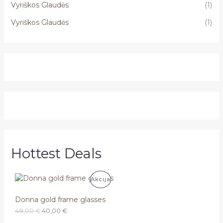
Vyriškos Glaudės
(1)
Vyriškos Glaudės
(1)
Hottest Deals
P
Akcija
R
Donna gold frame glasses
O
C
48,00
€
40,00
€
O
r
u