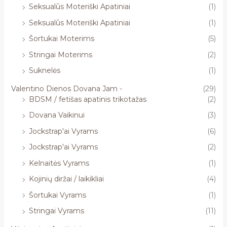
Seksualūs Moteriški Apatiniai
(1)
Seksualūs Moteriški Apatiniai
(1)
Šortukai Moterims
(5)
Stringai Moterims
(2)
Suknelės
(1)
Valentino Dienos Dovana Jam -
(29)
BDSM / fetišas apatinis trikotažas
(2)
Dovana Vaikinui
(3)
Jockstrap'ai Vyrams
(6)
Jockstrap'ai Vyrams
(2)
Kelnaitės Vyrams
(1)
Kojinių diržai / laikikliai
(4)
Šortukai Vyrams
(1)
Stringai Vyrams
(11)