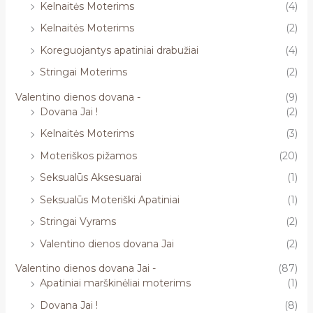
Kelnaitės Moterims
(4)
Kelnaitės Moterims
(2)
Koreguojantys apatiniai drabužiai
(4)
Stringai Moterims
(2)
Valentino dienos dovana -
(9)
Dovana Jai !
(2)
Kelnaitės Moterims
(3)
Moteriškos pižamos
(20)
Seksualūs Aksesuarai
(1)
Seksualūs Moteriški Apatiniai
(1)
Stringai Vyrams
(2)
Valentino dienos dovana Jai
(2)
Valentino dienos dovana Jai -
(87)
Apatiniai marškinėliai moterims
(1)
Dovana Jai !
(8)