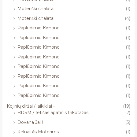
Moteriški chalatai
(1)
Moteriški chalatai
(4)
Paplūdimio Kimono
(1)
Paplūdimio Kimono
(1)
Paplūdimio Kimono
(1)
Paplūdimio Kimono
(1)
Paplūdimio Kimono
(1)
Paplūdimio Kimono
(1)
Paplūdimio Kimono
(1)
Paplūdimio Kimono
(1)
Kojinių diržai / laikikliai -
(19)
BDSM / fetišas apatinis trikotažas
(2)
Dovana Jai !
(3)
Kelnaitės Moterims
(1)