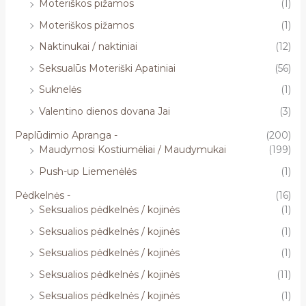
Moteriškos pižamos
(1)
Moteriškos pižamos
(1)
Naktinukai / naktiniai
(12)
Seksualūs Moteriški Apatiniai
(56)
Suknelės
(1)
Valentino dienos dovana Jai
(3)
Paplūdimio Apranga -
(200)
Maudymosi Kostiumėliai / Maudymukai
(199)
Push-up Liemenėlės
(1)
Pėdkelnės -
(16)
Seksualios pėdkelnės / kojinės
(1)
Seksualios pėdkelnės / kojinės
(1)
Seksualios pėdkelnės / kojinės
(1)
Seksualios pėdkelnės / kojinės
(11)
Seksualios pėdkelnės / kojinės
(1)