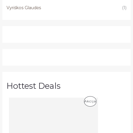
Vyriškos Glaudės
(1)
Hottest Deals
P
Akcija
R
O
D