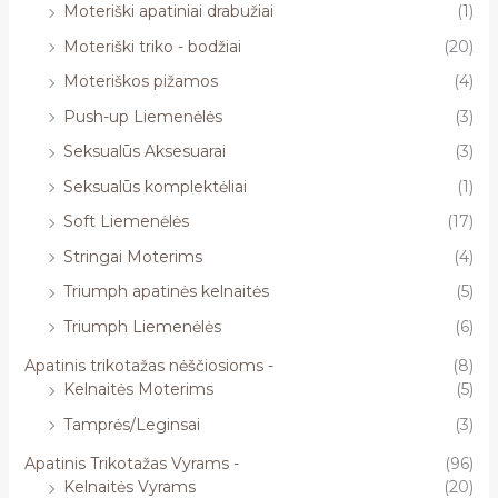
Moteriški apatiniai drabužiai
(1)
Moteriški triko - bodžiai
(20)
Moteriškos pižamos
(4)
Push-up Liemenėlės
(3)
Seksualūs Aksesuarai
(3)
Seksualūs komplektėliai
(1)
Soft Liemenėlės
(17)
Stringai Moterims
(4)
Triumph apatinės kelnaitės
(5)
Triumph Liemenėlės
(6)
Apatinis trikotažas nėščiosioms -
(8)
Kelnaitės Moterims
(5)
Tamprės/Leginsai
(3)
Apatinis Trikotažas Vyrams -
(96)
Kelnaitės Vyrams
(20)