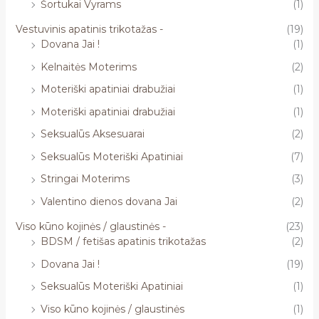
Šortukai Vyrams
(1)
Vestuvinis apatinis trikotažas -
(19)
Dovana Jai !
(1)
Kelnaitės Moterims
(2)
Moteriški apatiniai drabužiai
(1)
Moteriški apatiniai drabužiai
(1)
Seksualūs Aksesuarai
(2)
Seksualūs Moteriški Apatiniai
(7)
Stringai Moterims
(3)
Valentino dienos dovana Jai
(2)
Viso kūno kojinės / glaustinės -
(23)
BDSM / fetišas apatinis trikotažas
(2)
Dovana Jai !
(19)
Seksualūs Moteriški Apatiniai
(1)
Viso kūno kojinės / glaustinės
(1)