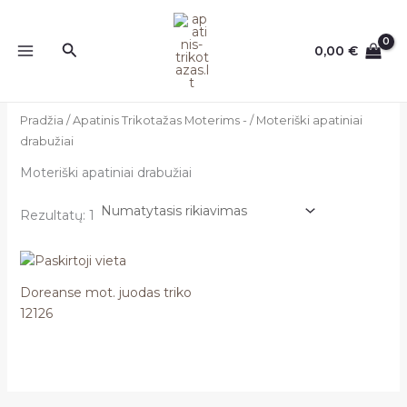
Pereiti
prie
Paieška
0,00
€
turinio
Pradžia
/
Apatinis Trikotažas Moterims -
/ Moteriški apatiniai
drabužiai
Moteriški apatiniai drabužiai
Rezultatų: 1
Doreanse mot. juodas triko
12126