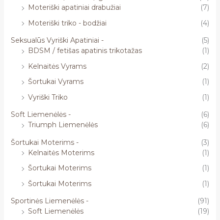
Moteriški apatiniai drabužiai
(7)
Moteriški triko - bodžiai
(4)
Seksualūs Vyriški Apatiniai -
(5)
BDSM / fetišas apatinis trikotažas
(1)
Kelnaitės Vyrams
(2)
Šortukai Vyrams
(1)
Vyriški Triko
(1)
Soft Liemenėlės -
(6)
Triumph Liemenėlės
(6)
Šortukai Moterims -
(3)
Kelnaitės Moterims
(1)
Šortukai Moterims
(1)
Šortukai Moterims
(1)
Sportinės Liemenėlės -
(91)
Soft Liemenėlės
(19)