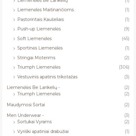
Liemenėlės Be Lankelių
(1)
Liemenėlės Maitinančioms
(1)
Pastorintais Kaušeliais
(1)
Push-up Liemenėlės
(9)
Soft Liemenėlės
(45)
Sportinės Liemenėlės
(1)
Stringai Moterims
(2)
Triumph Liemenėlės
(306)
Vestuvinis apatinis trikotažas
(3)
Liemenėlės Be Lankelių -
(2)
Triumph Liemenėlės
(2)
Maudymosi Šortai
(2)
Men Underwear -
(3)
Šortukai Vyrams
(2)
Vyriški apatiniai drabužiai
(1)