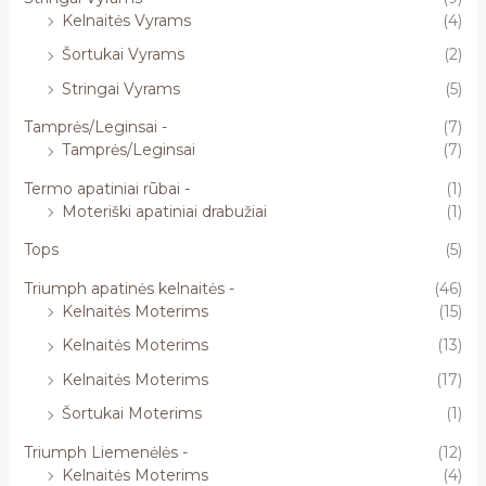
Kelnaitės Vyrams
(4)
Šortukai Vyrams
(2)
Stringai Vyrams
(5)
Tamprės/Leginsai -
(7)
Tamprės/Leginsai
(7)
Termo apatiniai rūbai -
(1)
Moteriški apatiniai drabužiai
(1)
Tops
(5)
Triumph apatinės kelnaitės -
(46)
Kelnaitės Moterims
(15)
Kelnaitės Moterims
(13)
Kelnaitės Moterims
(17)
Šortukai Moterims
(1)
Triumph Liemenėlės -
(12)
Kelnaitės Moterims
(4)