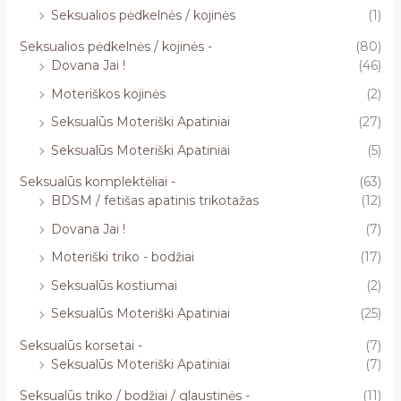
Seksualios pėdkelnės / kojinės
(1)
Seksualios pėdkelnės / kojinės -
(80)
Dovana Jai !
(46)
Moteriškos kojinės
(2)
Seksualūs Moteriški Apatiniai
(27)
Seksualūs Moteriški Apatiniai
(5)
Seksualūs komplektėliai -
(63)
BDSM / fetišas apatinis trikotažas
(12)
Dovana Jai !
(7)
Moteriški triko - bodžiai
(17)
Seksualūs kostiumai
(2)
Seksualūs Moteriški Apatiniai
(25)
Seksualūs korsetai -
(7)
Seksualūs Moteriški Apatiniai
(7)
Seksualūs triko / bodžiai / glaustinės -
(11)