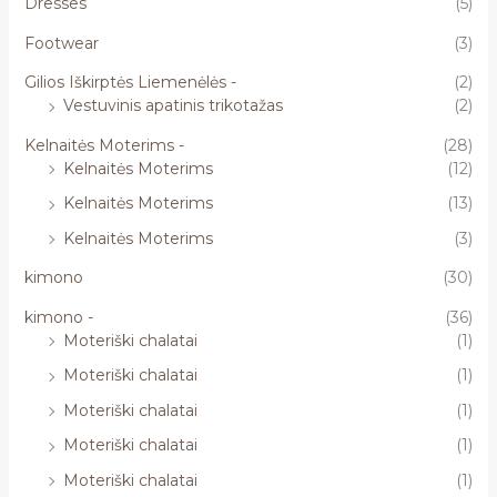
Dresses
(5)
Footwear
(3)
Gilios Iškirptės Liemenėlės -
(2)
Vestuvinis apatinis trikotažas
(2)
Kelnaitės Moterims -
(28)
Kelnaitės Moterims
(12)
Kelnaitės Moterims
(13)
Kelnaitės Moterims
(3)
kimono
(30)
kimono -
(36)
Moteriški chalatai
(1)
Moteriški chalatai
(1)
Moteriški chalatai
(1)
Moteriški chalatai
(1)
Moteriški chalatai
(1)