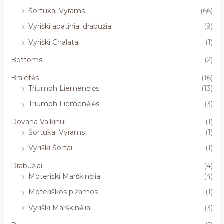
Šortukai Vyrams
(66)
Vyriški apatiniai drabužiai
(9)
Vyriški Chalatai
(1)
Bottoms
(2)
Braletės -
(16)
Triumph Liemenėlės
(13)
Triumph Liemenėlės
(3)
Dovana Vaikinui -
(1)
Šortukai Vyrams
(1)
Vyriški Šortai
(1)
Drabužiai -
(4)
Moteriški Marškinėliai
(4)
Moteriškos pižamos
(1)
Vyriški Marškinėliai
(3)