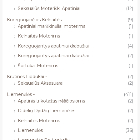
Seksualūs Moteriški Apatiniai
(12)
Koreguojančios Kelnaitės -
(9)
Apatiniai marškinėliai moterims
(1)
Kelnaitės Moterims
(1)
Koreguojantys apatiniai drabužiai
(4)
Koreguojantys apatiniai drabužiai
(2)
Šortukai Moterims
(1)
Krūtinės Lipdukai -
(2)
Seksualūs Aksesuarai
(2)
Liemenėlės -
(411)
Apatinis trikotažas nėščiosioms
(2)
Didelių Dydžių Liemenėlės
(2)
Kelnaitės Moterims
(2)
Liemenėlės
(36)