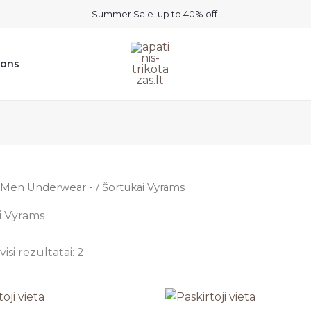
Summer Sale. up to 40% off.
ions
Men Underwear -
/ Šortukai Vyrams
i Vyrams
isi rezultatai: 2