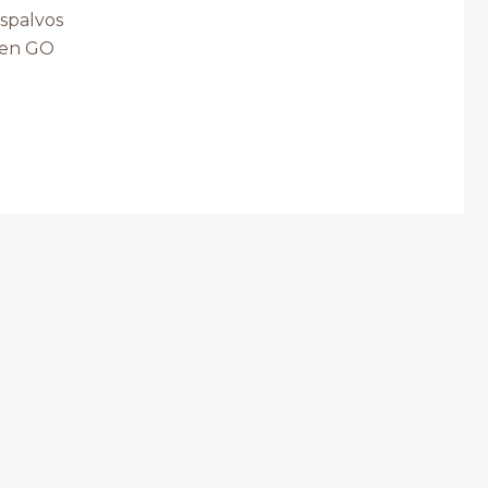
 spalvos
 men GO