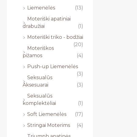
Liemenėlės
(13)
Moteriški apatiniai
drabužiai
(1)
Moteriški triko - bodžiai
(20)
Moteriškos
pižamos
(4)
Push-up Liemenėlės
(3)
Seksualūs
Aksesuarai
(3)
Seksualūs
komplektėliai
(1)
Soft Liemenėlės
(17)
Stringai Moterims
(4)
Triumph apatinės