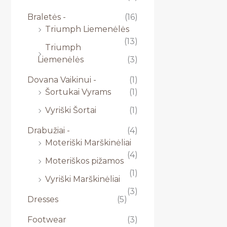
Braletės -
(16)
Triumph Liemenėlės
(13)
Triumph
Liemenėlės
(3)
Dovana Vaikinui -
(1)
Šortukai Vyrams
(1)
Vyriški Šortai
(1)
Drabužiai -
(4)
Moteriški Marškinėliai
(4)
Moteriškos pižamos
(1)
Vyriški Marškinėliai
(3)
Dresses
(5)
Footwear
(3)