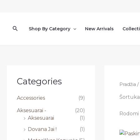
Pereiti
prie
turinio
Paieška
Shop By Category
New Arrivals
Collect
Categories
Pradžia
/
Šortuka
Accessories
(9)
Aksesuarai -
(20)
Rodomi v
Aksesuarai
(1)
Dovana Jai !
(1)