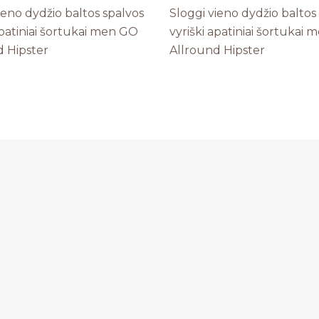
ieno dydžio baltos spalvos
Sloggi vieno dydžio baltos
apatiniai šortukai men GO
vyriški apatiniai šortukai
d Hipster
Allround Hipster