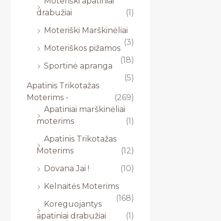
Moteriški apatiniai
drabužiai
(1)
Moteriški Marškinėliai
(3)
Moteriškos pižamos
(18)
Sportinė apranga
(5)
Apatinis Trikotažas
Moterims -
(269)
Apatiniai marškinėliai
moterims
(1)
Apatinis Trikotažas
Moterims
(12)
Dovana Jai !
(10)
Kelnaitės Moterims
(168)
Koreguojantys
apatiniai drabužiai
(1)