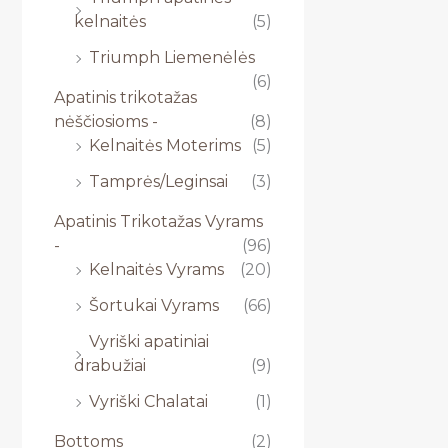
kelnaitės
(5)
Triumph Liemenėlės
(6)
Apatinis trikotažas
nėščiosioms -
(8)
Kelnaitės Moterims
(5)
Tamprės/Leginsai
(3)
Apatinis Trikotažas Vyrams
-
(96)
Kelnaitės Vyrams
(20)
Šortukai Vyrams
(66)
Vyriški apatiniai
drabužiai
(9)
Vyriški Chalatai
(1)
Bottoms
(2)