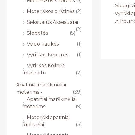
Moteriškos Kepurės
(5)
Sloggi v
Moteriškos pirštinės
(2)
vyriški 
Allroun
Seksualūs Aksesuarai
(2)
Šlepetės
(5)
Veido kaukės
(1)
Vyriškos Kepurės
(1)
Vyriškos Kojinės
Internetu
(2)
Apatiniai marškinėliai
moterims -
(39)
Apatiniai marškinėliai
moterims
(9)
Moteriški apatiniai
drabužiai
(3)