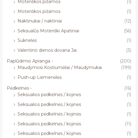
Moteriškos pižamos
(1)
Moteriškos pižamos
(1)
Naktinukai / naktiniai
(12)
Seksualūs Moteriški Apatiniai
(56)
Suknelės
(1)
Valentino dienos dovana Jai
(3)
Paplūdimio Apranga -
(200)
Maudymosi Kostiumėliai / Maudymukai
(199)
Push-up Liemenėlės
(1)
Pėdkelnės -
(16)
Seksualios pėdkelnės / kojinės
(1)
Seksualios pėdkelnės / kojinės
(1)
Seksualios pėdkelnės / kojinės
(1)
Seksualios pėdkelnės / kojinės
(11)
Seksualios pėdkelnės / kojinės
(1)