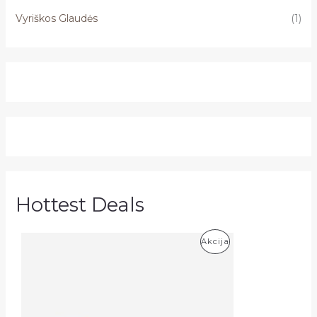
Vyriškos Glaudės
(1)
Hottest Deals
P
Akcija
R
O
D