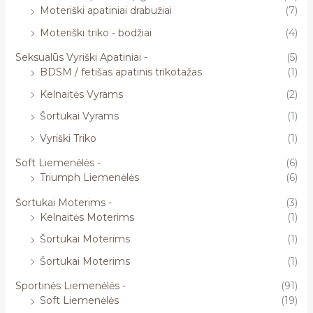
Moteriški apatiniai drabužiai
(7)
Moteriški triko - bodžiai
(4)
Seksualūs Vyriški Apatiniai -
(5)
BDSM / fetišas apatinis trikotažas
(1)
Kelnaitės Vyrams
(2)
Šortukai Vyrams
(1)
Vyriški Triko
(1)
Soft Liemenėlės -
(6)
Triumph Liemenėlės
(6)
Šortukai Moterims -
(3)
Kelnaitės Moterims
(1)
Šortukai Moterims
(1)
Šortukai Moterims
(1)
Sportinės Liemenėlės -
(91)
Soft Liemenėlės
(19)