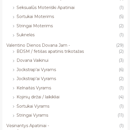
Seksualūs Moteriški Apatiniai
(1)
Šortukai Moterims
(5)
Stringai Moterims
(2)
Suknelės
(1)
Valentino Dienos Dovana Jam -
(29)
BDSM / fetišas apatinis trikotažas
(2)
Dovana Vaikinui
(3)
Jockstrap'ai Vyrams
(6)
Jockstrap'ai Vyrams
(2)
Kelnaitės Vyrams
(1)
Kojinių diržai / laikikliai
(4)
Šortukai Vyrams
(1)
Stringai Vyrams
(11)
Vėsinantys Apatiniai -
(1)