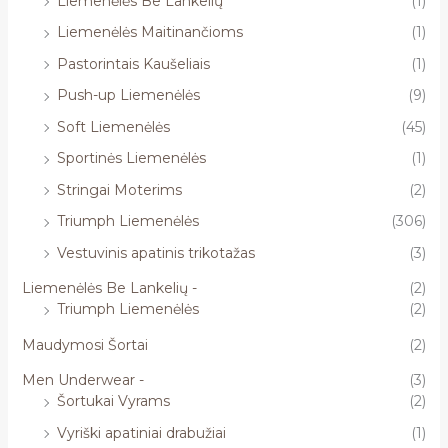
Liemenėlės Be Lankelių
(1)
Liemenėlės Maitinančioms
(1)
Pastorintais Kaušeliais
(1)
Push-up Liemenėlės
(9)
Soft Liemenėlės
(45)
Sportinės Liemenėlės
(1)
Stringai Moterims
(2)
Triumph Liemenėlės
(306)
Vestuvinis apatinis trikotažas
(3)
Liemenėlės Be Lankelių -
(2)
Triumph Liemenėlės
(2)
Maudymosi Šortai
(2)
Men Underwear -
(3)
Šortukai Vyrams
(2)
Vyriški apatiniai drabužiai
(1)