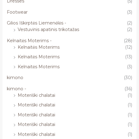
Dresses
(5)
Footwear
(3)
Gilios Iškirptės Liemenėlės -
(2)
Vestuvinis apatinis trikotažas
(2)
Kelnaitės Moterims -
(28)
Kelnaitės Moterims
(12)
Kelnaitės Moterims
(13)
Kelnaitės Moterims
(3)
kimono
(30)
kimono -
(36)
Moteriški chalatai
(1)
Moteriški chalatai
(1)
Moteriški chalatai
(1)
Moteriški chalatai
(1)
Moteriški chalatai
(1)