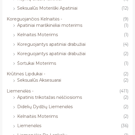
Seksualūs Moteriški Apatiniai
(12)
Koreguojančios Kelnaitės -
(9)
Apatiniai marškinėliai moterims
(1)
Kelnaitės Moterims
(1)
Koreguojantys apatiniai drabužiai
(4)
Koreguojantys apatiniai drabužiai
(2)
Šortukai Moterims
(1)
Krūtinės Lipdukai -
(2)
Seksualūs Aksesuarai
(2)
Liemenėlės -
(411)
Apatinis trikotažas nėščiosioms
(2)
Didelių Dydžių Liemenėlės
(2)
Kelnaitės Moterims
(2)
Liemenėlės
(36)