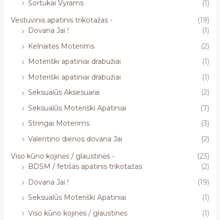
Šortukai Vyrams
(1)
Vestuvinis apatinis trikotažas -
(19)
Dovana Jai !
(1)
Kelnaitės Moterims
(2)
Moteriški apatiniai drabužiai
(1)
Moteriški apatiniai drabužiai
(1)
Seksualūs Aksesuarai
(2)
Seksualūs Moteriški Apatiniai
(7)
Stringai Moterims
(3)
Valentino dienos dovana Jai
(2)
Viso kūno kojinės / glaustinės -
(23)
BDSM / fetišas apatinis trikotažas
(2)
Dovana Jai !
(19)
Seksualūs Moteriški Apatiniai
(1)
Viso kūno kojinės / glaustinės
(1)