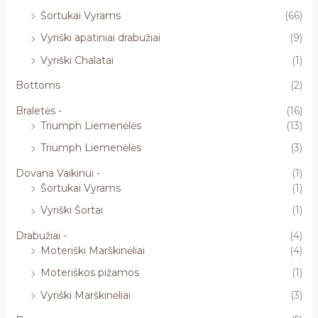
Šortukai Vyrams
(66)
Vyriški apatiniai drabužiai
(9)
Vyriški Chalatai
(1)
Bottoms
(2)
Braletės -
(16)
Triumph Liemenėlės
(13)
Triumph Liemenėlės
(3)
Dovana Vaikinui -
(1)
Šortukai Vyrams
(1)
Vyriški Šortai
(1)
Drabužiai -
(4)
Moteriški Marškinėliai
(4)
Moteriškos pižamos
(1)
Vyriški Marškinėliai
(3)