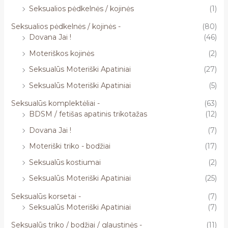
Seksualios pėdkelnės / kojinės
(1)
Seksualios pėdkelnės / kojinės -
(80)
Dovana Jai !
(46)
Moteriškos kojinės
(2)
Seksualūs Moteriški Apatiniai
(27)
Seksualūs Moteriški Apatiniai
(5)
Seksualūs komplektėliai -
(63)
BDSM / fetišas apatinis trikotažas
(12)
Dovana Jai !
(7)
Moteriški triko - bodžiai
(17)
Seksualūs kostiumai
(2)
Seksualūs Moteriški Apatiniai
(25)
Seksualūs korsetai -
(7)
Seksualūs Moteriški Apatiniai
(7)
Seksualūs triko / bodžiai / glaustinės -
(11)