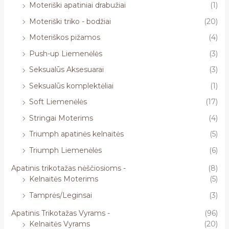
Moteriški apatiniai drabužiai
(1)
Moteriški triko - bodžiai
(20)
Moteriškos pižamos
(4)
Push-up Liemenėlės
(3)
Seksualūs Aksesuarai
(3)
Seksualūs komplektėliai
(1)
Soft Liemenėlės
(17)
Stringai Moterims
(4)
Triumph apatinės kelnaitės
(5)
Triumph Liemenėlės
(6)
Apatinis trikotažas nėščiosioms -
(8)
Kelnaitės Moterims
(5)
Tamprės/Leginsai
(3)
Apatinis Trikotažas Vyrams -
(96)
Kelnaitės Vyrams
(20)