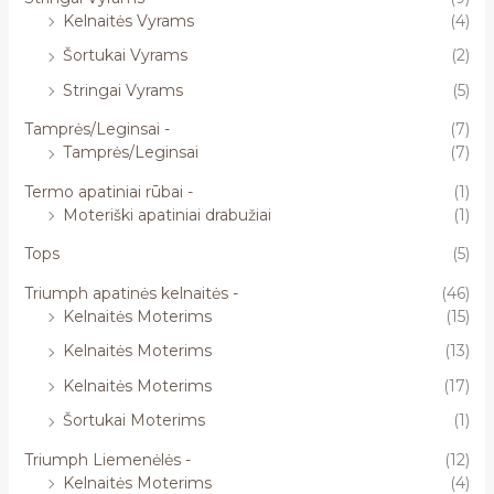
Kelnaitės Vyrams
(4)
Šortukai Vyrams
(2)
Stringai Vyrams
(5)
Tamprės/Leginsai -
(7)
Tamprės/Leginsai
(7)
Termo apatiniai rūbai -
(1)
Moteriški apatiniai drabužiai
(1)
Tops
(5)
Triumph apatinės kelnaitės -
(46)
Kelnaitės Moterims
(15)
Kelnaitės Moterims
(13)
Kelnaitės Moterims
(17)
Šortukai Moterims
(1)
Triumph Liemenėlės -
(12)
Kelnaitės Moterims
(4)