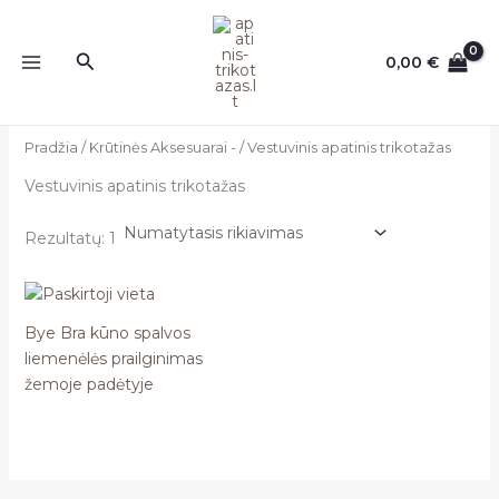
Pereiti
prie
Paieška
0,00
€
turinio
Pradžia
/
Krūtinės Aksesuarai -
/ Vestuvinis apatinis trikotažas
Vestuvinis apatinis trikotažas
Rezultatų: 1
Bye Bra kūno spalvos
liemenėlės prailginimas
žemoje padėtyje