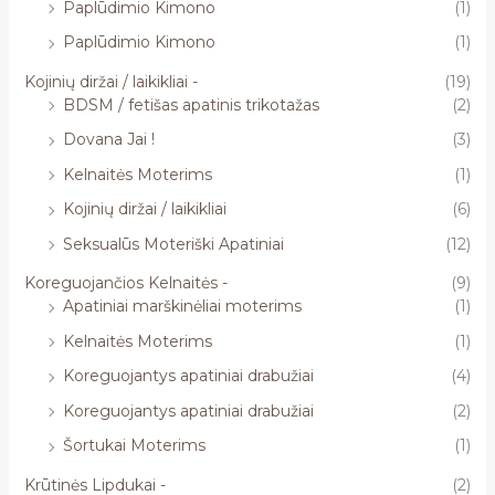
Paplūdimio Kimono
(1)
Paplūdimio Kimono
(1)
Kojinių diržai / laikikliai -
(19)
BDSM / fetišas apatinis trikotažas
(2)
Dovana Jai !
(3)
Kelnaitės Moterims
(1)
Kojinių diržai / laikikliai
(6)
Seksualūs Moteriški Apatiniai
(12)
Koreguojančios Kelnaitės -
(9)
Apatiniai marškinėliai moterims
(1)
Kelnaitės Moterims
(1)
Koreguojantys apatiniai drabužiai
(4)
Koreguojantys apatiniai drabužiai
(2)
Šortukai Moterims
(1)
Krūtinės Lipdukai -
(2)