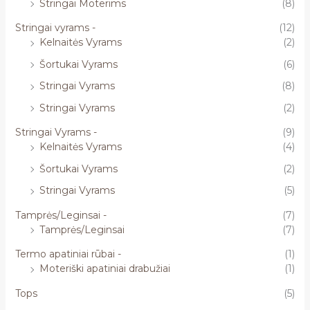
Stringai Moterims
(8)
Stringai vyrams -
(12)
Kelnaitės Vyrams
(2)
Šortukai Vyrams
(6)
Stringai Vyrams
(8)
Stringai Vyrams
(2)
Stringai Vyrams -
(9)
Kelnaitės Vyrams
(4)
Šortukai Vyrams
(2)
Stringai Vyrams
(5)
Tamprės/Leginsai -
(7)
Tamprės/Leginsai
(7)
Termo apatiniai rūbai -
(1)
Moteriški apatiniai drabužiai
(1)
Tops
(5)