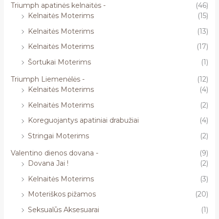
Triumph apatinės kelnaitės -
(46)
Kelnaitės Moterims
(15)
Kelnaitės Moterims
(13)
Kelnaitės Moterims
(17)
Šortukai Moterims
(1)
Triumph Liemenėlės -
(12)
Kelnaitės Moterims
(4)
Kelnaitės Moterims
(2)
Koreguojantys apatiniai drabužiai
(4)
Stringai Moterims
(2)
Valentino dienos dovana -
(9)
Dovana Jai !
(2)
Kelnaitės Moterims
(3)
Moteriškos pižamos
(20)
Seksualūs Aksesuarai
(1)