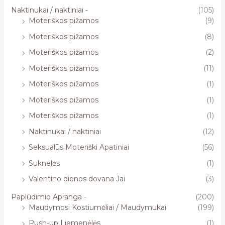
Naktinukai / naktiniai -
(105)
Moteriškos pižamos
(9)
Moteriškos pižamos
(8)
Moteriškos pižamos
(2)
Moteriškos pižamos
(11)
Moteriškos pižamos
(1)
Moteriškos pižamos
(1)
Moteriškos pižamos
(1)
Naktinukai / naktiniai
(12)
Seksualūs Moteriški Apatiniai
(56)
Suknelės
(1)
Valentino dienos dovana Jai
(3)
Paplūdimio Apranga -
(200)
Maudymosi Kostiumėliai / Maudymukai
(199)
Push-up Liemenėlės
(1)