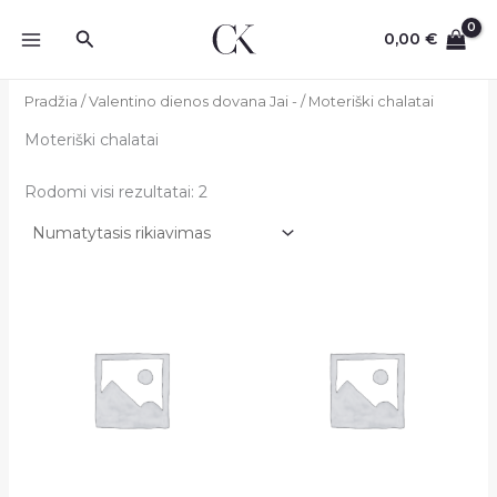
Pereiti
Paieška
prie
0,00
€
turinio
Pradžia
/
Valentino dienos dovana Jai -
/ Moteriški chalatai
Moteriški chalatai
Rodomi visi rezultatai: 2