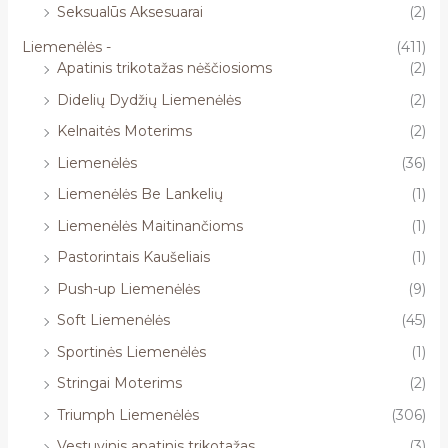
Seksualūs Aksesuarai
(2)
Liemenėlės -
(411)
Apatinis trikotažas nėščiosioms
(2)
Didelių Dydžių Liemenėlės
(2)
Kelnaitės Moterims
(2)
Liemenėlės
(36)
Liemenėlės Be Lankelių
(1)
Liemenėlės Maitinančioms
(1)
Pastorintais Kaušeliais
(1)
Push-up Liemenėlės
(9)
Soft Liemenėlės
(45)
Sportinės Liemenėlės
(1)
Stringai Moterims
(2)
Triumph Liemenėlės
(306)
Vestuvinis apatinis trikotažas
(3)