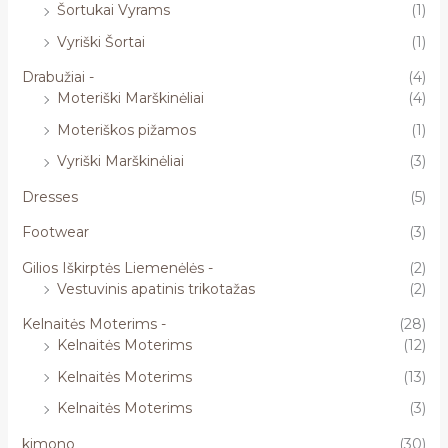
Šortukai Vyrams
(1)
Vyriški Šortai
(1)
Drabužiai -
(4)
Moteriški Marškinėliai
(4)
Moteriškos pižamos
(1)
Vyriški Marškinėliai
(3)
Dresses
(5)
Footwear
(3)
Gilios Iškirptės Liemenėlės -
(2)
Vestuvinis apatinis trikotažas
(2)
Kelnaitės Moterims -
(28)
Kelnaitės Moterims
(12)
Kelnaitės Moterims
(13)
Kelnaitės Moterims
(3)
kimono
(30)