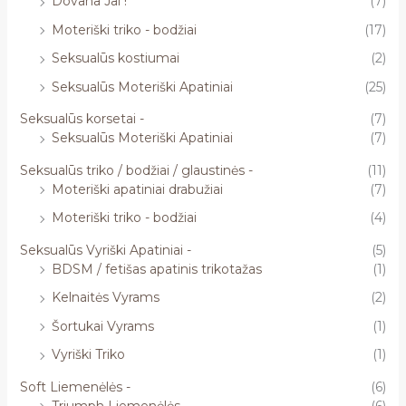
Dovana Jai !
(7)
Moteriški triko - bodžiai
(17)
Seksualūs kostiumai
(2)
Seksualūs Moteriški Apatiniai
(25)
Seksualūs korsetai -
(7)
Seksualūs Moteriški Apatiniai
(7)
Seksualūs triko / bodžiai / glaustinės -
(11)
Moteriški apatiniai drabužiai
(7)
Moteriški triko - bodžiai
(4)
Seksualūs Vyriški Apatiniai -
(5)
BDSM / fetišas apatinis trikotažas
(1)
Kelnaitės Vyrams
(2)
Šortukai Vyrams
(1)
Vyriški Triko
(1)
Soft Liemenėlės -
(6)
Triumph Liemenėlės
(6)