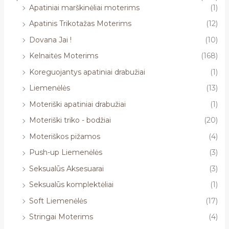
Apatiniai marškinėliai moterims
(1)
Apatinis Trikotažas Moterims
(12)
Dovana Jai !
(10)
Kelnaitės Moterims
(168)
Koreguojantys apatiniai drabužiai
(1)
Liemenėlės
(13)
Moteriški apatiniai drabužiai
(1)
Moteriški triko - bodžiai
(20)
Moteriškos pižamos
(4)
Push-up Liemenėlės
(3)
Seksualūs Aksesuarai
(3)
Seksualūs komplektėliai
(1)
Soft Liemenėlės
(17)
Stringai Moterims
(4)