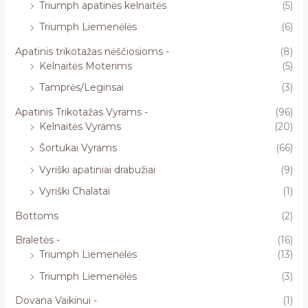
Triumph apatinės kelnaitės
(5)
Triumph Liemenėlės
(6)
Apatinis trikotažas nėščiosioms -
(8)
Kelnaitės Moterims
(5)
Tamprės/Leginsai
(3)
Apatinis Trikotažas Vyrams -
(96)
Kelnaitės Vyrams
(20)
Šortukai Vyrams
(66)
Vyriški apatiniai drabužiai
(9)
Vyriški Chalatai
(1)
Bottoms
(2)
Braletės -
(16)
Triumph Liemenėlės
(13)
Triumph Liemenėlės
(3)
Dovana Vaikinui -
(1)