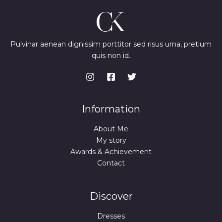
i
c
c
e
I
e
i
w
s
D
a
:
s
7
Pulvinar aenean dignissim porttitor sed risus urna, pretium
A
:
4
quis non id.
9
,
9
9
,
9
9
9
€
.
€
Information
.
About Me
My story
Awards & Achievement
Contact
Discover
Dresses