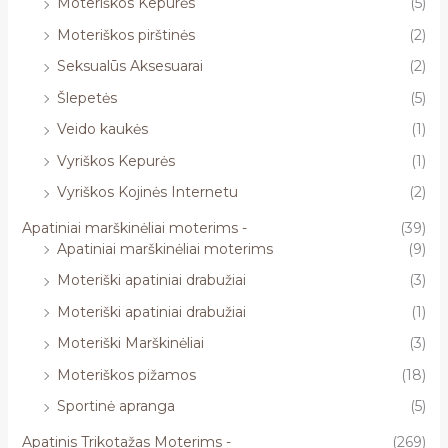
Moteriškos Kepurės
(5)
Moteriškos pirštinės
(2)
Seksualūs Aksesuarai
(2)
Šlepetės
(5)
Veido kaukės
(1)
Vyriškos Kepurės
(1)
Vyriškos Kojinės Internetu
(2)
Apatiniai marškinėliai moterims -
(39)
Apatiniai marškinėliai moterims
(9)
Moteriški apatiniai drabužiai
(3)
Moteriški apatiniai drabužiai
(1)
Moteriški Marškinėliai
(3)
Moteriškos pižamos
(18)
Sportinė apranga
(5)
Apatinis Trikotažas Moterims -
(269)