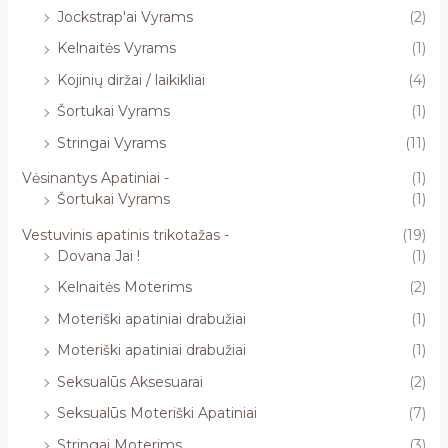
Jockstrap'ai Vyrams
(2)
Kelnaitės Vyrams
(1)
Kojinių diržai / laikikliai
(4)
Šortukai Vyrams
(1)
Stringai Vyrams
(11)
Vėsinantys Apatiniai -
(1)
Šortukai Vyrams
(1)
Vestuvinis apatinis trikotažas -
(19)
Dovana Jai !
(1)
Kelnaitės Moterims
(2)
Moteriški apatiniai drabužiai
(1)
Moteriški apatiniai drabužiai
(1)
Seksualūs Aksesuarai
(2)
Seksualūs Moteriški Apatiniai
(7)
Stringai Moterims
(3)