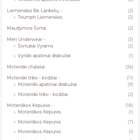
Liemenėlės Be Lankelių -
(2)
Triumph Liemenėlės
(2)
Maudymosi Šortai
(2)
Men Underwear -
(3)
Šortukai Vyrams
(2)
Vyriški apatiniai drabužiai
(1)
Moteriški chalatai
(36)
Moteriški triko - bodžiai -
(11)
Moteriški apatiniai drabužiai
(9)
Moteriški triko - bodžiai
(2)
Moteriškos Kepurės -
(18)
Moteriškos Kepurės
(1)
Moteriškos Kepurės
(7)
Moteriškos Kepurės
(1)