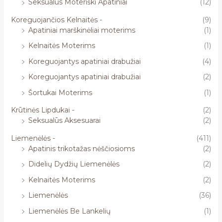
Seksualūs Moteriški Apatiniai
(12)
Koreguojančios Kelnaitės -
(9)
Apatiniai marškinėliai moterims
(1)
Kelnaitės Moterims
(1)
Koreguojantys apatiniai drabužiai
(4)
Koreguojantys apatiniai drabužiai
(2)
Šortukai Moterims
(1)
Krūtinės Lipdukai -
(2)
Seksualūs Aksesuarai
(2)
Liemenėlės -
(411)
Apatinis trikotažas nėščiosioms
(2)
Didelių Dydžių Liemenėlės
(2)
Kelnaitės Moterims
(2)
Liemenėlės
(36)
Liemenėlės Be Lankelių
(1)