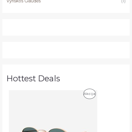
Vyriškos Glaudės
(1)
Hottest Deals
P
Akcija
R
O
D