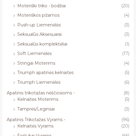
Moteriški triko - bodžiai
(20)
Moteriškos pižamos
(4)
Push-up Liemenėlės
(3)
Seksualūs Aksesuarai
(3)
Seksualūs komplektėliai
(1)
Soft Liemenėlės
(17)
Stringai Moterims
(4)
Triumph apatinės kelnaitės
(5)
Triumph Liemenėlės
(6)
Apatinis trikotažas nėščiosioms -
(8)
Kelnaitės Moterims
(5)
Tamprės/Leginsai
(3)
Apatinis Trikotažas Vyrams -
(96)
Kelnaitės Vyrams
(20)
Šortukai Vyrams
(66)