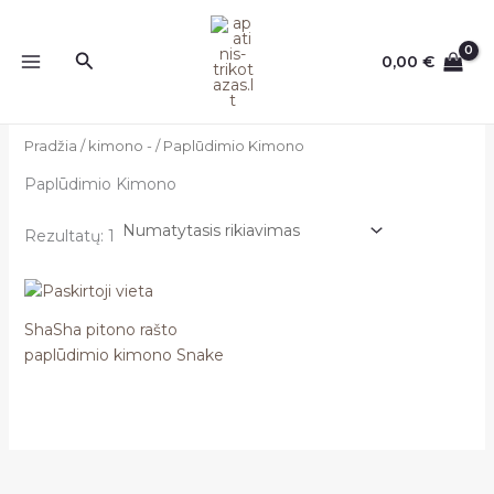
Pereiti
prie
Paieška
0,00
€
turinio
Pradžia
/
kimono -
/ Paplūdimio Kimono
Paplūdimio Kimono
Rezultatų: 1
ShaSha pitono rašto
paplūdimio kimono Snake