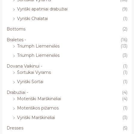
Vyriški apatiniai drabužiai
(9)
Vyriški Chalatai
(1)
Bottoms
(2)
Braletės -
(16)
Triumph Liemenėlės
(13)
Triumph Liemenėlės
(3)
Dovana Vaikinui -
(1)
Šortukai Vyrams
(1)
Vyriški Šortai
(1)
Drabužiai -
(4)
Moteriški Marškinėliai
(4)
Moteriškos pižamos
(1)
Vyriški Marškinėliai
(3)
Dresses
(5)