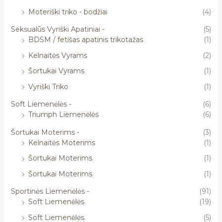
Moteriški triko - bodžiai
(4)
Seksualūs Vyriški Apatiniai -
(5)
BDSM / fetišas apatinis trikotažas
(1)
Kelnaitės Vyrams
(2)
Šortukai Vyrams
(1)
Vyriški Triko
(1)
Soft Liemenėlės -
(6)
Triumph Liemenėlės
(6)
Šortukai Moterims -
(3)
Kelnaitės Moterims
(1)
Šortukai Moterims
(1)
Šortukai Moterims
(1)
Sportinės Liemenėlės -
(91)
Soft Liemenėlės
(19)
Soft Liemenėlės
(5)