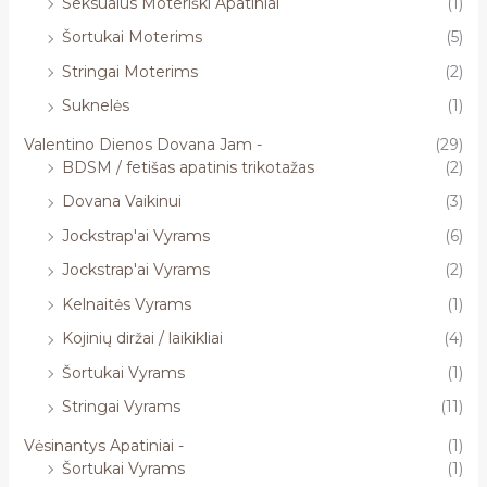
Seksualūs Moteriški Apatiniai
(1)
Šortukai Moterims
(5)
Stringai Moterims
(2)
Suknelės
(1)
Valentino Dienos Dovana Jam -
(29)
BDSM / fetišas apatinis trikotažas
(2)
Dovana Vaikinui
(3)
Jockstrap'ai Vyrams
(6)
Jockstrap'ai Vyrams
(2)
Kelnaitės Vyrams
(1)
Kojinių diržai / laikikliai
(4)
Šortukai Vyrams
(1)
Stringai Vyrams
(11)
Vėsinantys Apatiniai -
(1)
Šortukai Vyrams
(1)