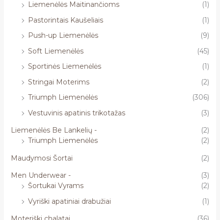
Liemenėlės Maitinančioms
(1)
Pastorintais Kaušeliais
(1)
Push-up Liemenėlės
(9)
Soft Liemenėlės
(45)
Sportinės Liemenėlės
(1)
Stringai Moterims
(2)
Triumph Liemenėlės
(306)
Vestuvinis apatinis trikotažas
(3)
Liemenėlės Be Lankelių -
(2)
Triumph Liemenėlės
(2)
Maudymosi Šortai
(2)
Men Underwear -
(3)
Šortukai Vyrams
(2)
Vyriški apatiniai drabužiai
(1)
Moteriški chalatai
(36)