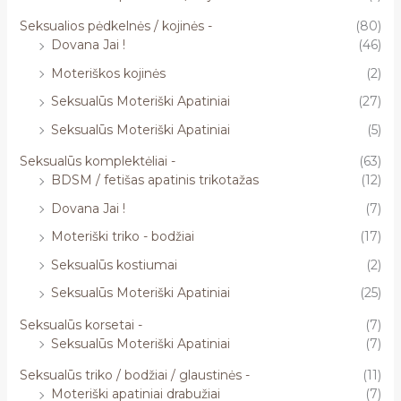
Seksualios pėdkelnės / kojinės -
(80)
Dovana Jai !
(46)
Moteriškos kojinės
(2)
Seksualūs Moteriški Apatiniai
(27)
Seksualūs Moteriški Apatiniai
(5)
Seksualūs komplektėliai -
(63)
BDSM / fetišas apatinis trikotažas
(12)
Dovana Jai !
(7)
Moteriški triko - bodžiai
(17)
Seksualūs kostiumai
(2)
Seksualūs Moteriški Apatiniai
(25)
Seksualūs korsetai -
(7)
Seksualūs Moteriški Apatiniai
(7)
Seksualūs triko / bodžiai / glaustinės -
(11)
Moteriški apatiniai drabužiai
(7)