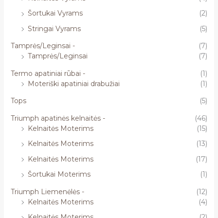
Šortukai Vyrams
(2)
Stringai Vyrams
(5)
Tamprės/Leginsai -
(7)
Tamprės/Leginsai
(7)
Termo apatiniai rūbai -
(1)
Moteriški apatiniai drabužiai
(1)
Tops
(5)
Triumph apatinės kelnaitės -
(46)
Kelnaitės Moterims
(15)
Kelnaitės Moterims
(13)
Kelnaitės Moterims
(17)
Šortukai Moterims
(1)
Triumph Liemenėlės -
(12)
Kelnaitės Moterims
(4)
Kelnaitės Moterims
(2)