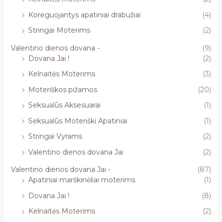
Koreguojantys apatiniai drabužiai
(4)
Stringai Moterims
(2)
Valentino dienos dovana -
(9)
Dovana Jai !
(2)
Kelnaitės Moterims
(3)
Moteriškos pižamos
(20)
Seksualūs Aksesuarai
(1)
Seksualūs Moteriški Apatiniai
(1)
Stringai Vyrams
(2)
Valentino dienos dovana Jai
(2)
Valentino dienos dovana Jai -
(87)
Apatiniai marškinėliai moterims
(1)
Dovana Jai !
(8)
Kelnaitės Moterims
(2)