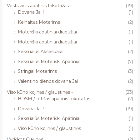
Vestuvinis apatinis trikotažas -
(19)
Dovana Jai !
(1)
Kelnaitės Moterims
(2)
Moteriški apatiniai drabužiai
(1)
Moteriški apatiniai drabužiai
(1)
Seksualūs Aksesuarai
(2)
Seksualūs Moteriški Apatiniai
(7)
Stringai Moterims
(3)
Valentino dienos dovana Jai
(2)
Viso kūno kojinės / glaustinės -
(23)
BDSM / fetišas apatinis trikotažas
(2)
Dovana Jai !
(19)
Seksualūs Moteriški Apatiniai
(1)
Viso kūno kojinės / glaustinės
(1)
Vyriškos Glaudės
(2)