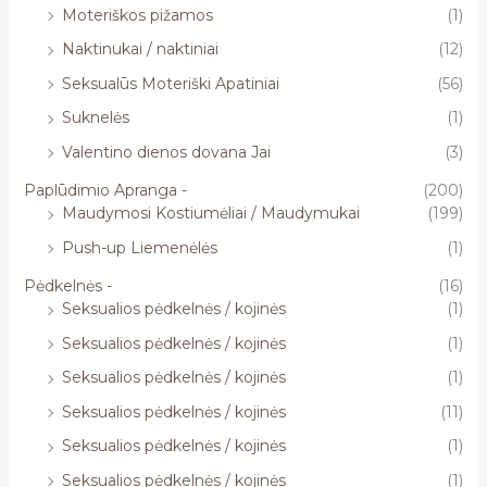
Moteriškos pižamos
(1)
Naktinukai / naktiniai
(12)
Seksualūs Moteriški Apatiniai
(56)
Suknelės
(1)
Valentino dienos dovana Jai
(3)
Paplūdimio Apranga -
(200)
Maudymosi Kostiumėliai / Maudymukai
(199)
Push-up Liemenėlės
(1)
Pėdkelnės -
(16)
Seksualios pėdkelnės / kojinės
(1)
Seksualios pėdkelnės / kojinės
(1)
Seksualios pėdkelnės / kojinės
(1)
Seksualios pėdkelnės / kojinės
(11)
Seksualios pėdkelnės / kojinės
(1)
Seksualios pėdkelnės / kojinės
(1)