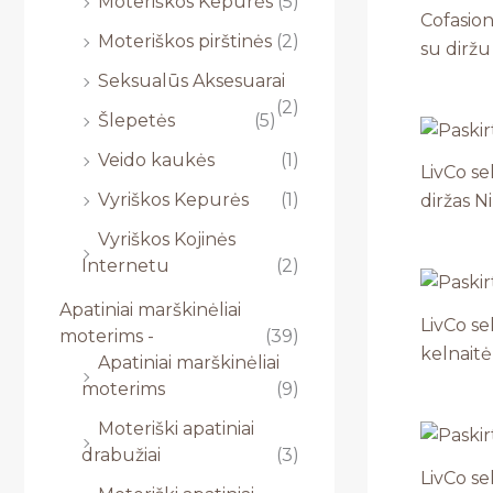
Moteriškos Kepurės
(5)
Cofasion
Moteriškos pirštinės
(2)
su diržu
Seksualūs Aksesuarai
(2)
Šlepetės
(5)
Veido kaukės
(1)
LivCo se
Vyriškos Kepurės
(1)
diržas N
Vyriškos Kojinės
Internetu
(2)
Apatiniai marškinėliai
LivCo se
moterims -
(39)
kelnait
Apatiniai marškinėliai
moterims
(9)
Moteriški apatiniai
drabužiai
(3)
LivCo se