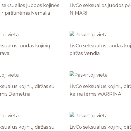
 seksualios juodos kojinės
LivCo seksualios juodos p
 ir pirštinėmis Nemalia
NIMARI
ksualus juodas kojinių
LivCo seksualus juodas koj
irava
diržas Vendia
ksualus kojinių diržas su
LivCo seksualus kojinių dir
ėmis Demetria
kelnaitėmis WARRINA
ksualus kojinių diržas su
LivCo seksualus kojinių dir