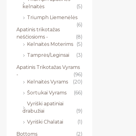
kelnaitės
(5)
Triumph Liemenėlės
(6)
Apatinis trikotažas
nėščiosioms -
(8)
Kelnaitės Moterims
(5)
Tamprės/Leginsai
(3)
Apatinis Trikotažas Vyrams
-
(96)
Kelnaitės Vyrams
(20)
Šortukai Vyrams
(66)
Vyriški apatiniai
drabužiai
(9)
Vyriški Chalatai
(1)
Bottoms
(2)