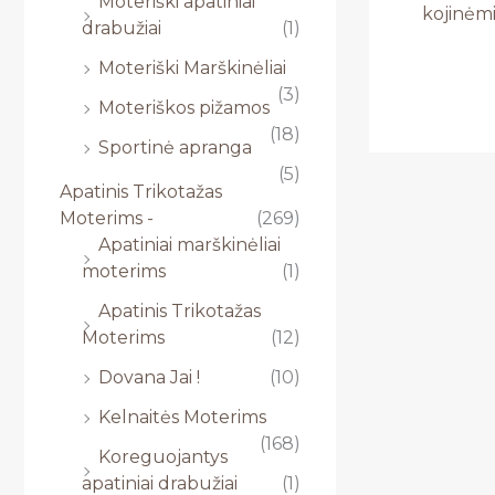
Moteriški apatiniai
kojinėm
drabužiai
(1)
Moteriški Marškinėliai
(3)
Moteriškos pižamos
(18)
Sportinė apranga
(5)
Apatinis Trikotažas
Moterims -
(269)
Apatiniai marškinėliai
moterims
(1)
Apatinis Trikotažas
Moterims
(12)
Dovana Jai !
(10)
Kelnaitės Moterims
(168)
Koreguojantys
apatiniai drabužiai
(1)