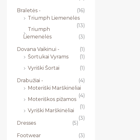
Braletės -
(16)
Triumph Liemenėlės
(13)
Triumph
Liemenėlės
(3)
Dovana Vaikinui -
(1)
Šortukai Vyrams
(1)
Vyriški Šortai
(1)
Drabužiai -
(4)
Moteriški Marškinėliai
(4)
Moteriškos pižamos
(1)
Vyriški Marškinėliai
(3)
Dresses
(5)
Footwear
(3)