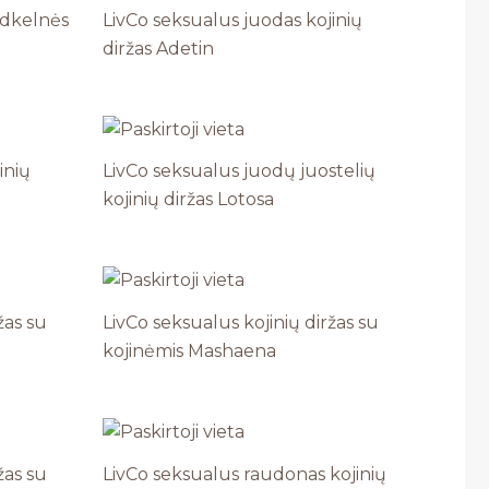
ėdkelnės
LivCo seksualus juodas kojinių
diržas Adetin
inių
LivCo seksualus juodų juostelių
kojinių diržas Lotosa
žas su
LivCo seksualus kojinių diržas su
kojinėmis Mashaena
žas su
LivCo seksualus raudonas kojinių