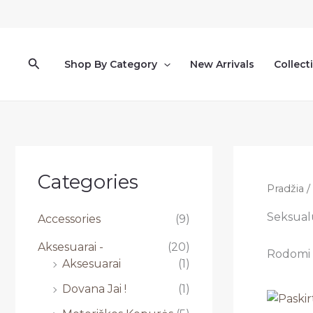
Pereiti
prie
turinio
Paieška
Shop By Category
New Arrivals
Collect
Categories
Pradžia
/
Seksualū
Accessories
(9)
Aksesuarai -
(20)
Rodomi v
Aksesuarai
(1)
Dovana Jai !
(1)