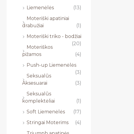
Liemenėlės
(13)
Moteriški apatiniai
drabužiai
(1)
Moteriški triko - bodžiai
(20)
Moteriškos
pižamos
(4)
Push-up Liemenėlės
(3)
Seksualūs
Aksesuarai
(3)
Seksualūs
komplektėliai
(1)
Soft Liemenėlės
(17)
Stringai Moterims
(4)
Triumph apatinės