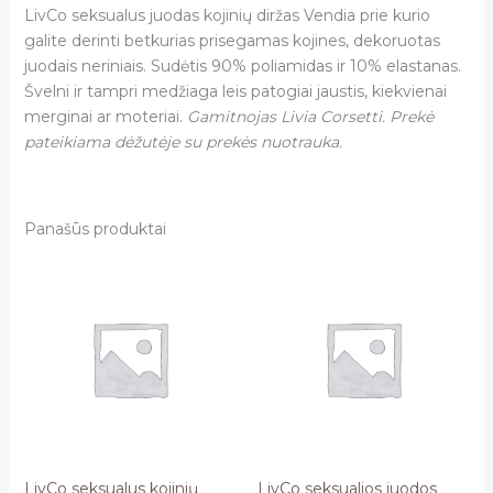
LivCo seksualus juodas kojinių diržas
Vendia
prie kurio
galite derinti betkurias prisegamas kojines, dekoruotas
juodais neriniais. Sudėtis 90% poliamidas ir 10% elastanas.
Švelni ir tampri medžiaga leis patogiai jaustis, kiekvienai
merginai ar moteriai.
Gamitnojas Livia Corsetti. Prekė
pateikiama dėžutėje su prekės nuotrauka.
Panašūs produktai
LivCo seksualus kojinių
LivCo seksualios juodos