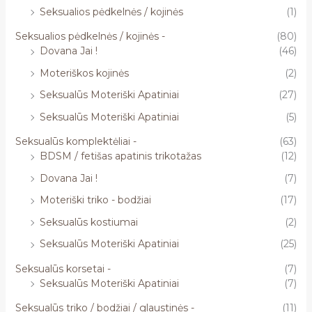
Seksualios pėdkelnės / kojinės
(1)
Seksualios pėdkelnės / kojinės -
(80)
Dovana Jai !
(46)
Moteriškos kojinės
(2)
Seksualūs Moteriški Apatiniai
(27)
Seksualūs Moteriški Apatiniai
(5)
Seksualūs komplektėliai -
(63)
BDSM / fetišas apatinis trikotažas
(12)
Dovana Jai !
(7)
Moteriški triko - bodžiai
(17)
Seksualūs kostiumai
(2)
Seksualūs Moteriški Apatiniai
(25)
Seksualūs korsetai -
(7)
Seksualūs Moteriški Apatiniai
(7)
Seksualūs triko / bodžiai / glaustinės -
(11)