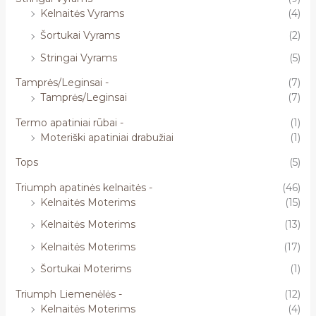
Kelnaitės Vyrams
(4)
Šortukai Vyrams
(2)
Stringai Vyrams
(5)
Tamprės/Leginsai -
(7)
Tamprės/Leginsai
(7)
Termo apatiniai rūbai -
(1)
Moteriški apatiniai drabužiai
(1)
Tops
(5)
Triumph apatinės kelnaitės -
(46)
Kelnaitės Moterims
(15)
Kelnaitės Moterims
(13)
Kelnaitės Moterims
(17)
Šortukai Moterims
(1)
Triumph Liemenėlės -
(12)
Kelnaitės Moterims
(4)