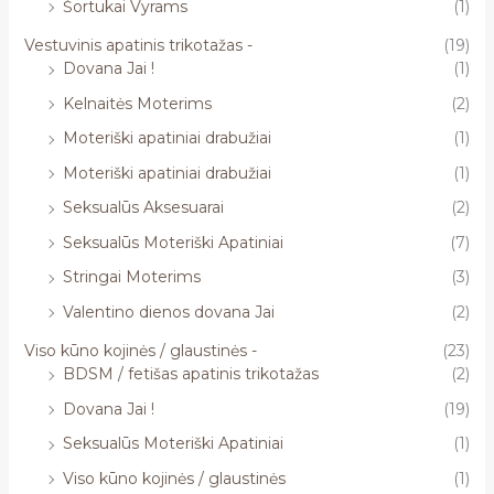
Šortukai Vyrams
(1)
Vestuvinis apatinis trikotažas -
(19)
Dovana Jai !
(1)
Kelnaitės Moterims
(2)
Moteriški apatiniai drabužiai
(1)
Moteriški apatiniai drabužiai
(1)
Seksualūs Aksesuarai
(2)
Seksualūs Moteriški Apatiniai
(7)
Stringai Moterims
(3)
Valentino dienos dovana Jai
(2)
Viso kūno kojinės / glaustinės -
(23)
BDSM / fetišas apatinis trikotažas
(2)
Dovana Jai !
(19)
Seksualūs Moteriški Apatiniai
(1)
Viso kūno kojinės / glaustinės
(1)