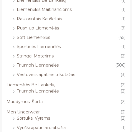
Liemenėlės Be Lankelių
(1)
Liemenėlės Maitinančioms
(1)
Pastorintais Kaušeliais
(1)
Push-up Liemenėlės
(9)
Soft Liemenėlės
(45)
Sportinės Liemenėlės
(1)
Stringai Moterims
(2)
Triumph Liemenėlės
(306)
Vestuvinis apatinis trikotažas
(3)
Liemenėlės Be Lankelių -
(2)
Triumph Liemenėlės
(2)
Maudymosi Šortai
(2)
Men Underwear -
(3)
Šortukai Vyrams
(2)
Vyriški apatiniai drabužiai
(1)