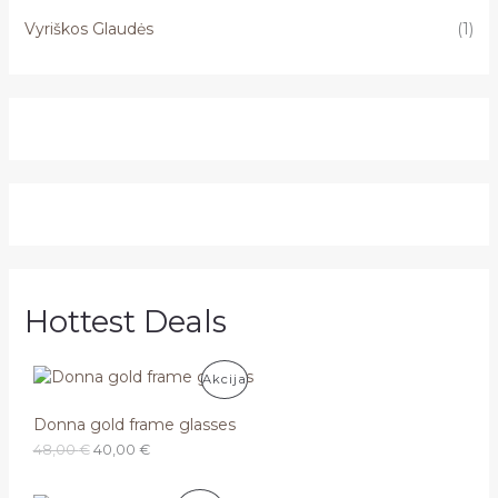
Vyriškos Glaudės
(1)
Hottest Deals
P
Akcija
R
Donna gold frame glasses
O
C
48,00
€
40,00
€
O
r
u
i
r
D