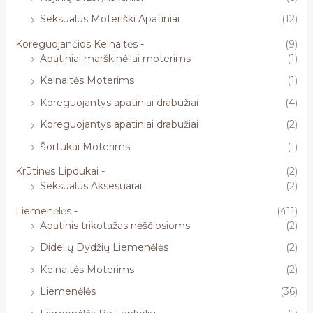
Seksualūs Moteriški Apatiniai
(12)
Koreguojančios Kelnaitės -
(9)
Apatiniai marškinėliai moterims
(1)
Kelnaitės Moterims
(1)
Koreguojantys apatiniai drabužiai
(4)
Koreguojantys apatiniai drabužiai
(2)
Šortukai Moterims
(1)
Krūtinės Lipdukai -
(2)
Seksualūs Aksesuarai
(2)
Liemenėlės -
(411)
Apatinis trikotažas nėščiosioms
(2)
Didelių Dydžių Liemenėlės
(2)
Kelnaitės Moterims
(2)
Liemenėlės
(36)