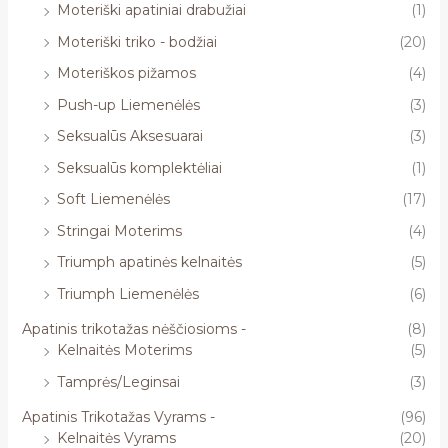
Moteriški apatiniai drabužiai
(1)
Moteriški triko - bodžiai
(20)
Moteriškos pižamos
(4)
Push-up Liemenėlės
(3)
Seksualūs Aksesuarai
(3)
Seksualūs komplektėliai
(1)
Soft Liemenėlės
(17)
Stringai Moterims
(4)
Triumph apatinės kelnaitės
(5)
Triumph Liemenėlės
(6)
Apatinis trikotažas nėščiosioms -
(8)
Kelnaitės Moterims
(5)
Tamprės/Leginsai
(3)
Apatinis Trikotažas Vyrams -
(96)
Kelnaitės Vyrams
(20)