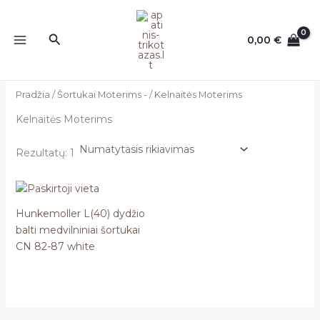
Pereiti
prie
Paieška
0,00
€
turinio
Pradžia
/
Šortukai Moterims -
/ Kelnaitės Moterims
Kelnaitės Moterims
Rezultatų: 1
Hunkemoller L(40) dydžio
balti medvilniniai šortukai
CN 82-87 white