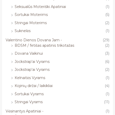
Seksualūs Moteriški Apatiniai
(1)
Šortukai Moterims
(5)
Stringai Moterims
(2)
Suknelės
(1)
Valentino Dienos Dovana Jam -
(29)
BDSM / fetišas apatinis trikotažas
(2)
Dovana Vaikinui
(3)
Jockstrap'ai Vyrams
(6)
Jockstrap'ai Vyrams
(2)
Kelnaitės Vyrams
(1)
Kojinių diržai / laikikliai
(4)
Šortukai Vyrams
(1)
Stringai Vyrams
(11)
Vėsinantys Apatiniai -
(1)