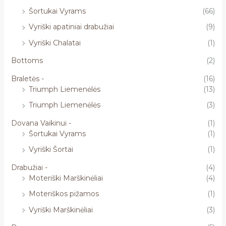
Šortukai Vyrams
(66)
Vyriški apatiniai drabužiai
(9)
Vyriški Chalatai
(1)
Bottoms
(2)
Braletės -
(16)
Triumph Liemenėlės
(13)
Triumph Liemenėlės
(3)
Dovana Vaikinui -
(1)
Šortukai Vyrams
(1)
Vyriški Šortai
(1)
Drabužiai -
(4)
Moteriški Marškinėliai
(4)
Moteriškos pižamos
(1)
Vyriški Marškinėliai
(3)