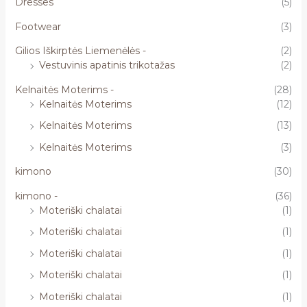
Dresses
(5)
Footwear
(3)
Gilios Iškirptės Liemenėlės -
(2)
Vestuvinis apatinis trikotažas
(2)
Kelnaitės Moterims -
(28)
Kelnaitės Moterims
(12)
Kelnaitės Moterims
(13)
Kelnaitės Moterims
(3)
kimono
(30)
kimono -
(36)
Moteriški chalatai
(1)
Moteriški chalatai
(1)
Moteriški chalatai
(1)
Moteriški chalatai
(1)
Moteriški chalatai
(1)