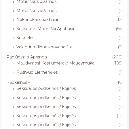
Moteriškos pižamos
(1)
Moteriškos pižamos
(1)
Naktinukai / naktiniai
(12)
Seksualūs Moteriški Apatiniai
(56)
Suknelės
(1)
Valentino dienos dovana Jai
(3)
Paplūdimio Apranga -
(200)
Maudymosi Kostiumėliai / Maudymukai
(199)
Push-up Liemenėlės
(1)
Pėdkelnės -
(16)
Seksualios pėdkelnės / kojinės
(1)
Seksualios pėdkelnės / kojinės
(1)
Seksualios pėdkelnės / kojinės
(1)
Seksualios pėdkelnės / kojinės
(11)
Seksualios pėdkelnės / kojinės
(1)