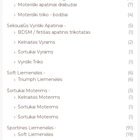
Moteriški apatiniai drabužiai
(7)
Moteriški triko - bodžiai
(4)
Seksualūs Vyriški Apatiniai -
(5)
BDSM / fetišas apatinis trikotažas
(1)
Kelnaitės Vyrams
(2)
Šortukai Vyrams
(1)
Vyriški Triko
(1)
Soft Liemenėlės -
(6)
Triumph Liemenėlės
(6)
Šortukai Moterims -
(3)
Kelnaitės Moterims
(1)
Šortukai Moterims
(1)
Šortukai Moterims
(1)
Sportinės Liemenėlės -
(91)
Soft Liemenėlės
(19)