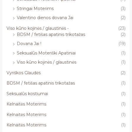
Stringai Moterims
(3)
Valentino dienos dovana Jai
(2)
Viso kūno kojinės / glaustinės -
(23)
BDSM / fetišas apatinis trikotažas
(2)
Dovana Jai !
(19)
Seksualūs Moteriški Apatiniai
(1)
Viso kūno kojinės / glaustinės
(1)
Vyriškos Glaudės
(2)
BDSM / fetišas apatinis trikotažas
(1)
Seksualūs kostiumai
(1)
Kelnaitės Moterims
(1)
Kelnaitės Moterims
(1)
Kelnaitės Moterims
(1)