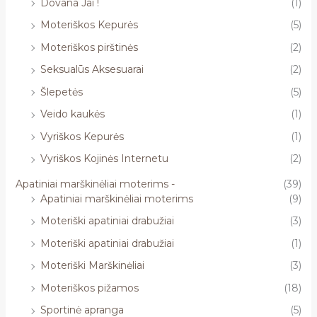
Dovana Jai !
(1)
Moteriškos Kepurės
(5)
Moteriškos pirštinės
(2)
Seksualūs Aksesuarai
(2)
Šlepetės
(5)
Veido kaukės
(1)
Vyriškos Kepurės
(1)
Vyriškos Kojinės Internetu
(2)
Apatiniai marškinėliai moterims -
(39)
Apatiniai marškinėliai moterims
(9)
Moteriški apatiniai drabužiai
(3)
Moteriški apatiniai drabužiai
(1)
Moteriški Marškinėliai
(3)
Moteriškos pižamos
(18)
Sportinė apranga
(5)