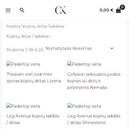
Pereiti
Paieška
prie
0,00
€
turinio
Pradžia
/ Kojinių diržai / laikikliai -
Kojinių diržai / laikikliai -
Rodoma 1–18 iš 24
7heaven wet look mini
Cofasion seksualios juodos
sijonas kojinių diržas Lorena
kojinės su diržu ir
pirštinėmis Nemalia
Leg Avenue kojinių laikiklis
Leg Avenue kojinių laikiklis
/ diržas
/ diržas Rhinestone