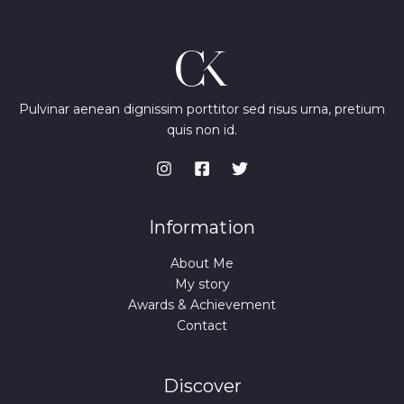
p
r
r
i
A
i
c
c
e
I
e
i
w
s
D
a
:
s
7
Pulvinar aenean dignissim porttitor sed risus urna, pretium
A
:
4
quis non id.
9
,
9
9
,
9
9
9
€
.
€
Information
.
About Me
My story
Awards & Achievement
Contact
Discover