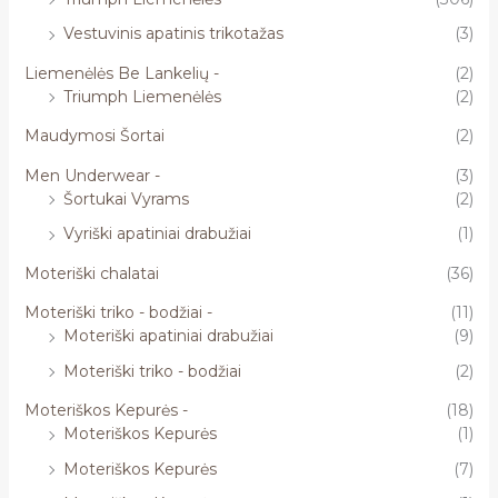
Vestuvinis apatinis trikotažas
(3)
Liemenėlės Be Lankelių -
(2)
Triumph Liemenėlės
(2)
Maudymosi Šortai
(2)
Men Underwear -
(3)
Šortukai Vyrams
(2)
Vyriški apatiniai drabužiai
(1)
Moteriški chalatai
(36)
Moteriški triko - bodžiai -
(11)
Moteriški apatiniai drabužiai
(9)
Moteriški triko - bodžiai
(2)
Moteriškos Kepurės -
(18)
Moteriškos Kepurės
(1)
Moteriškos Kepurės
(7)