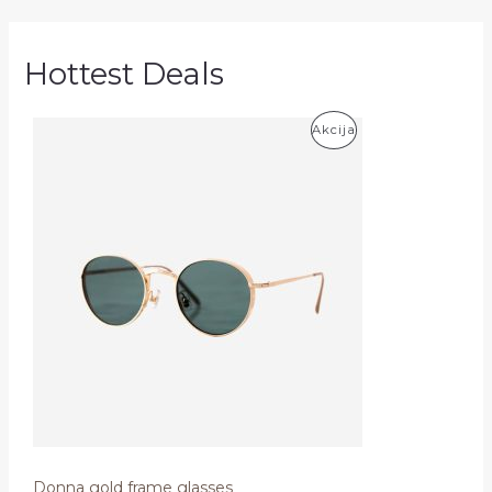
Hottest Deals
P
Akcija
R
O
D
U
K
T
A
S
S
Donna gold frame glasses
U