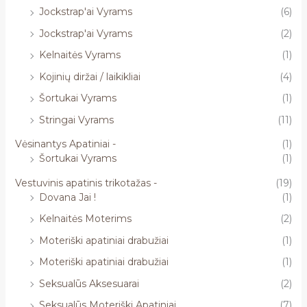
Jockstrap'ai Vyrams
(6)
Jockstrap'ai Vyrams
(2)
Kelnaitės Vyrams
(1)
Kojinių diržai / laikikliai
(4)
Šortukai Vyrams
(1)
Stringai Vyrams
(11)
Vėsinantys Apatiniai -
(1)
Šortukai Vyrams
(1)
Vestuvinis apatinis trikotažas -
(19)
Dovana Jai !
(1)
Kelnaitės Moterims
(2)
Moteriški apatiniai drabužiai
(1)
Moteriški apatiniai drabužiai
(1)
Seksualūs Aksesuarai
(2)
Seksualūs Moteriški Apatiniai
(7)