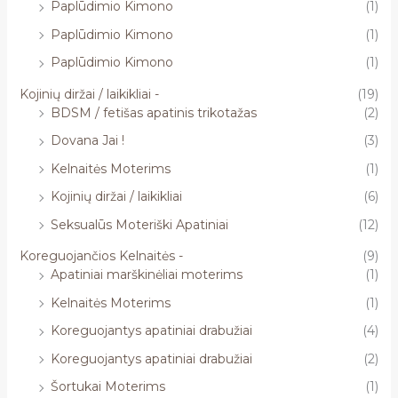
Paplūdimio Kimono
(1)
Paplūdimio Kimono
(1)
Paplūdimio Kimono
(1)
Kojinių diržai / laikikliai -
(19)
BDSM / fetišas apatinis trikotažas
(2)
Dovana Jai !
(3)
Kelnaitės Moterims
(1)
Kojinių diržai / laikikliai
(6)
Seksualūs Moteriški Apatiniai
(12)
Koreguojančios Kelnaitės -
(9)
Apatiniai marškinėliai moterims
(1)
Kelnaitės Moterims
(1)
Koreguojantys apatiniai drabužiai
(4)
Koreguojantys apatiniai drabužiai
(2)
Šortukai Moterims
(1)