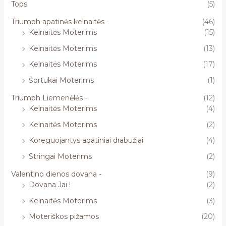
Tops
(5)
Triumph apatinės kelnaitės -
(46)
Kelnaitės Moterims
(15)
Kelnaitės Moterims
(13)
Kelnaitės Moterims
(17)
Šortukai Moterims
(1)
Triumph Liemenėlės -
(12)
Kelnaitės Moterims
(4)
Kelnaitės Moterims
(2)
Koreguojantys apatiniai drabužiai
(4)
Stringai Moterims
(2)
Valentino dienos dovana -
(9)
Dovana Jai !
(2)
Kelnaitės Moterims
(3)
Moteriškos pižamos
(20)