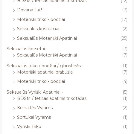
BDSM / fetišas apatinis trikotažas
(12)
Dovana Jai !
(7)
Moteriški triko - bodžiai
(17)
Seksualūs kostiumai
(2)
Seksualūs Moteriški Apatiniai
(25)
Seksualūs korsetai -
(7)
Seksualūs Moteriški Apatiniai
(7)
Seksualūs triko / bodžiai / glaustinės -
(11)
Moteriški apatiniai drabužiai
(7)
Moteriški triko - bodžiai
(4)
Seksualūs Vyriški Apatiniai -
(5)
BDSM / fetišas apatinis trikotažas
(1)
Kelnaitės Vyrams
(2)
Šortukai Vyrams
(1)
Vyriški Triko
(1)