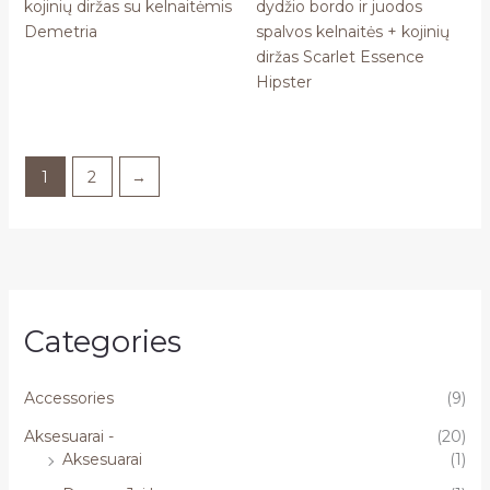
kojinių diržas su kelnaitėmis
dydžio bordo ir juodos
Demetria
spalvos kelnaitės + kojinių
diržas Scarlet Essence
Hipster
1
2
→
Categories
Accessories
(9)
Aksesuarai -
(20)
Aksesuarai
(1)