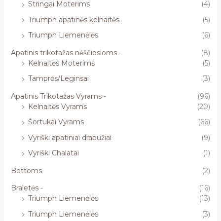
Stringai Moterims
(4)
Triumph apatinės kelnaitės
(5)
Triumph Liemenėlės
(6)
Apatinis trikotažas nėščiosioms -
(8)
Kelnaitės Moterims
(5)
Tamprės/Leginsai
(3)
Apatinis Trikotažas Vyrams -
(96)
Kelnaitės Vyrams
(20)
Šortukai Vyrams
(66)
Vyriški apatiniai drabužiai
(9)
Vyriški Chalatai
(1)
Bottoms
(2)
Braletės -
(16)
Triumph Liemenėlės
(13)
Triumph Liemenėlės
(3)