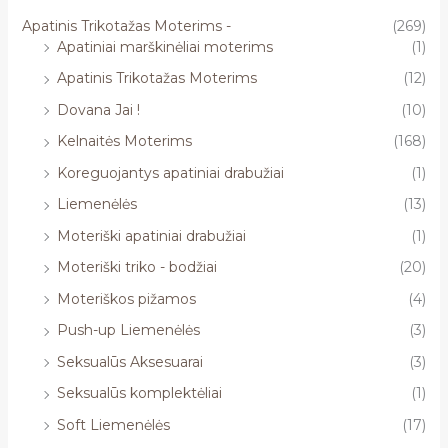
Apatinis Trikotažas Moterims -
(269)
Apatiniai marškinėliai moterims
(1)
Apatinis Trikotažas Moterims
(12)
Dovana Jai !
(10)
Kelnaitės Moterims
(168)
Koreguojantys apatiniai drabužiai
(1)
Liemenėlės
(13)
Moteriški apatiniai drabužiai
(1)
Moteriški triko - bodžiai
(20)
Moteriškos pižamos
(4)
Push-up Liemenėlės
(3)
Seksualūs Aksesuarai
(3)
Seksualūs komplektėliai
(1)
Soft Liemenėlės
(17)