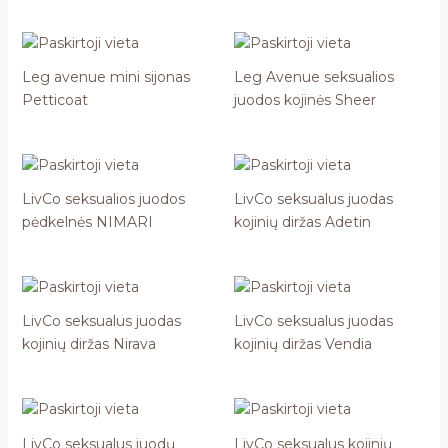
Leg avenue mini sijonas
Leg Avenue seksualios
Petticoat
juodos kojinės Sheer
LivCo seksualios juodos
LivCo seksualus juodas
pėdkelnės NIMARI
kojinių diržas Adetin
LivCo seksualus juodas
LivCo seksualus juodas
kojinių diržas Nirava
kojinių diržas Vendia
LivCo seksualus juodų
LivCo seksualus kojinių