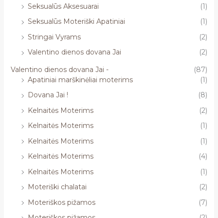
Seksualūs Aksesuarai
(1)
Seksualūs Moteriški Apatiniai
(1)
Stringai Vyrams
(2)
Valentino dienos dovana Jai
(2)
Valentino dienos dovana Jai -
(87)
Apatiniai marškinėliai moterims
(1)
Dovana Jai !
(8)
Kelnaitės Moterims
(2)
Kelnaitės Moterims
(1)
Kelnaitės Moterims
(1)
Kelnaitės Moterims
(4)
Kelnaitės Moterims
(1)
Moteriški chalatai
(2)
Moteriškos pižamos
(7)
Moteriškos pižamos
(2)