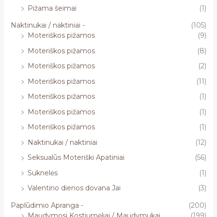
Pižama šeimai
(1)
Naktinukai / naktiniai -
(105)
Moteriškos pižamos
(9)
Moteriškos pižamos
(8)
Moteriškos pižamos
(2)
Moteriškos pižamos
(11)
Moteriškos pižamos
(1)
Moteriškos pižamos
(1)
Moteriškos pižamos
(1)
Naktinukai / naktiniai
(12)
Seksualūs Moteriški Apatiniai
(56)
Suknelės
(1)
Valentino dienos dovana Jai
(3)
Paplūdimio Apranga -
(200)
Maudymosi Kostiumėliai / Maudymukai
(199)