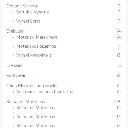
Dovana Vaikinui -
(1)
Šortukai Vyrams
(1)
Vyriški Šortai
(1)
Drabužiai -
(4)
Moteriški Marškinėliai
(4)
Moteriškos pižamos
(1)
Vyriški Marškinėliai
(3)
Dresses
(5)
Footwear
(3)
Gilios Iškirptės Liemenėlės -
(2)
Vestuvinis apatinis trikotažas
(2)
Kelnaitės Moterims -
(28)
Kelnaitės Moterims
(12)
Kelnaitės Moterims
(13)
Kelnaitės Moterims
(3)