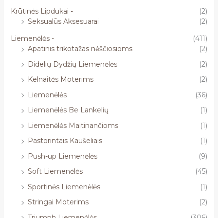
Krūtinės Lipdukai -
(2)
Seksualūs Aksesuarai
(2)
Liemenėlės -
(411)
Apatinis trikotažas nėščiosioms
(2)
Didelių Dydžių Liemenėlės
(2)
Kelnaitės Moterims
(2)
Liemenėlės
(36)
Liemenėlės Be Lankelių
(1)
Liemenėlės Maitinančioms
(1)
Pastorintais Kaušeliais
(1)
Push-up Liemenėlės
(9)
Soft Liemenėlės
(45)
Sportinės Liemenėlės
(1)
Stringai Moterims
(2)
Triumph Liemenėlės
(306)