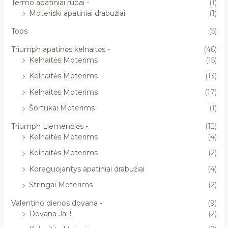
Termo apatiniai rūbai -
(1)
Moteriški apatiniai drabužiai
(1)
Tops
(5)
Triumph apatinės kelnaitės -
(46)
Kelnaitės Moterims
(15)
Kelnaitės Moterims
(13)
Kelnaitės Moterims
(17)
Šortukai Moterims
(1)
Triumph Liemenėlės -
(12)
Kelnaitės Moterims
(4)
Kelnaitės Moterims
(2)
Koreguojantys apatiniai drabužiai
(4)
Stringai Moterims
(2)
Valentino dienos dovana -
(9)
Dovana Jai !
(2)