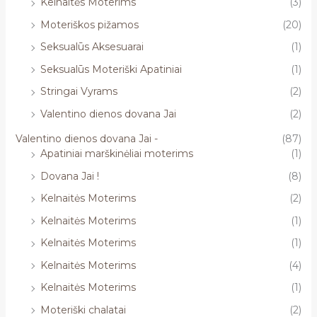
Kelnaitės Moterims
(3)
Moteriškos pižamos
(20)
Seksualūs Aksesuarai
(1)
Seksualūs Moteriški Apatiniai
(1)
Stringai Vyrams
(2)
Valentino dienos dovana Jai
(2)
Valentino dienos dovana Jai -
(87)
Apatiniai marškinėliai moterims
(1)
Dovana Jai !
(8)
Kelnaitės Moterims
(2)
Kelnaitės Moterims
(1)
Kelnaitės Moterims
(1)
Kelnaitės Moterims
(4)
Kelnaitės Moterims
(1)
Moteriški chalatai
(2)