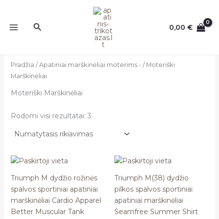
Pereiti
prie
Paieška
0,00
€
turinio
Pradžia
/
Apatiniai marškinėliai moterims -
/ Moteriški
Marškinėliai
Moteriški Marškinėliai
Rodomi visi rezultatai: 3
Triumph M dydžio rožinės
Triumph M(38) dydžio
spalvos sportiniai apatiniai
pilkos spalvos sportiniai
marškinėliai Cardio Apparel
apatiniai marškinėliai
Better Muscular Tank
Seamfree Summer Shirt