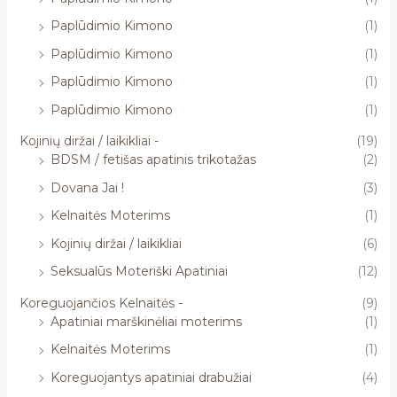
Paplūdimio Kimono
(1)
Paplūdimio Kimono
(1)
Paplūdimio Kimono
(1)
Paplūdimio Kimono
(1)
Kojinių diržai / laikikliai -
(19)
BDSM / fetišas apatinis trikotažas
(2)
Dovana Jai !
(3)
Kelnaitės Moterims
(1)
Kojinių diržai / laikikliai
(6)
Seksualūs Moteriški Apatiniai
(12)
Koreguojančios Kelnaitės -
(9)
Apatiniai marškinėliai moterims
(1)
Kelnaitės Moterims
(1)
Koreguojantys apatiniai drabužiai
(4)