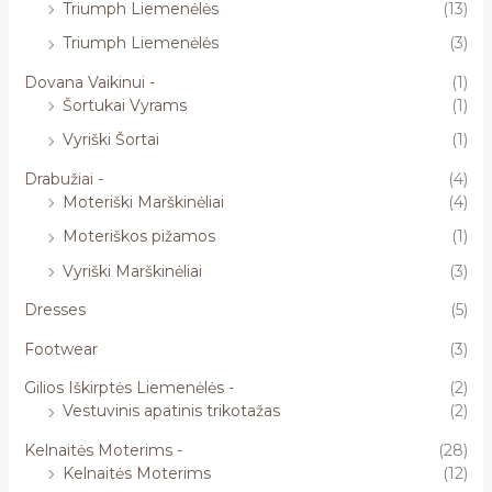
Triumph Liemenėlės
(13)
Triumph Liemenėlės
(3)
Dovana Vaikinui -
(1)
Šortukai Vyrams
(1)
Vyriški Šortai
(1)
Drabužiai -
(4)
Moteriški Marškinėliai
(4)
Moteriškos pižamos
(1)
Vyriški Marškinėliai
(3)
Dresses
(5)
Footwear
(3)
Gilios Iškirptės Liemenėlės -
(2)
Vestuvinis apatinis trikotažas
(2)
Kelnaitės Moterims -
(28)
Kelnaitės Moterims
(12)