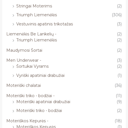
Stringai Moterims
(2)
Triumph Liemenėlės
(306)
Vestuvinis apatinis trikotažas
(3)
Liemenėlės Be Lankelių -
(2)
Triumph Liemenėlės
(2)
Maudymosi Šortai
(2)
Men Underwear -
(3)
Šortukai Vyrams
(2)
Vyriški apatiniai drabužiai
(1)
Moteriški chalatai
(36)
Moteriški triko - bodžiai -
(11)
Moteriški apatiniai drabužiai
(9)
Moteriški triko - bodžiai
(2)
Moteriškos Kepurės -
(18)
Moteriškos Kepurės
(1)