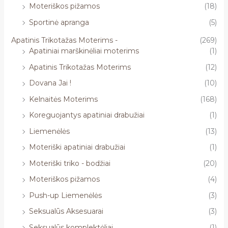
Moteriškos pižamos
(18)
Sportinė apranga
(5)
Apatinis Trikotažas Moterims -
(269)
Apatiniai marškinėliai moterims
(1)
Apatinis Trikotažas Moterims
(12)
Dovana Jai !
(10)
Kelnaitės Moterims
(168)
Koreguojantys apatiniai drabužiai
(1)
Liemenėlės
(13)
Moteriški apatiniai drabužiai
(1)
Moteriški triko - bodžiai
(20)
Moteriškos pižamos
(4)
Push-up Liemenėlės
(3)
Seksualūs Aksesuarai
(3)
Seksualūs komplektėliai
(1)