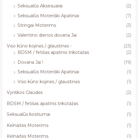
Seksualūs Aksesuarai
(2)
Seksualūs Moteriški Apatiniai
(7)
Stringai Moterims
(3)
Valentino dienos dovana Jai
(2)
Viso kūno kojinės / glaustinės -
(23)
BDSM / fetišas apatinis trikotažas
(2)
Dovana Jai !
(19)
Seksualūs Moteriški Apatiniai
(1)
Viso kūno kojinės / glaustinės
(1)
Vyriškos Glaudės
(2)
BDSM / fetišas apatinis trikotažas
(1)
Seksualūs kostiumai
(1)
Kelnaitės Moterims
(1)
Kelnaitės Moterims
(1)