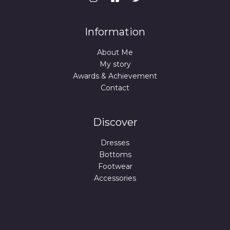
A
9
U
9
€
I
.
O
€
Information
D
.
L
About Me
A
A
My story
Awards & Achievement
I
Contact
D
A
Discover
Dresses
Bottoms
Footwear
Accessories