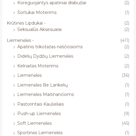
Koreguojantys apatiniai drabužiai
(2)
Šortukai Moterims
(1)
Krūtinės Lipdukai -
(2)
Seksualūs Aksesuarai
(2)
Liemenėlės -
(411)
Apatinis trikotažas nėščiosioms
(2)
Didelių Dydžių Liemenėlės
(2)
Kelnaitės Moterims
(2)
Liemenėlės
(36)
Liemenėlės Be Lankelių
(1)
Liemenėlės Maitinančioms
(1)
Pastorintais Kaušeliais
(1)
Push-up Liemenėlės
(9)
Soft Liemenėlės
(45)
Sportinės Liemenėlės
(1)