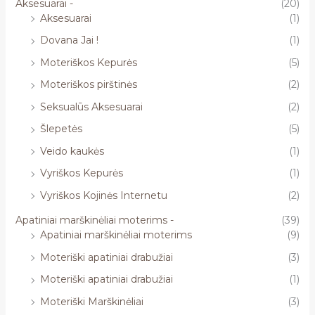
Aksesuarai -
(20)
Aksesuarai
(1)
Dovana Jai !
(1)
Moteriškos Kepurės
(5)
Moteriškos pirštinės
(2)
Seksualūs Aksesuarai
(2)
Šlepetės
(5)
Veido kaukės
(1)
Vyriškos Kepurės
(1)
Vyriškos Kojinės Internetu
(2)
Apatiniai marškinėliai moterims -
(39)
Apatiniai marškinėliai moterims
(9)
Moteriški apatiniai drabužiai
(3)
Moteriški apatiniai drabužiai
(1)
Moteriški Marškinėliai
(3)