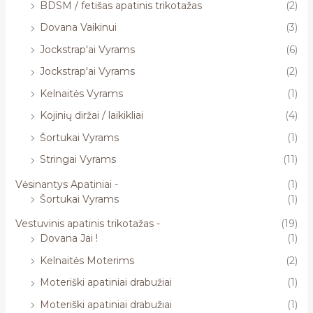
BDSM / fetišas apatinis trikotažas
(2)
Dovana Vaikinui
(3)
Jockstrap'ai Vyrams
(6)
Jockstrap'ai Vyrams
(2)
Kelnaitės Vyrams
(1)
Kojinių diržai / laikikliai
(4)
Šortukai Vyrams
(1)
Stringai Vyrams
(11)
Vėsinantys Apatiniai -
(1)
Šortukai Vyrams
(1)
Vestuvinis apatinis trikotažas -
(19)
Dovana Jai !
(1)
Kelnaitės Moterims
(2)
Moteriški apatiniai drabužiai
(1)
Moteriški apatiniai drabužiai
(1)