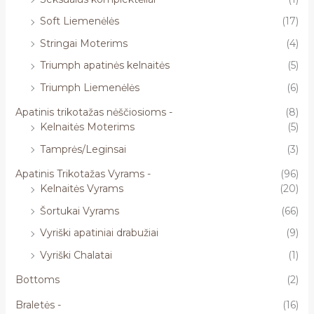
Soft Liemenėlės
(17)
Stringai Moterims
(4)
Triumph apatinės kelnaitės
(5)
Triumph Liemenėlės
(6)
Apatinis trikotažas nėščiosioms -
(8)
Kelnaitės Moterims
(5)
Tamprės/Leginsai
(3)
Apatinis Trikotažas Vyrams -
(96)
Kelnaitės Vyrams
(20)
Šortukai Vyrams
(66)
Vyriški apatiniai drabužiai
(9)
Vyriški Chalatai
(1)
Bottoms
(2)
Braletės -
(16)