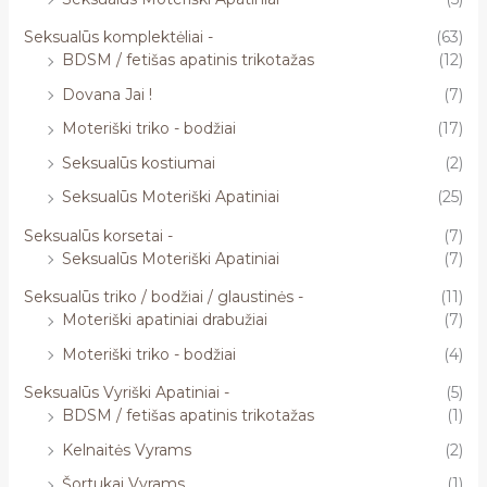
Seksualūs komplektėliai -
(63)
BDSM / fetišas apatinis trikotažas
(12)
Dovana Jai !
(7)
Moteriški triko - bodžiai
(17)
Seksualūs kostiumai
(2)
Seksualūs Moteriški Apatiniai
(25)
Seksualūs korsetai -
(7)
Seksualūs Moteriški Apatiniai
(7)
Seksualūs triko / bodžiai / glaustinės -
(11)
Moteriški apatiniai drabužiai
(7)
Moteriški triko - bodžiai
(4)
Seksualūs Vyriški Apatiniai -
(5)
BDSM / fetišas apatinis trikotažas
(1)
Kelnaitės Vyrams
(2)
Šortukai Vyrams
(1)