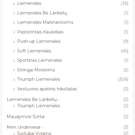
Liemenėlės
(36)
Liemenėlės Be Lankelių
(1)
Liemenėlės Maitinančioms
(1)
Pastorintais Kaušeliais
(1)
Push-up Liemenėlės
(9)
Soft Liemenėlės
(45)
Sportinės Liemenėlės
(1)
Stringai Moterims
(2)
Triumph Liemenėlės
(306)
Vestuvinis apatinis trikotažas
(3)
Liemenėlės Be Lankelių -
(2)
Triumph Liemenėlės
(2)
Maudymosi Šortai
(2)
Men Underwear -
(3)
Šortukai Vyrams
(2)