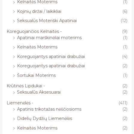
Kelnaitės Moterims
(1)
Kojinių diržai / laikikliai
(6)
Seksualūs Moteriški Apatiniai
(12)
Koreguojančios Kelnaitės -
(9)
Apatiniai marškinėliai moterims
(1)
Kelnaitės Moterims
(1)
Koreguojantys apatiniai drabužiai
(4)
Koreguojantys apatiniai drabužiai
(2)
Šortukai Moterims
(1)
Krūtinės Lipdukai -
(2)
Seksualūs Aksesuarai
(2)
Liemenėlės -
(411)
Apatinis trikotažas nėščiosioms
(2)
Didelių Dydžių Liemenėlės
(2)
Kelnaitės Moterims
(2)