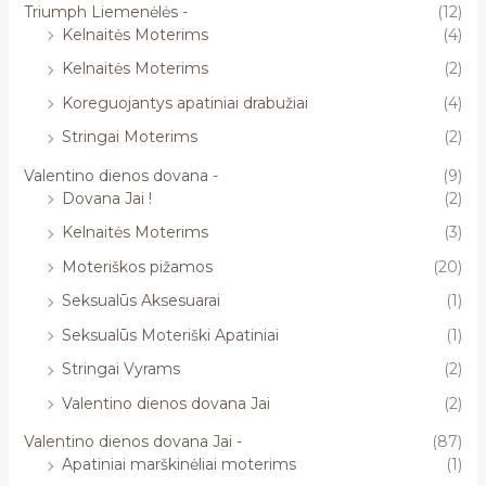
Triumph Liemenėlės -
(12)
Kelnaitės Moterims
(4)
Kelnaitės Moterims
(2)
Koreguojantys apatiniai drabužiai
(4)
Stringai Moterims
(2)
Valentino dienos dovana -
(9)
Dovana Jai !
(2)
Kelnaitės Moterims
(3)
Moteriškos pižamos
(20)
Seksualūs Aksesuarai
(1)
Seksualūs Moteriški Apatiniai
(1)
Stringai Vyrams
(2)
Valentino dienos dovana Jai
(2)
Valentino dienos dovana Jai -
(87)
Apatiniai marškinėliai moterims
(1)