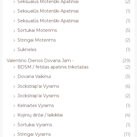
Seksualūs Moteriški Apatiniai
(2)
Seksualūs Moteriški Apatiniai
(1)
Seksualūs Moteriški Apatiniai
(1)
Šortukai Moterims
(5)
Stringai Moterims
(2)
Suknelės
(1)
Valentino Dienos Dovana Jam -
(29)
BDSM / fetišas apatinis trikotažas
(2)
Dovana Vaikinui
(3)
Jockstrap'ai Vyrams
(6)
Jockstrap'ai Vyrams
(2)
Kelnaitės Vyrams
(1)
Kojinių diržai / laikikliai
(4)
Šortukai Vyrams
(1)
Stringai Vyrams
(11)