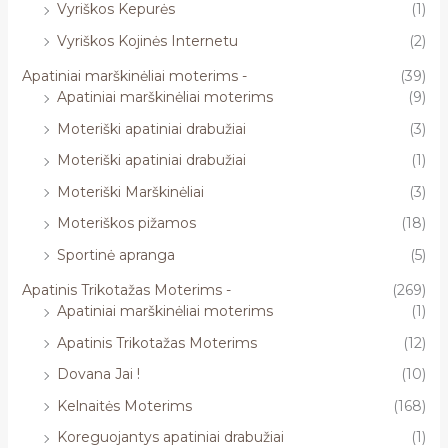
Vyriškos Kepurės
(1)
Vyriškos Kojinės Internetu
(2)
Apatiniai marškinėliai moterims -
(39)
Apatiniai marškinėliai moterims
(9)
Moteriški apatiniai drabužiai
(3)
Moteriški apatiniai drabužiai
(1)
Moteriški Marškinėliai
(3)
Moteriškos pižamos
(18)
Sportinė apranga
(5)
Apatinis Trikotažas Moterims -
(269)
Apatiniai marškinėliai moterims
(1)
Apatinis Trikotažas Moterims
(12)
Dovana Jai !
(10)
Kelnaitės Moterims
(168)
Koreguojantys apatiniai drabužiai
(1)