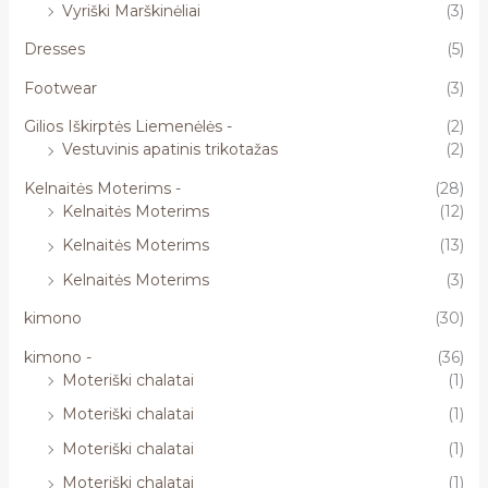
Vyriški Marškinėliai
(3)
Dresses
(5)
Footwear
(3)
Gilios Iškirptės Liemenėlės -
(2)
Vestuvinis apatinis trikotažas
(2)
Kelnaitės Moterims -
(28)
Kelnaitės Moterims
(12)
Kelnaitės Moterims
(13)
Kelnaitės Moterims
(3)
kimono
(30)
kimono -
(36)
Moteriški chalatai
(1)
Moteriški chalatai
(1)
Moteriški chalatai
(1)
Moteriški chalatai
(1)