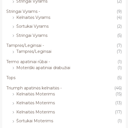
Stringai Vyrams
(2)
Stringai Vyrams -
(9)
Kelnaitės Vyrams
(4)
Šortukai Vyrams
(2)
Stringai Vyrams
(5)
Tamprės/Leginsai -
(7)
Tamprės/Leginsai
(7)
Termo apatiniai rūbai -
(1)
Moteriški apatiniai drabužiai
(1)
Tops
(5)
Triumph apatinės kelnaitės -
(46)
Kelnaitės Moterims
(15)
Kelnaitės Moterims
(13)
Kelnaitės Moterims
(17)
Šortukai Moterims
(1)