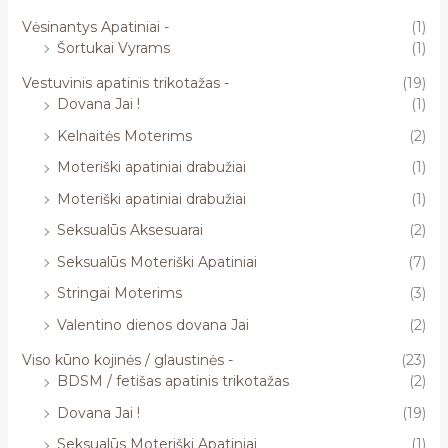
Vėsinantys Apatiniai -
(1)
Šortukai Vyrams
(1)
Vestuvinis apatinis trikotažas -
(19)
Dovana Jai !
(1)
Kelnaitės Moterims
(2)
Moteriški apatiniai drabužiai
(1)
Moteriški apatiniai drabužiai
(1)
Seksualūs Aksesuarai
(2)
Seksualūs Moteriški Apatiniai
(7)
Stringai Moterims
(3)
Valentino dienos dovana Jai
(2)
Viso kūno kojinės / glaustinės -
(23)
BDSM / fetišas apatinis trikotažas
(2)
Dovana Jai !
(19)
Seksualūs Moteriški Apatiniai
(1)