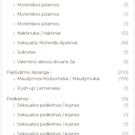
Moteriškos pižamos
(1)
Moteriškos pižamos
(1)
Moteriškos pižamos
(1)
Naktinukai / naktiniai
(12)
Seksualūs Moteriški Apatiniai
(56)
Suknelės
(1)
Valentino dienos dovana Jai
(3)
Paplūdimio Apranga -
(200)
Maudymosi Kostiumėliai / Maudymukai
(199)
Push-up Liemenėlės
(1)
Pėdkelnės -
(16)
Seksualios pėdkelnės / kojinės
(1)
Seksualios pėdkelnės / kojinės
(1)
Seksualios pėdkelnės / kojinės
(1)
Seksualios pėdkelnės / kojinės
(11)