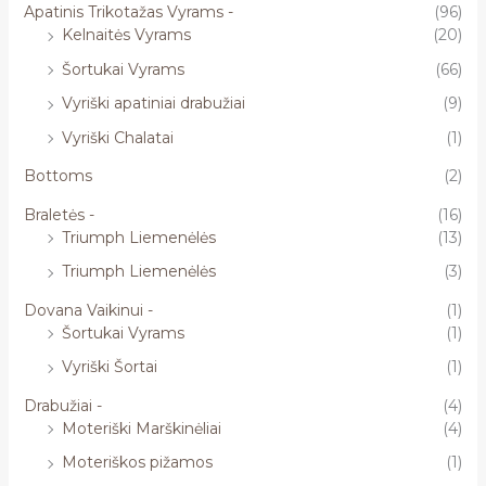
Apatinis Trikotažas Vyrams -
(96)
Kelnaitės Vyrams
(20)
Šortukai Vyrams
(66)
Vyriški apatiniai drabužiai
(9)
Vyriški Chalatai
(1)
Bottoms
(2)
Braletės -
(16)
Triumph Liemenėlės
(13)
Triumph Liemenėlės
(3)
Dovana Vaikinui -
(1)
Šortukai Vyrams
(1)
Vyriški Šortai
(1)
Drabužiai -
(4)
Moteriški Marškinėliai
(4)
Moteriškos pižamos
(1)