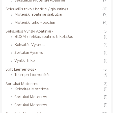
Seksualūs Moteriški Apatiniai
(7)
Seksualūs triko / bodžiai / glaustinės -
(11)
Moteriški apatiniai drabužiai
(7)
Moteriški triko - bodžiai
(4)
Seksualūs Vyriški Apatiniai -
(5)
BDSM / fetišas apatinis trikotažas
(1)
Kelnaitės Vyrams
(2)
Šortukai Vyrams
(1)
Vyriški Triko
(1)
Soft Liemenėlės -
(6)
Triumph Liemenėlės
(6)
Šortukai Moterims -
(3)
Kelnaitės Moterims
(1)
Šortukai Moterims
(1)
Šortukai Moterims
(1)