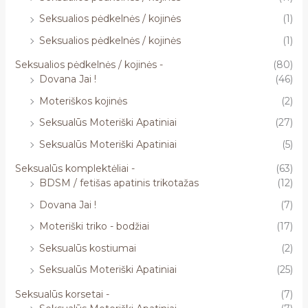
Seksualios pėdkelnės / kojinės
(1)
Seksualios pėdkelnės / kojinės
(1)
Seksualios pėdkelnės / kojinės -
(80)
Dovana Jai !
(46)
Moteriškos kojinės
(2)
Seksualūs Moteriški Apatiniai
(27)
Seksualūs Moteriški Apatiniai
(5)
Seksualūs komplektėliai -
(63)
BDSM / fetišas apatinis trikotažas
(12)
Dovana Jai !
(7)
Moteriški triko - bodžiai
(17)
Seksualūs kostiumai
(2)
Seksualūs Moteriški Apatiniai
(25)
Seksualūs korsetai -
(7)