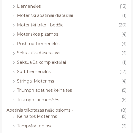
Liemenėlės
(13)
Moteriški apatiniai drabužiai
(1)
Moteriški triko - bodžiai
(20)
Moteriškos pižamos
(4)
Push-up Liemenėlės
(3)
Seksualūs Aksesuarai
(3)
Seksualūs komplektėliai
(1)
Soft Liemenėlės
(17)
Stringai Moterims
(4)
Triumph apatinės kelnaitės
(5)
Triumph Liemenėlės
(6)
Apatinis trikotažas nėščiosioms -
(8)
Kelnaitės Moterims
(5)
Tamprės/Leginsai
(3)