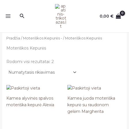
Pereiti
prie
Paieška
0,00
€
turinio
Pradžia
/
Moteriškos Kepurės -
/ Moteriškos Kepurės
Moteriškos Kepurės
Rodomi visi rezultatai: 2
Kamea alyvinės spalvos
Kamea juoda moteriška
moteriška kepurė Alexia
kepurė su raudonom
gelėm Margherita