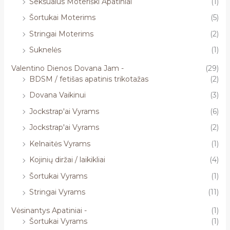
Seksualūs Moteriški Apatiniai
(1)
Šortukai Moterims
(5)
Stringai Moterims
(2)
Suknelės
(1)
Valentino Dienos Dovana Jam -
(29)
BDSM / fetišas apatinis trikotažas
(2)
Dovana Vaikinui
(3)
Jockstrap'ai Vyrams
(6)
Jockstrap'ai Vyrams
(2)
Kelnaitės Vyrams
(1)
Kojinių diržai / laikikliai
(4)
Šortukai Vyrams
(1)
Stringai Vyrams
(11)
Vėsinantys Apatiniai -
(1)
Šortukai Vyrams
(1)