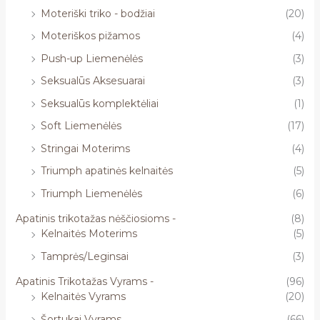
Moteriški triko - bodžiai
(20)
Moteriškos pižamos
(4)
Push-up Liemenėlės
(3)
Seksualūs Aksesuarai
(3)
Seksualūs komplektėliai
(1)
Soft Liemenėlės
(17)
Stringai Moterims
(4)
Triumph apatinės kelnaitės
(5)
Triumph Liemenėlės
(6)
Apatinis trikotažas nėščiosioms -
(8)
Kelnaitės Moterims
(5)
Tamprės/Leginsai
(3)
Apatinis Trikotažas Vyrams -
(96)
Kelnaitės Vyrams
(20)
Šortukai Vyrams
(66)