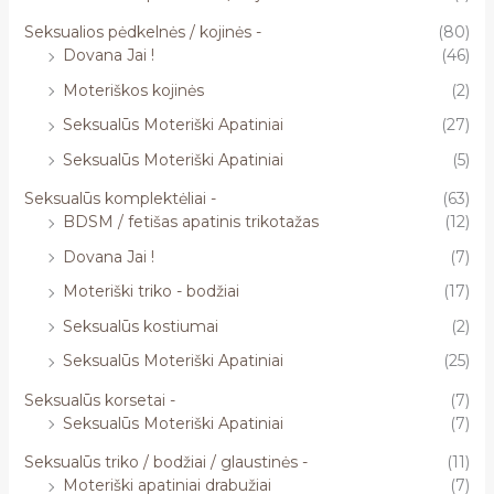
Seksualios pėdkelnės / kojinės -
(80)
Dovana Jai !
(46)
Moteriškos kojinės
(2)
Seksualūs Moteriški Apatiniai
(27)
Seksualūs Moteriški Apatiniai
(5)
Seksualūs komplektėliai -
(63)
BDSM / fetišas apatinis trikotažas
(12)
Dovana Jai !
(7)
Moteriški triko - bodžiai
(17)
Seksualūs kostiumai
(2)
Seksualūs Moteriški Apatiniai
(25)
Seksualūs korsetai -
(7)
Seksualūs Moteriški Apatiniai
(7)
Seksualūs triko / bodžiai / glaustinės -
(11)
Moteriški apatiniai drabužiai
(7)