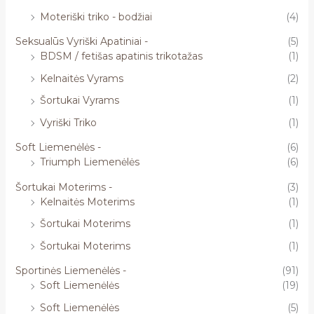
Moteriški triko - bodžiai
(4)
Seksualūs Vyriški Apatiniai -
(5)
BDSM / fetišas apatinis trikotažas
(1)
Kelnaitės Vyrams
(2)
Šortukai Vyrams
(1)
Vyriški Triko
(1)
Soft Liemenėlės -
(6)
Triumph Liemenėlės
(6)
Šortukai Moterims -
(3)
Kelnaitės Moterims
(1)
Šortukai Moterims
(1)
Šortukai Moterims
(1)
Sportinės Liemenėlės -
(91)
Soft Liemenėlės
(19)
Soft Liemenėlės
(5)