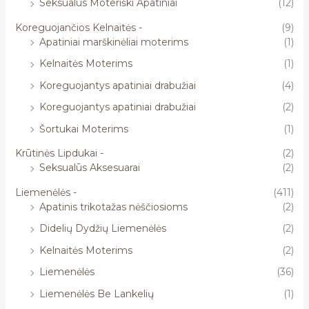
Seksualūs Moteriški Apatiniai
(12)
Koreguojančios Kelnaitės -
(9)
Apatiniai marškinėliai moterims
(1)
Kelnaitės Moterims
(1)
Koreguojantys apatiniai drabužiai
(4)
Koreguojantys apatiniai drabužiai
(2)
Šortukai Moterims
(1)
Krūtinės Lipdukai -
(2)
Seksualūs Aksesuarai
(2)
Liemenėlės -
(411)
Apatinis trikotažas nėščiosioms
(2)
Didelių Dydžių Liemenėlės
(2)
Kelnaitės Moterims
(2)
Liemenėlės
(36)
Liemenėlės Be Lankelių
(1)