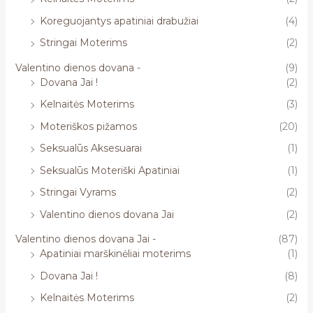
Koreguojantys apatiniai drabužiai
(4)
Stringai Moterims
(2)
Valentino dienos dovana -
(9)
Dovana Jai !
(2)
Kelnaitės Moterims
(3)
Moteriškos pižamos
(20)
Seksualūs Aksesuarai
(1)
Seksualūs Moteriški Apatiniai
(1)
Stringai Vyrams
(2)
Valentino dienos dovana Jai
(2)
Valentino dienos dovana Jai -
(87)
Apatiniai marškinėliai moterims
(1)
Dovana Jai !
(8)
Kelnaitės Moterims
(2)