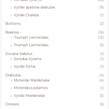
Vyriški apatiniai drabužiai
(9)
Vyriški Chalatai
(1)
Bottoms
(2)
Braletės -
(16)
Triumph Liemenėlės
(13)
Triumph Liemenėlės
(3)
Dovana Vaikinui -
(1)
Šortukai Vyrams
(1)
Vyriški Šortai
(1)
Drabužiai -
(4)
Moteriški Marškinėliai
(4)
Moteriškos pižamos
(1)
Vyriški Marškinėliai
(3)
Dresses
(5)