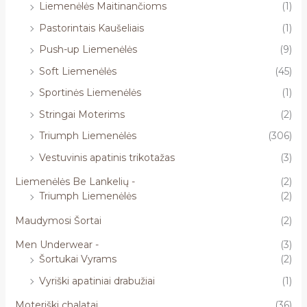
Liemenėlės Maitinančioms
(1)
Pastorintais Kaušeliais
(1)
Push-up Liemenėlės
(9)
Soft Liemenėlės
(45)
Sportinės Liemenėlės
(1)
Stringai Moterims
(2)
Triumph Liemenėlės
(306)
Vestuvinis apatinis trikotažas
(3)
Liemenėlės Be Lankelių -
(2)
Triumph Liemenėlės
(2)
Maudymosi Šortai
(2)
Men Underwear -
(3)
Šortukai Vyrams
(2)
Vyriški apatiniai drabužiai
(1)
Moteriški chalatai
(36)