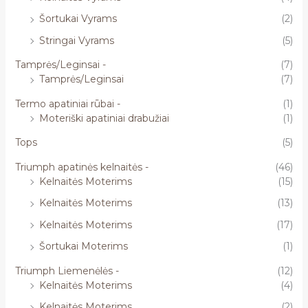
Šortukai Vyrams
(2)
Stringai Vyrams
(5)
Tamprės/Leginsai -
(7)
Tamprės/Leginsai
(7)
Termo apatiniai rūbai -
(1)
Moteriški apatiniai drabužiai
(1)
Tops
(5)
Triumph apatinės kelnaitės -
(46)
Kelnaitės Moterims
(15)
Kelnaitės Moterims
(13)
Kelnaitės Moterims
(17)
Šortukai Moterims
(1)
Triumph Liemenėlės -
(12)
Kelnaitės Moterims
(4)
Kelnaitės Moterims
(2)