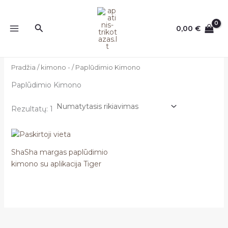
Pereiti
prie
Paieška
0,00
€
turinio
Pradžia
/
kimono -
/ Paplūdimio Kimono
Paplūdimio Kimono
Rezultatų: 1
ShaSha margas paplūdimio
kimono su aplikacija Tiger