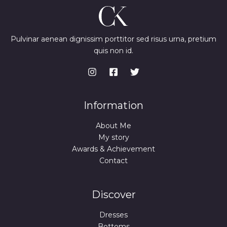
.
9
0
c
e
A
N
,
0
e
i
A
S
9
w
s
U
9
€
a
:
I
S
.
s
7
Pulvinar aenean dignissim porttitor sed risus urna, pretium
O
€
:
4
D
quis non id.
U
.
9
,
L
9
9
A
N
,
9
A
9
U
9
€
I
.
O
€
Information
D
.
L
About Me
A
A
My story
Awards & Achievement
I
Contact
D
A
Discover
Dresses
Bottoms