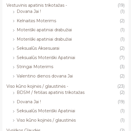
Vestuvinis apatinis trikotažas -
(19)
Dovana Jai !
(1)
Kelnaitės Moterims
(2)
Moteriški apatiniai drabužiai
(1)
Moteriški apatiniai drabužiai
(1)
Seksualūs Aksesuarai
(2)
Seksualūs Moteriški Apatiniai
(7)
Stringai Moterims
(3)
Valentino dienos dovana Jai
(2)
Viso kūno kojinės / glaustinės -
(23)
BDSM / fetišas apatinis trikotažas
(2)
Dovana Jai !
(19)
Seksualūs Moteriški Apatiniai
(1)
Viso kūno kojinės / glaustinės
(1)
Vyriškos Glaudės
(2)