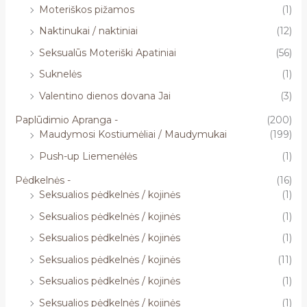
Moteriškos pižamos
(1)
Naktinukai / naktiniai
(12)
Seksualūs Moteriški Apatiniai
(56)
Suknelės
(1)
Valentino dienos dovana Jai
(3)
Paplūdimio Apranga -
(200)
Maudymosi Kostiumėliai / Maudymukai
(199)
Push-up Liemenėlės
(1)
Pėdkelnės -
(16)
Seksualios pėdkelnės / kojinės
(1)
Seksualios pėdkelnės / kojinės
(1)
Seksualios pėdkelnės / kojinės
(1)
Seksualios pėdkelnės / kojinės
(11)
Seksualios pėdkelnės / kojinės
(1)
Seksualios pėdkelnės / kojinės
(1)