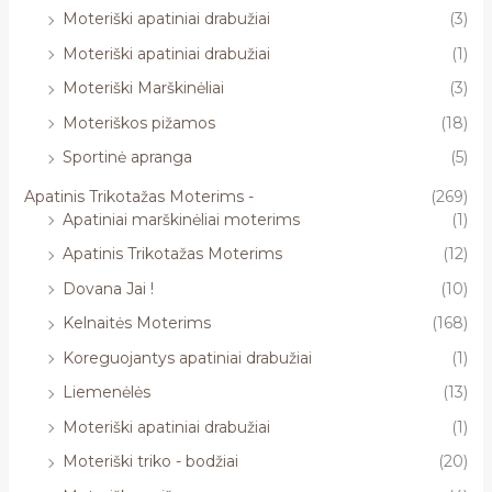
Moteriški apatiniai drabužiai
(3)
Moteriški apatiniai drabužiai
(1)
Moteriški Marškinėliai
(3)
Moteriškos pižamos
(18)
Sportinė apranga
(5)
Apatinis Trikotažas Moterims -
(269)
Apatiniai marškinėliai moterims
(1)
Apatinis Trikotažas Moterims
(12)
Dovana Jai !
(10)
Kelnaitės Moterims
(168)
Koreguojantys apatiniai drabužiai
(1)
Liemenėlės
(13)
Moteriški apatiniai drabužiai
(1)
Moteriški triko - bodžiai
(20)