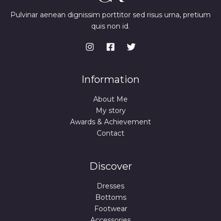
U
9
€
a
:
I
S
.
s
7
Pulvinar aenean dignissim porttitor sed risus urna, pretium
O
€
:
4
D
quis non id.
U
.
9
,
L
9
9
A
N
,
9
A
9
U
9
€
I
.
O
€
Information
D
.
L
About Me
A
A
My story
Awards & Achievement
I
Contact
D
A
Discover
Dresses
Bottoms
Footwear
Accessories