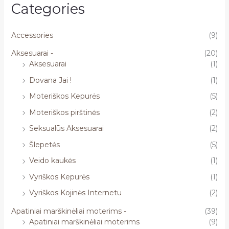
Categories
Accessories
(9)
Aksesuarai -
(20)
Aksesuarai
(1)
Dovana Jai !
(1)
Moteriškos Kepurės
(5)
Moteriškos pirštinės
(2)
Seksualūs Aksesuarai
(2)
Šlepetės
(5)
Veido kaukės
(1)
Vyriškos Kepurės
(1)
Vyriškos Kojinės Internetu
(2)
Apatiniai marškinėliai moterims -
(39)
Apatiniai marškinėliai moterims
(9)