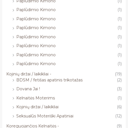
Paplūdimio Kimono
(1)
Paplūdimio Kimono
(1)
Paplūdimio Kimono
(1)
Paplūdimio Kimono
(1)
Paplūdimio Kimono
(1)
Paplūdimio Kimono
(1)
Paplūdimio Kimono
(1)
Paplūdimio Kimono
(1)
Kojinių diržai / laikikliai -
(19)
BDSM / fetišas apatinis trikotažas
(2)
Dovana Jai !
(3)
Kelnaitės Moterims
(1)
Kojinių diržai / laikikliai
(6)
Seksualūs Moteriški Apatiniai
(12)
Koreguojančios Kelnaitės -
(9)