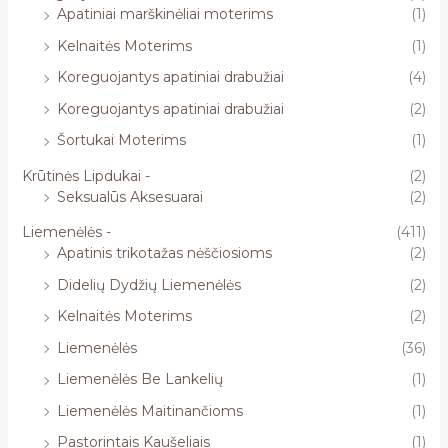
Apatiniai marškinėliai moterims
(1)
Kelnaitės Moterims
(1)
Koreguojantys apatiniai drabužiai
(4)
Koreguojantys apatiniai drabužiai
(2)
Šortukai Moterims
(1)
Krūtinės Lipdukai -
(2)
Seksualūs Aksesuarai
(2)
Liemenėlės -
(411)
Apatinis trikotažas nėščiosioms
(2)
Didelių Dydžių Liemenėlės
(2)
Kelnaitės Moterims
(2)
Liemenėlės
(36)
Liemenėlės Be Lankelių
(1)
Liemenėlės Maitinančioms
(1)
Pastorintais Kaušeliais
(1)