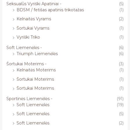
Seksualūs Vyriški Apatiniai -
(5)
BDSM / fetišas apatinis trikotažas
(1)
Kelnaitės Vyrams
(2)
Šortukai Vyrams
(1)
Vyriški Triko
(1)
Soft Liemenėlės -
(6)
Triumph Liemenėlės
(6)
Šortukai Moterims -
(3)
Kelnaitės Moterims
(1)
Šortukai Moterims
(1)
Šortukai Moterims
(1)
Sportinės Liemenėlės -
(91)
Soft Liemenėlės
(19)
Soft Liemenėlės
(5)
Soft Liemenėlės
(2)