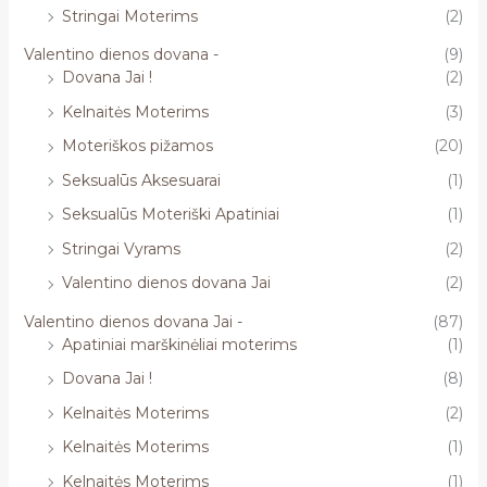
Stringai Moterims
(2)
Valentino dienos dovana -
(9)
Dovana Jai !
(2)
Kelnaitės Moterims
(3)
Moteriškos pižamos
(20)
Seksualūs Aksesuarai
(1)
Seksualūs Moteriški Apatiniai
(1)
Stringai Vyrams
(2)
Valentino dienos dovana Jai
(2)
Valentino dienos dovana Jai -
(87)
Apatiniai marškinėliai moterims
(1)
Dovana Jai !
(8)
Kelnaitės Moterims
(2)
Kelnaitės Moterims
(1)
Kelnaitės Moterims
(1)