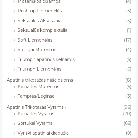
Moteriškos pižamos
(4)
Push-up Liemenėlės
(3)
Seksualūs Aksesuarai
(3)
Seksualūs komplektėliai
(1)
Soft Liemenėlės
(17)
Stringai Moterims
(4)
Triumph apatinės kelnaitės
(5)
Triumph Liemenėlės
(6)
Apatinis trikotažas nėščiosioms -
(8)
Kelnaitės Moterims
(5)
Tamprės/Leginsai
(3)
Apatinis Trikotažas Vyrams -
(96)
Kelnaitės Vyrams
(20)
Šortukai Vyrams
(66)
Vyriški apatiniai drabužiai
(9)