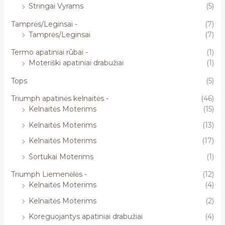
Stringai Vyrams
(5)
Tamprės/Leginsai -
(7)
Tamprės/Leginsai
(7)
Termo apatiniai rūbai -
(1)
Moteriški apatiniai drabužiai
(1)
Tops
(5)
Triumph apatinės kelnaitės -
(46)
Kelnaitės Moterims
(15)
Kelnaitės Moterims
(13)
Kelnaitės Moterims
(17)
Šortukai Moterims
(1)
Triumph Liemenėlės -
(12)
Kelnaitės Moterims
(4)
Kelnaitės Moterims
(2)
Koreguojantys apatiniai drabužiai
(4)