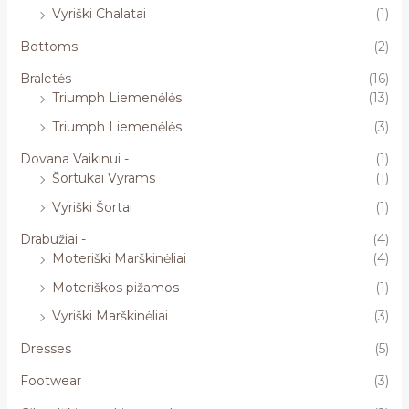
Vyriški Chalatai
(1)
Bottoms
(2)
Braletės -
(16)
Triumph Liemenėlės
(13)
Triumph Liemenėlės
(3)
Dovana Vaikinui -
(1)
Šortukai Vyrams
(1)
Vyriški Šortai
(1)
Drabužiai -
(4)
Moteriški Marškinėliai
(4)
Moteriškos pižamos
(1)
Vyriški Marškinėliai
(3)
Dresses
(5)
Footwear
(3)