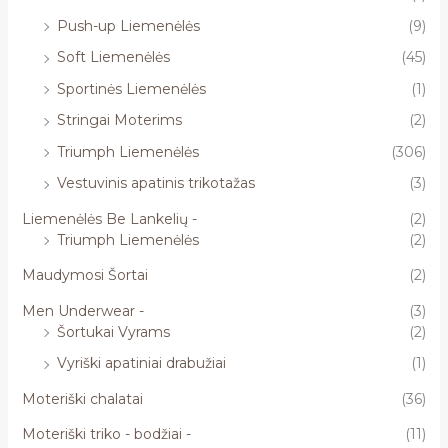
Push-up Liemenėlės
(9)
Soft Liemenėlės
(45)
Sportinės Liemenėlės
(1)
Stringai Moterims
(2)
Triumph Liemenėlės
(306)
Vestuvinis apatinis trikotažas
(3)
Liemenėlės Be Lankelių -
(2)
Triumph Liemenėlės
(2)
Maudymosi Šortai
(2)
Men Underwear -
(3)
Šortukai Vyrams
(2)
Vyriški apatiniai drabužiai
(1)
Moteriški chalatai
(36)
Moteriški triko - bodžiai -
(11)