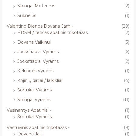
Stringai Moterims
(2)
Suknelės
(1)
Valentino Dienos Dovana Jam -
(29)
BDSM / fetišas apatinis trikotažas
(2)
Dovana Vaikinui
(3)
Jockstrap'ai Vyrams
(6)
Jockstrap'ai Vyrams
(2)
Kelnaitės Vyrams
(1)
Kojinių diržai / laikikliai
(4)
Šortukai Vyrams
(1)
Stringai Vyrams
(11)
Vėsinantys Apatiniai -
(1)
Šortukai Vyrams
(1)
Vestuvinis apatinis trikotažas -
(19)
Dovana Jai !
(1)