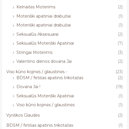
Kelnaitės Moterims
(2)
Moteriški apatiniai drabužiai
(1)
Moteriški apatiniai drabužiai
(1)
Seksualūs Aksesuarai
(2)
Seksualūs Moteriški Apatiniai
(7)
Stringai Moterims
(3)
Valentino dienos dovana Jai
(2)
Viso kūno kojinės / glaustinės -
(23)
BDSM / fetišas apatinis trikotažas
(2)
Dovana Jai !
(19)
Seksualūs Moteriški Apatiniai
(1)
Viso kūno kojinės / glaustinės
(1)
Vyriškos Glaudės
(2)
BDSM / fetišas apatinis trikotažas
(1)