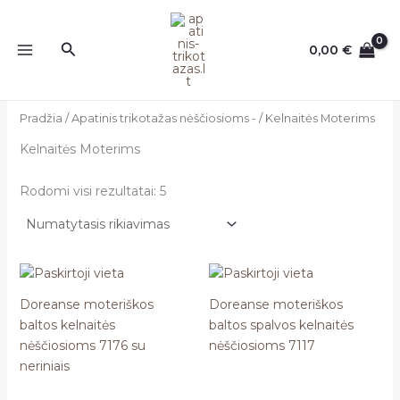
Pereiti
prie
Paieška
0,00
€
turinio
Pradžia
/
Apatinis trikotažas nėščiosioms -
/ Kelnaitės Moterims
Kelnaitės Moterims
Rodomi visi rezultatai: 5
Doreanse moteriškos
Doreanse moteriškos
baltos kelnaitės
baltos spalvos kelnaitės
nėščiosioms 7176 su
nėščiosioms 7117
neriniais