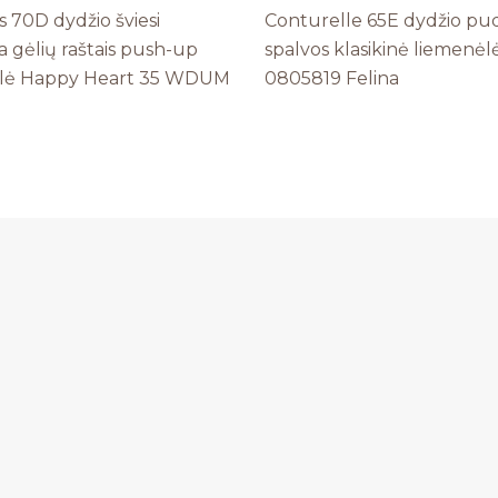
 70D dydžio šviesi
Conturelle 65E dydžio pu
 gėlių raštais push-up
spalvos klasikinė liemenėl
lė Happy Heart 35 WDUM
0805819 Felina