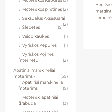
Moteriškos Kepurės
(5)
BeeDees
Moteriškos pirštinės
(2)
marginta
liemenė
Seksualūs Aksesuarai
(2)
Šlepetės
(5)
Veido kaukės
(1)
Vyriškos Kepurės
(1)
Vyriškos Kojinės
Internetu
(2)
Apatiniai marškinėliai
moterims -
(39)
Apatiniai marškinėliai
moterims
(9)
Moteriški apatiniai
drabužiai
(3)