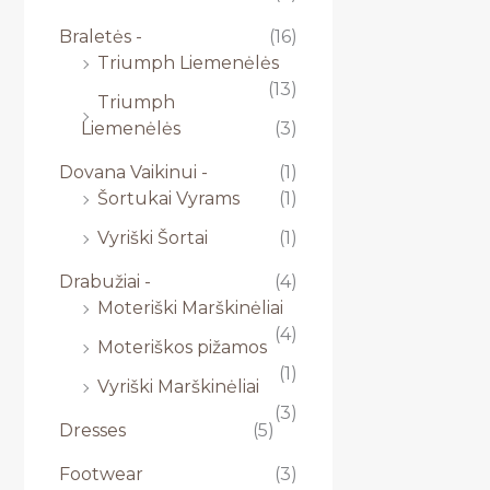
Braletės -
(16)
Triumph Liemenėlės
(13)
Triumph
Liemenėlės
(3)
Dovana Vaikinui -
(1)
Šortukai Vyrams
(1)
Vyriški Šortai
(1)
Drabužiai -
(4)
Moteriški Marškinėliai
(4)
Moteriškos pižamos
(1)
Vyriški Marškinėliai
(3)
Dresses
(5)
Footwear
(3)