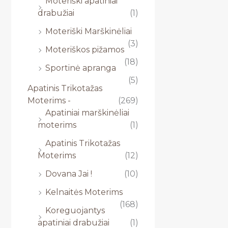
Moteriški apatiniai
drabužiai
(1)
Moteriški Marškinėliai
(3)
Moteriškos pižamos
(18)
Sportinė apranga
(5)
Apatinis Trikotažas
Moterims -
(269)
Apatiniai marškinėliai
moterims
(1)
Apatinis Trikotažas
Moterims
(12)
Dovana Jai !
(10)
Kelnaitės Moterims
(168)
Koreguojantys
apatiniai drabužiai
(1)