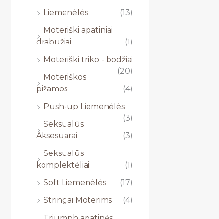
Liemenėlės
(13)
Moteriški apatiniai
drabužiai
(1)
Moteriški triko - bodžiai
(20)
Moteriškos
pižamos
(4)
Push-up Liemenėlės
(3)
Seksualūs
Aksesuarai
(3)
Seksualūs
komplektėliai
(1)
Soft Liemenėlės
(17)
Stringai Moterims
(4)
Triumph apatinės