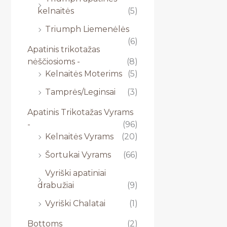
kelnaitės
(5)
Triumph Liemenėlės
(6)
Apatinis trikotažas
nėščiosioms -
(8)
Kelnaitės Moterims
(5)
Tamprės/Leginsai
(3)
Apatinis Trikotažas Vyrams
-
(96)
Kelnaitės Vyrams
(20)
Šortukai Vyrams
(66)
Vyriški apatiniai
drabužiai
(9)
Vyriški Chalatai
(1)
Bottoms
(2)