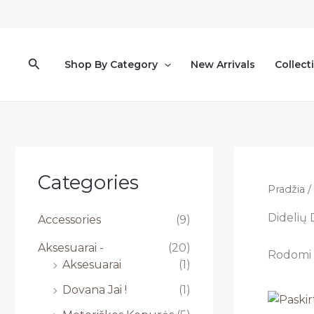
Pereiti
prie
turinio
Paieška
Shop By Category
New Arrivals
Collect
Categories
Pradžia
/
Didelių
Accessories
(9)
Aksesuarai -
(20)
Rodomi v
Aksesuarai
(1)
Dovana Jai !
(1)