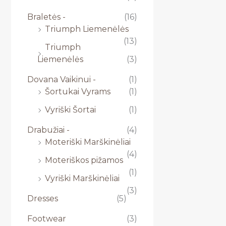
Braletės -
(16)
Triumph Liemenėlės
(13)
Triumph
Liemenėlės
(3)
Dovana Vaikinui -
(1)
Šortukai Vyrams
(1)
Vyriški Šortai
(1)
Drabužiai -
(4)
Moteriški Marškinėliai
(4)
Moteriškos pižamos
(1)
Vyriški Marškinėliai
(3)
Dresses
(5)
Footwear
(3)