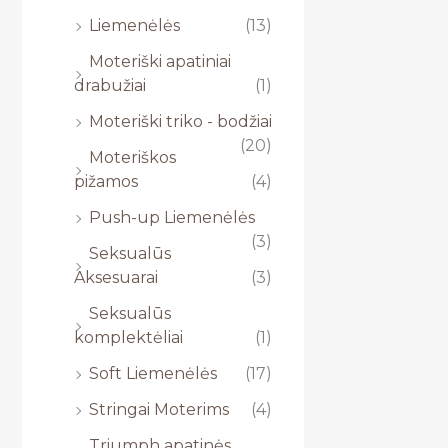
Liemenėlės
(13)
Moteriški apatiniai
drabužiai
(1)
Moteriški triko - bodžiai
(20)
Moteriškos
pižamos
(4)
Push-up Liemenėlės
(3)
Seksualūs
Aksesuarai
(3)
Seksualūs
komplektėliai
(1)
Soft Liemenėlės
(17)
Stringai Moterims
(4)
Triumph apatinės