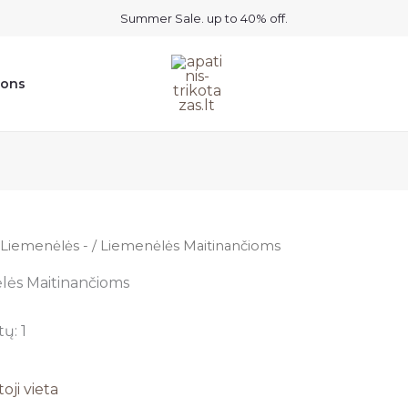
Summer Sale. up to 40% off.
ions
Liemenėlės -
/ Liemenėlės Maitinančioms
lės Maitinančioms
ų: 1