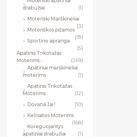
Moteriški apatiniai
drabužiai
(1)
Moteriški Marškinėliai
(3)
Moteriškos pižamos
(18)
Sportinė apranga
(5)
Apatinis Trikotažas
Moterims -
(269)
Apatiniai marškinėliai
moterims
(1)
Apatinis Trikotažas
Moterims
(12)
Dovana Jai !
(10)
Kelnaitės Moterims
(168)
Koreguojantys
apatiniai drabužiai
(1)