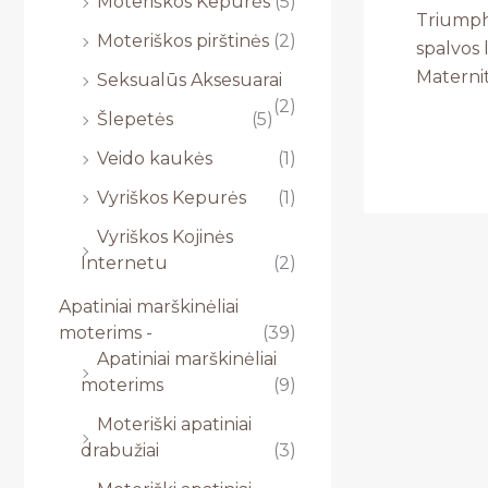
Moteriškos Kepurės
(5)
Triumph
Moteriškos pirštinės
(2)
spalvos 
Materni
Seksualūs Aksesuarai
(2)
Šlepetės
(5)
Veido kaukės
(1)
Vyriškos Kepurės
(1)
Vyriškos Kojinės
Internetu
(2)
Apatiniai marškinėliai
moterims -
(39)
Apatiniai marškinėliai
moterims
(9)
Moteriški apatiniai
drabužiai
(3)