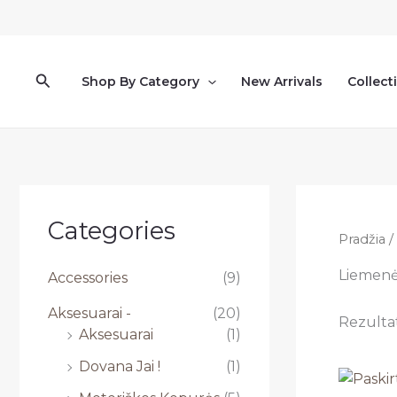
Pereiti
prie
turinio
Paieška
Shop By Category
New Arrivals
Collect
Categories
Pradžia
/
Liemenė
Accessories
(9)
Aksesuarai -
(20)
Rezultat
Aksesuarai
(1)
Dovana Jai !
(1)