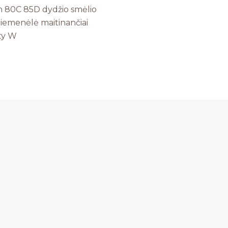
 80C 85D dydžio smėlio
liemenėlė maitinančiai
ty W