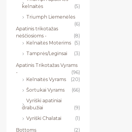
kelnaitės
(5)
Triumph Liemenėlės
(6)
Apatinis trikotažas
nėščiosioms -
(8)
Kelnaitės Moterims
(5)
Tamprės/Leginsai
(3)
Apatinis Trikotažas Vyrams
-
(96)
Kelnaitės Vyrams
(20)
Šortukai Vyrams
(66)
Vyriški apatiniai
drabužiai
(9)
Vyriški Chalatai
(1)
Bottoms
(2)