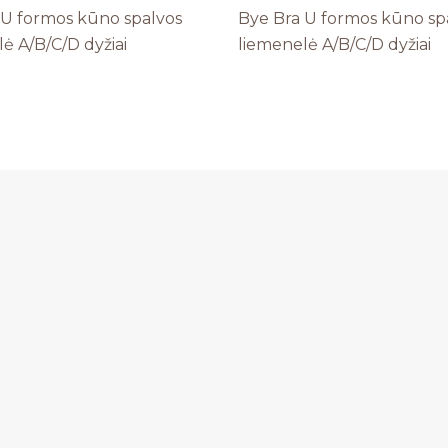
 U formos kūno spalvos
Bye Bra U formos kūno sp
ė A/B/C/D dyžiai
liemenelė A/B/C/D dyžiai