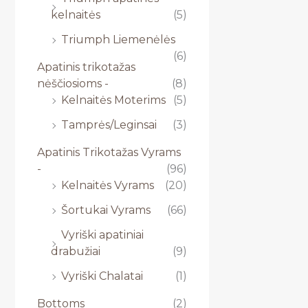
kelnaitės
(5)
Triumph Liemenėlės
(6)
Apatinis trikotažas
nėščiosioms -
(8)
Kelnaitės Moterims
(5)
Tamprės/Leginsai
(3)
Apatinis Trikotažas Vyrams
-
(96)
Kelnaitės Vyrams
(20)
Šortukai Vyrams
(66)
Vyriški apatiniai
drabužiai
(9)
Vyriški Chalatai
(1)
Bottoms
(2)