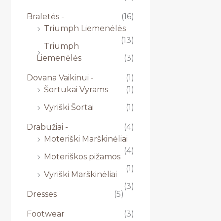
Braletės -
(16)
Triumph Liemenėlės
(13)
Triumph
Liemenėlės
(3)
Dovana Vaikinui -
(1)
Šortukai Vyrams
(1)
Vyriški Šortai
(1)
Drabužiai -
(4)
Moteriški Marškinėliai
(4)
Moteriškos pižamos
(1)
Vyriški Marškinėliai
(3)
Dresses
(5)
Footwear
(3)