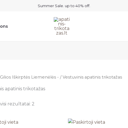
Summer Sale. up to 40% off.
ions
Gilios Iškirptės Liemenėlės -
/ Vestuvinis apatinis trikotažas
is apatinis trikotažas
isi rezultatai: 2