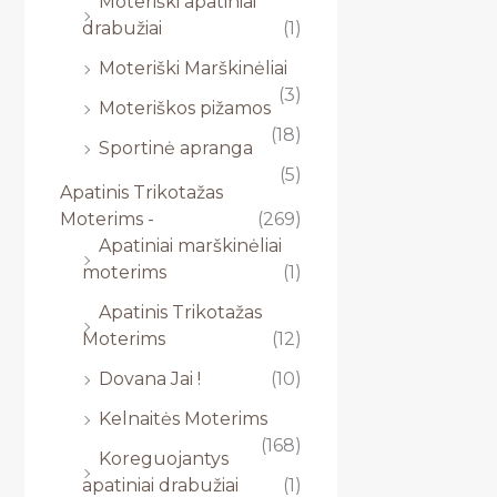
Moteriški apatiniai
drabužiai
(1)
Moteriški Marškinėliai
(3)
Moteriškos pižamos
(18)
Sportinė apranga
(5)
Apatinis Trikotažas
Moterims -
(269)
Apatiniai marškinėliai
moterims
(1)
Apatinis Trikotažas
Moterims
(12)
Dovana Jai !
(10)
Kelnaitės Moterims
(168)
Koreguojantys
apatiniai drabužiai
(1)