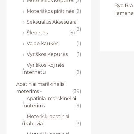
Moteriškos Kepurės
(5)
Bye Bra
Moteriškos pirštinės
(2)
liemenel
Seksualūs Aksesuarai
(2)
Šlepetės
(5)
Veido kaukės
(1)
Vyriškos Kepurės
(1)
Vyriškos Kojinės
Internetu
(2)
Apatiniai marškinėliai
moterims -
(39)
Apatiniai marškinėliai
moterims
(9)
Moteriški apatiniai
drabužiai
(3)