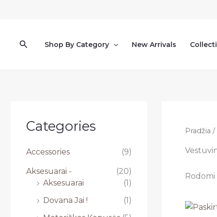
Pereiti
prie
turinio
Paieška
Shop By Category
New Arrivals
Collect
Categories
Pradžia
/
Vestuvin
Accessories
(9)
Aksesuarai -
(20)
Rodomi v
Aksesuarai
(1)
Dovana Jai !
(1)