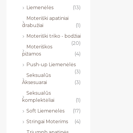
Liemenėlės
(13)
Moteriški apatiniai
drabužiai
(1)
Moteriški triko - bodžiai
(20)
Moteriškos
pižamos
(4)
Push-up Liemenėlės
(3)
Seksualūs
Aksesuarai
(3)
Seksualūs
komplektėliai
(1)
Soft Liemenėlės
(17)
Stringai Moterims
(4)
Triumph apatinės