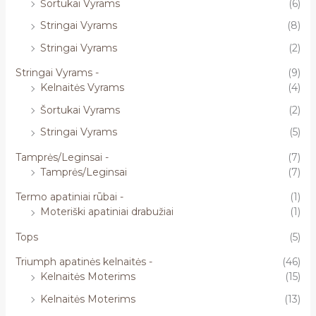
Šortukai Vyrams
(6)
Stringai Vyrams
(8)
Stringai Vyrams
(2)
Stringai Vyrams -
(9)
Kelnaitės Vyrams
(4)
Šortukai Vyrams
(2)
Stringai Vyrams
(5)
Tamprės/Leginsai -
(7)
Tamprės/Leginsai
(7)
Termo apatiniai rūbai -
(1)
Moteriški apatiniai drabužiai
(1)
Tops
(5)
Triumph apatinės kelnaitės -
(46)
Kelnaitės Moterims
(15)
Kelnaitės Moterims
(13)