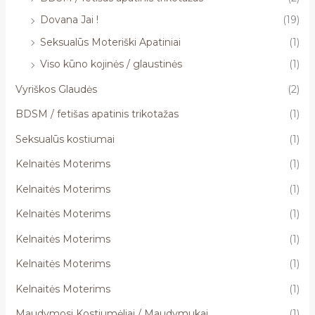
Dovana Jai !
(19)
Seksualūs Moteriški Apatiniai
(1)
Viso kūno kojinės / glaustinės
(1)
Vyriškos Glaudės
(2)
BDSM / fetišas apatinis trikotažas
(1)
Seksualūs kostiumai
(1)
Kelnaitės Moterims
(1)
Kelnaitės Moterims
(1)
Kelnaitės Moterims
(1)
Kelnaitės Moterims
(1)
Kelnaitės Moterims
(1)
Kelnaitės Moterims
(1)
Maudymosi Kostiumėliai / Maudymukai
(1)