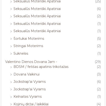
Seksualūs Moteriški Apatiniai
(25)
Seksualūs Moteriški Apatiniai
(6)
Seksualūs Moteriški Apatiniai
(2)
Seksualūs Moteriški Apatiniai
(1)
Seksualūs Moteriški Apatiniai
(1)
Šortukai Moterims
(5)
Stringai Moterims
(2)
Suknelės
(1)
Valentino Dienos Dovana Jam -
(29)
BDSM / fetišas apatinis trikotažas
(2)
Dovana Vaikinui
(3)
Jockstrap'ai Vyrams
(6)
Jockstrap'ai Vyrams
(2)
Kelnaitės Vyrams
(1)
Kojinių diržai / laikikliai
(4)