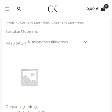
Pereiti
Paieška
prie
0,00
€
turinio
Pradžia
/
Šortukai Moterims -
/ Šortukai Moterims
Šortukai Moterims
Rezultatų: 1
Doreanse juodi ilgi