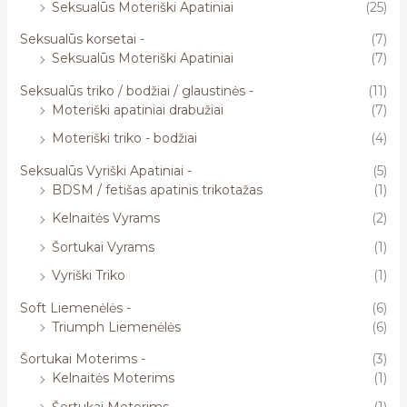
Seksualūs Moteriški Apatiniai
(25)
Seksualūs korsetai -
(7)
Seksualūs Moteriški Apatiniai
(7)
Seksualūs triko / bodžiai / glaustinės -
(11)
Moteriški apatiniai drabužiai
(7)
Moteriški triko - bodžiai
(4)
Seksualūs Vyriški Apatiniai -
(5)
BDSM / fetišas apatinis trikotažas
(1)
Kelnaitės Vyrams
(2)
Šortukai Vyrams
(1)
Vyriški Triko
(1)
Soft Liemenėlės -
(6)
Triumph Liemenėlės
(6)
Šortukai Moterims -
(3)
Kelnaitės Moterims
(1)
Šortukai Moterims
(1)