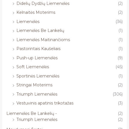
Didelių Dydžių Liemenėlės
(2)
Kelnaitės Moterims
(2)
Liemenėlės
(36)
Liemenėlės Be Lankelių
(1)
Liemenėlės Maitinančioms
(1)
Pastorintais Kaušeliais
(1)
Push-up Liemenėlės
(9)
Soft Liemenėlės
(45)
Sportinės Liemenėlės
(1)
Stringai Moterims
(2)
Triumph Liemenėlės
(306)
Vestuvinis apatinis trikotažas
(3)
Liemenėlės Be Lankelių -
(2)
Triumph Liemenėlės
(2)