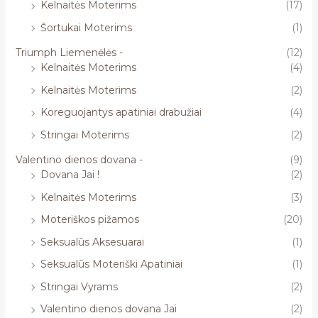
Kelnaitės Moterims
(17)
Šortukai Moterims
(1)
Triumph Liemenėlės -
(12)
Kelnaitės Moterims
(4)
Kelnaitės Moterims
(2)
Koreguojantys apatiniai drabužiai
(4)
Stringai Moterims
(2)
Valentino dienos dovana -
(9)
Dovana Jai !
(2)
Kelnaitės Moterims
(3)
Moteriškos pižamos
(20)
Seksualūs Aksesuarai
(1)
Seksualūs Moteriški Apatiniai
(1)
Stringai Vyrams
(2)
Valentino dienos dovana Jai
(2)