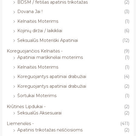
BDSM / fetišas apatinis trikotažas
(2)
Dovana Jai !
(3)
Kelnaitės Moterims
(1)
Kojinių diržai / laikikliai
(6)
Seksualūs Moteriški Apatiniai
(12)
Koreguojančios Kelnaitės -
(9)
Apatiniai marškinėliai moterims
(1)
Kelnaitės Moterims
(1)
Koreguojantys apatiniai drabužiai
(4)
Koreguojantys apatiniai drabužiai
(2)
Šortukai Moterims
(1)
Krūtinės Lipdukai -
(2)
Seksualūs Aksesuarai
(2)
Liemenėlės -
(411)
Apatinis trikotažas nėščiosioms
(2)