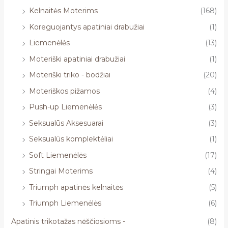
Kelnaitės Moterims
(168)
Koreguojantys apatiniai drabužiai
(1)
Liemenėlės
(13)
Moteriški apatiniai drabužiai
(1)
Moteriški triko - bodžiai
(20)
Moteriškos pižamos
(4)
Push-up Liemenėlės
(3)
Seksualūs Aksesuarai
(3)
Seksualūs komplektėliai
(1)
Soft Liemenėlės
(17)
Stringai Moterims
(4)
Triumph apatinės kelnaitės
(5)
Triumph Liemenėlės
(6)
Apatinis trikotažas nėščiosioms -
(8)