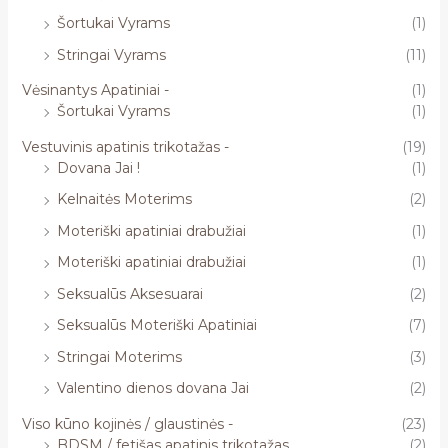
Šortukai Vyrams
(1)
Stringai Vyrams
(11)
Vėsinantys Apatiniai -
(1)
Šortukai Vyrams
(1)
Vestuvinis apatinis trikotažas -
(19)
Dovana Jai !
(1)
Kelnaitės Moterims
(2)
Moteriški apatiniai drabužiai
(1)
Moteriški apatiniai drabužiai
(1)
Seksualūs Aksesuarai
(2)
Seksualūs Moteriški Apatiniai
(7)
Stringai Moterims
(3)
Valentino dienos dovana Jai
(2)
Viso kūno kojinės / glaustinės -
(23)
BDSM / fetišas apatinis trikotažas
(2)