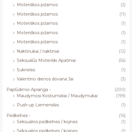
Moteriškos pižamos
(2)
Moteriškos pižamos
(11)
Moteriškos pižamos
(1)
Moteriškos pižamos
(1)
Moteriškos pižamos
(1)
Naktinukai / naktiniai
(12)
Seksualūs Moteriški Apatiniai
(56)
Suknelės
(1)
Valentino dienos dovana Jai
(3)
Paplūdimio Apranga -
(200)
Maudymosi Kostiumėliai / Maudymukai
(199)
Push-up Liemenėlės
(1)
Pėdkelnės -
(16)
Seksualios pėdkelnės / kojinės
(1)
Seksualios pėdkelnės / kojinės
(1)