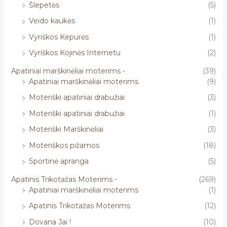
Šlepetės
(5)
Veido kaukės
(1)
Vyriškos Kepurės
(1)
Vyriškos Kojinės Internetu
(2)
Apatiniai marškinėliai moterims -
(39)
Apatiniai marškinėliai moterims
(9)
Moteriški apatiniai drabužiai
(3)
Moteriški apatiniai drabužiai
(1)
Moteriški Marškinėliai
(3)
Moteriškos pižamos
(18)
Sportinė apranga
(5)
Apatinis Trikotažas Moterims -
(269)
Apatiniai marškinėliai moterims
(1)
Apatinis Trikotažas Moterims
(12)
Dovana Jai !
(10)