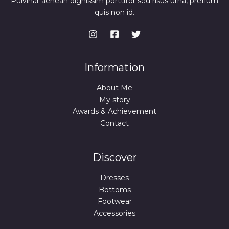
Pulvinar aenean dignissim porttitor sed risus urna, pretium
A
:
4
quis non id.
9
,
9
9
,
9
9
9
€
.
€
Information
.
About Me
My story
Awards & Achievement
Contact
Discover
Dresses
Bottoms
Footwear
Accessories