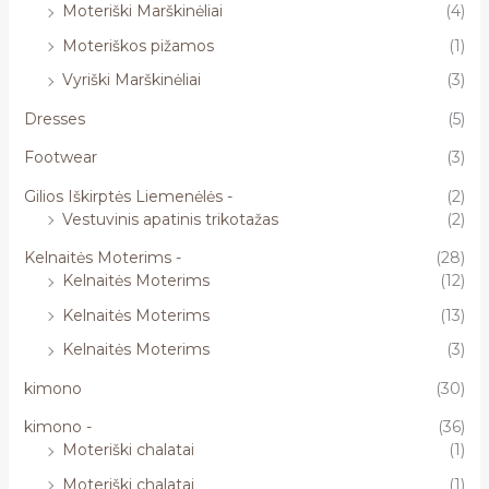
Moteriški Marškinėliai
(4)
Moteriškos pižamos
(1)
Vyriški Marškinėliai
(3)
Dresses
(5)
Footwear
(3)
Gilios Iškirptės Liemenėlės -
(2)
Vestuvinis apatinis trikotažas
(2)
Kelnaitės Moterims -
(28)
Kelnaitės Moterims
(12)
Kelnaitės Moterims
(13)
Kelnaitės Moterims
(3)
kimono
(30)
kimono -
(36)
Moteriški chalatai
(1)
Moteriški chalatai
(1)