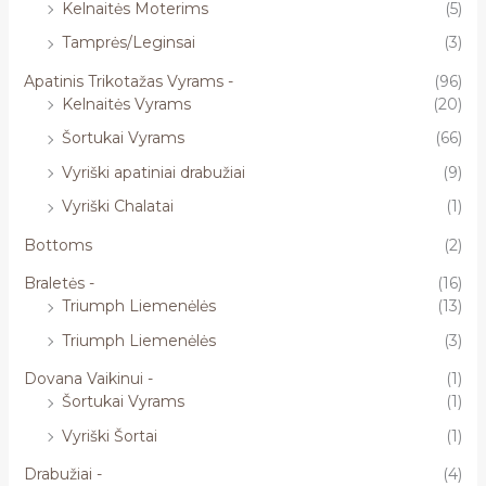
Kelnaitės Moterims
(5)
Tamprės/Leginsai
(3)
Apatinis Trikotažas Vyrams -
(96)
Kelnaitės Vyrams
(20)
Šortukai Vyrams
(66)
Vyriški apatiniai drabužiai
(9)
Vyriški Chalatai
(1)
Bottoms
(2)
Braletės -
(16)
Triumph Liemenėlės
(13)
Triumph Liemenėlės
(3)
Dovana Vaikinui -
(1)
Šortukai Vyrams
(1)
Vyriški Šortai
(1)
Drabužiai -
(4)