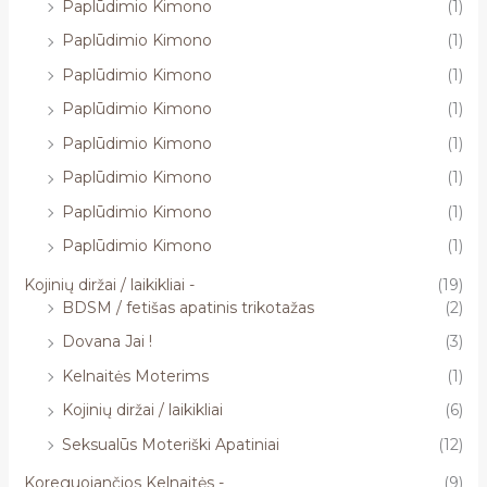
Paplūdimio Kimono
(1)
Paplūdimio Kimono
(1)
Paplūdimio Kimono
(1)
Paplūdimio Kimono
(1)
Paplūdimio Kimono
(1)
Paplūdimio Kimono
(1)
Paplūdimio Kimono
(1)
Paplūdimio Kimono
(1)
Kojinių diržai / laikikliai -
(19)
BDSM / fetišas apatinis trikotažas
(2)
Dovana Jai !
(3)
Kelnaitės Moterims
(1)
Kojinių diržai / laikikliai
(6)
Seksualūs Moteriški Apatiniai
(12)
Koreguojančios Kelnaitės -
(9)