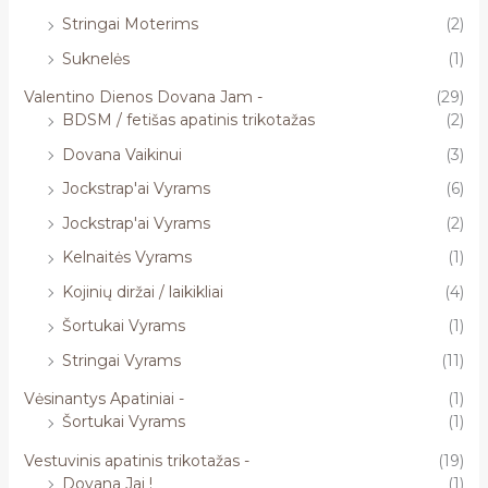
Stringai Moterims
(2)
Suknelės
(1)
Valentino Dienos Dovana Jam -
(29)
BDSM / fetišas apatinis trikotažas
(2)
Dovana Vaikinui
(3)
Jockstrap'ai Vyrams
(6)
Jockstrap'ai Vyrams
(2)
Kelnaitės Vyrams
(1)
Kojinių diržai / laikikliai
(4)
Šortukai Vyrams
(1)
Stringai Vyrams
(11)
Vėsinantys Apatiniai -
(1)
Šortukai Vyrams
(1)
Vestuvinis apatinis trikotažas -
(19)
Dovana Jai !
(1)