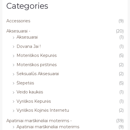
Categories
Accessories
(9)
Aksesuarai -
(20)
Aksesuarai
(1)
Dovana Jai !
(1)
Moteriškos Kepurės
(5)
Moteriškos pirštinės
(2)
Seksualūs Aksesuarai
(2)
Šlepetės
(5)
Veido kaukės
(1)
Vyriškos Kepurės
(1)
Vyriškos Kojinės Internetu
(2)
Apatiniai marškinėliai moterims -
(39)
Apatiniai marškinėliai moterims
(9)