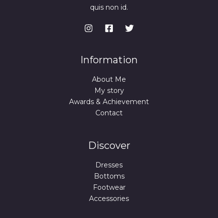
:
4
quis non id.
9
,
9
9
,
9
9
9
€
.
€
Information
.
About Me
My story
Awards & Achievement
Contact
Discover
Dresses
Bottoms
Footwear
Accessories