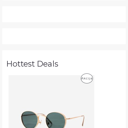
Hottest Deals
P
Akcija
R
O
D
U
K