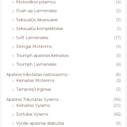
Moteriškos pižamos
(4)
Push-up Liemenėlės
(3)
Seksualūs Aksesuarai
(3)
Seksualūs komplektėliai
(1)
Soft Liemenėlės
(17)
Stringai Moterims
(4)
Triumph apatinės kelnaitės
(5)
Triumph Liemenėlės
(6)
Apatinis trikotažas nėščiosioms -
(8)
Kelnaitės Moterims
(5)
Tamprės/Leginsai
(3)
Apatinis Trikotažas Vyrams -
(96)
Kelnaitės Vyrams
(20)
Šortukai Vyrams
(66)
Vyriški apatiniai drabužiai
(9)