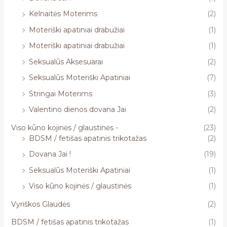
Kelnaitės Moterims
(2)
Moteriški apatiniai drabužiai
(1)
Moteriški apatiniai drabužiai
(1)
Seksualūs Aksesuarai
(2)
Seksualūs Moteriški Apatiniai
(7)
Stringai Moterims
(3)
Valentino dienos dovana Jai
(2)
Viso kūno kojinės / glaustinės -
(23)
BDSM / fetišas apatinis trikotažas
(2)
Dovana Jai !
(19)
Seksualūs Moteriški Apatiniai
(1)
Viso kūno kojinės / glaustinės
(1)
Vyriškos Glaudės
(2)
BDSM / fetišas apatinis trikotažas
(1)