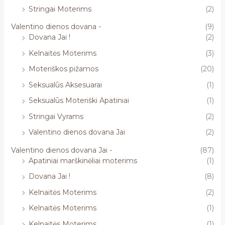
Stringai Moterims
(2)
Valentino dienos dovana -
(9)
Dovana Jai !
(2)
Kelnaitės Moterims
(3)
Moteriškos pižamos
(20)
Seksualūs Aksesuarai
(1)
Seksualūs Moteriški Apatiniai
(1)
Stringai Vyrams
(2)
Valentino dienos dovana Jai
(2)
Valentino dienos dovana Jai -
(87)
Apatiniai marškinėliai moterims
(1)
Dovana Jai !
(8)
Kelnaitės Moterims
(2)
Kelnaitės Moterims
(1)
Kelnaitės Moterims
(1)