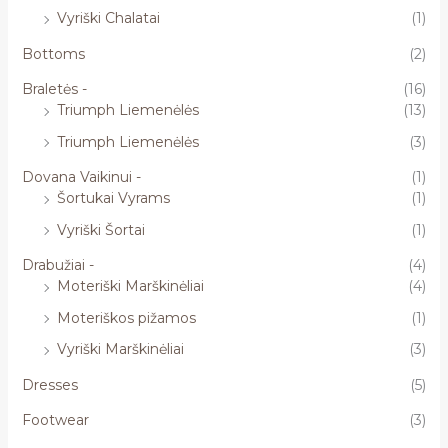
Vyriški Chalatai
(1)
Bottoms
(2)
Braletės -
(16)
Triumph Liemenėlės
(13)
Triumph Liemenėlės
(3)
Dovana Vaikinui -
(1)
Šortukai Vyrams
(1)
Vyriški Šortai
(1)
Drabužiai -
(4)
Moteriški Marškinėliai
(4)
Moteriškos pižamos
(1)
Vyriški Marškinėliai
(3)
Dresses
(5)
Footwear
(3)