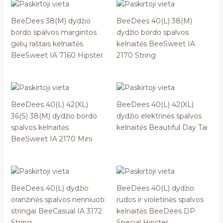
BeeDees 38(M) dydžio
BeeDees 40(L) 38(M)
bordo spalvos margintos
dydžio bordo spalvos
gėlių raštais kelnaitės
kelnaitės BeeSweet IA
BeeSweet IA 7160 Hipster
2170 String
BeeDees 40(L) 42(XL)
BeeDees 40(L) 42(XL)
36(S) 38(M) dydžio bordo
dydžio elektrinės spalvos
spalvos kelnaitės
kelnaitės Beautiful Day Tai
BeeSweet IA 2170 Mini
BeeDees 40(L) dydžio
BeeDees 40(L) dydžio
oranžinės spalvos neriniuoti
rudos ir violetinės spalvos
stringai BeeCasual IA 3172
kelnaitės BeeDees DP
String
Special Hipster