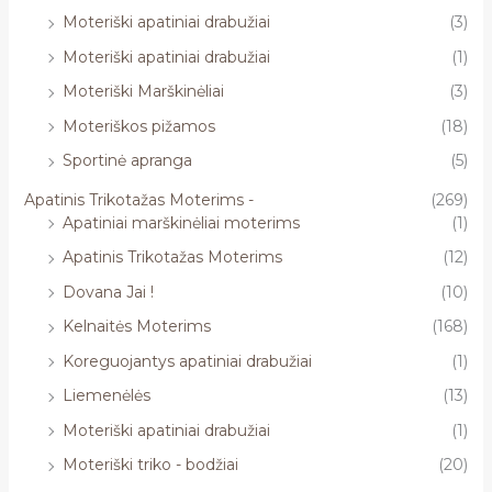
Moteriški apatiniai drabužiai
(3)
Moteriški apatiniai drabužiai
(1)
Moteriški Marškinėliai
(3)
Moteriškos pižamos
(18)
Sportinė apranga
(5)
Apatinis Trikotažas Moterims -
(269)
Apatiniai marškinėliai moterims
(1)
Apatinis Trikotažas Moterims
(12)
Dovana Jai !
(10)
Kelnaitės Moterims
(168)
Koreguojantys apatiniai drabužiai
(1)
Liemenėlės
(13)
Moteriški apatiniai drabužiai
(1)
Moteriški triko - bodžiai
(20)