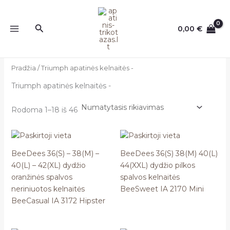
Pereiti
prie
Paieška
0,00
€
turinio
Pradžia
/ Triumph apatinės kelnaitės -
Triumph apatinės kelnaitės -
Rodoma 1–18 iš 46
BeeDees 36(S) – 38(M) –
BeeDees 36(S) 38(M) 40(L)
40(L) – 42(XL) dydžio
44(XXL) dydžio pilkos
oranžinės spalvos
spalvos kelnaitės
neriniuotos kelnaitės
BeeSweet IA 2170 Mini
BeeCasual IA 3172 Hipster