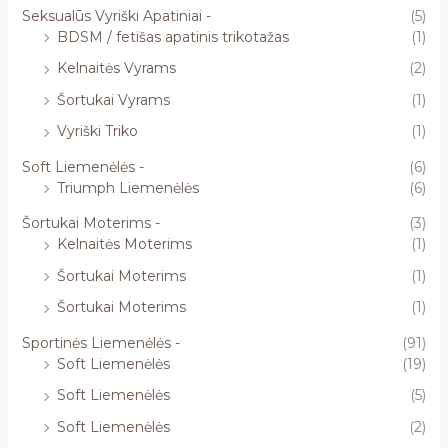
Seksualūs Vyriški Apatiniai -
(5)
BDSM / fetišas apatinis trikotažas
(1)
Kelnaitės Vyrams
(2)
Šortukai Vyrams
(1)
Vyriški Triko
(1)
Soft Liemenėlės -
(6)
Triumph Liemenėlės
(6)
Šortukai Moterims -
(3)
Kelnaitės Moterims
(1)
Šortukai Moterims
(1)
Šortukai Moterims
(1)
Sportinės Liemenėlės -
(91)
Soft Liemenėlės
(19)
Soft Liemenėlės
(5)
Soft Liemenėlės
(2)