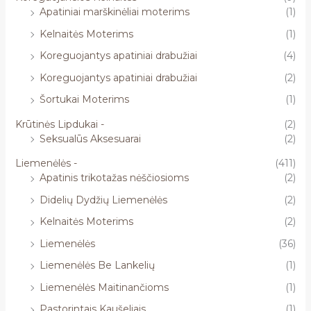
Apatiniai marškinėliai moterims
(1)
Kelnaitės Moterims
(1)
Koreguojantys apatiniai drabužiai
(4)
Koreguojantys apatiniai drabužiai
(2)
Šortukai Moterims
(1)
Krūtinės Lipdukai -
(2)
Seksualūs Aksesuarai
(2)
Liemenėlės -
(411)
Apatinis trikotažas nėščiosioms
(2)
Didelių Dydžių Liemenėlės
(2)
Kelnaitės Moterims
(2)
Liemenėlės
(36)
Liemenėlės Be Lankelių
(1)
Liemenėlės Maitinančioms
(1)
Pastorintais Kaušeliais
(1)