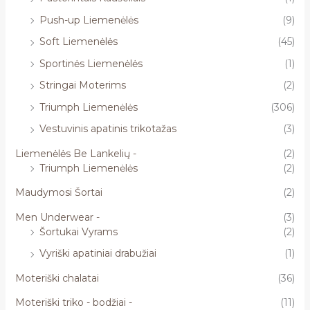
Push-up Liemenėlės
(9)
Soft Liemenėlės
(45)
Sportinės Liemenėlės
(1)
Stringai Moterims
(2)
Triumph Liemenėlės
(306)
Vestuvinis apatinis trikotažas
(3)
Liemenėlės Be Lankelių -
(2)
Triumph Liemenėlės
(2)
Maudymosi Šortai
(2)
Men Underwear -
(3)
Šortukai Vyrams
(2)
Vyriški apatiniai drabužiai
(1)
Moteriški chalatai
(36)
Moteriški triko - bodžiai -
(11)