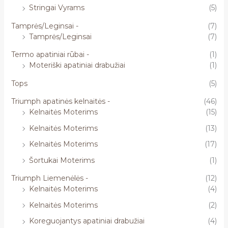
Stringai Vyrams
(5)
Tamprės/Leginsai -
(7)
Tamprės/Leginsai
(7)
Termo apatiniai rūbai -
(1)
Moteriški apatiniai drabužiai
(1)
Tops
(5)
Triumph apatinės kelnaitės -
(46)
Kelnaitės Moterims
(15)
Kelnaitės Moterims
(13)
Kelnaitės Moterims
(17)
Šortukai Moterims
(1)
Triumph Liemenėlės -
(12)
Kelnaitės Moterims
(4)
Kelnaitės Moterims
(2)
Koreguojantys apatiniai drabužiai
(4)