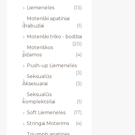
Liemenėlės
(13)
Moteriški apatiniai
drabužiai
(1)
Moteriški triko - bodžiai
(20)
Moteriškos
pižamos
(4)
Push-up Liemenėlės
(3)
Seksualūs
Aksesuarai
(3)
Seksualūs
komplektėliai
(1)
Soft Liemenėlės
(17)
Stringai Moterims
(4)
Triumph apatinės