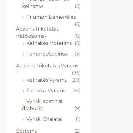
kelnaitės
(5)
Triumph Liemenėlės
(6)
Apatinis trikotažas
nėščiosioms -
(8)
Kelnaitės Moterims
(5)
Tamprės/Leginsai
(3)
Apatinis Trikotažas Vyrams
-
(96)
Kelnaitės Vyrams
(20)
Šortukai Vyrams
(66)
Vyriški apatiniai
drabužiai
(9)
Vyriški Chalatai
(1)
Bottoms
(2)