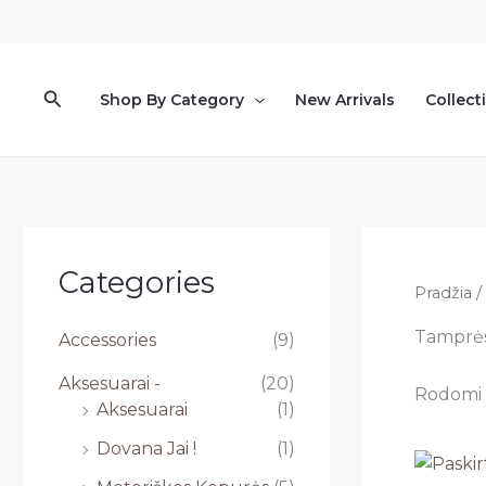
Pereiti
prie
turinio
Paieška
Shop By Category
New Arrivals
Collect
Categories
Pradžia
/
Tamprės
Accessories
(9)
Aksesuarai -
(20)
Rodomi v
Aksesuarai
(1)
Dovana Jai !
(1)