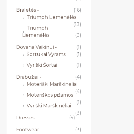
Braletės -
(16)
Triumph Liemenėlės
(13)
Triumph
Liemenėlės
(3)
Dovana Vaikinui -
(1)
Šortukai Vyrams
(1)
Vyriški Šortai
(1)
Drabužiai -
(4)
Moteriški Marškinėliai
(4)
Moteriškos pižamos
(1)
Vyriški Marškinėliai
(3)
Dresses
(5)
Footwear
(3)