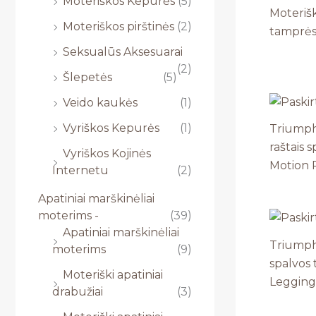
Moteriškos Kepurės
(5)
Moterišk
Moteriškos pirštinės
(2)
tamprės
Seksualūs Aksesuarai
(2)
Šlepetės
(5)
Veido kaukės
(1)
Vyriškos Kepurės
(1)
Triumph 
raštais 
Vyriškos Kojinės
Motion 
Internetu
(2)
Apatiniai marškinėliai
moterims -
(39)
Apatiniai marškinėliai
Triumph
moterims
(9)
spalvos
Moteriški apatiniai
Legging
drabužiai
(3)