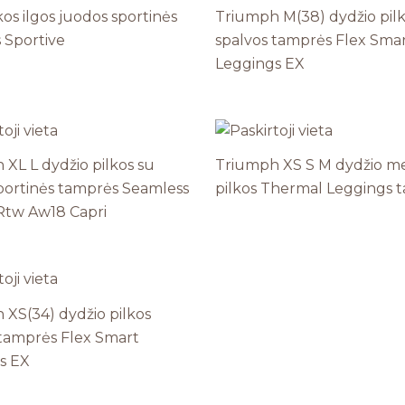
os ilgos juodos sportinės
Triumph M(38) dydžio pil
 Sportive
spalvos tamprės Flex Sma
Leggings EX
XL L dydžio pilkos su
Triumph XS S M dydžio me
sportinės tamprės Seamless
pilkos Thermal Leggings 
Rtw Aw18 Capri
 XS(34) dydžio pilkos
 tamprės Flex Smart
s EX