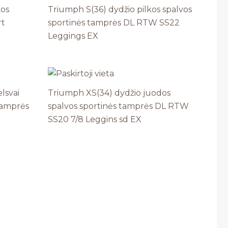
kos
Triumph S(36) dydžio pilkos spalvos
rt
sportinės tamprės DL RTW SS22
Leggings EX
lsvai
Triumph XS(34) dydžio juodos
tamprės
spalvos sportinės tamprės DL RTW
SS20 7/8 Leggins sd EX