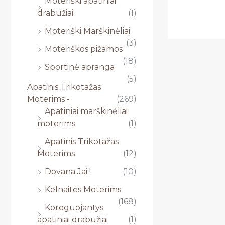
Moteriški apatiniai
drabužiai
(1)
Moteriški Marškinėliai
(3)
Moteriškos pižamos
(18)
Sportinė apranga
(5)
Apatinis Trikotažas
Moterims -
(269)
Apatiniai marškinėliai
moterims
(1)
Apatinis Trikotažas
Moterims
(12)
Dovana Jai !
(10)
Kelnaitės Moterims
(168)
Koreguojantys
apatiniai drabužiai
(1)