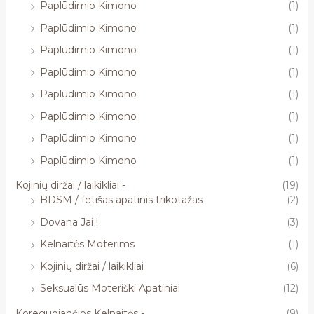
Paplūdimio Kimono
(1)
Paplūdimio Kimono
(1)
Paplūdimio Kimono
(1)
Paplūdimio Kimono
(1)
Paplūdimio Kimono
(1)
Paplūdimio Kimono
(1)
Paplūdimio Kimono
(1)
Paplūdimio Kimono
(1)
Kojinių diržai / laikikliai -
(19)
BDSM / fetišas apatinis trikotažas
(2)
Dovana Jai !
(3)
Kelnaitės Moterims
(1)
Kojinių diržai / laikikliai
(6)
Seksualūs Moteriški Apatiniai
(12)
Koreguojančios Kelnaitės -
(9)