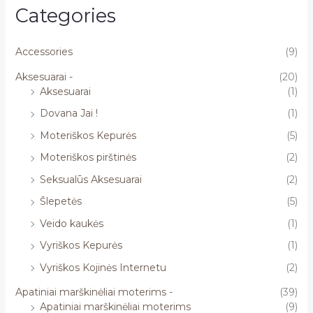
Categories
Accessories
(9)
Aksesuarai -
(20)
Aksesuarai
(1)
Dovana Jai !
(1)
Moteriškos Kepurės
(5)
Moteriškos pirštinės
(2)
Seksualūs Aksesuarai
(2)
Šlepetės
(5)
Veido kaukės
(1)
Vyriškos Kepurės
(1)
Vyriškos Kojinės Internetu
(2)
Apatiniai marškinėliai moterims -
(39)
Apatiniai marškinėliai moterims
(9)