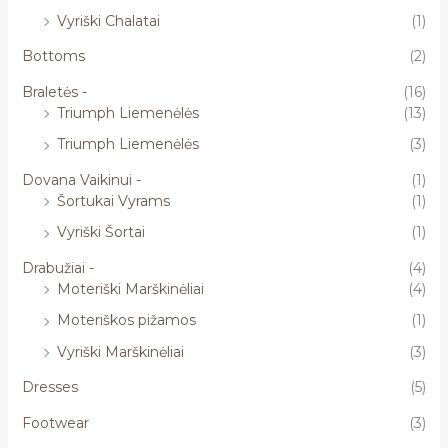
Vyriški Chalatai
(1)
Bottoms
(2)
Braletės -
(16)
Triumph Liemenėlės
(13)
Triumph Liemenėlės
(3)
Dovana Vaikinui -
(1)
Šortukai Vyrams
(1)
Vyriški Šortai
(1)
Drabužiai -
(4)
Moteriški Marškinėliai
(4)
Moteriškos pižamos
(1)
Vyriški Marškinėliai
(3)
Dresses
(5)
Footwear
(3)