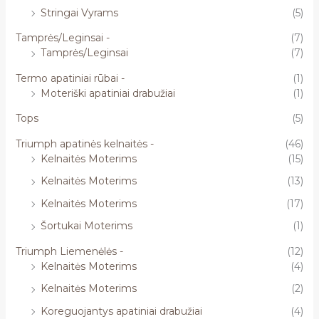
Stringai Vyrams
(5)
Tamprės/Leginsai -
(7)
Tamprės/Leginsai
(7)
Termo apatiniai rūbai -
(1)
Moteriški apatiniai drabužiai
(1)
Tops
(5)
Triumph apatinės kelnaitės -
(46)
Kelnaitės Moterims
(15)
Kelnaitės Moterims
(13)
Kelnaitės Moterims
(17)
Šortukai Moterims
(1)
Triumph Liemenėlės -
(12)
Kelnaitės Moterims
(4)
Kelnaitės Moterims
(2)
Koreguojantys apatiniai drabužiai
(4)