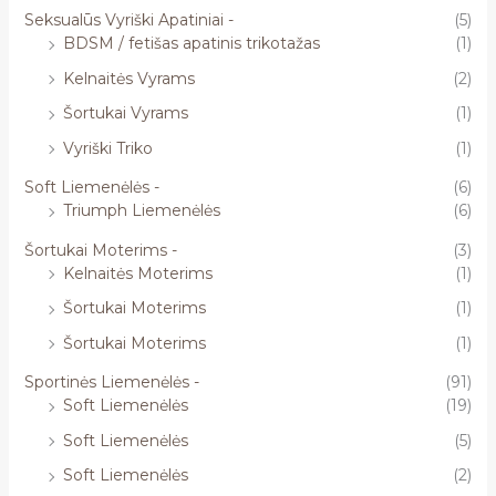
Seksualūs Vyriški Apatiniai -
(5)
BDSM / fetišas apatinis trikotažas
(1)
Kelnaitės Vyrams
(2)
Šortukai Vyrams
(1)
Vyriški Triko
(1)
Soft Liemenėlės -
(6)
Triumph Liemenėlės
(6)
Šortukai Moterims -
(3)
Kelnaitės Moterims
(1)
Šortukai Moterims
(1)
Šortukai Moterims
(1)
Sportinės Liemenėlės -
(91)
Soft Liemenėlės
(19)
Soft Liemenėlės
(5)
Soft Liemenėlės
(2)