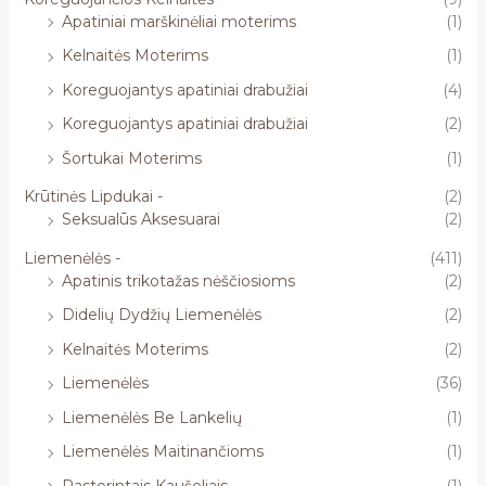
Apatiniai marškinėliai moterims
(1)
Kelnaitės Moterims
(1)
Koreguojantys apatiniai drabužiai
(4)
Koreguojantys apatiniai drabužiai
(2)
Šortukai Moterims
(1)
Krūtinės Lipdukai -
(2)
Seksualūs Aksesuarai
(2)
Liemenėlės -
(411)
Apatinis trikotažas nėščiosioms
(2)
Didelių Dydžių Liemenėlės
(2)
Kelnaitės Moterims
(2)
Liemenėlės
(36)
Liemenėlės Be Lankelių
(1)
Liemenėlės Maitinančioms
(1)
Pastorintais Kaušeliais
(1)