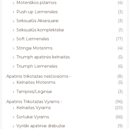
Moteriškos pižamos
(4)
Push-up Liemenėlės
(3)
Seksualūs Aksesuarai
(3)
Seksualūs komplektėliai
(1)
Soft Liemenėlės
(17)
Stringai Moterims
(4)
Triumph apatinės kelnaitės
(5)
Triumph Liemenėlės
(6)
Apatinis trikotažas nėščiosioms -
(8)
Kelnaitės Moterims
(5)
Tamprės/Leginsai
(3)
Apatinis Trikotažas Vyrams -
(96)
Kelnaitės Vyrams
(20)
Šortukai Vyrams
(66)
Vyriški apatiniai drabužiai
(9)