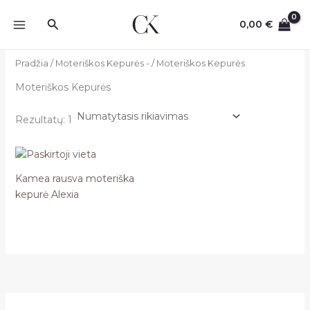
Pereiti
Paieška
prie
0,00
€
turinio
Pradžia
/
Moteriškos Kepurės -
/ Moteriškos Kepurės
Moteriškos Kepurės
Rezultatų: 1
Kamea rausva moteriška
kepurė Alexia