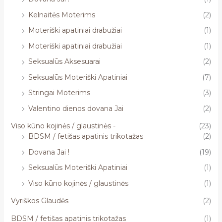
Kelnaitės Moterims
(2)
Moteriški apatiniai drabužiai
(1)
Moteriški apatiniai drabužiai
(1)
Seksualūs Aksesuarai
(2)
Seksualūs Moteriški Apatiniai
(7)
Stringai Moterims
(3)
Valentino dienos dovana Jai
(2)
Viso kūno kojinės / glaustinės -
(23)
BDSM / fetišas apatinis trikotažas
(2)
Dovana Jai !
(19)
Seksualūs Moteriški Apatiniai
(1)
Viso kūno kojinės / glaustinės
(1)
Vyriškos Glaudės
(2)
BDSM / fetišas apatinis trikotažas
(1)