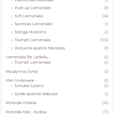
Push-up Liemenėlės
(9)
Soft Liemenėlės
(45)
Sportinės Liemenėlės
(1)
Stringai Moterims
(2)
Triumph Liemenėlės
(306)
Vestuvinis apatinis trikotažas
(3)
Liemenėlės Be Lankelių -
(2)
Triumph Liemenėlės
(2)
Maudymosi Šortai
(2)
Men Underwear -
(3)
Šortukai Vyrams
(2)
Vyriški apatiniai drabužiai
(1)
Moteriški chalatai
(36)
Moteriški triko - bodžiai -
(11)