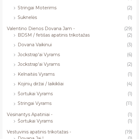
Stringai Moterims
(2)
Suknelės
(1)
Valentino Dienos Dovana Jam -
(29)
BDSM / fetišas apatinis trikotažas
(2)
Dovana Vaikinui
(3)
Jockstrap'ai Vyrams
(6)
Jockstrap'ai Vyrams
(2)
Kelnaitės Vyrams
(1)
Kojinių diržai / laikikliai
(4)
Šortukai Vyrams
(1)
Stringai Vyrams
(11)
Vėsinantys Apatiniai -
(1)
Šortukai Vyrams
(1)
Vestuvinis apatinis trikotažas -
(19)
Dovana Jai !
(1)