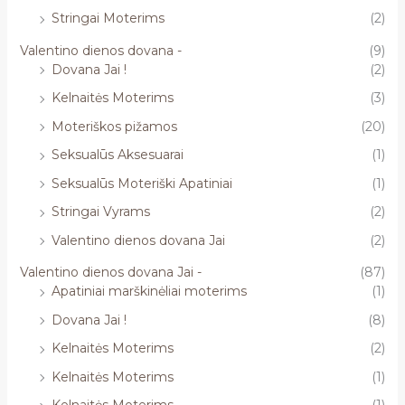
Stringai Moterims
(2)
Valentino dienos dovana -
(9)
Dovana Jai !
(2)
Kelnaitės Moterims
(3)
Moteriškos pižamos
(20)
Seksualūs Aksesuarai
(1)
Seksualūs Moteriški Apatiniai
(1)
Stringai Vyrams
(2)
Valentino dienos dovana Jai
(2)
Valentino dienos dovana Jai -
(87)
Apatiniai marškinėliai moterims
(1)
Dovana Jai !
(8)
Kelnaitės Moterims
(2)
Kelnaitės Moterims
(1)