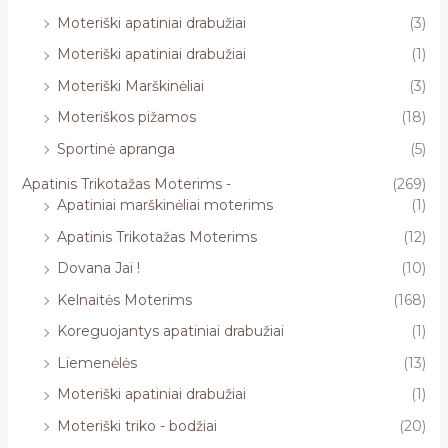
Moteriški apatiniai drabužiai
(3)
Moteriški apatiniai drabužiai
(1)
Moteriški Marškinėliai
(3)
Moteriškos pižamos
(18)
Sportinė apranga
(5)
Apatinis Trikotažas Moterims -
(269)
Apatiniai marškinėliai moterims
(1)
Apatinis Trikotažas Moterims
(12)
Dovana Jai !
(10)
Kelnaitės Moterims
(168)
Koreguojantys apatiniai drabužiai
(1)
Liemenėlės
(13)
Moteriški apatiniai drabužiai
(1)
Moteriški triko - bodžiai
(20)