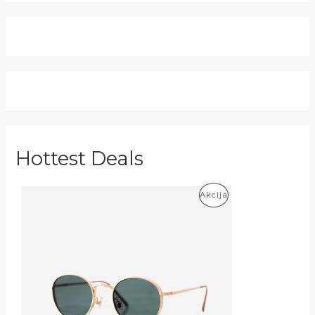
Hottest Deals
P
Akcija
R
O
D
U
K