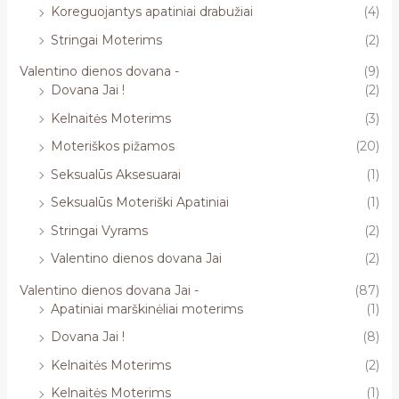
Koreguojantys apatiniai drabužiai
(4)
Stringai Moterims
(2)
Valentino dienos dovana -
(9)
Dovana Jai !
(2)
Kelnaitės Moterims
(3)
Moteriškos pižamos
(20)
Seksualūs Aksesuarai
(1)
Seksualūs Moteriški Apatiniai
(1)
Stringai Vyrams
(2)
Valentino dienos dovana Jai
(2)
Valentino dienos dovana Jai -
(87)
Apatiniai marškinėliai moterims
(1)
Dovana Jai !
(8)
Kelnaitės Moterims
(2)
Kelnaitės Moterims
(1)