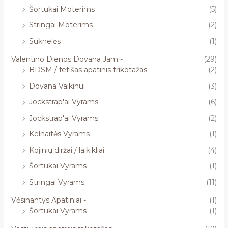
Šortukai Moterims
(5)
Stringai Moterims
(2)
Suknelės
(1)
Valentino Dienos Dovana Jam -
(29)
BDSM / fetišas apatinis trikotažas
(2)
Dovana Vaikinui
(3)
Jockstrap'ai Vyrams
(6)
Jockstrap'ai Vyrams
(2)
Kelnaitės Vyrams
(1)
Kojinių diržai / laikikliai
(4)
Šortukai Vyrams
(1)
Stringai Vyrams
(11)
Vėsinantys Apatiniai -
(1)
Šortukai Vyrams
(1)