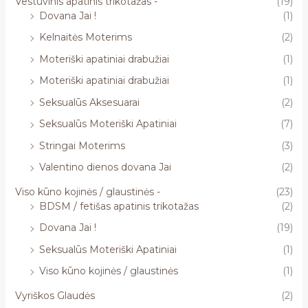
Vestuvinis apatinis trikotažas -
(19)
Dovana Jai !
(1)
Kelnaitės Moterims
(2)
Moteriški apatiniai drabužiai
(1)
Moteriški apatiniai drabužiai
(1)
Seksualūs Aksesuarai
(2)
Seksualūs Moteriški Apatiniai
(7)
Stringai Moterims
(3)
Valentino dienos dovana Jai
(2)
Viso kūno kojinės / glaustinės -
(23)
BDSM / fetišas apatinis trikotažas
(2)
Dovana Jai !
(19)
Seksualūs Moteriški Apatiniai
(1)
Viso kūno kojinės / glaustinės
(1)
Vyriškos Glaudės
(2)