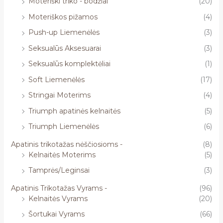
Moteriški triko - bodžiai
(20)
Moteriškos pižamos
(4)
Push-up Liemenėlės
(3)
Seksualūs Aksesuarai
(3)
Seksualūs komplektėliai
(1)
Soft Liemenėlės
(17)
Stringai Moterims
(4)
Triumph apatinės kelnaitės
(5)
Triumph Liemenėlės
(6)
Apatinis trikotažas nėščiosioms -
(8)
Kelnaitės Moterims
(5)
Tamprės/Leginsai
(3)
Apatinis Trikotažas Vyrams -
(96)
Kelnaitės Vyrams
(20)
Šortukai Vyrams
(66)