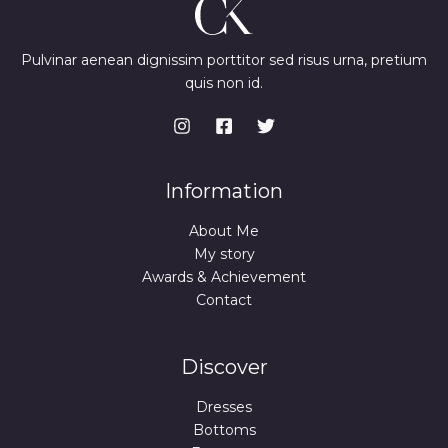
,
0
e
i
A
S
9
w
s
U
9
€
a
:
I
S
.
s
7
Pulvinar aenean dignissim porttitor sed risus urna, pretium
O
€
:
4
D
quis non id.
U
.
9
,
L
9
9
A
N
,
9
A
9
U
9
€
I
.
O
€
Information
D
.
L
About Me
A
A
My story
Awards & Achievement
I
Contact
D
A
Discover
Dresses
Bottoms