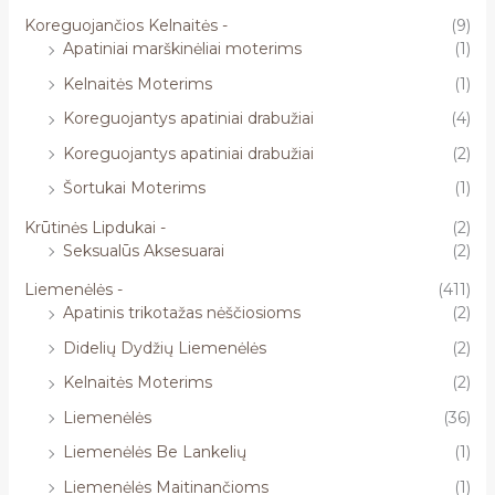
Koreguojančios Kelnaitės -
(9)
Apatiniai marškinėliai moterims
(1)
Kelnaitės Moterims
(1)
Koreguojantys apatiniai drabužiai
(4)
Koreguojantys apatiniai drabužiai
(2)
Šortukai Moterims
(1)
Krūtinės Lipdukai -
(2)
Seksualūs Aksesuarai
(2)
Liemenėlės -
(411)
Apatinis trikotažas nėščiosioms
(2)
Didelių Dydžių Liemenėlės
(2)
Kelnaitės Moterims
(2)
Liemenėlės
(36)
Liemenėlės Be Lankelių
(1)
Liemenėlės Maitinančioms
(1)