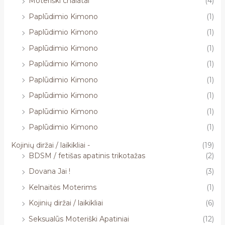
Moteriški chalatai
(4)
Paplūdimio Kimono
(1)
Paplūdimio Kimono
(1)
Paplūdimio Kimono
(1)
Paplūdimio Kimono
(1)
Paplūdimio Kimono
(1)
Paplūdimio Kimono
(1)
Paplūdimio Kimono
(1)
Paplūdimio Kimono
(1)
Kojinių diržai / laikikliai -
(19)
BDSM / fetišas apatinis trikotažas
(2)
Dovana Jai !
(3)
Kelnaitės Moterims
(1)
Kojinių diržai / laikikliai
(6)
Seksualūs Moteriški Apatiniai
(12)