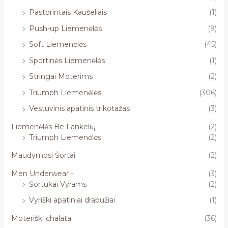
Pastorintais Kaušeliais
(1)
Push-up Liemenėlės
(9)
Soft Liemenėlės
(45)
Sportinės Liemenėlės
(1)
Stringai Moterims
(2)
Triumph Liemenėlės
(306)
Vestuvinis apatinis trikotažas
(3)
Liemenėlės Be Lankelių -
(2)
Triumph Liemenėlės
(2)
Maudymosi Šortai
(2)
Men Underwear -
(3)
Šortukai Vyrams
(2)
Vyriški apatiniai drabužiai
(1)
Moteriški chalatai
(36)