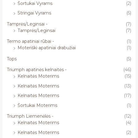
Šortukai Vyrams
(2)
Stringai Vyrams
(5)
Tamprės/Leginsai -
(7)
Tamprės/Leginsai
(7)
Termo apatiniai rūbai -
(1)
Moteriški apatiniai drabužiai
(1)
Tops
(5)
Triumph apatinės kelnaitės -
(46)
Kelnaitės Moterims
(15)
Kelnaitės Moterims
(13)
Kelnaitės Moterims
(17)
Šortukai Moterims
(1)
Triumph Liemenėlės -
(12)
Kelnaitės Moterims
(4)
Kelnaitės Moterims
(2)