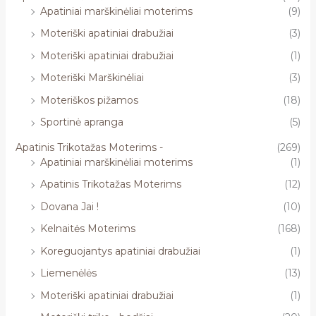
Apatiniai marškinėliai moterims
(9)
Moteriški apatiniai drabužiai
(3)
Moteriški apatiniai drabužiai
(1)
Moteriški Marškinėliai
(3)
Moteriškos pižamos
(18)
Sportinė apranga
(5)
Apatinis Trikotažas Moterims -
(269)
Apatiniai marškinėliai moterims
(1)
Apatinis Trikotažas Moterims
(12)
Dovana Jai !
(10)
Kelnaitės Moterims
(168)
Koreguojantys apatiniai drabužiai
(1)
Liemenėlės
(13)
Moteriški apatiniai drabužiai
(1)