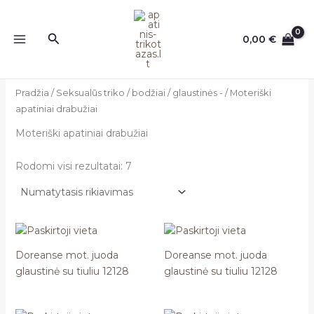
Pereiti
prie
Paieška
0,00
€
turinio
Pradžia
/
Seksualūs triko / bodžiai / glaustinės -
/ Moteriški
apatiniai drabužiai
Moteriški apatiniai drabužiai
Rodomi visi rezultatai: 7
Doreanse mot. juoda
Doreanse mot. juoda
glaustinė su tiuliu 12128
glaustinė su tiuliu 12128