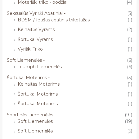
Moteriški triko - bodžiai
(4)
Seksualūs Vyriški Apatiniai -
(5)
BDSM / fetišas apatinis trikotažas
(1)
Kelnaitės Vyrams
(2)
Šortukai Vyrams
(1)
Vyriški Triko
(1)
Soft Liemenėlės -
(6)
Triumph Liemenėlės
(6)
Šortukai Moterims -
(3)
Kelnaitės Moterims
(1)
Šortukai Moterims
(1)
Šortukai Moterims
(1)
Sportinės Liemenėlės -
(91)
Soft Liemenėlės
(19)
Soft Liemenėlės
(5)