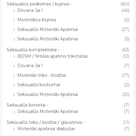
Seksualios pėdkelnės / kojinės -
(80)
Dovana Jai !
(46)
Moteriškos kojinės
(2)
Seksualūs Moteriški Apatiniai
(27)
Seksualūs Moteriški Apatiniai
(5)
Seksualūs komplektėliai -
(63)
BDSM / fetišas apatinis trikotažas
(12)
Dovana Jai !
(7)
Moteriški triko - bodžiai
(17)
Seksualūs kostiumai
(2)
Seksualūs Moteriški Apatiniai
(25)
Seksualūs korsetai -
(7)
Seksualūs Moteriški Apatiniai
(7)
Seksualūs triko / bodžiai / glaustinės -
(11)
Moteriški apatiniai drabužiai
(7)