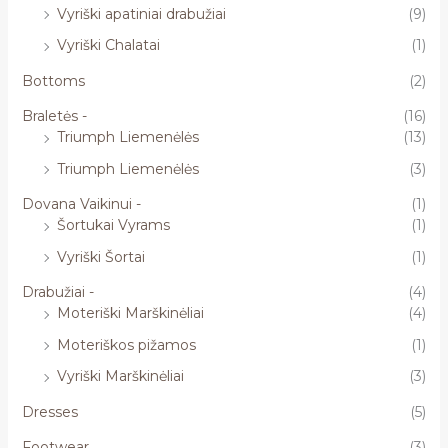
Vyriški apatiniai drabužiai
(9)
Vyriški Chalatai
(1)
Bottoms
(2)
Braletės -
(16)
Triumph Liemenėlės
(13)
Triumph Liemenėlės
(3)
Dovana Vaikinui -
(1)
Šortukai Vyrams
(1)
Vyriški Šortai
(1)
Drabužiai -
(4)
Moteriški Marškinėliai
(4)
Moteriškos pižamos
(1)
Vyriški Marškinėliai
(3)
Dresses
(5)
Footwear
(3)