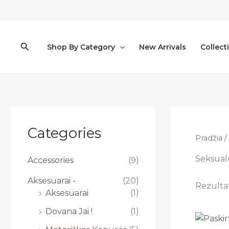
Pereiti
prie
turinio
Paieška
Shop By Category
New Arrivals
Collect
Categories
Pradžia
/
Seksual
Accessories
(9)
Aksesuarai -
(20)
Rezultat
Aksesuarai
(1)
Dovana Jai !
(1)