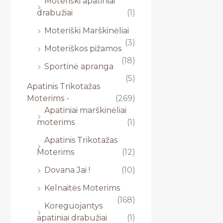
Moteriški apatiniai
drabužiai
(1)
Moteriški Marškinėliai
(3)
Moteriškos pižamos
(18)
Sportinė apranga
(5)
Apatinis Trikotažas
Moterims -
(269)
Apatiniai marškinėliai
moterims
(1)
Apatinis Trikotažas
Moterims
(12)
Dovana Jai !
(10)
Kelnaitės Moterims
(168)
Koreguojantys
apatiniai drabužiai
(1)