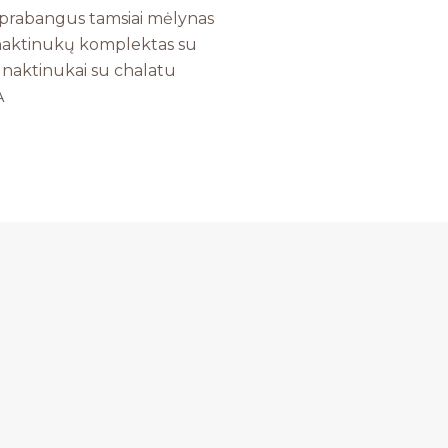
prabangus tamsiai mėlynas
 naktinukų komplektas su
gi naktinukai su chalatu
A