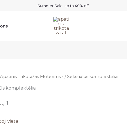
Summer Sale. up to 40% off.
ions
Apatinis Trikotažas Moterims -
/ Seksualūs komplektėliai
ūs komplektėliai
ų: 1