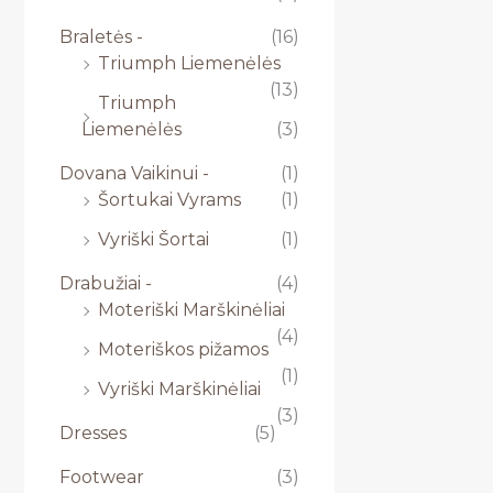
Braletės -
(16)
Triumph Liemenėlės
(13)
Triumph
Liemenėlės
(3)
Dovana Vaikinui -
(1)
Šortukai Vyrams
(1)
Vyriški Šortai
(1)
Drabužiai -
(4)
Moteriški Marškinėliai
(4)
Moteriškos pižamos
(1)
Vyriški Marškinėliai
(3)
Dresses
(5)
Footwear
(3)