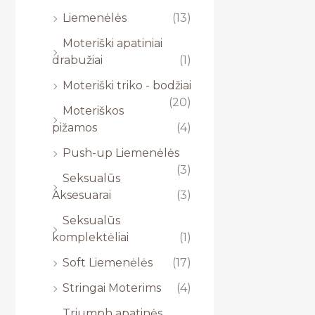
Liemenėlės
(13)
Moteriški apatiniai
drabužiai
(1)
Moteriški triko - bodžiai
(20)
Moteriškos
pižamos
(4)
Push-up Liemenėlės
(3)
Seksualūs
Aksesuarai
(3)
Seksualūs
komplektėliai
(1)
Soft Liemenėlės
(17)
Stringai Moterims
(4)
Triumph apatinės