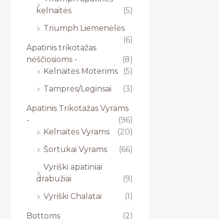
kelnaitės
(5)
Triumph Liemenėlės
(6)
Apatinis trikotažas
nėščiosioms -
(8)
Kelnaitės Moterims
(5)
Tamprės/Leginsai
(3)
Apatinis Trikotažas Vyrams
-
(96)
Kelnaitės Vyrams
(20)
Šortukai Vyrams
(66)
Vyriški apatiniai
drabužiai
(9)
Vyriški Chalatai
(1)
Bottoms
(2)