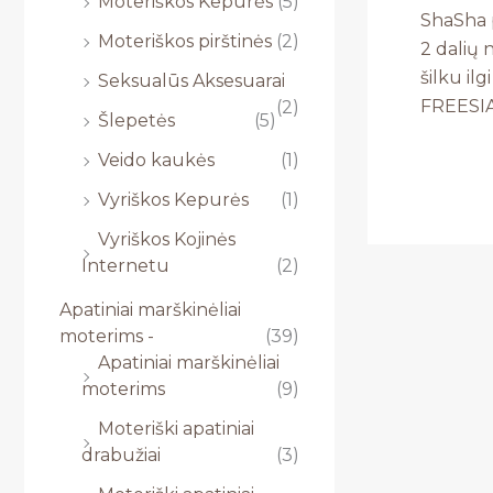
Moteriškos Kepurės
(5)
ShaSha 
Moteriškos pirštinės
(2)
2 dalių
šilku il
Seksualūs Aksesuarai
FREESI
(2)
Šlepetės
(5)
Veido kaukės
(1)
Vyriškos Kepurės
(1)
Vyriškos Kojinės
Internetu
(2)
Apatiniai marškinėliai
moterims -
(39)
Apatiniai marškinėliai
moterims
(9)
Moteriški apatiniai
drabužiai
(3)