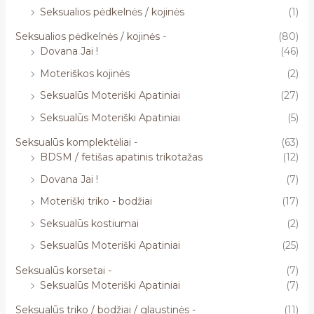
Seksualios pėdkelnės / kojinės
(1)
Seksualios pėdkelnės / kojinės -
(80)
Dovana Jai !
(46)
Moteriškos kojinės
(2)
Seksualūs Moteriški Apatiniai
(27)
Seksualūs Moteriški Apatiniai
(5)
Seksualūs komplektėliai -
(63)
BDSM / fetišas apatinis trikotažas
(12)
Dovana Jai !
(7)
Moteriški triko - bodžiai
(17)
Seksualūs kostiumai
(2)
Seksualūs Moteriški Apatiniai
(25)
Seksualūs korsetai -
(7)
Seksualūs Moteriški Apatiniai
(7)
Seksualūs triko / bodžiai / glaustinės -
(11)