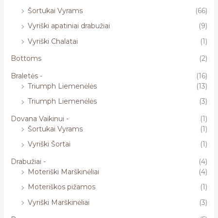
Šortukai Vyrams
(66)
Vyriški apatiniai drabužiai
(9)
Vyriški Chalatai
(1)
Bottoms
(2)
Braletės -
(16)
Triumph Liemenėlės
(13)
Triumph Liemenėlės
(3)
Dovana Vaikinui -
(1)
Šortukai Vyrams
(1)
Vyriški Šortai
(1)
Drabužiai -
(4)
Moteriški Marškinėliai
(4)
Moteriškos pižamos
(1)
Vyriški Marškinėliai
(3)