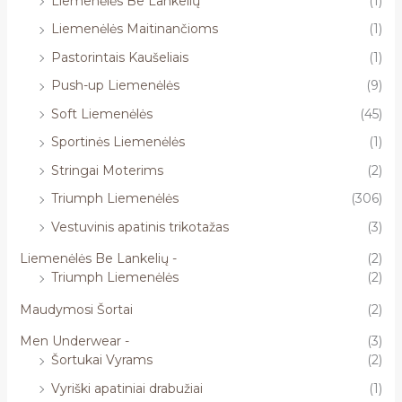
Liemenėlės Be Lankelių
(1)
Liemenėlės Maitinančioms
(1)
Pastorintais Kaušeliais
(1)
Push-up Liemenėlės
(9)
Soft Liemenėlės
(45)
Sportinės Liemenėlės
(1)
Stringai Moterims
(2)
Triumph Liemenėlės
(306)
Vestuvinis apatinis trikotažas
(3)
Liemenėlės Be Lankelių -
(2)
Triumph Liemenėlės
(2)
Maudymosi Šortai
(2)
Men Underwear -
(3)
Šortukai Vyrams
(2)
Vyriški apatiniai drabužiai
(1)