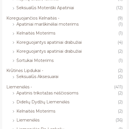
Seksualūs Moteriški Apatiniai
(12)
Koreguojančios Kelnaitės -
(9)
Apatiniai marškinėliai moterims
(1)
Kelnaitės Moterims
(1)
Koreguojantys apatiniai drabužiai
(4)
Koreguojantys apatiniai drabužiai
(2)
Šortukai Moterims
(1)
Krūtinės Lipdukai -
(2)
Seksualūs Aksesuarai
(2)
Liemenėlės -
(411)
Apatinis trikotažas nėščiosioms
(2)
Didelių Dydžių Liemenėlės
(2)
Kelnaitės Moterims
(2)
Liemenėlės
(36)