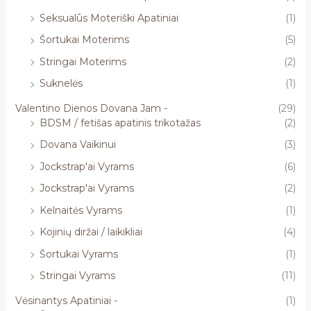
Seksualūs Moteriški Apatiniai
(1)
Šortukai Moterims
(5)
Stringai Moterims
(2)
Suknelės
(1)
Valentino Dienos Dovana Jam -
(29)
BDSM / fetišas apatinis trikotažas
(2)
Dovana Vaikinui
(3)
Jockstrap'ai Vyrams
(6)
Jockstrap'ai Vyrams
(2)
Kelnaitės Vyrams
(1)
Kojinių diržai / laikikliai
(4)
Šortukai Vyrams
(1)
Stringai Vyrams
(11)
Vėsinantys Apatiniai -
(1)