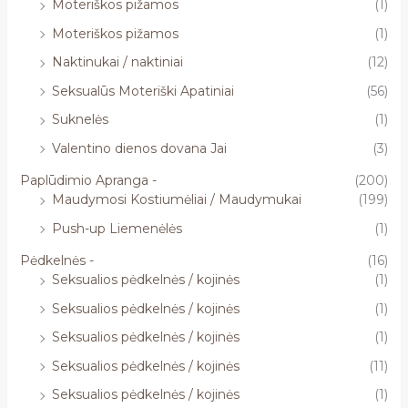
Moteriškos pižamos
(1)
Moteriškos pižamos
(1)
Naktinukai / naktiniai
(12)
Seksualūs Moteriški Apatiniai
(56)
Suknelės
(1)
Valentino dienos dovana Jai
(3)
Paplūdimio Apranga -
(200)
Maudymosi Kostiumėliai / Maudymukai
(199)
Push-up Liemenėlės
(1)
Pėdkelnės -
(16)
Seksualios pėdkelnės / kojinės
(1)
Seksualios pėdkelnės / kojinės
(1)
Seksualios pėdkelnės / kojinės
(1)
Seksualios pėdkelnės / kojinės
(11)
Seksualios pėdkelnės / kojinės
(1)