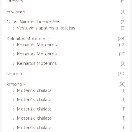
Dresses
(5)
Footwear
(3)
Gilios Iškirptės Liemenėlės -
(2)
Vestuvinis apatinis trikotažas
(2)
Kelnaitės Moterims -
(28)
Kelnaitės Moterims
(12)
Kelnaitės Moterims
(13)
Kelnaitės Moterims
(3)
kimono
(30)
kimono -
(36)
Moteriški chalatai
(1)
Moteriški chalatai
(1)
Moteriški chalatai
(1)
Moteriški chalatai
(1)
Moteriški chalatai
(1)