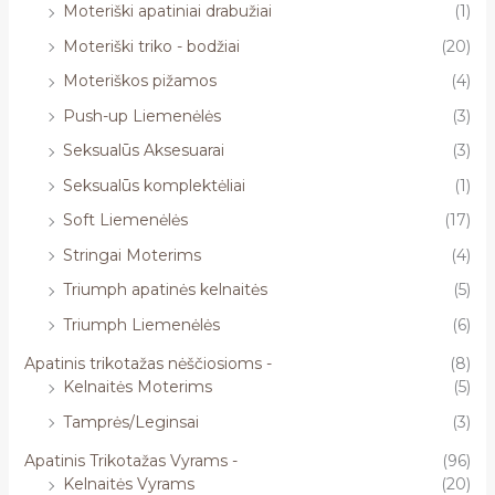
Moteriški apatiniai drabužiai
(1)
Moteriški triko - bodžiai
(20)
Moteriškos pižamos
(4)
Push-up Liemenėlės
(3)
Seksualūs Aksesuarai
(3)
Seksualūs komplektėliai
(1)
Soft Liemenėlės
(17)
Stringai Moterims
(4)
Triumph apatinės kelnaitės
(5)
Triumph Liemenėlės
(6)
Apatinis trikotažas nėščiosioms -
(8)
Kelnaitės Moterims
(5)
Tamprės/Leginsai
(3)
Apatinis Trikotažas Vyrams -
(96)
Kelnaitės Vyrams
(20)