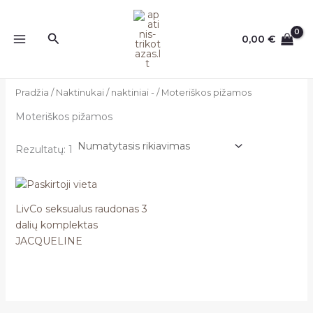
Pereiti
prie
Paieška
0,00
€
turinio
Pradžia
/
Naktinukai / naktiniai -
/ Moteriškos pižamos
Moteriškos pižamos
Rezultatų: 1
LivCo seksualus raudonas 3
dalių komplektas
JACQUELINE