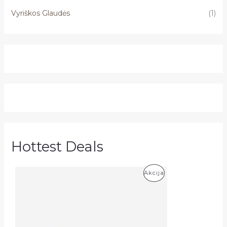
Vyriškos Glaudės
(1)
Hottest Deals
P
Akcija
R
O
D