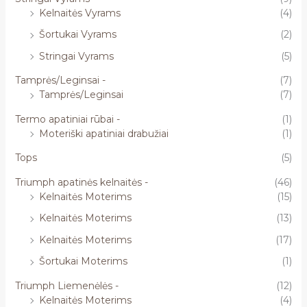
Kelnaitės Vyrams
(4)
Šortukai Vyrams
(2)
Stringai Vyrams
(5)
Tamprės/Leginsai -
(7)
Tamprės/Leginsai
(7)
Termo apatiniai rūbai -
(1)
Moteriški apatiniai drabužiai
(1)
Tops
(5)
Triumph apatinės kelnaitės -
(46)
Kelnaitės Moterims
(15)
Kelnaitės Moterims
(13)
Kelnaitės Moterims
(17)
Šortukai Moterims
(1)
Triumph Liemenėlės -
(12)
Kelnaitės Moterims
(4)