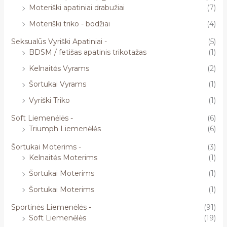
Moteriški apatiniai drabužiai
(7)
Moteriški triko - bodžiai
(4)
Seksualūs Vyriški Apatiniai -
(5)
BDSM / fetišas apatinis trikotažas
(1)
Kelnaitės Vyrams
(2)
Šortukai Vyrams
(1)
Vyriški Triko
(1)
Soft Liemenėlės -
(6)
Triumph Liemenėlės
(6)
Šortukai Moterims -
(3)
Kelnaitės Moterims
(1)
Šortukai Moterims
(1)
Šortukai Moterims
(1)
Sportinės Liemenėlės -
(91)
Soft Liemenėlės
(19)