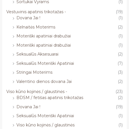
Šortukai Vyrams
(1)
Vestuvinis apatinis trikotažas -
(19)
Dovana Jai !
(1)
Kelnaitės Moterims
(2)
Moteriški apatiniai drabužiai
(1)
Moteriški apatiniai drabužiai
(1)
Seksualūs Aksesuarai
(2)
Seksualūs Moteriški Apatiniai
(7)
Stringai Moterims
(3)
Valentino dienos dovana Jai
(2)
Viso kūno kojinės / glaustinės -
(23)
BDSM / fetišas apatinis trikotažas
(2)
Dovana Jai !
(19)
Seksualūs Moteriški Apatiniai
(1)
Viso kūno kojinės / glaustinės
(1)