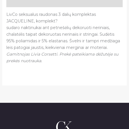
Atsiliepimai (0)
LivCo seksualus raudonas 3 dalių komplektas
JACQUELINE, komplekt?
sudaro naktinukai ant petnešėlių dekoruoti neriniais,
chalatėlis taipat dekoruotas nerinaiis ir stringai. Sudėtis
95% poliamidas ir 5% elastanas. Švelni ir tampri medžiaga
leis patogiai jaustis, kiekvienai merginai ar moteriai.
Gamitnojas Livia Corsetti. Prekė pateikiama dėžutėje su
prekės nuotrauka.