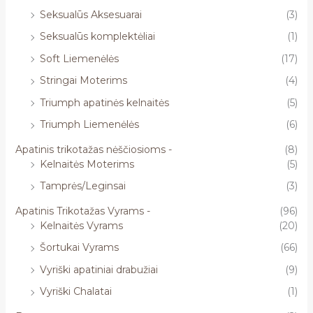
Seksualūs Aksesuarai
(3)
Seksualūs komplektėliai
(1)
Soft Liemenėlės
(17)
Stringai Moterims
(4)
Triumph apatinės kelnaitės
(5)
Triumph Liemenėlės
(6)
Apatinis trikotažas nėščiosioms -
(8)
Kelnaitės Moterims
(5)
Tamprės/Leginsai
(3)
Apatinis Trikotažas Vyrams -
(96)
Kelnaitės Vyrams
(20)
Šortukai Vyrams
(66)
Vyriški apatiniai drabužiai
(9)
Vyriški Chalatai
(1)