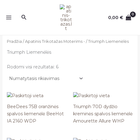
Pereiti
prie
Paieška
0,00
€
turinio
Pradžia
/
Apatinis Trikotažas Moterims -
/ Triumph Liemenėlės
Triumph Liemenėlės
Rodomi visi rezultatai: 6
BeeDees 75B oranžinės
Triumph 70D dydžio
spalvos liemenėlė BeeHot
kreminės spalvos liemenėlė
IA 2160 WDP
Amourette Allure WHP