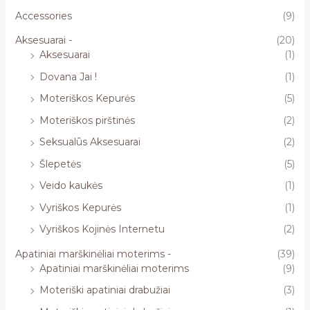
Accessories
(9)
Aksesuarai -
(20)
Aksesuarai
(1)
Dovana Jai !
(1)
Moteriškos Kepurės
(5)
Moteriškos pirštinės
(2)
Seksualūs Aksesuarai
(2)
Šlepetės
(5)
Veido kaukės
(1)
Vyriškos Kepurės
(1)
Vyriškos Kojinės Internetu
(2)
Apatiniai marškinėliai moterims -
(39)
Apatiniai marškinėliai moterims
(9)
Moteriški apatiniai drabužiai
(3)