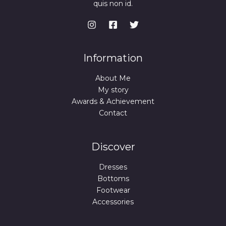
D
quis non id.
U
.
9
,
L
9
9
A
N
,
9
A
9
U
9
€
I
.
O
€
Information
D
.
L
About Me
A
A
My story
Awards & Achievement
I
Contact
D
A
Discover
Dresses
Bottoms
Footwear
Accessories