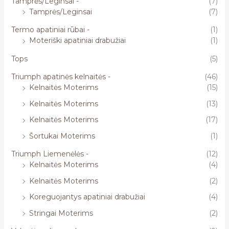
Tamprės/Leginsai -
(7)
Tamprės/Leginsai
(7)
Termo apatiniai rūbai -
(1)
Moteriški apatiniai drabužiai
(1)
Tops
(5)
Triumph apatinės kelnaitės -
(46)
Kelnaitės Moterims
(15)
Kelnaitės Moterims
(13)
Kelnaitės Moterims
(17)
Šortukai Moterims
(1)
Triumph Liemenėlės -
(12)
Kelnaitės Moterims
(4)
Kelnaitės Moterims
(2)
Koreguojantys apatiniai drabužiai
(4)
Stringai Moterims
(2)