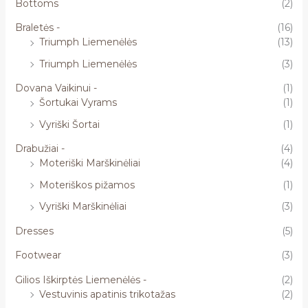
Bottoms
(2)
Braletės -
(16)
Triumph Liemenėlės
(13)
Triumph Liemenėlės
(3)
Dovana Vaikinui -
(1)
Šortukai Vyrams
(1)
Vyriški Šortai
(1)
Drabužiai -
(4)
Moteriški Marškinėliai
(4)
Moteriškos pižamos
(1)
Vyriški Marškinėliai
(3)
Dresses
(5)
Footwear
(3)
Gilios Iškirptės Liemenėlės -
(2)
Vestuvinis apatinis trikotažas
(2)