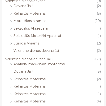
Valentino dienos dovana -
(9)
Dovana Jai !
(2)
Kelnaitės Moterims
(3)
Moteriškos pižamos
(20)
Seksualūs Aksesuarai
(1)
Seksualūs Moteriški Apatiniai
(1)
Stringai Vyrams
(2)
Valentino dienos dovana Jai
(2)
Valentino dienos dovana Jai -
(87)
Apatiniai marškinėliai moterims
(1)
Dovana Jai !
(8)
Kelnaitės Moterims
(2)
Kelnaitės Moterims
(1)
Kelnaitės Moterims
(1)
Kelnaitės Moterims
(4)