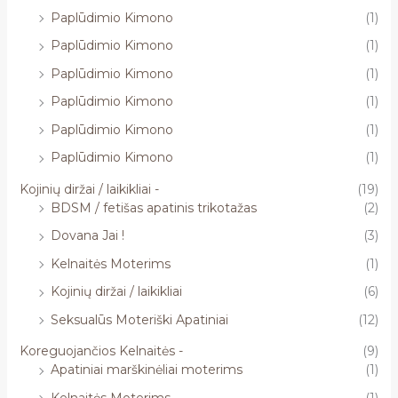
Paplūdimio Kimono
(1)
Paplūdimio Kimono
(1)
Paplūdimio Kimono
(1)
Paplūdimio Kimono
(1)
Paplūdimio Kimono
(1)
Paplūdimio Kimono
(1)
Kojinių diržai / laikikliai -
(19)
BDSM / fetišas apatinis trikotažas
(2)
Dovana Jai !
(3)
Kelnaitės Moterims
(1)
Kojinių diržai / laikikliai
(6)
Seksualūs Moteriški Apatiniai
(12)
Koreguojančios Kelnaitės -
(9)
Apatiniai marškinėliai moterims
(1)
Kelnaitės Moterims
(1)