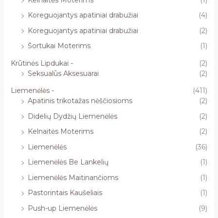
Koreguojantys apatiniai drabužiai
(4)
Koreguojantys apatiniai drabužiai
(2)
Šortukai Moterims
(1)
Krūtinės Lipdukai -
(2)
Seksualūs Aksesuarai
(2)
Liemenėlės -
(411)
Apatinis trikotažas nėščiosioms
(2)
Didelių Dydžių Liemenėlės
(2)
Kelnaitės Moterims
(2)
Liemenėlės
(36)
Liemenėlės Be Lankelių
(1)
Liemenėlės Maitinančioms
(1)
Pastorintais Kaušeliais
(1)
Push-up Liemenėlės
(9)