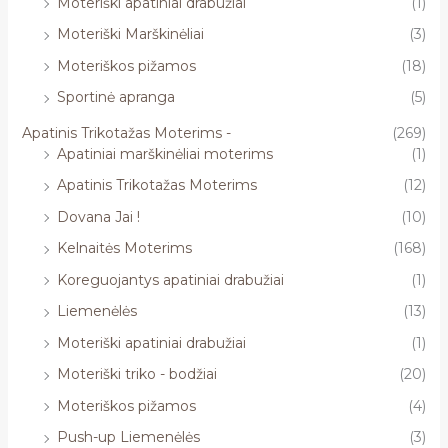
Moteriški apatiniai drabužiai
(1)
Moteriški Marškinėliai
(3)
Moteriškos pižamos
(18)
Sportinė apranga
(5)
Apatinis Trikotažas Moterims -
(269)
Apatiniai marškinėliai moterims
(1)
Apatinis Trikotažas Moterims
(12)
Dovana Jai !
(10)
Kelnaitės Moterims
(168)
Koreguojantys apatiniai drabužiai
(1)
Liemenėlės
(13)
Moteriški apatiniai drabužiai
(1)
Moteriški triko - bodžiai
(20)
Moteriškos pižamos
(4)
Push-up Liemenėlės
(3)