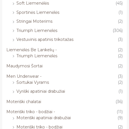
Soft Liemenėlės
(45)
Sportinės Liemenėlės
(1)
Stringai Moterims
(2)
Triumph Liemenėlės
(306)
Vestuvinis apatinis trikotažas
(3)
Liemenėlės Be Lankelių -
(2)
Triumph Liemenėlės
(2)
Maudymosi Šortai
(2)
Men Underwear -
(3)
Šortukai Vyrams
(2)
Vyriški apatiniai drabužiai
(1)
Moteriški chalatai
(36)
Moteriški triko - bodžiai -
(11)
Moteriški apatiniai drabužiai
(9)
Moteriški triko - bodžiai
(2)