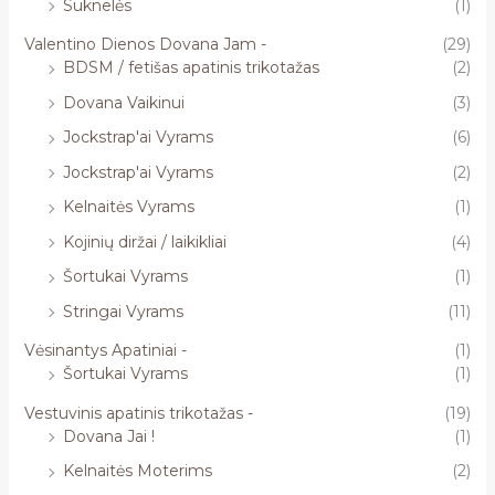
Suknelės
(1)
Valentino Dienos Dovana Jam -
(29)
BDSM / fetišas apatinis trikotažas
(2)
Dovana Vaikinui
(3)
Jockstrap'ai Vyrams
(6)
Jockstrap'ai Vyrams
(2)
Kelnaitės Vyrams
(1)
Kojinių diržai / laikikliai
(4)
Šortukai Vyrams
(1)
Stringai Vyrams
(11)
Vėsinantys Apatiniai -
(1)
Šortukai Vyrams
(1)
Vestuvinis apatinis trikotažas -
(19)
Dovana Jai !
(1)
Kelnaitės Moterims
(2)