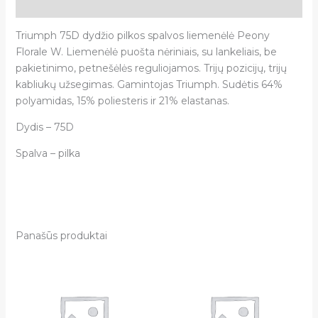
Atsiliepimai (0)
Triumph 75D dydžio pilkos spalvos liemenėlė Peony
Florale W. Liemenėlė puošta nėriniais, su lankeliais, be
pakietinimo, petnešėlės reguliojamos. Trijų pozicijų, trijų
kabliukų užsegimas. Gamintojas Triumph. Sudėtis 64%
polyamidas, 15% poliesteris ir 21% elastanas.
Dydis – 75D
Spalva – pilka
Panašūs produktai