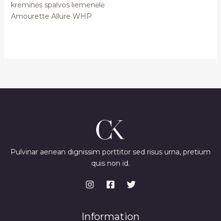
kreminės spalvos liemenėlė
Amourette Allure WHP
Pulvinar aenean dignissim porttitor sed risus urna, pretium
quis non id.
Information