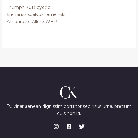
Triumph 70D dydžio
kreminės spalvos liemenėlė
Amourette Allure WHP
Pulvinar aenean dignissim porttitor sed risus urna, pretium
quis non id.