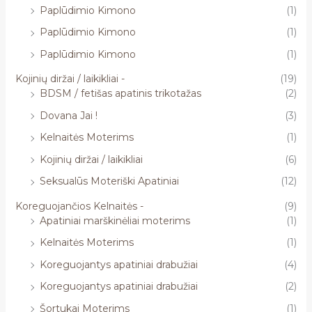
Paplūdimio Kimono
(1)
Paplūdimio Kimono
(1)
Paplūdimio Kimono
(1)
Kojinių diržai / laikikliai -
(19)
BDSM / fetišas apatinis trikotažas
(2)
Dovana Jai !
(3)
Kelnaitės Moterims
(1)
Kojinių diržai / laikikliai
(6)
Seksualūs Moteriški Apatiniai
(12)
Koreguojančios Kelnaitės -
(9)
Apatiniai marškinėliai moterims
(1)
Kelnaitės Moterims
(1)
Koreguojantys apatiniai drabužiai
(4)
Koreguojantys apatiniai drabužiai
(2)
Šortukai Moterims
(1)