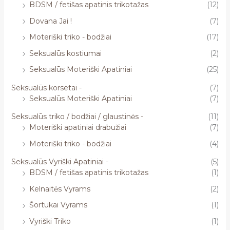
BDSM / fetišas apatinis trikotažas
(12)
Dovana Jai !
(7)
Moteriški triko - bodžiai
(17)
Seksualūs kostiumai
(2)
Seksualūs Moteriški Apatiniai
(25)
Seksualūs korsetai -
(7)
Seksualūs Moteriški Apatiniai
(7)
Seksualūs triko / bodžiai / glaustinės -
(11)
Moteriški apatiniai drabužiai
(7)
Moteriški triko - bodžiai
(4)
Seksualūs Vyriški Apatiniai -
(5)
BDSM / fetišas apatinis trikotažas
(1)
Kelnaitės Vyrams
(2)
Šortukai Vyrams
(1)
Vyriški Triko
(1)