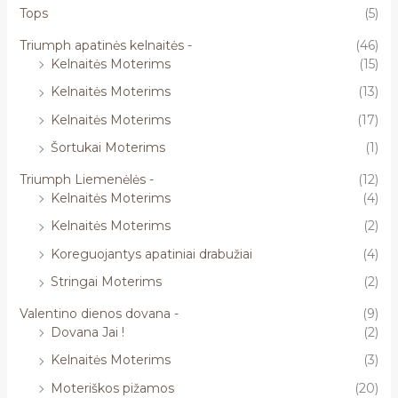
Tops
(5)
Triumph apatinės kelnaitės -
(46)
Kelnaitės Moterims
(15)
Kelnaitės Moterims
(13)
Kelnaitės Moterims
(17)
Šortukai Moterims
(1)
Triumph Liemenėlės -
(12)
Kelnaitės Moterims
(4)
Kelnaitės Moterims
(2)
Koreguojantys apatiniai drabužiai
(4)
Stringai Moterims
(2)
Valentino dienos dovana -
(9)
Dovana Jai !
(2)
Kelnaitės Moterims
(3)
Moteriškos pižamos
(20)