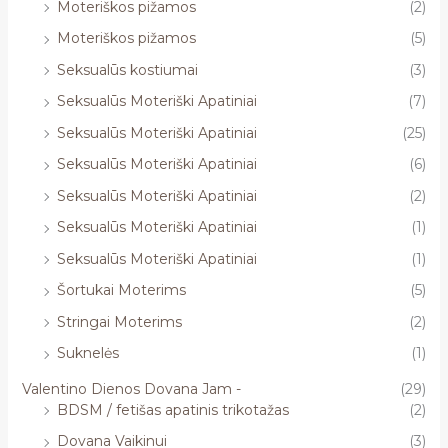
Moteriškos pižamos
(2)
Moteriškos pižamos
(5)
Seksualūs kostiumai
(3)
Seksualūs Moteriški Apatiniai
(7)
Seksualūs Moteriški Apatiniai
(25)
Seksualūs Moteriški Apatiniai
(6)
Seksualūs Moteriški Apatiniai
(2)
Seksualūs Moteriški Apatiniai
(1)
Seksualūs Moteriški Apatiniai
(1)
Šortukai Moterims
(5)
Stringai Moterims
(2)
Suknelės
(1)
Valentino Dienos Dovana Jam -
(29)
BDSM / fetišas apatinis trikotažas
(2)
Dovana Vaikinui
(3)