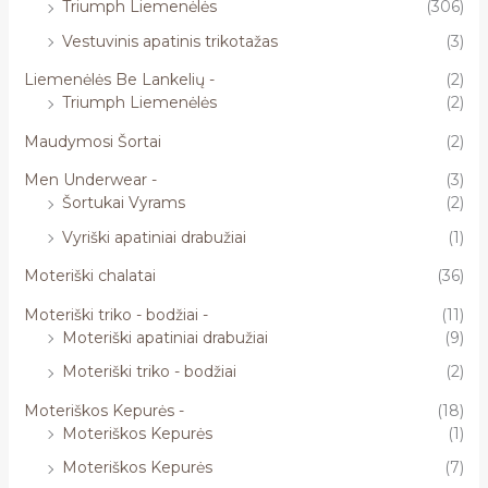
Triumph Liemenėlės
(306)
Vestuvinis apatinis trikotažas
(3)
Liemenėlės Be Lankelių -
(2)
Triumph Liemenėlės
(2)
Maudymosi Šortai
(2)
Men Underwear -
(3)
Šortukai Vyrams
(2)
Vyriški apatiniai drabužiai
(1)
Moteriški chalatai
(36)
Moteriški triko - bodžiai -
(11)
Moteriški apatiniai drabužiai
(9)
Moteriški triko - bodžiai
(2)
Moteriškos Kepurės -
(18)
Moteriškos Kepurės
(1)
Moteriškos Kepurės
(7)