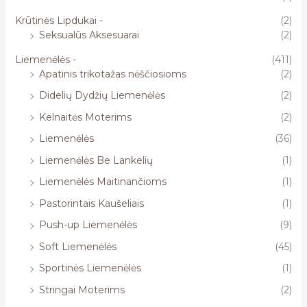
Krūtinės Lipdukai -
(2)
Seksualūs Aksesuarai
(2)
Liemenėlės -
(411)
Apatinis trikotažas nėščiosioms
(2)
Didelių Dydžių Liemenėlės
(2)
Kelnaitės Moterims
(2)
Liemenėlės
(36)
Liemenėlės Be Lankelių
(1)
Liemenėlės Maitinančioms
(1)
Pastorintais Kaušeliais
(1)
Push-up Liemenėlės
(9)
Soft Liemenėlės
(45)
Sportinės Liemenėlės
(1)
Stringai Moterims
(2)