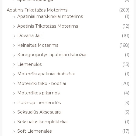
Apatinis Trikotažas Moterims -
(269)
Apatiniai marškinėliai moterims
(1)
Apatinis Trikotažas Moterims
(12)
Dovana Jai !
(10)
Kelnaitės Moterims
(168)
Koreguojantys apatiniai drabužiai
(1)
Liemenėlės
(13)
Moteriški apatiniai drabužiai
(1)
Moteriški triko - bodžiai
(20)
Moteriškos pižamos
(4)
Push-up Liemenėlės
(3)
Seksualūs Aksesuarai
(3)
Seksualūs komplektėliai
(1)
Soft Liemenėlės
(17)