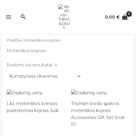
Pereiti
prie
Paieška
0,00
€
turinio
Pradžia
/ Moteriškos kojinės -
Moteriškos kojinės -
Rodomi visi rezultatai: 4
L&L moteriškos šviesios
Triumph bordo spalvos
poliesterinės kojinės Judi
moteriškos kojinės
Accessories Gift Set Sock
01