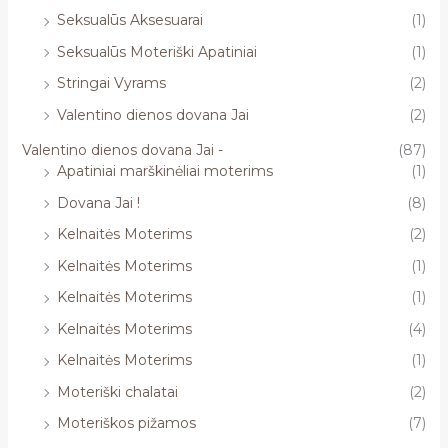
Seksualūs Aksesuarai
(1)
Seksualūs Moteriški Apatiniai
(1)
Stringai Vyrams
(2)
Valentino dienos dovana Jai
(2)
Valentino dienos dovana Jai -
(87)
Apatiniai marškinėliai moterims
(1)
Dovana Jai !
(8)
Kelnaitės Moterims
(2)
Kelnaitės Moterims
(1)
Kelnaitės Moterims
(1)
Kelnaitės Moterims
(4)
Kelnaitės Moterims
(1)
Moteriški chalatai
(2)
Moteriškos pižamos
(7)