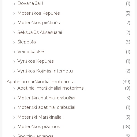
Dovana Jai !
(1)
Moteriškos Kepurės
(5)
Moteriškos pirštinės
(2)
Seksualūs Aksesuarai
(2)
Šlepetės
(5)
Veido kaukės
(1)
Vyriškos Kepurės
(1)
Vyriškos Kojinės Internetu
(2)
Apatiniai marškinėliai moterims -
(39)
Apatiniai marškinėliai moterims
(9)
Moteriški apatiniai drabužiai
(3)
Moteriški apatiniai drabužiai
(1)
Moteriški Marškinėliai
(3)
Moteriškos pižamos
(18)
Sportinė apranga
(5)