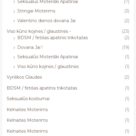
Seksualūs Moteriški Apatiniai
(7)
Stringai Moterims
(3)
Valentino dienos dovana Jai
(2)
Viso kūno kojinės / glaustinės -
(23)
BDSM / fetišas apatinis trikotažas
(2)
Dovana Jai !
(19)
Seksualūs Moteriški Apatiniai
(1)
Viso kūno kojinės / glaustinės
(1)
Vyriškos Glaudės
(2)
BDSM / fetišas apatinis trikotažas
(1)
Seksualūs kostiumai
(1)
Kelnaitės Moterims
(1)
Kelnaitės Moterims
(1)
Kelnaitės Moterims
(1)