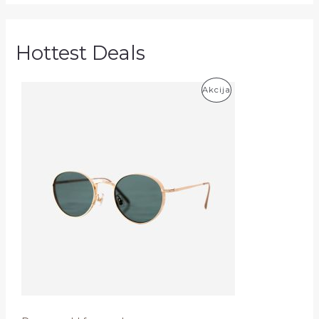
Hottest Deals
P
Akcija
R
O
D
U
K
T
A
S
S