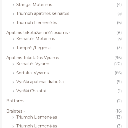
Stringai Moterims
(4)
Triumph apatinės kelnaitės
(5)
Triumph Liemenėlės
(6)
Apatinis trikotažas nėščiosioms -
(8)
Kelnaitės Moterims
(5)
Tamprės/Leginsai
(3)
Apatinis Trikotažas Vyrams -
(96)
Kelnaitės Vyrams
(20)
Šortukai Vyrams
(66)
Vyriški apatiniai drabužiai
(9)
Vyriški Chalatai
(1)
Bottoms
(2)
Braletės -
(16)
Triumph Liemenėlės
(13)
Triumph Liemenėlės
(3)