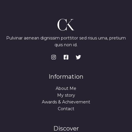
p
r
r
i
A
i
c
c
e
I
e
i
w
s
D
a
:
s
7
Pulvinar aenean dignissim porttitor sed risus urna, pretium
A
:
4
quis non id.
9
,
9
9
,
9
9
9
€
.
€
Information
.
About Me
My story
Awards & Achievement
Contact
Discover