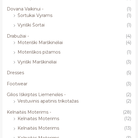
Dovana Vaikinui -
(1)
Šortukai Vyrams
(1)
Vyriški Šortai
(1)
Drabužiai -
(4)
Moteriški Marškinėliai
(4)
Moteriškos pižamos
(1)
Vyriški Marškinėliai
(3)
Dresses
(5)
Footwear
(3)
Gilios Iškirptės Liemenėlės -
(2)
Vestuvinis apatinis trikotažas
(2)
Kelnaitės Moterims -
(28)
Kelnaitės Moterims
(12)
Kelnaitės Moterims
(13)
Kelnaitės Moterims
(3)