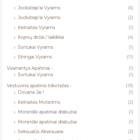
Jockstrap'ai Vyrams
(6)
Jockstrap'ai Vyrams
(2)
Kelnaitės Vyrams
(1)
Kojinių diržai / laikikliai
(4)
Šortukai Vyrams
(1)
Stringai Vyrams
(11)
Vėsinantys Apatiniai -
(1)
Šortukai Vyrams
(1)
Vestuvinis apatinis trikotažas -
(19)
Dovana Jai !
(1)
Kelnaitės Moterims
(2)
Moteriški apatiniai drabužiai
(1)
Moteriški apatiniai drabužiai
(1)
Seksualūs Aksesuarai
(2)