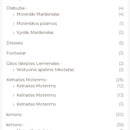
Drabužiai -
(4)
Moteriški Marškinėliai
(4)
Moteriškos pižamos
(1)
Vyriški Marškinėliai
(3)
Dresses
(5)
Footwear
(3)
Gilios Iškirptės Liemenėlės -
(2)
Vestuvinis apatinis trikotažas
(2)
Kelnaitės Moterims -
(28)
Kelnaitės Moterims
(12)
Kelnaitės Moterims
(13)
Kelnaitės Moterims
(3)
kimono
(30)
kimono -
(36)