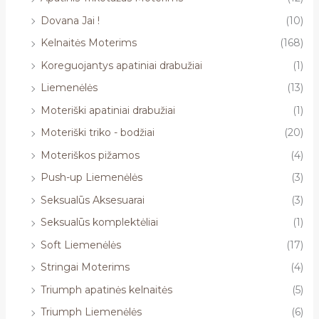
Dovana Jai !
(10)
Kelnaitės Moterims
(168)
Koreguojantys apatiniai drabužiai
(1)
Liemenėlės
(13)
Moteriški apatiniai drabužiai
(1)
Moteriški triko - bodžiai
(20)
Moteriškos pižamos
(4)
Push-up Liemenėlės
(3)
Seksualūs Aksesuarai
(3)
Seksualūs komplektėliai
(1)
Soft Liemenėlės
(17)
Stringai Moterims
(4)
Triumph apatinės kelnaitės
(5)
Triumph Liemenėlės
(6)