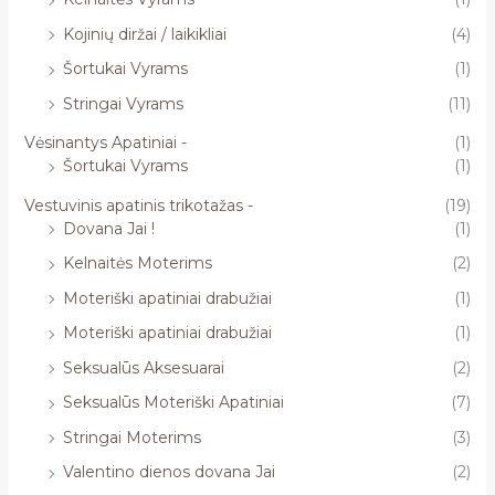
Kojinių diržai / laikikliai
(4)
Šortukai Vyrams
(1)
Stringai Vyrams
(11)
Vėsinantys Apatiniai -
(1)
Šortukai Vyrams
(1)
Vestuvinis apatinis trikotažas -
(19)
Dovana Jai !
(1)
Kelnaitės Moterims
(2)
Moteriški apatiniai drabužiai
(1)
Moteriški apatiniai drabužiai
(1)
Seksualūs Aksesuarai
(2)
Seksualūs Moteriški Apatiniai
(7)
Stringai Moterims
(3)
Valentino dienos dovana Jai
(2)