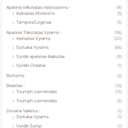
Apatinis trikotažas nėščiosioms -
(8)
Kelnaitės Moterims
(5)
Tamprės/Leginsai
(3)
Apatinis Trikotažas Vyrams -
(96)
Kelnaitės Vyrams
(20)
Šortukai Vyrams
(66)
Vyriški apatiniai drabužiai
(9)
Vyriški Chalatai
(1)
Bottoms
(2)
Braletės -
(16)
Triumph Liemenėlės
(13)
Triumph Liemenėlės
(3)
Dovana Vaikinui -
(1)
Šortukai Vyrams
(1)
Vyriški Šortai
(1)