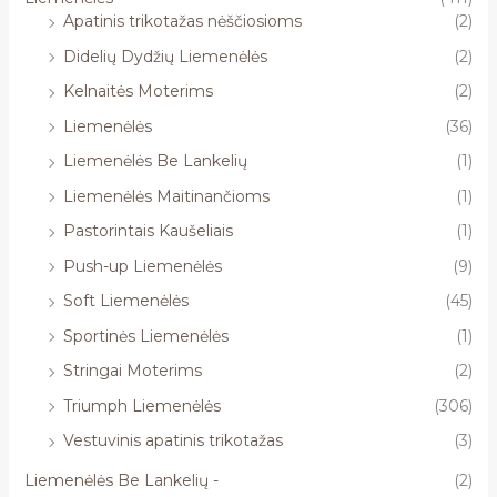
Apatinis trikotažas nėščiosioms
(2)
Didelių Dydžių Liemenėlės
(2)
Kelnaitės Moterims
(2)
Liemenėlės
(36)
Liemenėlės Be Lankelių
(1)
Liemenėlės Maitinančioms
(1)
Pastorintais Kaušeliais
(1)
Push-up Liemenėlės
(9)
Soft Liemenėlės
(45)
Sportinės Liemenėlės
(1)
Stringai Moterims
(2)
Triumph Liemenėlės
(306)
Vestuvinis apatinis trikotažas
(3)
Liemenėlės Be Lankelių -
(2)