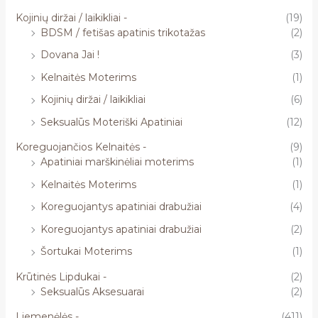
Kojinių diržai / laikikliai -
(19)
BDSM / fetišas apatinis trikotažas
(2)
Dovana Jai !
(3)
Kelnaitės Moterims
(1)
Kojinių diržai / laikikliai
(6)
Seksualūs Moteriški Apatiniai
(12)
Koreguojančios Kelnaitės -
(9)
Apatiniai marškinėliai moterims
(1)
Kelnaitės Moterims
(1)
Koreguojantys apatiniai drabužiai
(4)
Koreguojantys apatiniai drabužiai
(2)
Šortukai Moterims
(1)
Krūtinės Lipdukai -
(2)
Seksualūs Aksesuarai
(2)
Liemenėlės -
(411)