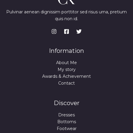
w
s
D
a
:
s
7
Pulvinar aenean dignissim porttitor sed risus urna, pretium
A
:
4
quis non id.
9
,
9
9
,
9
9
9
€
.
€
Information
.
About Me
My story
Awards & Achievement
Contact
Discover
Dresses
Bottoms
Footwear