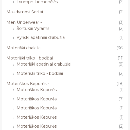
Triumph Liemenėlės
(2)
Maudymosi Šortai
(2)
Men Underwear -
(3)
Šortukai Vyrams
(2)
Vyriški apatiniai drabužiai
(1)
Moteriški chalatai
(36)
Moteriški triko - bodžiai -
(11)
Moteriški apatiniai drabužiai
(9)
Moteriški triko - bodžiai
(2)
Moteriškos Kepurės -
(18)
Moteriškos Kepurės
(1)
Moteriškos Kepurės
(7)
Moteriškos Kepurės
(1)
Moteriškos Kepurės
(1)
Moteriškos Kepurės
(2)