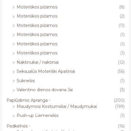
Moteriškos pižamos
(8)
Moteriškos pižamos
(2)
Moteriškos pižamos
(11)
Moteriškos pižamos
(1)
Moteriškos pižamos
(1)
Moteriškos pižamos
(1)
Naktinukai / naktiniai
(12)
Seksualūs Moteriški Apatiniai
(56)
Suknelės
(1)
Valentino dienos dovana Jai
(3)
Paplūdimio Apranga -
(200)
Maudymosi Kostiumėliai / Maudymukai
(199)
Push-up Liemenėlės
(1)
Pėdkelnės -
(16)