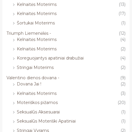
Kelnaitės Moterims
(13)
Kelnaitės Moterims
(17)
Šortukai Moterims
(1)
Triumph Liemenėlės -
(12)
Kelnaitės Moterims
(4)
Kelnaitės Moterims
(2)
Koreguojantys apatiniai drabužiai
(4)
Stringai Moterims
(2)
Valentino dienos dovana -
(9)
Dovana Jai !
(2)
Kelnaitės Moterims
(3)
Moteriškos pižamos
(20)
Seksualūs Aksesuarai
(1)
Seksualūs Moteriški Apatiniai
(1)
Stringai Vyrams
(2)