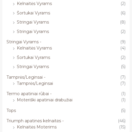
Kelnaitės Vyrams
(2)
Šortukai Vyrams
(6)
Stringai Vyrams
(8)
Stringai Vyrams
(2)
Stringai Vyrams -
(9)
Kelnaitės Vyrams
(4)
Šortukai Vyrams
(2)
Stringai Vyrams
(5)
Tamprės/Leginsai -
(7)
Tamprės/Leginsai
(7)
Termo apatiniai rūbai -
(1)
Moteriški apatiniai drabužiai
(1)
Tops
(5)
Triumph apatinės kelnaitės -
(46)
Kelnaitės Moterims
(15)