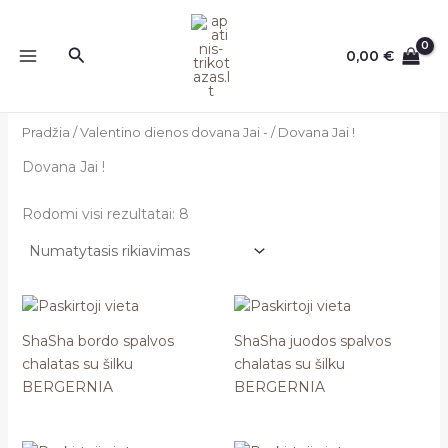
Pereiti
prie
Paieška
0,00
€
turinio
Pradžia
/
Valentino dienos dovana Jai -
/ Dovana Jai !
Dovana Jai !
Rodomi visi rezultatai: 8
ShaSha bordo spalvos
ShaSha juodos spalvos
chalatas su šilku
chalatas su šilku
BERGERNIA
BERGERNIA