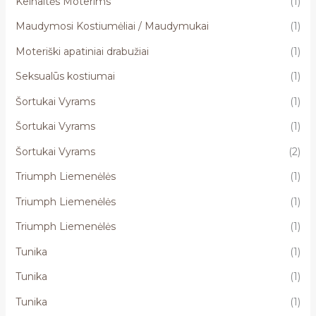
Kelnaitės Moterims
(1)
Maudymosi Kostiumėliai / Maudymukai
(1)
Moteriški apatiniai drabužiai
(1)
Seksualūs kostiumai
(1)
Šortukai Vyrams
(1)
Šortukai Vyrams
(1)
Šortukai Vyrams
(2)
Triumph Liemenėlės
(1)
Triumph Liemenėlės
(1)
Triumph Liemenėlės
(1)
Tunika
(1)
Tunika
(1)
Tunika
(1)