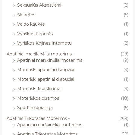
Seksualūs Aksesuarai
(2)
Šlepetės
(5)
Veido kaukės
(1)
Vyriškos Kepurės
(1)
Vyriškos Kojinės Internetu
(2)
Apatiniai marškinėliai moterims -
(39)
Apatiniai marškinėliai moterims
(9)
Moteriški apatiniai drabužiai
(3)
Moteriški apatiniai drabužiai
(1)
Moteriški Marškinėliai
(3)
Moteriškos pižamos
(18)
Sportinė apranga
(5)
Apatinis Trikotažas Moterims -
(269)
Apatiniai marškinėliai moterims
(1)
Apatinis Trikotažas Moterims
(12)