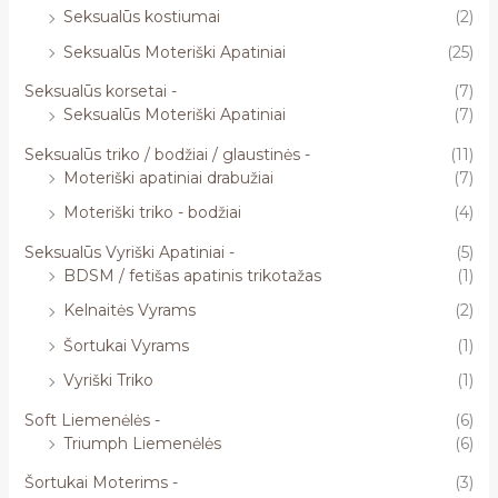
Seksualūs kostiumai
(2)
Seksualūs Moteriški Apatiniai
(25)
Seksualūs korsetai -
(7)
Seksualūs Moteriški Apatiniai
(7)
Seksualūs triko / bodžiai / glaustinės -
(11)
Moteriški apatiniai drabužiai
(7)
Moteriški triko - bodžiai
(4)
Seksualūs Vyriški Apatiniai -
(5)
BDSM / fetišas apatinis trikotažas
(1)
Kelnaitės Vyrams
(2)
Šortukai Vyrams
(1)
Vyriški Triko
(1)
Soft Liemenėlės -
(6)
Triumph Liemenėlės
(6)
Šortukai Moterims -
(3)