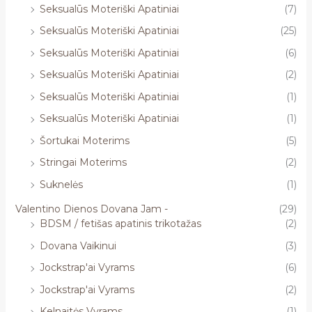
Seksualūs Moteriški Apatiniai
(7)
Seksualūs Moteriški Apatiniai
(25)
Seksualūs Moteriški Apatiniai
(6)
Seksualūs Moteriški Apatiniai
(2)
Seksualūs Moteriški Apatiniai
(1)
Seksualūs Moteriški Apatiniai
(1)
Šortukai Moterims
(5)
Stringai Moterims
(2)
Suknelės
(1)
Valentino Dienos Dovana Jam -
(29)
BDSM / fetišas apatinis trikotažas
(2)
Dovana Vaikinui
(3)
Jockstrap'ai Vyrams
(6)
Jockstrap'ai Vyrams
(2)
Kelnaitės Vyrams
(1)