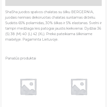
Atsiliepimai (0)
ShaSha juodos spalvos chalatas su šilku BERGERNIA,
juodais nėriniais dekoruotas chalatas surišamas dirželiu.
Sudėtis 65% poliamidas, 30% šilkas ir 5% elastanas. Švelni ir
tampri medžiaga leis patogiai jaustis kiekvienai. Dydžiai 36
(S) 38 (M) 40 (L) 42 (XL). Prekė pateikiama šilkiniame
maišelyje. Pagaminta Lietuvoje.
Panašūs produktai