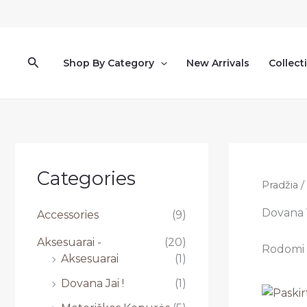
Pereiti
prie
turinio
Paieška
Shop By Category
New Arrivals
Collect
Categories
Pradžia
/
Dovana V
Accessories
(9)
Aksesuarai -
(20)
Rodomi v
Aksesuarai
(1)
Dovana Jai !
(1)