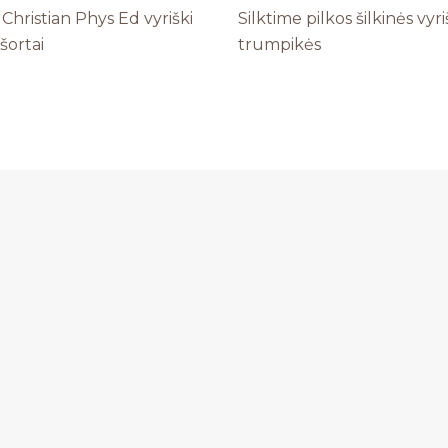
hristian Phys Ed vyriški
Silktime pilkos šilkinės vyr
šortai
trumpikės