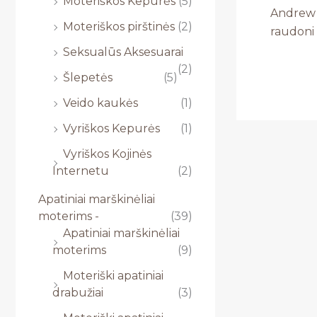
Moteriškos Kepurės
(5)
Andrew C
Moteriškos pirštinės
(2)
raudoni 
Seksualūs Aksesuarai
(2)
Šlepetės
(5)
Veido kaukės
(1)
Vyriškos Kepurės
(1)
Vyriškos Kojinės
Internetu
(2)
Apatiniai marškinėliai
moterims -
(39)
Apatiniai marškinėliai
moterims
(9)
Moteriški apatiniai
drabužiai
(3)