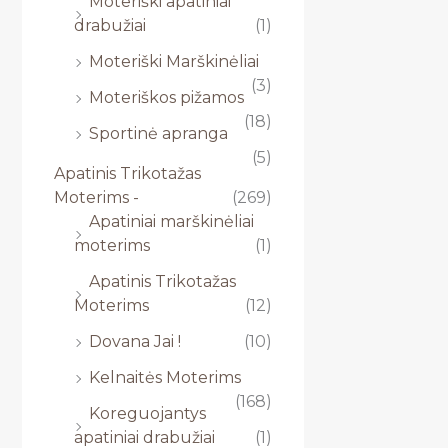
Moteriški apatiniai
drabužiai
(1)
Moteriški Marškinėliai
(3)
Moteriškos pižamos
(18)
Sportinė apranga
(5)
Apatinis Trikotažas
Moterims -
(269)
Apatiniai marškinėliai
moterims
(1)
Apatinis Trikotažas
Moterims
(12)
Dovana Jai !
(10)
Kelnaitės Moterims
(168)
Koreguojantys
apatiniai drabužiai
(1)