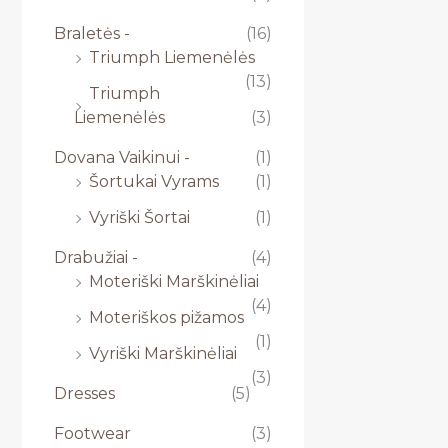
Braletės -
(16)
Triumph Liemenėlės
(13)
Triumph
Liemenėlės
(3)
Dovana Vaikinui -
(1)
Šortukai Vyrams
(1)
Vyriški Šortai
(1)
Drabužiai -
(4)
Moteriški Marškinėliai
(4)
Moteriškos pižamos
(1)
Vyriški Marškinėliai
(3)
Dresses
(5)
Footwear
(3)