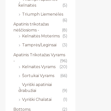
kelnaitės
(5)
Triumph Liemenėlės
(6)
Apatinis trikotažas
nėščiosioms -
(8)
Kelnaitės Moterims
(5)
Tamprės/Leginsai
(3)
Apatinis Trikotažas Vyrams
-
(96)
Kelnaitės Vyrams
(20)
Šortukai Vyrams
(66)
Vyriški apatiniai
drabužiai
(9)
Vyriški Chalatai
(1)
Bottoms
(2)