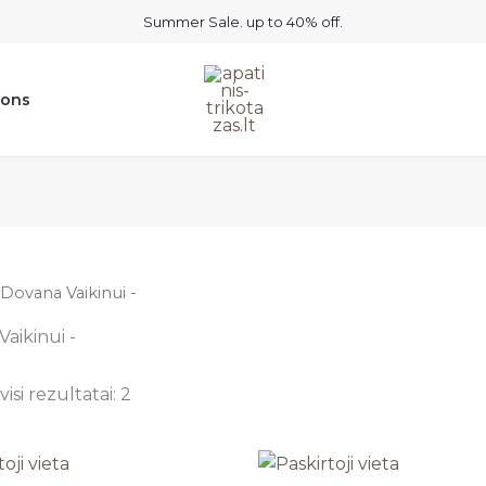
Summer Sale. up to 40% off.
ions
 Dovana Vaikinui -
aikinui -
isi rezultatai: 2