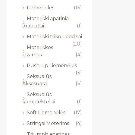
Liemenėlės
(13)
Moteriški apatiniai
drabužiai
(1)
Moteriški triko - bodžiai
(20)
Moteriškos
pižamos
(4)
Push-up Liemenėlės
(3)
Seksualūs
Aksesuarai
(3)
Seksualūs
komplektėliai
(1)
Soft Liemenėlės
(17)
Stringai Moterims
(4)
Triumph apatinės