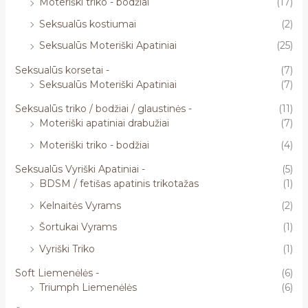
Moteriški triko - bodžiai
(17)
Seksualūs kostiumai
(2)
Seksualūs Moteriški Apatiniai
(25)
Seksualūs korsetai -
(7)
Seksualūs Moteriški Apatiniai
(7)
Seksualūs triko / bodžiai / glaustinės -
(11)
Moteriški apatiniai drabužiai
(7)
Moteriški triko - bodžiai
(4)
Seksualūs Vyriški Apatiniai -
(5)
BDSM / fetišas apatinis trikotažas
(1)
Kelnaitės Vyrams
(2)
Šortukai Vyrams
(1)
Vyriški Triko
(1)
Soft Liemenėlės -
(6)
Triumph Liemenėlės
(6)