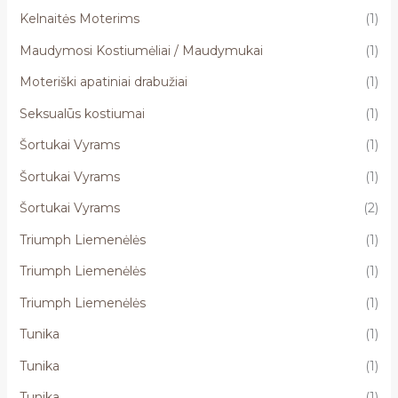
Kelnaitės Moterims
(1)
Maudymosi Kostiumėliai / Maudymukai
(1)
Moteriški apatiniai drabužiai
(1)
Seksualūs kostiumai
(1)
Šortukai Vyrams
(1)
Šortukai Vyrams
(1)
Šortukai Vyrams
(2)
Triumph Liemenėlės
(1)
Triumph Liemenėlės
(1)
Triumph Liemenėlės
(1)
Tunika
(1)
Tunika
(1)
Tunika
(1)