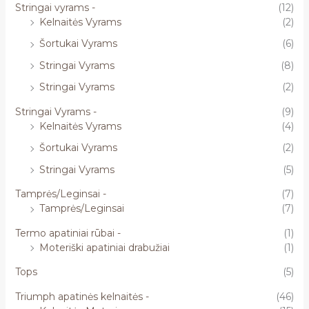
Stringai vyrams -
(12)
Kelnaitės Vyrams
(2)
Šortukai Vyrams
(6)
Stringai Vyrams
(8)
Stringai Vyrams
(2)
Stringai Vyrams -
(9)
Kelnaitės Vyrams
(4)
Šortukai Vyrams
(2)
Stringai Vyrams
(5)
Tamprės/Leginsai -
(7)
Tamprės/Leginsai
(7)
Termo apatiniai rūbai -
(1)
Moteriški apatiniai drabužiai
(1)
Tops
(5)
Triumph apatinės kelnaitės -
(46)