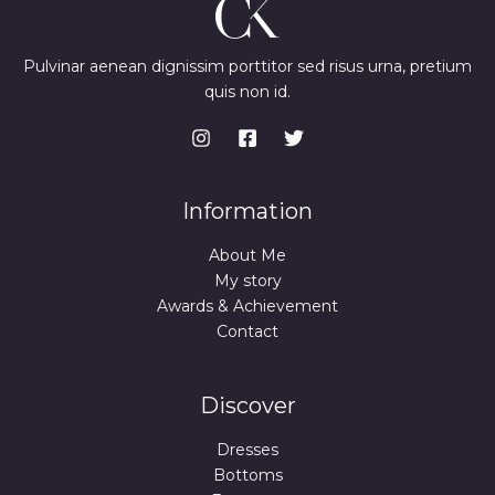
e
i
w
s
D
a
:
s
7
Pulvinar aenean dignissim porttitor sed risus urna, pretium
A
:
4
quis non id.
9
,
9
9
,
9
9
9
€
.
€
Information
.
About Me
My story
Awards & Achievement
Contact
Discover
Dresses
Bottoms