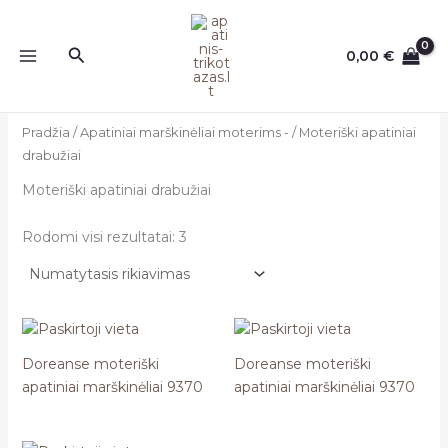
Pereiti
prie
Paieška
0,00
€
turinio
Pradžia
/
Apatiniai marškinėliai moterims -
/ Moteriški apatiniai
drabužiai
Moteriški apatiniai drabužiai
Rodomi visi rezultatai: 3
Doreanse moteriški
Doreanse moteriški
apatiniai marškinėliai 9370
apatiniai marškinėliai 9370