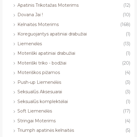
Apatinis Trikotažas Moterims
(12)
Dovana Jai !
(10)
Kelnaitės Moterims
(168)
Koreguojantys apatiniai drabužiai
(1)
Liemenėlės
(13)
Moteriški apatiniai drabužiai
(1)
Moteriški triko - bodžiai
(20)
Moteriškos pižamos
(4)
Push-up Liemenėlės
(3)
Seksualūs Aksesuarai
(3)
Seksualūs komplektėliai
(1)
Soft Liemenėlės
(17)
Stringai Moterims
(4)
Triumph apatinės kelnaitės
(5)