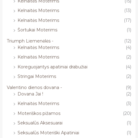
Kelnaitės Moterims
(15)
Kelnaitės Moterims
(13)
Kelnaitės Moterims
(17)
Šortukai Moterims
(1)
Triumph Liemenėlės -
(12)
Kelnaitės Moterims
(4)
Kelnaitės Moterims
(2)
Koreguojantys apatiniai drabužiai
(4)
Stringai Moterims
(2)
Valentino dienos dovana -
(9)
Dovana Jai !
(2)
Kelnaitės Moterims
(3)
Moteriškos pižamos
(20)
Seksualūs Aksesuarai
(1)
Seksualūs Moteriški Apatiniai
(1)