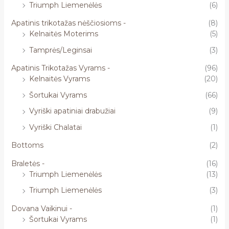
Triumph Liemenėlės
(6)
Apatinis trikotažas nėščiosioms -
(8)
Kelnaitės Moterims
(5)
Tamprės/Leginsai
(3)
Apatinis Trikotažas Vyrams -
(96)
Kelnaitės Vyrams
(20)
Šortukai Vyrams
(66)
Vyriški apatiniai drabužiai
(9)
Vyriški Chalatai
(1)
Bottoms
(2)
Braletės -
(16)
Triumph Liemenėlės
(13)
Triumph Liemenėlės
(3)
Dovana Vaikinui -
(1)
Šortukai Vyrams
(1)