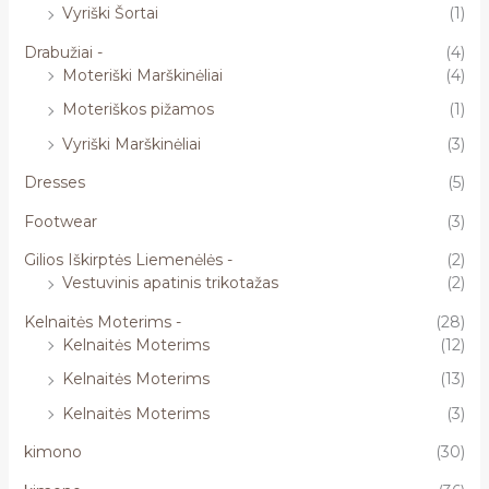
Vyriški Šortai
(1)
Drabužiai -
(4)
Moteriški Marškinėliai
(4)
Moteriškos pižamos
(1)
Vyriški Marškinėliai
(3)
Dresses
(5)
Footwear
(3)
Gilios Iškirptės Liemenėlės -
(2)
Vestuvinis apatinis trikotažas
(2)
Kelnaitės Moterims -
(28)
Kelnaitės Moterims
(12)
Kelnaitės Moterims
(13)
Kelnaitės Moterims
(3)
kimono
(30)