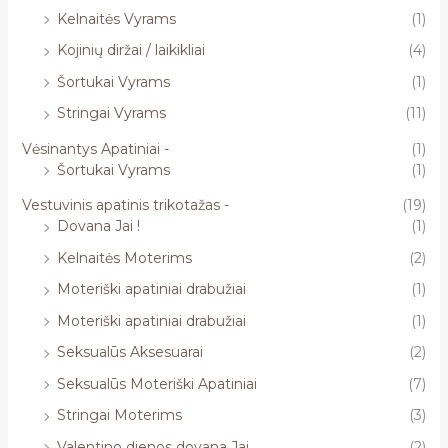
Kelnaitės Vyrams
(1)
Kojinių diržai / laikikliai
(4)
Šortukai Vyrams
(1)
Stringai Vyrams
(11)
Vėsinantys Apatiniai -
(1)
Šortukai Vyrams
(1)
Vestuvinis apatinis trikotažas -
(19)
Dovana Jai !
(1)
Kelnaitės Moterims
(2)
Moteriški apatiniai drabužiai
(1)
Moteriški apatiniai drabužiai
(1)
Seksualūs Aksesuarai
(2)
Seksualūs Moteriški Apatiniai
(7)
Stringai Moterims
(3)
Valentino dienos dovana Jai
(2)