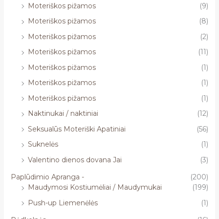
Moteriškos pižamos
(9)
Moteriškos pižamos
(8)
Moteriškos pižamos
(2)
Moteriškos pižamos
(11)
Moteriškos pižamos
(1)
Moteriškos pižamos
(1)
Moteriškos pižamos
(1)
Naktinukai / naktiniai
(12)
Seksualūs Moteriški Apatiniai
(56)
Suknelės
(1)
Valentino dienos dovana Jai
(3)
Paplūdimio Apranga -
(200)
Maudymosi Kostiumėliai / Maudymukai
(199)
Push-up Liemenėlės
(1)