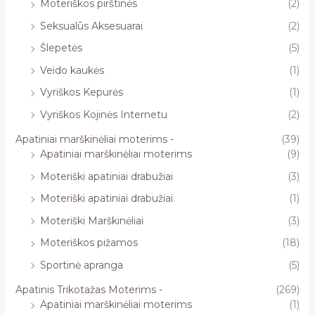
Moteriškos pirštinės
(2)
Seksualūs Aksesuarai
(2)
Šlepetės
(5)
Veido kaukės
(1)
Vyriškos Kepurės
(1)
Vyriškos Kojinės Internetu
(2)
Apatiniai marškinėliai moterims -
(39)
Apatiniai marškinėliai moterims
(9)
Moteriški apatiniai drabužiai
(3)
Moteriški apatiniai drabužiai
(1)
Moteriški Marškinėliai
(3)
Moteriškos pižamos
(18)
Sportinė apranga
(5)
Apatinis Trikotažas Moterims -
(269)
Apatiniai marškinėliai moterims
(1)