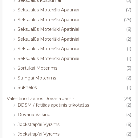
Seksualūs kostiumai
(3)
Seksualūs Moteriški Apatiniai
(7)
Seksualūs Moteriški Apatiniai
(25)
Seksualūs Moteriški Apatiniai
(6)
Seksualūs Moteriški Apatiniai
(2)
Seksualūs Moteriški Apatiniai
(1)
Seksualūs Moteriški Apatiniai
(1)
Šortukai Moterims
(5)
Stringai Moterims
(2)
Suknelės
(1)
Valentino Dienos Dovana Jam -
(29)
BDSM / fetišas apatinis trikotažas
(2)
Dovana Vaikinui
(3)
Jockstrap'ai Vyrams
(6)
Jockstrap'ai Vyrams
(2)