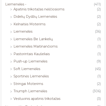
Liemenėlės -
(411)
Apatinis trikotažas nėščiosioms
(2)
Didelių Dydžių Liemenėlės
(2)
Kelnaitės Moterims
(2)
Liemenėlės
(36)
Liemenėlės Be Lankelių
(1)
Liemenėlės Maitinančioms
(1)
Pastorintais Kaušeliais
(1)
Push-up Liemenėlės
(9)
Soft Liemenėlės
(45)
Sportinės Liemenėlės
(1)
Stringai Moterims
(2)
Triumph Liemenėlės
(306)
Vestuvinis apatinis trikotažas
(3)