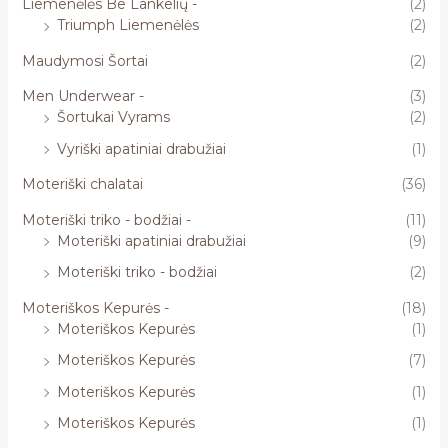
Liemenėlės Be Lankelių -
(2)
Triumph Liemenėlės
(2)
Maudymosi Šortai
(2)
Men Underwear -
(3)
Šortukai Vyrams
(2)
Vyriški apatiniai drabužiai
(1)
Moteriški chalatai
(36)
Moteriški triko - bodžiai -
(11)
Moteriški apatiniai drabužiai
(9)
Moteriški triko - bodžiai
(2)
Moteriškos Kepurės -
(18)
Moteriškos Kepurės
(1)
Moteriškos Kepurės
(7)
Moteriškos Kepurės
(1)
Moteriškos Kepurės
(1)