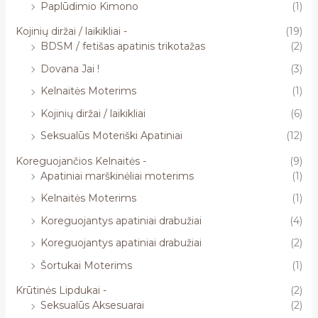
Paplūdimio Kimono
(1)
Kojinių diržai / laikikliai -
(19)
BDSM / fetišas apatinis trikotažas
(2)
Dovana Jai !
(3)
Kelnaitės Moterims
(1)
Kojinių diržai / laikikliai
(6)
Seksualūs Moteriški Apatiniai
(12)
Koreguojančios Kelnaitės -
(9)
Apatiniai marškinėliai moterims
(1)
Kelnaitės Moterims
(1)
Koreguojantys apatiniai drabužiai
(4)
Koreguojantys apatiniai drabužiai
(2)
Šortukai Moterims
(1)
Krūtinės Lipdukai -
(2)
Seksualūs Aksesuarai
(2)