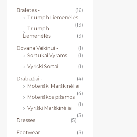
Braletės -
(16)
Triumph Liemenėlės
(13)
Triumph
Liemenėlės
(3)
Dovana Vaikinui -
(1)
Šortukai Vyrams
(1)
Vyriški Šortai
(1)
Drabužiai -
(4)
Moteriški Marškinėliai
(4)
Moteriškos pižamos
(1)
Vyriški Marškinėliai
(3)
Dresses
(5)
Footwear
(3)