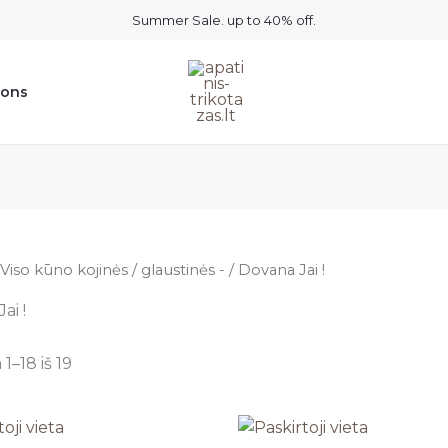
Summer Sale. up to 40% off.
ions
Viso kūno kojinės / glaustinės -
/ Dovana Jai !
ai !
–18 iš 19