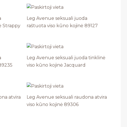
a
Leg Avenue seksuali juoda
ė Strappy
raštuota viso kūno kojinė 89127
a
Leg Avenue seksuali juoda tinklinė
 89235
viso kūno kojinė Jacquard
na atvira
Leg Avenue seksuali raudona atvira
viso kūno kojinė 89306