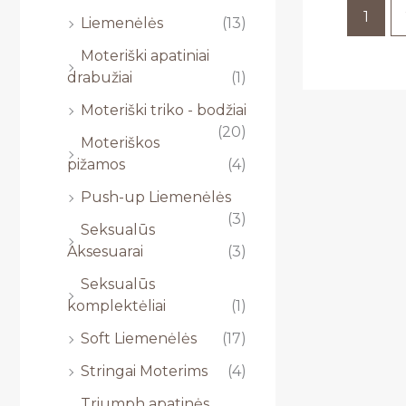
1
Liemenėlės
(13)
Moteriški apatiniai
drabužiai
(1)
Moteriški triko - bodžiai
(20)
Moteriškos
pižamos
(4)
Push-up Liemenėlės
(3)
Seksualūs
Aksesuarai
(3)
Seksualūs
komplektėliai
(1)
Soft Liemenėlės
(17)
Stringai Moterims
(4)
Triumph apatinės