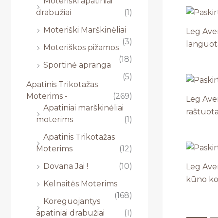
Moteriški apatiniai
drabužiai
(1)
Moteriški Marškinėliai
Leg Ave
(3)
languota
Moteriškos pižamos
(18)
Sportinė apranga
(5)
Apatinis Trikotažas
Moterims -
(269)
Leg Ave
Apatiniai marškinėliai
raštuota
moterims
(1)
Apatinis Trikotažas
Moterims
(12)
Dovana Jai !
(10)
Leg Aven
kūno ko
Kelnaitės Moterims
(168)
Koreguojantys
apatiniai drabužiai
(1)