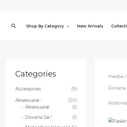
Pereiti
prie
turinio
Paieška
Shop By Category
New Arrivals
Collect
Categories
Pradžia
/
Dovana J
Accessories
(9)
Aksesuarai -
(20)
Rodoma 1
Aksesuarai
(1)
Dovana Jai !
(1)