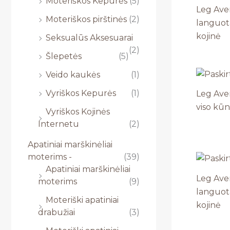
Moteriškos Kepurės
(5)
Leg Ave
Moteriškos pirštinės
(2)
languota
kojinė
Seksualūs Aksesuarai
(2)
Šlepetės
(5)
Veido kaukės
(1)
Vyriškos Kepurės
(1)
Leg Aven
viso kū
Vyriškos Kojinės
Internetu
(2)
Apatiniai marškinėliai
moterims -
(39)
Apatiniai marškinėliai
Leg Ave
moterims
(9)
languota
Moteriški apatiniai
kojinė
drabužiai
(3)