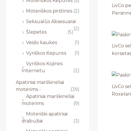
Moteriškos Kepurės
(5)
LivCo pe
Moteriškos pirštinės
(2)
Persinne
Seksualūs Aksesuarai
(2)
Šlepetės
(5)
Veido kaukės
(1)
LivCo s
Vyriškos Kepurės
(1)
korseta
Vyriškos Kojinės
Internetu
(2)
Apatiniai marškinėliai
LivCo se
moterims -
(39)
Roxelan
Apatiniai marškinėliai
moterims
(9)
Moteriški apatiniai
drabužiai
(3)