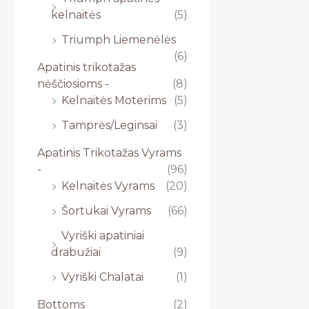
kelnaitės
(5)
Triumph Liemenėlės
(6)
Apatinis trikotažas
nėščiosioms -
(8)
Kelnaitės Moterims
(5)
Tamprės/Leginsai
(3)
Apatinis Trikotažas Vyrams
-
(96)
Kelnaitės Vyrams
(20)
Šortukai Vyrams
(66)
Vyriški apatiniai
drabužiai
(9)
Vyriški Chalatai
(1)
Bottoms
(2)