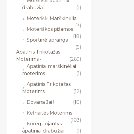
Moteriški apatiniai
drabužiai
(1)
Moteriški Marškinėliai
(3)
Moteriškos pižamos
(18)
Sportinė apranga
(5)
Apatinis Trikotažas
Moterims -
(269)
Apatiniai marškinėliai
moterims
(1)
Apatinis Trikotažas
Moterims
(12)
Dovana Jai !
(10)
Kelnaitės Moterims
(168)
Koreguojantys
apatiniai drabužiai
(1)