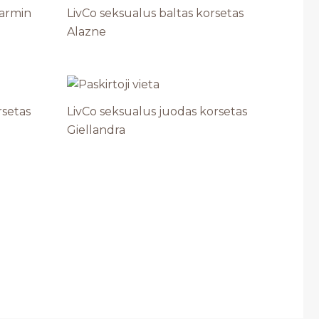
Parmin
LivCo seksualus baltas korsetas
Alazne
rsetas
LivCo seksualus juodas korsetas
Giellandra