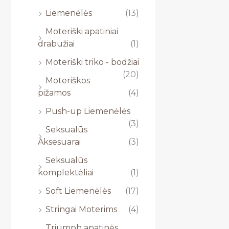
Liemenėlės
(13)
Moteriški apatiniai
drabužiai
(1)
Moteriški triko - bodžiai
(20)
Moteriškos
pižamos
(4)
Push-up Liemenėlės
(3)
Seksualūs
Aksesuarai
(3)
Seksualūs
komplektėliai
(1)
Soft Liemenėlės
(17)
Stringai Moterims
(4)
Triumph apatinės