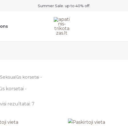
Summer Sale. up to 40% off.
ions
 Seksualūs korsetai -
s korsetai -
isi rezultatai: 7