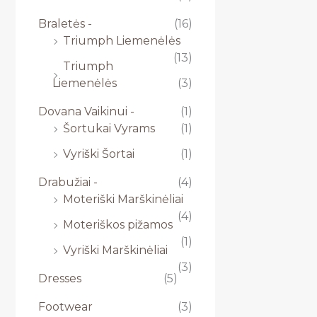
Braletės -
(16)
Triumph Liemenėlės
(13)
Triumph
Liemenėlės
(3)
Dovana Vaikinui -
(1)
Šortukai Vyrams
(1)
Vyriški Šortai
(1)
Drabužiai -
(4)
Moteriški Marškinėliai
(4)
Moteriškos pižamos
(1)
Vyriški Marškinėliai
(3)
Dresses
(5)
Footwear
(3)