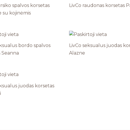
rsiko spalvos korsetas
LivCo raudonas korsetas 
 su kojinėmis
eksualus bordo spalvos
LivCo seksualus juodas ko
s Seanna
Alazne
ksualus juodas korsetas
i