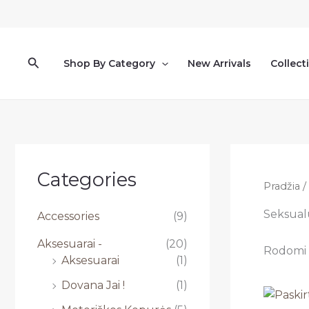
Pereiti
prie
turinio
Paieška
Shop By Category
New Arrivals
Collect
Categories
Pradžia
/
Seksualū
Accessories
(9)
Aksesuarai -
(20)
Rodomi v
Aksesuarai
(1)
Dovana Jai !
(1)