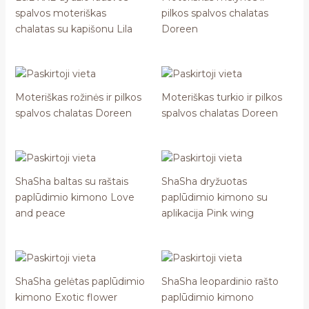
spalvos moteriškas
pilkos spalvos chalatas
chalatas su kapišonu Lila
Doreen
Moteriškas rožinės ir pilkos
Moteriškas turkio ir pilkos
spalvos chalatas Doreen
spalvos chalatas Doreen
ShaSha baltas su raštais
ShaSha dryžuotas
paplūdimio kimono Love
paplūdimio kimono su
and peace
aplikacija Pink wing
ShaSha gelėtas paplūdimio
ShaSha leopardinio rašto
kimono Exotic flower
paplūdimio kimono