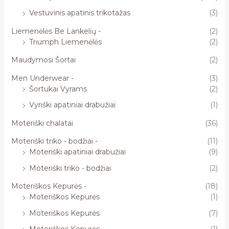
Vestuvinis apatinis trikotažas
(3)
Liemenėlės Be Lankelių -
(2)
Triumph Liemenėlės
(2)
Maudymosi Šortai
(2)
Men Underwear -
(3)
Šortukai Vyrams
(2)
Vyriški apatiniai drabužiai
(1)
Moteriški chalatai
(36)
Moteriški triko - bodžiai -
(11)
Moteriški apatiniai drabužiai
(9)
Moteriški triko - bodžiai
(2)
Moteriškos Kepurės -
(18)
Moteriškos Kepurės
(1)
Moteriškos Kepurės
(7)