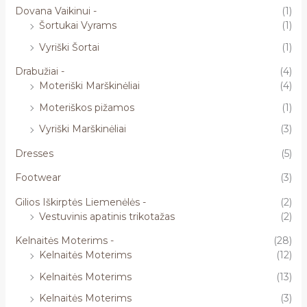
Dovana Vaikinui -
(1)
Šortukai Vyrams
(1)
Vyriški Šortai
(1)
Drabužiai -
(4)
Moteriški Marškinėliai
(4)
Moteriškos pižamos
(1)
Vyriški Marškinėliai
(3)
Dresses
(5)
Footwear
(3)
Gilios Iškirptės Liemenėlės -
(2)
Vestuvinis apatinis trikotažas
(2)
Kelnaitės Moterims -
(28)
Kelnaitės Moterims
(12)
Kelnaitės Moterims
(13)
Kelnaitės Moterims
(3)