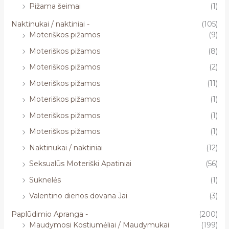
Pižama šeimai
(1)
Naktinukai / naktiniai -
(105)
Moteriškos pižamos
(9)
Moteriškos pižamos
(8)
Moteriškos pižamos
(2)
Moteriškos pižamos
(11)
Moteriškos pižamos
(1)
Moteriškos pižamos
(1)
Moteriškos pižamos
(1)
Naktinukai / naktiniai
(12)
Seksualūs Moteriški Apatiniai
(56)
Suknelės
(1)
Valentino dienos dovana Jai
(3)
Paplūdimio Apranga -
(200)
Maudymosi Kostiumėliai / Maudymukai
(199)