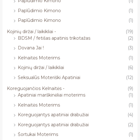
Paplūdimio Kimono
(1)
Paplūdimio Kimono
(1)
Paplūdimio Kimono
(1)
Kojinių diržai / laikikliai -
(19)
BDSM / fetišas apatinis trikotažas
(2)
Dovana Jai !
(3)
Kelnaitės Moterims
(1)
Kojinių diržai / laikikliai
(6)
Seksualūs Moteriški Apatiniai
(12)
Koreguojančios Kelnaitės -
(9)
Apatiniai marškinėliai moterims
(1)
Kelnaitės Moterims
(1)
Koreguojantys apatiniai drabužiai
(4)
Koreguojantys apatiniai drabužiai
(2)
Šortukai Moterims
(1)