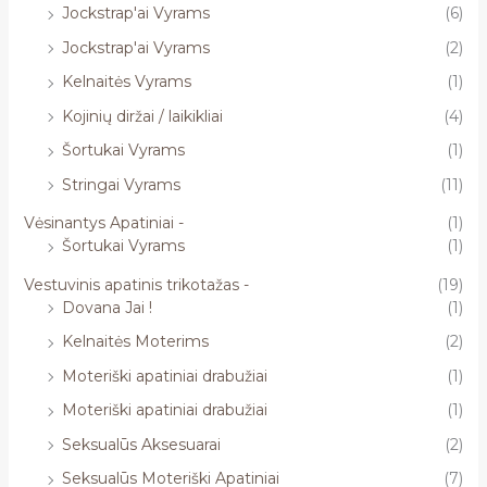
Jockstrap'ai Vyrams
(6)
Jockstrap'ai Vyrams
(2)
Kelnaitės Vyrams
(1)
Kojinių diržai / laikikliai
(4)
Šortukai Vyrams
(1)
Stringai Vyrams
(11)
Vėsinantys Apatiniai -
(1)
Šortukai Vyrams
(1)
Vestuvinis apatinis trikotažas -
(19)
Dovana Jai !
(1)
Kelnaitės Moterims
(2)
Moteriški apatiniai drabužiai
(1)
Moteriški apatiniai drabužiai
(1)
Seksualūs Aksesuarai
(2)
Seksualūs Moteriški Apatiniai
(7)