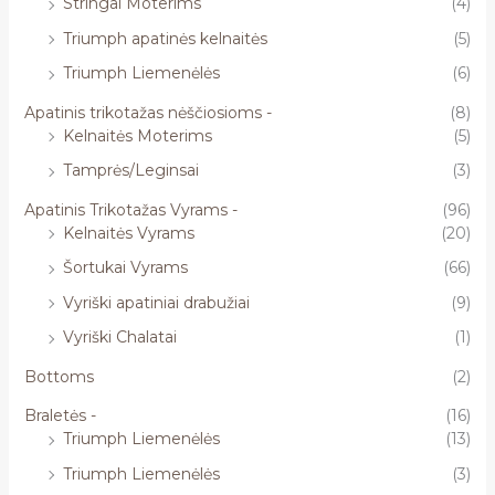
Stringai Moterims
(4)
Triumph apatinės kelnaitės
(5)
Triumph Liemenėlės
(6)
Apatinis trikotažas nėščiosioms -
(8)
Kelnaitės Moterims
(5)
Tamprės/Leginsai
(3)
Apatinis Trikotažas Vyrams -
(96)
Kelnaitės Vyrams
(20)
Šortukai Vyrams
(66)
Vyriški apatiniai drabužiai
(9)
Vyriški Chalatai
(1)
Bottoms
(2)
Braletės -
(16)
Triumph Liemenėlės
(13)
Triumph Liemenėlės
(3)