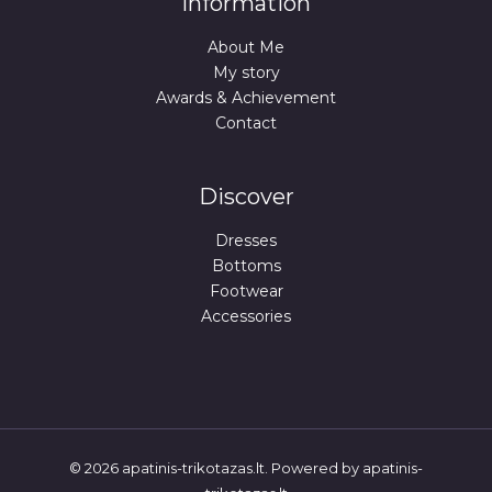
Information
D
.
L
About Me
A
A
My story
Awards & Achievement
I
Contact
D
A
Discover
Dresses
Bottoms
Footwear
Accessories
© 2026 apatinis-trikotazas.lt. Powered by apatinis-