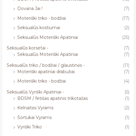
Dovana Jai !
(7)
Moteriški triko - bodžiai
(17)
Seksualūs kostiumai
(2)
Seksualūs Moteriški Apatiniai
(25)
Seksualūs korsetai -
(7)
Seksualūs Moteriški Apatiniai
(7)
Seksualūs triko / bodžiai / glaustinės -
(11)
Moteriški apatiniai drabužiai
(7)
Moteriški triko - bodžiai
(4)
Seksualūs Vyriški Apatiniai -
(5)
BDSM / fetišas apatinis trikotažas
(1)
Kelnaitės Vyrams
(2)
Šortukai Vyrams
(1)
Vyriški Triko
(1)