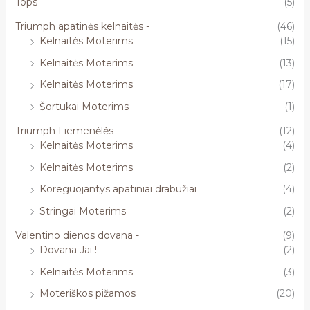
Tops
(5)
Triumph apatinės kelnaitės -
(46)
Kelnaitės Moterims
(15)
Kelnaitės Moterims
(13)
Kelnaitės Moterims
(17)
Šortukai Moterims
(1)
Triumph Liemenėlės -
(12)
Kelnaitės Moterims
(4)
Kelnaitės Moterims
(2)
Koreguojantys apatiniai drabužiai
(4)
Stringai Moterims
(2)
Valentino dienos dovana -
(9)
Dovana Jai !
(2)
Kelnaitės Moterims
(3)
Moteriškos pižamos
(20)