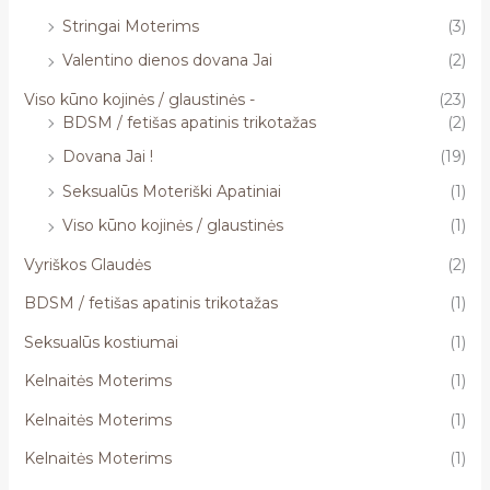
Stringai Moterims
(3)
Valentino dienos dovana Jai
(2)
Viso kūno kojinės / glaustinės -
(23)
BDSM / fetišas apatinis trikotažas
(2)
Dovana Jai !
(19)
Seksualūs Moteriški Apatiniai
(1)
Viso kūno kojinės / glaustinės
(1)
Vyriškos Glaudės
(2)
BDSM / fetišas apatinis trikotažas
(1)
Seksualūs kostiumai
(1)
Kelnaitės Moterims
(1)
Kelnaitės Moterims
(1)
Kelnaitės Moterims
(1)