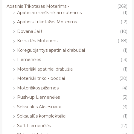
Apatinis Trikotažas Moterims -
(269)
Apatiniai marškinėliai moterims
(1)
Apatinis Trikotažas Moterims
(12)
Dovana Jai !
(10)
Kelnaitės Moterims
(168)
Koreguojantys apatiniai drabužiai
(1)
Liemenėlės
(13)
Moteriški apatiniai drabužiai
(1)
Moteriški triko - bodžiai
(20)
Moteriškos pižamos
(4)
Push-up Liemenėlės
(3)
Seksualūs Aksesuarai
(3)
Seksualūs komplektėliai
(1)
Soft Liemenėlės
(17)