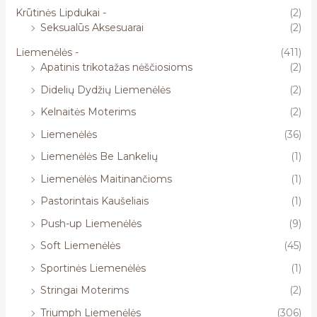
Krūtinės Lipdukai -
(2)
Seksualūs Aksesuarai
(2)
Liemenėlės -
(411)
Apatinis trikotažas nėščiosioms
(2)
Didelių Dydžių Liemenėlės
(2)
Kelnaitės Moterims
(2)
Liemenėlės
(36)
Liemenėlės Be Lankelių
(1)
Liemenėlės Maitinančioms
(1)
Pastorintais Kaušeliais
(1)
Push-up Liemenėlės
(9)
Soft Liemenėlės
(45)
Sportinės Liemenėlės
(1)
Stringai Moterims
(2)
Triumph Liemenėlės
(306)