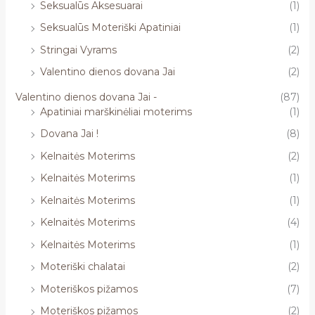
Seksualūs Aksesuarai
(1)
Seksualūs Moteriški Apatiniai
(1)
Stringai Vyrams
(2)
Valentino dienos dovana Jai
(2)
Valentino dienos dovana Jai -
(87)
Apatiniai marškinėliai moterims
(1)
Dovana Jai !
(8)
Kelnaitės Moterims
(2)
Kelnaitės Moterims
(1)
Kelnaitės Moterims
(1)
Kelnaitės Moterims
(4)
Kelnaitės Moterims
(1)
Moteriški chalatai
(2)
Moteriškos pižamos
(7)
Moteriškos pižamos
(2)