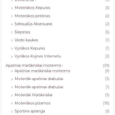
Moteriškos Kepurės
(5)
Moteriškos pirštinės
(2)
Seksualūs Aksesuarai
(2)
Šlepetės
(5)
Veido kaukės
(1)
Vyriškos Kepurės
(1)
Vyriškos Kojinės Internetu
(2)
Apatiniai marškinėliai moterims -
(39)
Apatiniai marškinėliai moterims
(9)
Moteriški apatiniai drabužiai
(3)
Moteriški apatiniai drabužiai
(1)
Moteriški Marškinėliai
(3)
Moteriškos pižamos
(18)
Sportinė apranga
(5)