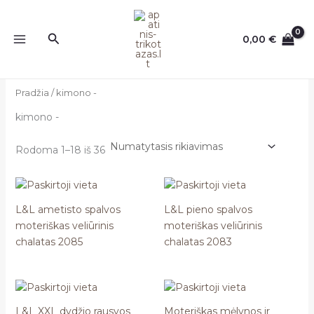
Pereiti
prie
Paieška
0,00
€
turinio
Pradžia
/ kimono -
kimono -
Rodoma 1–18 iš 36
L&L ametisto spalvos
L&L pieno spalvos
moteriškas veliūrinis
moteriškas veliūrinis
chalatas 2085
chalatas 2083
L&L XXL dydžio rausvos
Moteriškas mėlynos ir