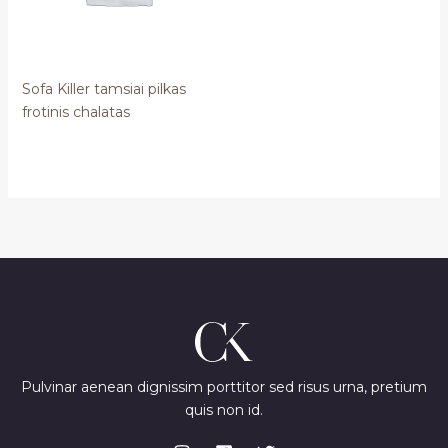
Sofa Killer tamsiai pilkas
frotinis chalatas
Pulvinar aenean dignissim porttitor sed risus urna, pretium
quis non id.