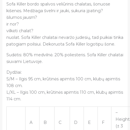
Sofa Killer bordo spalvos veliūrinis chalatas, šonuose
kišenės. Medžiaga švelni ir jauki, sukuria įpating?
šilumos jausm?
ir nor?
vilkėti chalat?
nuolat. Sofa Killer chalatai nevaržo judesių, tad puikiai tinka
patogiam poilsiui.
Dekoruota Sofa Killer logotipu šone.
Sudėtis: 80% medvilnė. 20% poliesteris. Sofa Killer chalatai
siuvami Lietuvoje.
Dydžiai:
S/M – Ilgis 95 cm, krūtinės apimtis 100 cm, klubų apimtis
108 cm.
L/XL – Ilgis 100 cm, krūtinės apimtis 110 cm, klubų apimtis
114 cm.
~
Height
A
B
C
D
E
F
(± 3