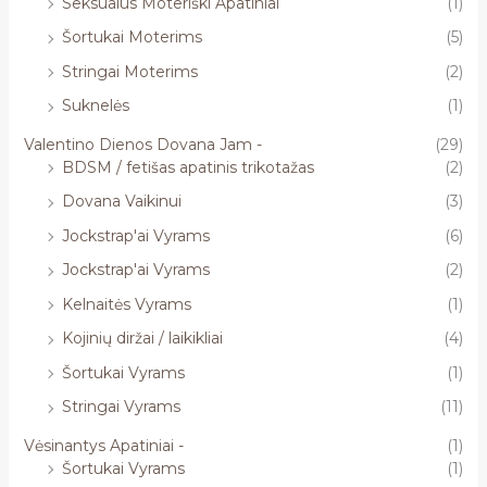
Seksualūs Moteriški Apatiniai
(1)
Šortukai Moterims
(5)
Stringai Moterims
(2)
Suknelės
(1)
Valentino Dienos Dovana Jam -
(29)
BDSM / fetišas apatinis trikotažas
(2)
Dovana Vaikinui
(3)
Jockstrap'ai Vyrams
(6)
Jockstrap'ai Vyrams
(2)
Kelnaitės Vyrams
(1)
Kojinių diržai / laikikliai
(4)
Šortukai Vyrams
(1)
Stringai Vyrams
(11)
Vėsinantys Apatiniai -
(1)
Šortukai Vyrams
(1)