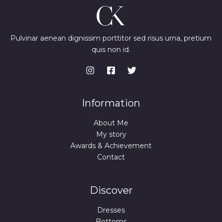
.
9
0
c
e
A
N
,
0
e
i
A
S
9
w
s
U
9
€
a
:
I
S
.
s
7
Pulvinar aenean dignissim porttitor sed risus urna, pretium
O
€
:
4
D
quis non id.
U
.
9
,
L
9
9
A
N
,
9
A
9
U
9
€
I
.
O
€
Information
D
.
L
About Me
A
A
My story
Awards & Achievement
I
Contact
D
A
Discover
Dresses
Bottoms