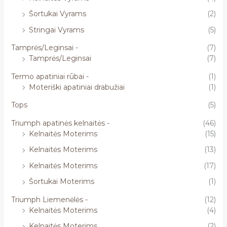
Šortukai Vyrams
(2)
Stringai Vyrams
(5)
Tamprės/Leginsai -
(7)
Tamprės/Leginsai
(7)
Termo apatiniai rūbai -
(1)
Moteriški apatiniai drabužiai
(1)
Tops
(5)
Triumph apatinės kelnaitės -
(46)
Kelnaitės Moterims
(15)
Kelnaitės Moterims
(13)
Kelnaitės Moterims
(17)
Šortukai Moterims
(1)
Triumph Liemenėlės -
(12)
Kelnaitės Moterims
(4)
Kelnaitės Moterims
(2)