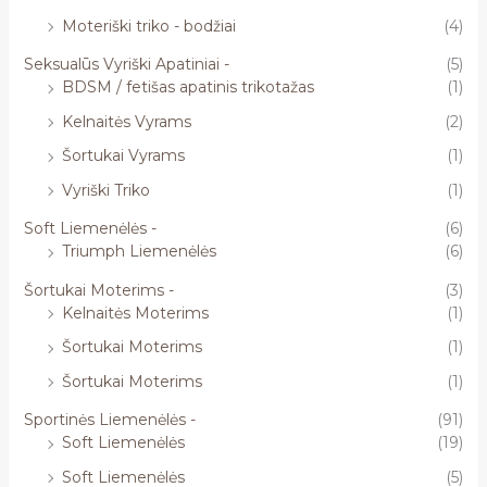
Moteriški triko - bodžiai
(4)
Seksualūs Vyriški Apatiniai -
(5)
BDSM / fetišas apatinis trikotažas
(1)
Kelnaitės Vyrams
(2)
Šortukai Vyrams
(1)
Vyriški Triko
(1)
Soft Liemenėlės -
(6)
Triumph Liemenėlės
(6)
Šortukai Moterims -
(3)
Kelnaitės Moterims
(1)
Šortukai Moterims
(1)
Šortukai Moterims
(1)
Sportinės Liemenėlės -
(91)
Soft Liemenėlės
(19)
Soft Liemenėlės
(5)