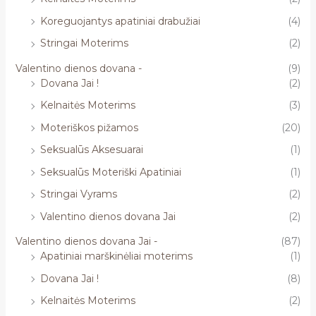
Koreguojantys apatiniai drabužiai
(4)
Stringai Moterims
(2)
Valentino dienos dovana -
(9)
Dovana Jai !
(2)
Kelnaitės Moterims
(3)
Moteriškos pižamos
(20)
Seksualūs Aksesuarai
(1)
Seksualūs Moteriški Apatiniai
(1)
Stringai Vyrams
(2)
Valentino dienos dovana Jai
(2)
Valentino dienos dovana Jai -
(87)
Apatiniai marškinėliai moterims
(1)
Dovana Jai !
(8)
Kelnaitės Moterims
(2)