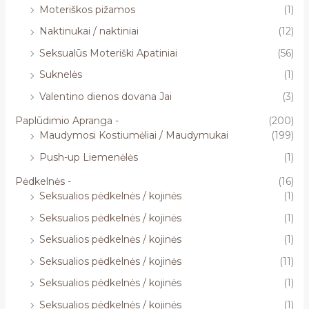
Moteriškos pižamos
(1)
Naktinukai / naktiniai
(12)
Seksualūs Moteriški Apatiniai
(56)
Suknelės
(1)
Valentino dienos dovana Jai
(3)
Paplūdimio Apranga -
(200)
Maudymosi Kostiumėliai / Maudymukai
(199)
Push-up Liemenėlės
(1)
Pėdkelnės -
(16)
Seksualios pėdkelnės / kojinės
(1)
Seksualios pėdkelnės / kojinės
(1)
Seksualios pėdkelnės / kojinės
(1)
Seksualios pėdkelnės / kojinės
(11)
Seksualios pėdkelnės / kojinės
(1)
Seksualios pėdkelnės / kojinės
(1)