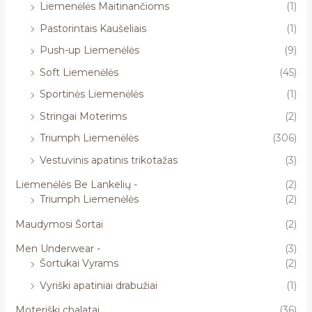
Liemenėlės Maitinančioms
(1)
Pastorintais Kaušeliais
(1)
Push-up Liemenėlės
(9)
Soft Liemenėlės
(45)
Sportinės Liemenėlės
(1)
Stringai Moterims
(2)
Triumph Liemenėlės
(306)
Vestuvinis apatinis trikotažas
(3)
Liemenėlės Be Lankelių -
(2)
Triumph Liemenėlės
(2)
Maudymosi Šortai
(2)
Men Underwear -
(3)
Šortukai Vyrams
(2)
Vyriški apatiniai drabužiai
(1)
Moteriški chalatai
(36)