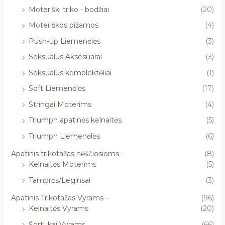
Moteriški triko - bodžiai
(20)
Moteriškos pižamos
(4)
Push-up Liemenėlės
(3)
Seksualūs Aksesuarai
(3)
Seksualūs komplektėliai
(1)
Soft Liemenėlės
(17)
Stringai Moterims
(4)
Triumph apatinės kelnaitės
(5)
Triumph Liemenėlės
(6)
Apatinis trikotažas nėščiosioms -
(8)
Kelnaitės Moterims
(5)
Tamprės/Leginsai
(3)
Apatinis Trikotažas Vyrams -
(96)
Kelnaitės Vyrams
(20)
Šortukai Vyrams
(66)