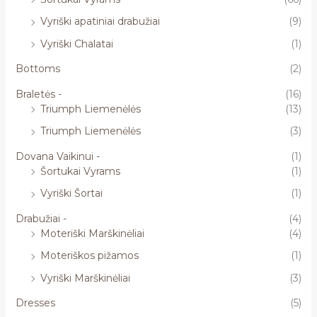
Vyriški apatiniai drabužiai
(9)
Vyriški Chalatai
(1)
Bottoms
(2)
Braletės -
(16)
Triumph Liemenėlės
(13)
Triumph Liemenėlės
(3)
Dovana Vaikinui -
(1)
Šortukai Vyrams
(1)
Vyriški Šortai
(1)
Drabužiai -
(4)
Moteriški Marškinėliai
(4)
Moteriškos pižamos
(1)
Vyriški Marškinėliai
(3)
Dresses
(5)