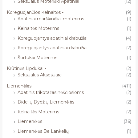
Seksualūs Moteriški Apatiniai
(12)
Koreguojančios Kelnaitės -
(9)
Apatiniai marškinėliai moterims
(1)
Kelnaitės Moterims
(1)
Koreguojantys apatiniai drabužiai
(4)
Koreguojantys apatiniai drabužiai
(2)
Šortukai Moterims
(1)
Krūtinės Lipdukai -
(2)
Seksualūs Aksesuarai
(2)
Liemenėlės -
(411)
Apatinis trikotažas nėščiosioms
(2)
Didelių Dydžių Liemenėlės
(2)
Kelnaitės Moterims
(2)
Liemenėlės
(36)
Liemenėlės Be Lankelių
(1)