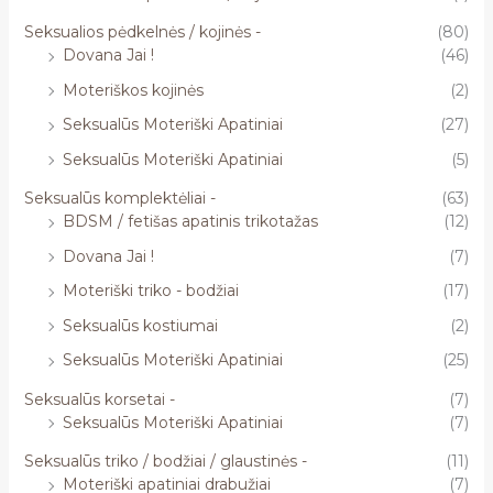
Seksualios pėdkelnės / kojinės -
(80)
Dovana Jai !
(46)
Moteriškos kojinės
(2)
Seksualūs Moteriški Apatiniai
(27)
Seksualūs Moteriški Apatiniai
(5)
Seksualūs komplektėliai -
(63)
BDSM / fetišas apatinis trikotažas
(12)
Dovana Jai !
(7)
Moteriški triko - bodžiai
(17)
Seksualūs kostiumai
(2)
Seksualūs Moteriški Apatiniai
(25)
Seksualūs korsetai -
(7)
Seksualūs Moteriški Apatiniai
(7)
Seksualūs triko / bodžiai / glaustinės -
(11)
Moteriški apatiniai drabužiai
(7)