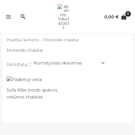
Pereiti
prie
Paieška
0,00
€
turinio
Pradžia
/
kimono -
/ Moteriški chalatai
Moteriški chalatai
Rezultatų: 1
Sofa Killer bordo spalvos
veliūrinis chalatas