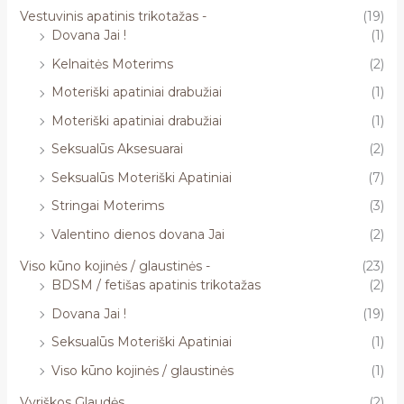
Vestuvinis apatinis trikotažas -
(19)
Dovana Jai !
(1)
Kelnaitės Moterims
(2)
Moteriški apatiniai drabužiai
(1)
Moteriški apatiniai drabužiai
(1)
Seksualūs Aksesuarai
(2)
Seksualūs Moteriški Apatiniai
(7)
Stringai Moterims
(3)
Valentino dienos dovana Jai
(2)
Viso kūno kojinės / glaustinės -
(23)
BDSM / fetišas apatinis trikotažas
(2)
Dovana Jai !
(19)
Seksualūs Moteriški Apatiniai
(1)
Viso kūno kojinės / glaustinės
(1)
Vyriškos Glaudės
(2)