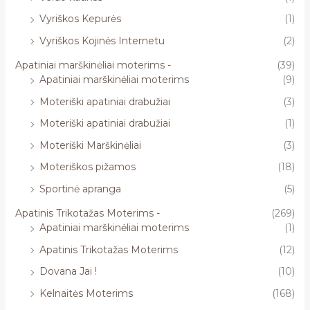
Vyriškos Kepurės
(1)
Vyriškos Kojinės Internetu
(2)
Apatiniai marškinėliai moterims -
(39)
Apatiniai marškinėliai moterims
(9)
Moteriški apatiniai drabužiai
(3)
Moteriški apatiniai drabužiai
(1)
Moteriški Marškinėliai
(3)
Moteriškos pižamos
(18)
Sportinė apranga
(5)
Apatinis Trikotažas Moterims -
(269)
Apatiniai marškinėliai moterims
(1)
Apatinis Trikotažas Moterims
(12)
Dovana Jai !
(10)
Kelnaitės Moterims
(168)