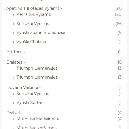
Apatinis Trikotažas Vyrams -
(96)
Kelnaitės Vyrams
(20)
Šortukai Vyrams
(66)
Vyriški apatiniai drabužiai
(9)
Vyriški Chalatai
(1)
Bottoms
(2)
Braletės -
(16)
Triumph Liemenėlės
(13)
Triumph Liemenėlės
(3)
Dovana Vaikinui -
(1)
Šortukai Vyrams
(1)
Vyriški Šortai
(1)
Drabužiai -
(4)
Moteriški Marškinėliai
(4)
Moteriškos pižamos
(1)