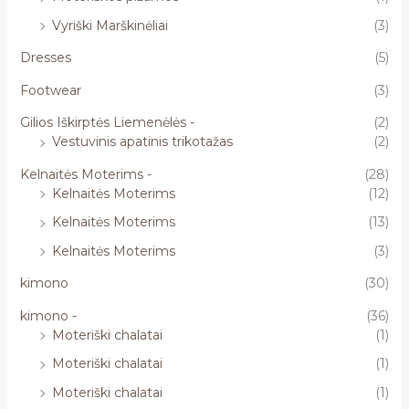
Vyriški Marškinėliai
(3)
Dresses
(5)
Footwear
(3)
Gilios Iškirptės Liemenėlės -
(2)
Vestuvinis apatinis trikotažas
(2)
Kelnaitės Moterims -
(28)
Kelnaitės Moterims
(12)
Kelnaitės Moterims
(13)
Kelnaitės Moterims
(3)
kimono
(30)
kimono -
(36)
Moteriški chalatai
(1)
Moteriški chalatai
(1)
Moteriški chalatai
(1)