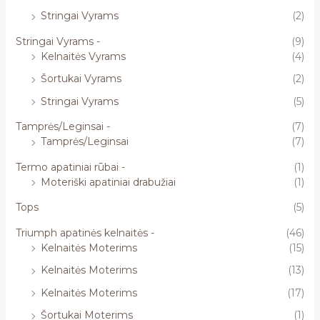
Stringai Vyrams
(2)
Stringai Vyrams -
(9)
Kelnaitės Vyrams
(4)
Šortukai Vyrams
(2)
Stringai Vyrams
(5)
Tamprės/Leginsai -
(7)
Tamprės/Leginsai
(7)
Termo apatiniai rūbai -
(1)
Moteriški apatiniai drabužiai
(1)
Tops
(5)
Triumph apatinės kelnaitės -
(46)
Kelnaitės Moterims
(15)
Kelnaitės Moterims
(13)
Kelnaitės Moterims
(17)
Šortukai Moterims
(1)