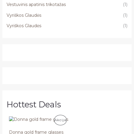
Vestuvinis apatinis trikotažas
(1)
Vyriškos Glaudės
(1)
Vyriškos Glaudės
(1)
Hottest Deals
P
Akcija
R
Donna gold frame glasses