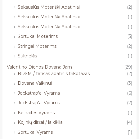
Seksualūs Moteriški Apatiniai
(2)
Seksualūs Moteriški Apatiniai
(1)
Seksualūs Moteriški Apatiniai
(1)
Šortukai Moterims
(5)
Stringai Moterims
(2)
Suknelės
(1)
Valentino Dienos Dovana Jam -
(29)
BDSM / fetišas apatinis trikotažas
(2)
Dovana Vaikinui
(3)
Jockstrap'ai Vyrams
(6)
Jockstrap'ai Vyrams
(2)
Kelnaitės Vyrams
(1)
Kojinių diržai / laikikliai
(4)
Šortukai Vyrams
(1)