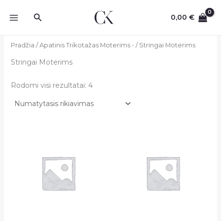
Pereiti
Paieška
prie
0,00
€
turinio
Pradžia
/
Apatinis Trikotažas Moterims -
/ Stringai Moterims
Stringai Moterims
Rodomi visi rezultatai: 4