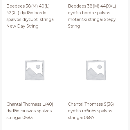
Beedees 38(M) 40(L)
Beedees 38(M) 44(XXL)
42(XL) dydžio bordo
dydžio bordo spalvos
spalvos dryžuoti stringai
moteriški stringai Stepy
New Day String
String
Chantal Thomass L(40)
Chantal Thomass S(36)
dydžio rausvos spalvos
dydžio rožinės spalvos
stringai 0683
stringai 0687