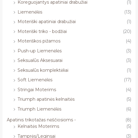
Koreguojantys apatiniai drabužiai
(1)
Liemenėlės
(13)
Moteriški apatiniai drabužiai
(1)
Moteriški triko - bodžiai
(20)
Moteriškos pižamos
(4)
Push-up Liemenėlės
(3)
Seksualūs Aksesuarai
(3)
Seksualūs komplektėliai
(1)
Soft Liemenėlės
(17)
Stringai Moterims
(4)
Triumph apatinės kelnaitės
(5)
Triumph Liemenėlės
(6)
Apatinis trikotažas nėščiosioms -
(8)
Kelnaitės Moterims
(5)
Tamprės/Leginsai
(3)