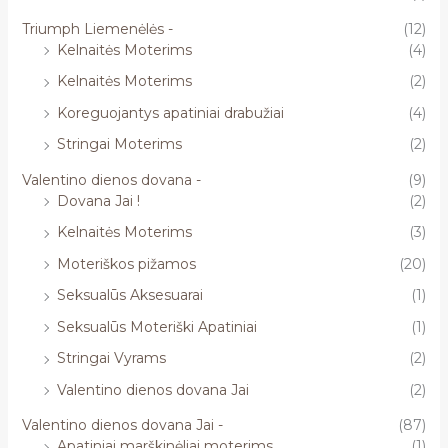
Triumph Liemenėlės -
(12)
Kelnaitės Moterims
(4)
Kelnaitės Moterims
(2)
Koreguojantys apatiniai drabužiai
(4)
Stringai Moterims
(2)
Valentino dienos dovana -
(9)
Dovana Jai !
(2)
Kelnaitės Moterims
(3)
Moteriškos pižamos
(20)
Seksualūs Aksesuarai
(1)
Seksualūs Moteriški Apatiniai
(1)
Stringai Vyrams
(2)
Valentino dienos dovana Jai
(2)
Valentino dienos dovana Jai -
(87)
Apatiniai marškinėliai moterims
(1)