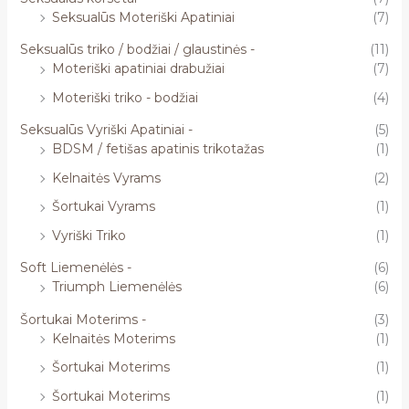
Seksualūs Moteriški Apatiniai
(7)
Seksualūs triko / bodžiai / glaustinės -
(11)
Moteriški apatiniai drabužiai
(7)
Moteriški triko - bodžiai
(4)
Seksualūs Vyriški Apatiniai -
(5)
BDSM / fetišas apatinis trikotažas
(1)
Kelnaitės Vyrams
(2)
Šortukai Vyrams
(1)
Vyriški Triko
(1)
Soft Liemenėlės -
(6)
Triumph Liemenėlės
(6)
Šortukai Moterims -
(3)
Kelnaitės Moterims
(1)
Šortukai Moterims
(1)
Šortukai Moterims
(1)