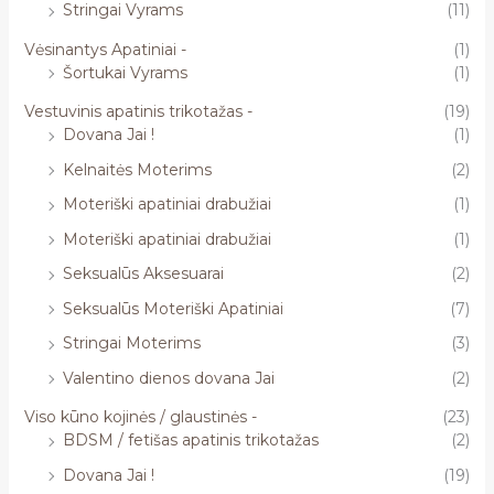
Stringai Vyrams
(11)
Vėsinantys Apatiniai -
(1)
Šortukai Vyrams
(1)
Vestuvinis apatinis trikotažas -
(19)
Dovana Jai !
(1)
Kelnaitės Moterims
(2)
Moteriški apatiniai drabužiai
(1)
Moteriški apatiniai drabužiai
(1)
Seksualūs Aksesuarai
(2)
Seksualūs Moteriški Apatiniai
(7)
Stringai Moterims
(3)
Valentino dienos dovana Jai
(2)
Viso kūno kojinės / glaustinės -
(23)
BDSM / fetišas apatinis trikotažas
(2)
Dovana Jai !
(19)