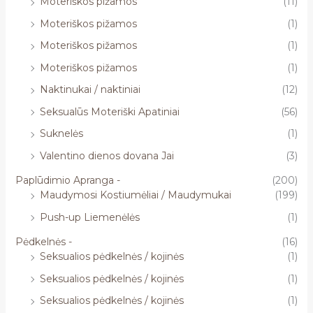
Moteriškos pižamos
(11)
Moteriškos pižamos
(1)
Moteriškos pižamos
(1)
Moteriškos pižamos
(1)
Naktinukai / naktiniai
(12)
Seksualūs Moteriški Apatiniai
(56)
Suknelės
(1)
Valentino dienos dovana Jai
(3)
Paplūdimio Apranga -
(200)
Maudymosi Kostiumėliai / Maudymukai
(199)
Push-up Liemenėlės
(1)
Pėdkelnės -
(16)
Seksualios pėdkelnės / kojinės
(1)
Seksualios pėdkelnės / kojinės
(1)
Seksualios pėdkelnės / kojinės
(1)