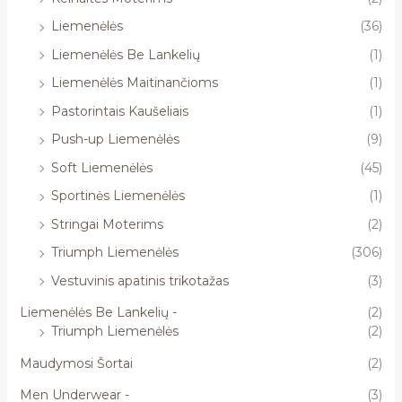
Liemenėlės
(36)
Liemenėlės Be Lankelių
(1)
Liemenėlės Maitinančioms
(1)
Pastorintais Kaušeliais
(1)
Push-up Liemenėlės
(9)
Soft Liemenėlės
(45)
Sportinės Liemenėlės
(1)
Stringai Moterims
(2)
Triumph Liemenėlės
(306)
Vestuvinis apatinis trikotažas
(3)
Liemenėlės Be Lankelių -
(2)
Triumph Liemenėlės
(2)
Maudymosi Šortai
(2)
Men Underwear -
(3)