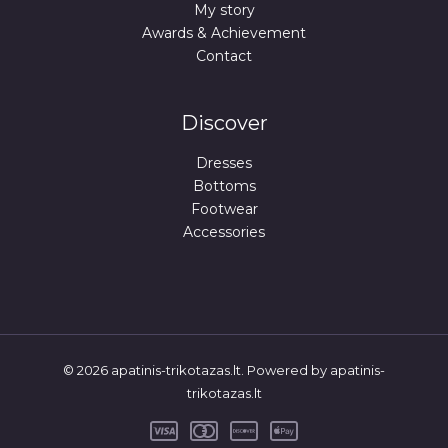
A
My story
Awards & Achievement
I
Contact
D
A
Discover
Dresses
Bottoms
Footwear
Accessories
© 2026 apatinis-trikotazas.lt. Powered by apatinis-
trikotazas.lt