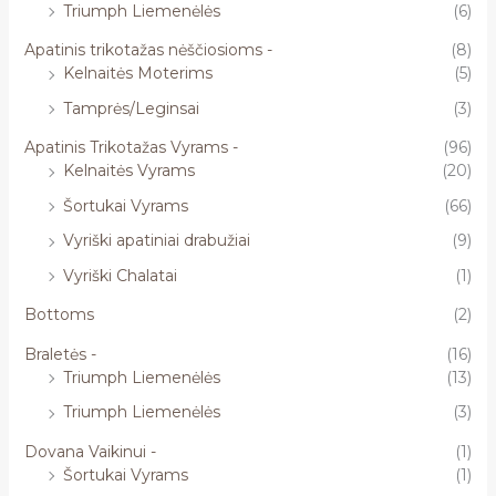
Triumph Liemenėlės
(6)
Apatinis trikotažas nėščiosioms -
(8)
Kelnaitės Moterims
(5)
Tamprės/Leginsai
(3)
Apatinis Trikotažas Vyrams -
(96)
Kelnaitės Vyrams
(20)
Šortukai Vyrams
(66)
Vyriški apatiniai drabužiai
(9)
Vyriški Chalatai
(1)
Bottoms
(2)
Braletės -
(16)
Triumph Liemenėlės
(13)
Triumph Liemenėlės
(3)
Dovana Vaikinui -
(1)
Šortukai Vyrams
(1)