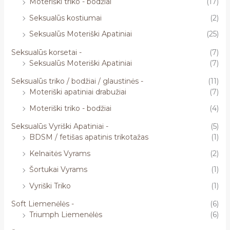
Moteriški triko - bodžiai
(17)
Seksualūs kostiumai
(2)
Seksualūs Moteriški Apatiniai
(25)
Seksualūs korsetai -
(7)
Seksualūs Moteriški Apatiniai
(7)
Seksualūs triko / bodžiai / glaustinės -
(11)
Moteriški apatiniai drabužiai
(7)
Moteriški triko - bodžiai
(4)
Seksualūs Vyriški Apatiniai -
(5)
BDSM / fetišas apatinis trikotažas
(1)
Kelnaitės Vyrams
(2)
Šortukai Vyrams
(1)
Vyriški Triko
(1)
Soft Liemenėlės -
(6)
Triumph Liemenėlės
(6)