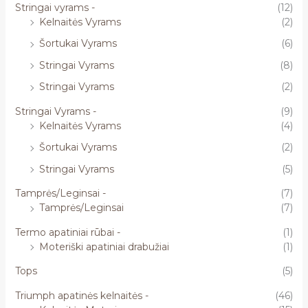
Stringai vyrams -
(12)
Kelnaitės Vyrams
(2)
Šortukai Vyrams
(6)
Stringai Vyrams
(8)
Stringai Vyrams
(2)
Stringai Vyrams -
(9)
Kelnaitės Vyrams
(4)
Šortukai Vyrams
(2)
Stringai Vyrams
(5)
Tamprės/Leginsai -
(7)
Tamprės/Leginsai
(7)
Termo apatiniai rūbai -
(1)
Moteriški apatiniai drabužiai
(1)
Tops
(5)
Triumph apatinės kelnaitės -
(46)