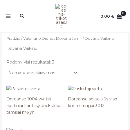
Pereiti
prie
Paieška
0,00
€
turinio
Pradžia
/
Valentino Dienos Dovana Jam -
/ Dovana Vaikinui
Dovana Vaikinui
Rodomi visi rezultatai: 3
Doreanse 1004 vyriški
Doreanse seksualūs viso
apatiniai Fantasy Jockstrap
kūno stringai 3012
tamsiai mėlyni