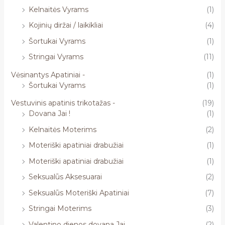
Kelnaitės Vyrams
(1)
Kojinių diržai / laikikliai
(4)
Šortukai Vyrams
(1)
Stringai Vyrams
(11)
Vėsinantys Apatiniai -
(1)
Šortukai Vyrams
(1)
Vestuvinis apatinis trikotažas -
(19)
Dovana Jai !
(1)
Kelnaitės Moterims
(2)
Moteriški apatiniai drabužiai
(1)
Moteriški apatiniai drabužiai
(1)
Seksualūs Aksesuarai
(2)
Seksualūs Moteriški Apatiniai
(7)
Stringai Moterims
(3)
Valentino dienos dovana Jai
(2)