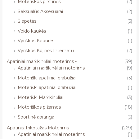
Moteriškos pirštinės
(2)
Seksualūs Aksesuarai
(2)
Šlepetės
(5)
Veido kaukės
(1)
Vyriškos Kepurės
(1)
Vyriškos Kojinės Internetu
(2)
Apatiniai marškinėliai moterims -
(39)
Apatiniai marškinėliai moterims
(9)
Moteriški apatiniai drabužiai
(3)
Moteriški apatiniai drabužiai
(1)
Moteriški Marškinėliai
(3)
Moteriškos pižamos
(18)
Sportinė apranga
(5)
Apatinis Trikotažas Moterims -
(269)
Apatiniai marškinėliai moterims
(1)