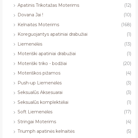
Apatinis Trikotažas Moterims
(12)
Dovana Jai !
(10)
Kelnaitės Moterims
(168)
Koreguojantys apatiniai drabužiai
(1)
Liemenėlės
(13)
Moteriški apatiniai drabužiai
(1)
Moteriški triko - bodžiai
(20)
Moteriškos pižamos
(4)
Push-up Liemenėlės
(3)
Seksualūs Aksesuarai
(3)
Seksualūs komplektėliai
(1)
Soft Liemenėlės
(17)
Stringai Moterims
(4)
Triumph apatinės kelnaitės
(5)