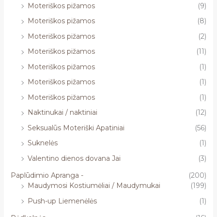
Moteriškos pižamos
(9)
Moteriškos pižamos
(8)
Moteriškos pižamos
(2)
Moteriškos pižamos
(11)
Moteriškos pižamos
(1)
Moteriškos pižamos
(1)
Moteriškos pižamos
(1)
Naktinukai / naktiniai
(12)
Seksualūs Moteriški Apatiniai
(56)
Suknelės
(1)
Valentino dienos dovana Jai
(3)
Paplūdimio Apranga -
(200)
Maudymosi Kostiumėliai / Maudymukai
(199)
Push-up Liemenėlės
(1)