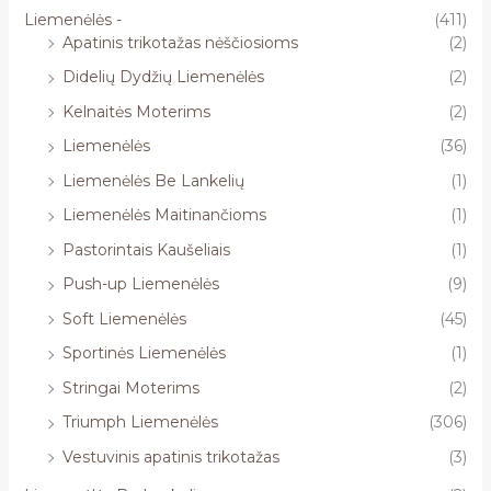
Liemenėlės -
(411)
Apatinis trikotažas nėščiosioms
(2)
Didelių Dydžių Liemenėlės
(2)
Kelnaitės Moterims
(2)
Liemenėlės
(36)
Liemenėlės Be Lankelių
(1)
Liemenėlės Maitinančioms
(1)
Pastorintais Kaušeliais
(1)
Push-up Liemenėlės
(9)
Soft Liemenėlės
(45)
Sportinės Liemenėlės
(1)
Stringai Moterims
(2)
Triumph Liemenėlės
(306)
Vestuvinis apatinis trikotažas
(3)