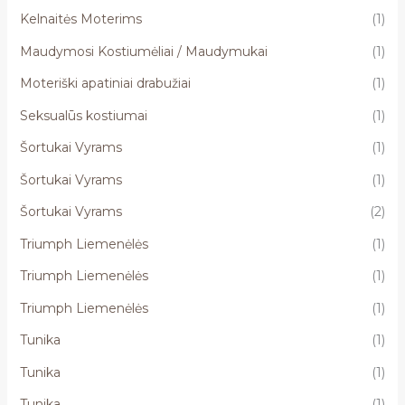
Kelnaitės Moterims
(1)
Maudymosi Kostiumėliai / Maudymukai
(1)
Moteriški apatiniai drabužiai
(1)
Seksualūs kostiumai
(1)
Šortukai Vyrams
(1)
Šortukai Vyrams
(1)
Šortukai Vyrams
(2)
Triumph Liemenėlės
(1)
Triumph Liemenėlės
(1)
Triumph Liemenėlės
(1)
Tunika
(1)
Tunika
(1)
Tunika
(1)