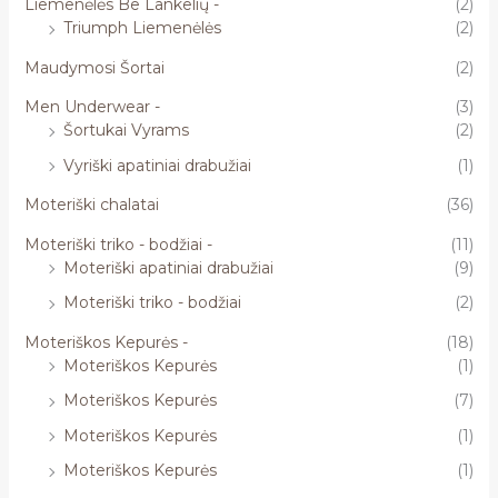
Liemenėlės Be Lankelių -
(2)
Triumph Liemenėlės
(2)
Maudymosi Šortai
(2)
Men Underwear -
(3)
Šortukai Vyrams
(2)
Vyriški apatiniai drabužiai
(1)
Moteriški chalatai
(36)
Moteriški triko - bodžiai -
(11)
Moteriški apatiniai drabužiai
(9)
Moteriški triko - bodžiai
(2)
Moteriškos Kepurės -
(18)
Moteriškos Kepurės
(1)
Moteriškos Kepurės
(7)
Moteriškos Kepurės
(1)
Moteriškos Kepurės
(1)