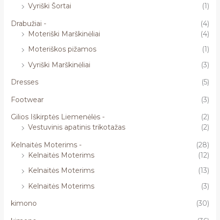
Vyriški Šortai
(1)
Drabužiai -
(4)
Moteriški Marškinėliai
(4)
Moteriškos pižamos
(1)
Vyriški Marškinėliai
(3)
Dresses
(5)
Footwear
(3)
Gilios Iškirptės Liemenėlės -
(2)
Vestuvinis apatinis trikotažas
(2)
Kelnaitės Moterims -
(28)
Kelnaitės Moterims
(12)
Kelnaitės Moterims
(13)
Kelnaitės Moterims
(3)
kimono
(30)