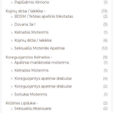
Paplūdimio Kimono
(1)
Kojinių diržai / laikikliai -
(19)
BDSM / fetišas apatinis trikotažas
(2)
Dovana Jai !
(3)
Kelnaitės Moterims
(1)
Kojinių diržai / laikikliai
(6)
Seksualūs Moteriški Apatiniai
(12)
Koreguojančios Kelnaitės -
(9)
Apatiniai marškinėliai moterims
(1)
Kelnaitės Moterims
(1)
Koreguojantys apatiniai drabužiai
(4)
Koreguojantys apatiniai drabužiai
(2)
Šortukai Moterims
(1)
Krūtinės Lipdukai -
(2)
Seksualūs Aksesuarai
(2)