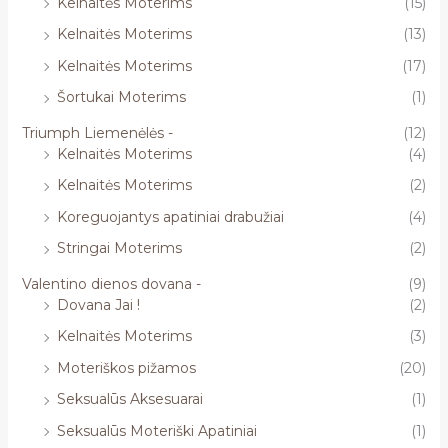
Kelnaitės Moterims
(15)
Kelnaitės Moterims
(13)
Kelnaitės Moterims
(17)
Šortukai Moterims
(1)
Triumph Liemenėlės -
(12)
Kelnaitės Moterims
(4)
Kelnaitės Moterims
(2)
Koreguojantys apatiniai drabužiai
(4)
Stringai Moterims
(2)
Valentino dienos dovana -
(9)
Dovana Jai !
(2)
Kelnaitės Moterims
(3)
Moteriškos pižamos
(20)
Seksualūs Aksesuarai
(1)
Seksualūs Moteriški Apatiniai
(1)