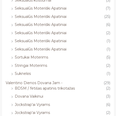
Seksualūs kostiumai
(3)
Seksualūs Moteriški Apatiniai
(7)
Seksualūs Moteriški Apatiniai
(25)
Seksualūs Moteriški Apatiniai
(6)
Seksualūs Moteriški Apatiniai
(2)
Seksualūs Moteriški Apatiniai
(1)
Seksualūs Moteriški Apatiniai
(1)
Šortukai Moterims
(5)
Stringai Moterims
(2)
Suknelės
(1)
Valentino Dienos Dovana Jam -
(29)
BDSM / fetišas apatinis trikotažas
(2)
Dovana Vaikinui
(3)
Jockstrap'ai Vyrams
(6)
Jockstrap'ai Vyrams
(2)