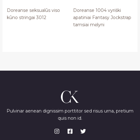
Doreanse seksualūs viso
Doreanse 1004 vyriški
kūno stringai 3012
apatiniai Fantasy Jockstrap
tamsiai mėlyni
Pulvinar aenean dignissim porttitor sed risus urna, pretium
quis non id.