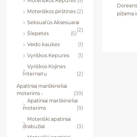
Moteriškos Kepurės
(5)
Doreans
Moteriškos pirštinės
(2)
pižama i
Seksualūs Aksesuarai
(2)
Šlepetės
(5)
Veido kaukės
(1)
Vyriškos Kepurės
(1)
Vyriškos Kojinės
Internetu
(2)
Apatiniai marškinėliai
moterims -
(39)
Apatiniai marškinėliai
moterims
(9)
Moteriški apatiniai
drabužiai
(3)