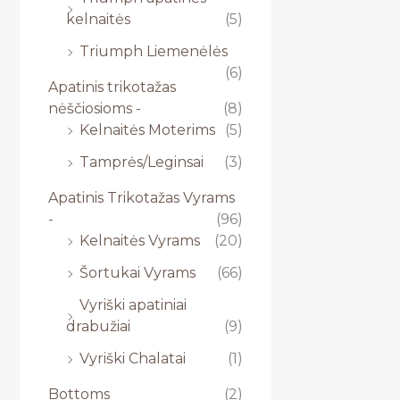
kelnaitės
(5)
Triumph Liemenėlės
(6)
Apatinis trikotažas
nėščiosioms -
(8)
Kelnaitės Moterims
(5)
Tamprės/Leginsai
(3)
Apatinis Trikotažas Vyrams
-
(96)
Kelnaitės Vyrams
(20)
Šortukai Vyrams
(66)
Vyriški apatiniai
drabužiai
(9)
Vyriški Chalatai
(1)
Bottoms
(2)