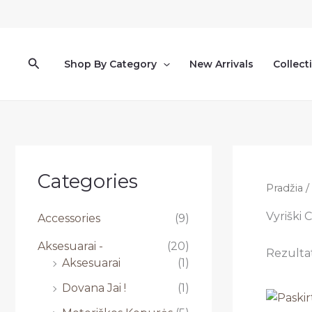
Pereiti
prie
turinio
Paieška
Shop By Category
New Arrivals
Collect
Categories
Pradžia
/
Vyriški 
Accessories
(9)
Aksesuarai -
(20)
Rezultat
Aksesuarai
(1)
Dovana Jai !
(1)