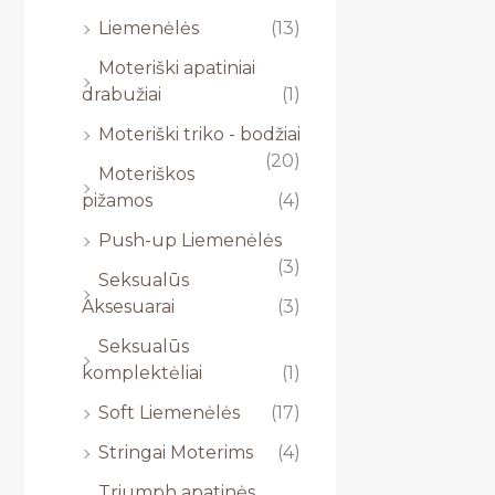
Liemenėlės
(13)
Moteriški apatiniai
drabužiai
(1)
Moteriški triko - bodžiai
(20)
Moteriškos
pižamos
(4)
Push-up Liemenėlės
(3)
Seksualūs
Aksesuarai
(3)
Seksualūs
komplektėliai
(1)
Soft Liemenėlės
(17)
Stringai Moterims
(4)
Triumph apatinės