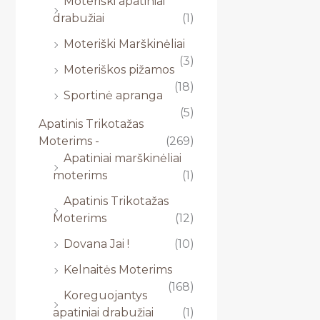
Moteriški apatiniai
drabužiai
(1)
Moteriški Marškinėliai
(3)
Moteriškos pižamos
(18)
Sportinė apranga
(5)
Apatinis Trikotažas
Moterims -
(269)
Apatiniai marškinėliai
moterims
(1)
Apatinis Trikotažas
Moterims
(12)
Dovana Jai !
(10)
Kelnaitės Moterims
(168)
Koreguojantys
apatiniai drabužiai
(1)