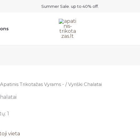
Summer Sale. up to 40% off.
ions
Apatinis Trikotažas Vyrams -
/ Vyriški Chalatai
Chalatai
ų: 1