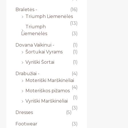
Braletės -
(16)
Triumph Liemenėlės
(13)
Triumph
Liemenėlės
(3)
Dovana Vaikinui -
(1)
Šortukai Vyrams
(1)
Vyriški Šortai
(1)
Drabužiai -
(4)
Moteriški Marškinėliai
(4)
Moteriškos pižamos
(1)
Vyriški Marškinėliai
(3)
Dresses
(5)
Footwear
(3)