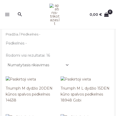
Pereiti
prie
Paieška
0,00
€
turinio
Pradžia
/ Pėdkelnės -
Pėdkelnės -
Rodomi visi rezultatai: 16
Triumph M dydžio 20DEN
Triumph M L dydžio 15DEN
kūnos spalvos pėdkelnės
kūno spalvos pėdkelnės
14638
18948 Gobi