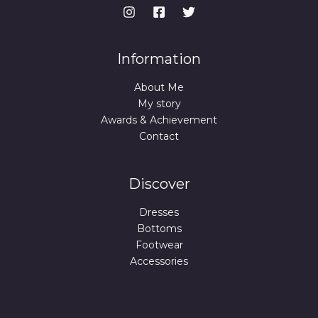
A
N
,
9
A
9
U
9
€
I
.
O
€
Information
D
.
L
About Me
A
A
My story
Awards & Achievement
I
Contact
D
A
Discover
Dresses
Bottoms
Footwear
Accessories