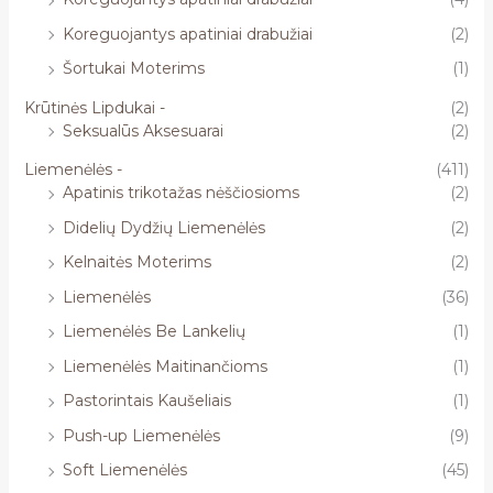
Koreguojantys apatiniai drabužiai
(2)
Šortukai Moterims
(1)
Krūtinės Lipdukai -
(2)
Seksualūs Aksesuarai
(2)
Liemenėlės -
(411)
Apatinis trikotažas nėščiosioms
(2)
Didelių Dydžių Liemenėlės
(2)
Kelnaitės Moterims
(2)
Liemenėlės
(36)
Liemenėlės Be Lankelių
(1)
Liemenėlės Maitinančioms
(1)
Pastorintais Kaušeliais
(1)
Push-up Liemenėlės
(9)
Soft Liemenėlės
(45)