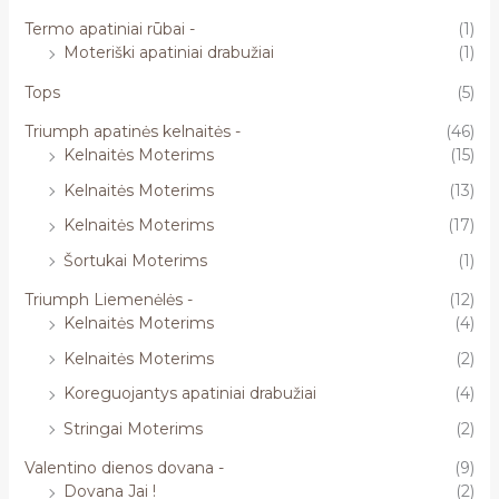
Termo apatiniai rūbai -
(1)
Moteriški apatiniai drabužiai
(1)
Tops
(5)
Triumph apatinės kelnaitės -
(46)
Kelnaitės Moterims
(15)
Kelnaitės Moterims
(13)
Kelnaitės Moterims
(17)
Šortukai Moterims
(1)
Triumph Liemenėlės -
(12)
Kelnaitės Moterims
(4)
Kelnaitės Moterims
(2)
Koreguojantys apatiniai drabužiai
(4)
Stringai Moterims
(2)
Valentino dienos dovana -
(9)
Dovana Jai !
(2)