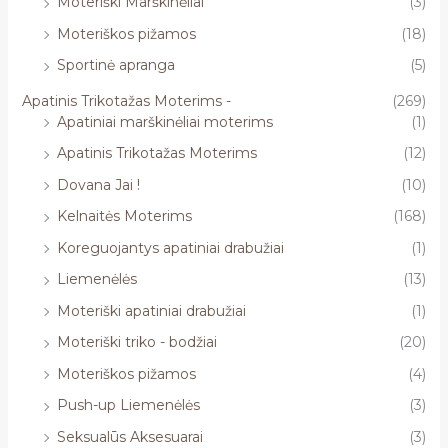
Moteriški Marškinėliai
(3)
Moteriškos pižamos
(18)
Sportinė apranga
(5)
Apatinis Trikotažas Moterims -
(269)
Apatiniai marškinėliai moterims
(1)
Apatinis Trikotažas Moterims
(12)
Dovana Jai !
(10)
Kelnaitės Moterims
(168)
Koreguojantys apatiniai drabužiai
(1)
Liemenėlės
(13)
Moteriški apatiniai drabužiai
(1)
Moteriški triko - bodžiai
(20)
Moteriškos pižamos
(4)
Push-up Liemenėlės
(3)
Seksualūs Aksesuarai
(3)