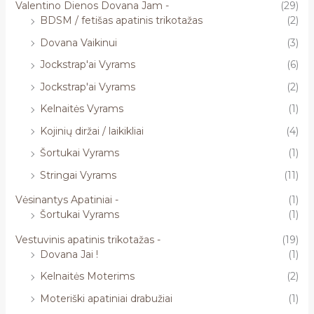
Valentino Dienos Dovana Jam -
(29)
BDSM / fetišas apatinis trikotažas
(2)
Dovana Vaikinui
(3)
Jockstrap'ai Vyrams
(6)
Jockstrap'ai Vyrams
(2)
Kelnaitės Vyrams
(1)
Kojinių diržai / laikikliai
(4)
Šortukai Vyrams
(1)
Stringai Vyrams
(11)
Vėsinantys Apatiniai -
(1)
Šortukai Vyrams
(1)
Vestuvinis apatinis trikotažas -
(19)
Dovana Jai !
(1)
Kelnaitės Moterims
(2)
Moteriški apatiniai drabužiai
(1)