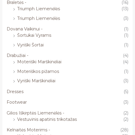
Braletės -
(16)
Triumph Liemenėlės
(13)
Triumph Liemenėlės
(3)
Dovana Vaikinui -
(1)
Šortukai Vyrams
(1)
Vyriški Šortai
(1)
Drabužiai -
(4)
Moteriški Marškinėliai
(4)
Moteriškos pižamos
(1)
Vyriški Marškinėliai
(3)
Dresses
(5)
Footwear
(3)
Gilios Iškirptės Liemenėlės -
(2)
Vestuvinis apatinis trikotažas
(2)
Kelnaitės Moterims -
(28)