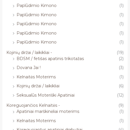
Paplūdimio Kimono
(1)
Paplūdimio Kimono
(1)
Paplūdimio Kimono
(1)
Paplūdimio Kimono
(1)
Paplūdimio Kimono
(1)
Kojinių diržai / laikikliai -
(19)
BDSM / fetišas apatinis trikotažas
(2)
Dovana Jai !
(3)
Kelnaitės Moterims
(1)
Kojinių diržai / laikikliai
(6)
Seksualūs Moteriški Apatiniai
(12)
Koreguojančios Kelnaitės -
(9)
Apatiniai marškinėliai moterims
(1)
Kelnaitės Moterims
(1)
Koreguojantys apatiniai drabužiai
(4)