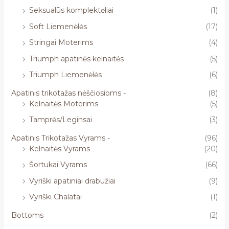
Seksualūs komplektėliai
(1)
Soft Liemenėlės
(17)
Stringai Moterims
(4)
Triumph apatinės kelnaitės
(5)
Triumph Liemenėlės
(6)
Apatinis trikotažas nėščiosioms -
(8)
Kelnaitės Moterims
(5)
Tamprės/Leginsai
(3)
Apatinis Trikotažas Vyrams -
(96)
Kelnaitės Vyrams
(20)
Šortukai Vyrams
(66)
Vyriški apatiniai drabužiai
(9)
Vyriški Chalatai
(1)
Bottoms
(2)