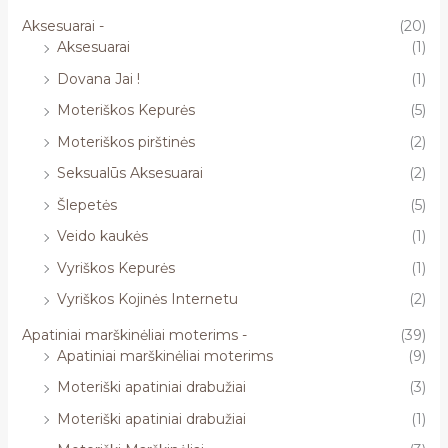
Aksesuarai -
(20)
Aksesuarai
(1)
Dovana Jai !
(1)
Moteriškos Kepurės
(5)
Moteriškos pirštinės
(2)
Seksualūs Aksesuarai
(2)
Šlepetės
(5)
Veido kaukės
(1)
Vyriškos Kepurės
(1)
Vyriškos Kojinės Internetu
(2)
Apatiniai marškinėliai moterims -
(39)
Apatiniai marškinėliai moterims
(9)
Moteriški apatiniai drabužiai
(3)
Moteriški apatiniai drabužiai
(1)