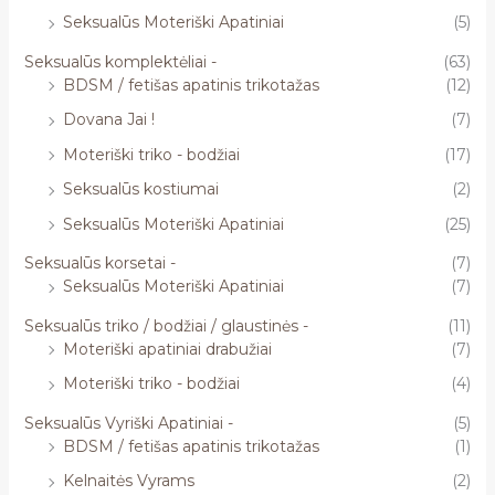
Seksualūs Moteriški Apatiniai
(5)
Seksualūs komplektėliai -
(63)
BDSM / fetišas apatinis trikotažas
(12)
Dovana Jai !
(7)
Moteriški triko - bodžiai
(17)
Seksualūs kostiumai
(2)
Seksualūs Moteriški Apatiniai
(25)
Seksualūs korsetai -
(7)
Seksualūs Moteriški Apatiniai
(7)
Seksualūs triko / bodžiai / glaustinės -
(11)
Moteriški apatiniai drabužiai
(7)
Moteriški triko - bodžiai
(4)
Seksualūs Vyriški Apatiniai -
(5)
BDSM / fetišas apatinis trikotažas
(1)
Kelnaitės Vyrams
(2)