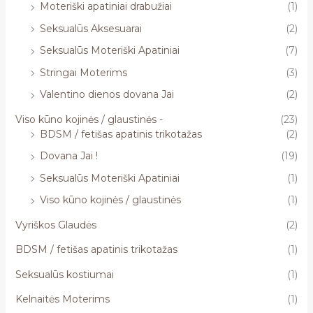
Moteriški apatiniai drabužiai
(1)
Seksualūs Aksesuarai
(2)
Seksualūs Moteriški Apatiniai
(7)
Stringai Moterims
(3)
Valentino dienos dovana Jai
(2)
Viso kūno kojinės / glaustinės -
(23)
BDSM / fetišas apatinis trikotažas
(2)
Dovana Jai !
(19)
Seksualūs Moteriški Apatiniai
(1)
Viso kūno kojinės / glaustinės
(1)
Vyriškos Glaudės
(2)
BDSM / fetišas apatinis trikotažas
(1)
Seksualūs kostiumai
(1)
Kelnaitės Moterims
(1)