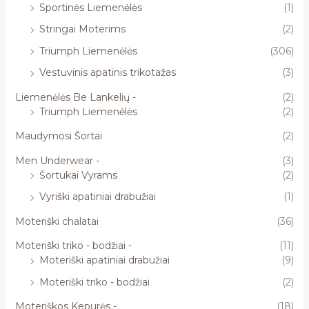
Sportinės Liemenėlės
(1)
Stringai Moterims
(2)
Triumph Liemenėlės
(306)
Vestuvinis apatinis trikotažas
(3)
Liemenėlės Be Lankelių -
(2)
Triumph Liemenėlės
(2)
Maudymosi Šortai
(2)
Men Underwear -
(3)
Šortukai Vyrams
(2)
Vyriški apatiniai drabužiai
(1)
Moteriški chalatai
(36)
Moteriški triko - bodžiai -
(11)
Moteriški apatiniai drabužiai
(9)
Moteriški triko - bodžiai
(2)
Moteriškos Kepurės -
(18)