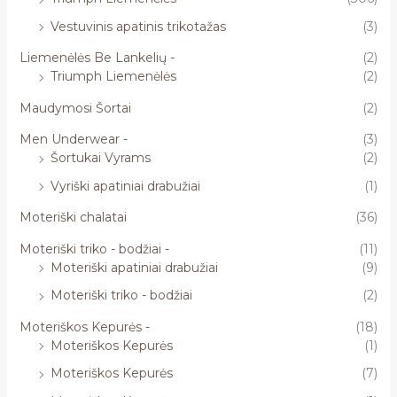
Vestuvinis apatinis trikotažas
(3)
Liemenėlės Be Lankelių -
(2)
Triumph Liemenėlės
(2)
Maudymosi Šortai
(2)
Men Underwear -
(3)
Šortukai Vyrams
(2)
Vyriški apatiniai drabužiai
(1)
Moteriški chalatai
(36)
Moteriški triko - bodžiai -
(11)
Moteriški apatiniai drabužiai
(9)
Moteriški triko - bodžiai
(2)
Moteriškos Kepurės -
(18)
Moteriškos Kepurės
(1)
Moteriškos Kepurės
(7)