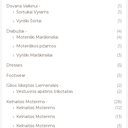
Dovana Vaikinui -
(1)
Šortukai Vyrams
(1)
Vyriški Šortai
(1)
Drabužiai -
(4)
Moteriški Marškinėliai
(4)
Moteriškos pižamos
(1)
Vyriški Marškinėliai
(3)
Dresses
(5)
Footwear
(3)
Gilios Iškirptės Liemenėlės -
(2)
Vestuvinis apatinis trikotažas
(2)
Kelnaitės Moterims -
(28)
Kelnaitės Moterims
(12)
Kelnaitės Moterims
(13)
Kelnaitės Moterims
(3)