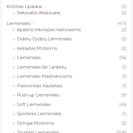
Krūtinės Lipdukai -
(2)
Seksualūs Aksesuarai
(2)
Liemenėlės -
(411)
Apatinis trikotažas nėščiosioms
(2)
Didelių Dydžių Liemenėlės
(2)
Kelnaitės Moterims
(2)
Liemenėlės
(36)
Liemenėlės Be Lankelių
(1)
Liemenėlės Maitinančioms
(1)
Pastorintais Kaušeliais
(1)
Push-up Liemenėlės
(9)
Soft Liemenėlės
(45)
Sportinės Liemenėlės
(1)
Stringai Moterims
(2)
Triumph Liemenėlės
(306)