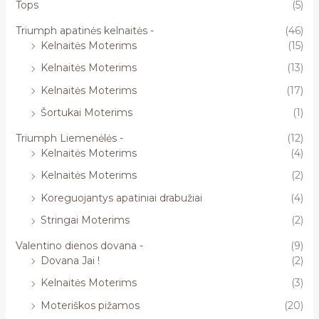
Tops
(5)
Triumph apatinės kelnaitės -
(46)
Kelnaitės Moterims
(15)
Kelnaitės Moterims
(13)
Kelnaitės Moterims
(17)
Šortukai Moterims
(1)
Triumph Liemenėlės -
(12)
Kelnaitės Moterims
(4)
Kelnaitės Moterims
(2)
Koreguojantys apatiniai drabužiai
(4)
Stringai Moterims
(2)
Valentino dienos dovana -
(9)
Dovana Jai !
(2)
Kelnaitės Moterims
(3)
Moteriškos pižamos
(20)