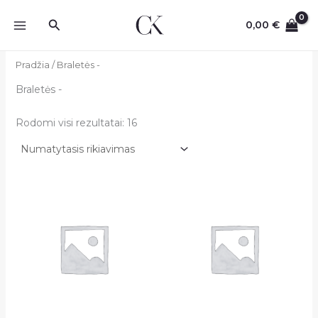
Pereiti
Paieška
prie
0,00
€
turinio
Pradžia
/ Braletės -
Braletės -
Rodomi visi rezultatai: 16