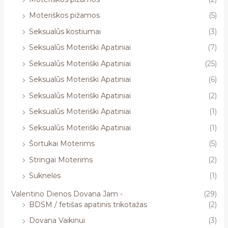
Moteriškos pižamos
(5)
Seksualūs kostiumai
(3)
Seksualūs Moteriški Apatiniai
(7)
Seksualūs Moteriški Apatiniai
(25)
Seksualūs Moteriški Apatiniai
(6)
Seksualūs Moteriški Apatiniai
(2)
Seksualūs Moteriški Apatiniai
(1)
Seksualūs Moteriški Apatiniai
(1)
Šortukai Moterims
(5)
Stringai Moterims
(2)
Suknelės
(1)
Valentino Dienos Dovana Jam -
(29)
BDSM / fetišas apatinis trikotažas
(2)
Dovana Vaikinui
(3)