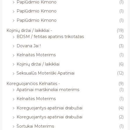
Paplūdimio Kimono
(1)
Paplūdimio Kimono
(1)
Paplūdimio Kimono
(1)
Kojinių diržai / laikikliai -
(19)
BDSM / fetišas apatinis trikotažas
(2)
Dovana Jai !
(3)
Kelnaitės Moterims
(1)
Kojinių diržai / laikikliai
(6)
Seksualūs Moteriški Apatiniai
(12)
Koreguojančios Kelnaitės -
(9)
Apatiniai marškinėliai moterims
(1)
Kelnaitės Moterims
(1)
Koreguojantys apatiniai drabužiai
(4)
Koreguojantys apatiniai drabužiai
(2)
Šortukai Moterims
(1)