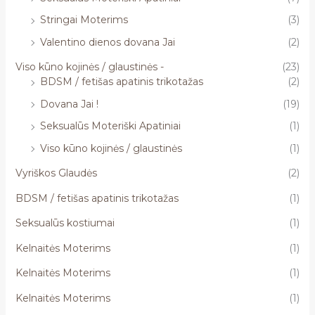
Stringai Moterims
(3)
Valentino dienos dovana Jai
(2)
Viso kūno kojinės / glaustinės -
(23)
BDSM / fetišas apatinis trikotažas
(2)
Dovana Jai !
(19)
Seksualūs Moteriški Apatiniai
(1)
Viso kūno kojinės / glaustinės
(1)
Vyriškos Glaudės
(2)
BDSM / fetišas apatinis trikotažas
(1)
Seksualūs kostiumai
(1)
Kelnaitės Moterims
(1)
Kelnaitės Moterims
(1)
Kelnaitės Moterims
(1)