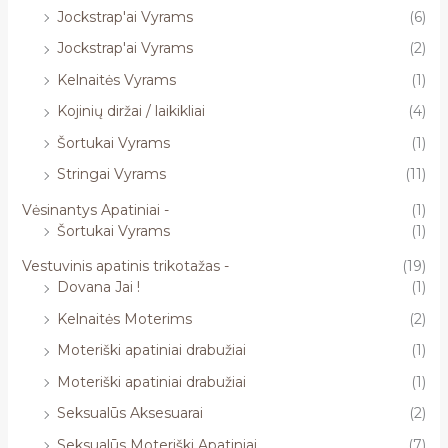
Jockstrap'ai Vyrams
(6)
Jockstrap'ai Vyrams
(2)
Kelnaitės Vyrams
(1)
Kojinių diržai / laikikliai
(4)
Šortukai Vyrams
(1)
Stringai Vyrams
(11)
Vėsinantys Apatiniai -
(1)
Šortukai Vyrams
(1)
Vestuvinis apatinis trikotažas -
(19)
Dovana Jai !
(1)
Kelnaitės Moterims
(2)
Moteriški apatiniai drabužiai
(1)
Moteriški apatiniai drabužiai
(1)
Seksualūs Aksesuarai
(2)
Seksualūs Moteriški Apatiniai
(7)