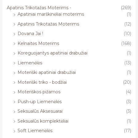
Apatinis Trikotažas Moterims -
(269)
Apatiniai marškinėliai moterims
(1)
Apatinis Trikotažas Moterims
(12)
Dovana Jai !
(10)
Kelnaitės Moterims
(168)
Koreguojantys apatiniai drabužiai
(1)
Liemenėlės
(13)
Moteriški apatiniai drabužiai
(1)
Moteriški triko - bodžiai
(20)
Moteriškos pižamos
(4)
Push-up Liemenėlės
(3)
Seksualūs Aksesuarai
(3)
Seksualūs komplektėliai
(1)
Soft Liemenėlės
(17)