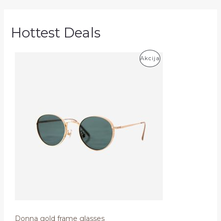
Hottest Deals
P
Akcija
R
O
D
U
K
T
A
S
S
Donna gold frame glasses
U