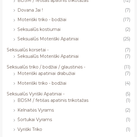
BDSM / fetišas apatinis trikotažas
(12)
Dovana Jai !
(7)
Moteriški triko - bodžiai
(17)
Seksualūs kostiumai
(2)
Seksualūs Moteriški Apatiniai
(25)
Seksualūs korsetai -
(7)
Seksualūs Moteriški Apatiniai
(7)
Seksualūs triko / bodžiai / glaustinės -
(11)
Moteriški apatiniai drabužiai
(7)
Moteriški triko - bodžiai
(4)
Seksualūs Vyriški Apatiniai -
(5)
BDSM / fetišas apatinis trikotažas
(1)
Kelnaitės Vyrams
(2)
Šortukai Vyrams
(1)
Vyriški Triko
(1)