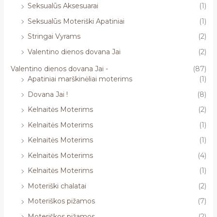
Seksualūs Aksesuarai
(1)
Seksualūs Moteriški Apatiniai
(1)
Stringai Vyrams
(2)
Valentino dienos dovana Jai
(2)
Valentino dienos dovana Jai -
(87)
Apatiniai marškinėliai moterims
(1)
Dovana Jai !
(8)
Kelnaitės Moterims
(2)
Kelnaitės Moterims
(1)
Kelnaitės Moterims
(1)
Kelnaitės Moterims
(4)
Kelnaitės Moterims
(1)
Moteriški chalatai
(2)
Moteriškos pižamos
(7)
Moteriškos pižamos
(2)