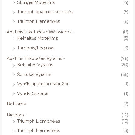
Stringai Moterims
(4)
Triumph apatinės kelnaitės
(5)
Triumph Liemenėlės
(6)
Apatinis trikotažas nėščiosioms -
(8)
Kelnaitės Moterims
(5)
Tamprės/Leginsai
(3)
Apatinis Trikotažas Vyrams -
(96)
Kelnaitės Vyrams
(20)
Šortukai Vyrams
(66)
Vyriški apatiniai drabužiai
(9)
Vyriški Chalatai
(1)
Bottoms
(2)
Braletės -
(16)
Triumph Liemenėlės
(13)
Triumph Liemenėlės
(3)