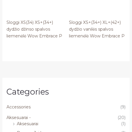
Sloggi XS(34) XS+(34+)
Sloggi XS+(34+) XL+(42+)
dydžio džinso spalvos
dydžio vanilės spalvos
liemenėlė Wow Embrace P
liemenėlė Wow Embrace P
Categories
Accessories
(9)
Aksesuarai -
(20)
Aksesuarai
(1)