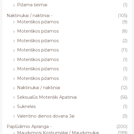
Pižama šeimai
(1)
Naktinukai / naktiniai -
(105)
Moteriškos pižamos
(9)
Moteriškos pižamos
(8)
Moteriškos pižamos
(2)
Moteriškos pižamos
(11)
Moteriškos pižamos
(1)
Moteriškos pižamos
(1)
Moteriškos pižamos
(1)
Naktinukai / naktiniai
(12)
Seksualūs Moteriški Apatiniai
(56)
Suknelės
(1)
Valentino dienos dovana Jai
(3)
Paplūdimio Apranga -
(200)
Maudymosi Kostiumėliai / Maudymukai
(199)