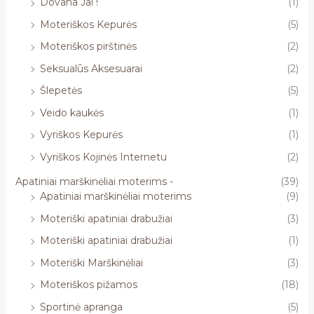
Dovana Jai !
(1)
Moteriškos Kepurės
(5)
Moteriškos pirštinės
(2)
Seksualūs Aksesuarai
(2)
Šlepetės
(5)
Veido kaukės
(1)
Vyriškos Kepurės
(1)
Vyriškos Kojinės Internetu
(2)
Apatiniai marškinėliai moterims -
(39)
Apatiniai marškinėliai moterims
(9)
Moteriški apatiniai drabužiai
(3)
Moteriški apatiniai drabužiai
(1)
Moteriški Marškinėliai
(3)
Moteriškos pižamos
(18)
Sportinė apranga
(5)