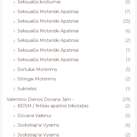
Seksualūs kostiumai
(3)
Seksualūs Moteriški Apatiniai
(7)
Seksualūs Moteriški Apatiniai
(25)
Seksualūs Moteriški Apatiniai
(6)
Seksualūs Moteriški Apatiniai
(2)
Seksualūs Moteriški Apatiniai
(1)
Seksualūs Moteriški Apatiniai
(1)
Šortukai Moterims
(5)
Stringai Moterims
(2)
Suknelės
(1)
Valentino Dienos Dovana Jam -
(29)
BDSM / fetišas apatinis trikotažas
(2)
Dovana Vaikinui
(3)
Jockstrap'ai Vyrams
(6)
Jockstrap'ai Vyrams
(2)