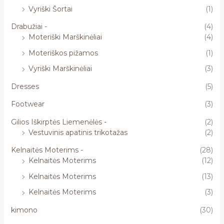
Vyriški Šortai
(1)
Drabužiai -
(4)
Moteriški Marškinėliai
(4)
Moteriškos pižamos
(1)
Vyriški Marškinėliai
(3)
Dresses
(5)
Footwear
(3)
Gilios Iškirptės Liemenėlės -
(2)
Vestuvinis apatinis trikotažas
(2)
Kelnaitės Moterims -
(28)
Kelnaitės Moterims
(12)
Kelnaitės Moterims
(13)
Kelnaitės Moterims
(3)
kimono
(30)