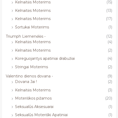
Kelnaitės Moterims
(15)
Kelnaitės Moterims
(13)
Kelnaitės Moterims
(17)
Šortukai Moterims
(1)
Triumph Liemenėlės -
(12)
Kelnaitės Moterims
(4)
Kelnaitės Moterims
(2)
Koreguojantys apatiniai drabužiai
(4)
Stringai Moterims
(2)
Valentino dienos dovana -
(9)
Dovana Jai !
(2)
Kelnaitės Moterims
(3)
Moteriškos pižamos
(20)
Seksualūs Aksesuarai
(1)
Seksualūs Moteriški Apatiniai
(1)