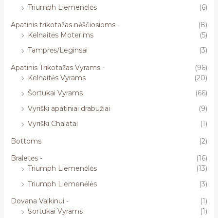
Triumph Liemenėlės
(6)
Apatinis trikotažas nėščiosioms -
(8)
Kelnaitės Moterims
(5)
Tamprės/Leginsai
(3)
Apatinis Trikotažas Vyrams -
(96)
Kelnaitės Vyrams
(20)
Šortukai Vyrams
(66)
Vyriški apatiniai drabužiai
(9)
Vyriški Chalatai
(1)
Bottoms
(2)
Braletės -
(16)
Triumph Liemenėlės
(13)
Triumph Liemenėlės
(3)
Dovana Vaikinui -
(1)
Šortukai Vyrams
(1)