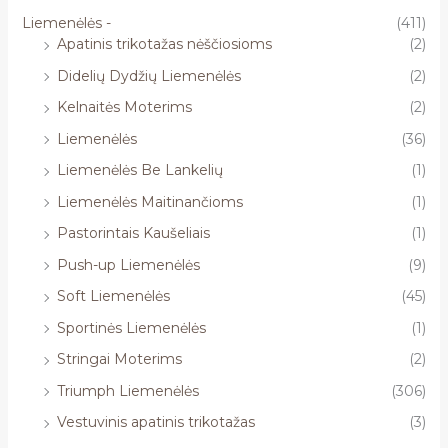
Liemenėlės -
(411)
Apatinis trikotažas nėščiosioms
(2)
Didelių Dydžių Liemenėlės
(2)
Kelnaitės Moterims
(2)
Liemenėlės
(36)
Liemenėlės Be Lankelių
(1)
Liemenėlės Maitinančioms
(1)
Pastorintais Kaušeliais
(1)
Push-up Liemenėlės
(9)
Soft Liemenėlės
(45)
Sportinės Liemenėlės
(1)
Stringai Moterims
(2)
Triumph Liemenėlės
(306)
Vestuvinis apatinis trikotažas
(3)