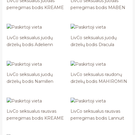
LivCo seksualus juodas
LivCo seksualus juodas
perregimas bodis KREAME
perregimas bodis MABEN
LivCo seksualus juodų
LivCo seksualus juodų
dirželių bodis Adelienn
dirželių bodis Dracula
LivCo seksualus juodų
LivCo seksualus raudonų
dirželių bodis Namillen
dirželių bodis MAHIROMIN
LivCo seksualus rausvas
LivCo seksualus rausvas
perregimas bodis KREAME
perregimas bodis Lannuit