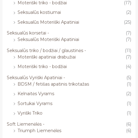
Moteriški triko - bodžiai
(17)
Seksualūs kostiumai
(2)
Seksualūs Moteriški Apatiniai
(25)
Seksualūs korsetai -
(7)
Seksualūs Moteriški Apatiniai
(7)
Seksualūs triko / bodžiai / glaustinės -
(11)
Moteriški apatiniai drabužiai
(7)
Moteriški triko - bodžiai
(4)
Seksualūs Vyriški Apatiniai -
(5)
BDSM / fetišas apatinis trikotažas
(1)
Kelnaitės Vyrams
(2)
Šortukai Vyrams
(1)
Vyriški Triko
(1)
Soft Liemenėlės -
(6)
Triumph Liemenėlės
(6)