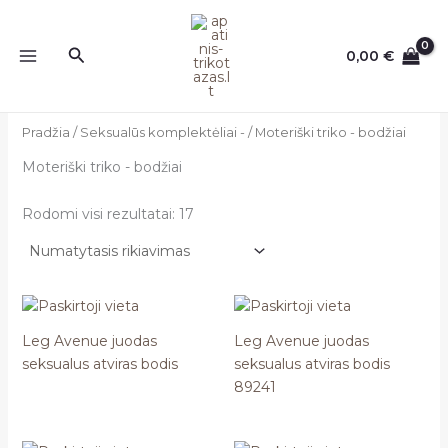
Pereiti
prie
Paieška
0,00
€
turinio
Pradžia
/
Seksualūs komplektėliai -
/ Moteriški triko - bodžiai
Moteriški triko - bodžiai
Rodomi visi rezultatai: 17
Leg Avenue juodas
Leg Avenue juodas
seksualus atviras bodis
seksualus atviras bodis
89241