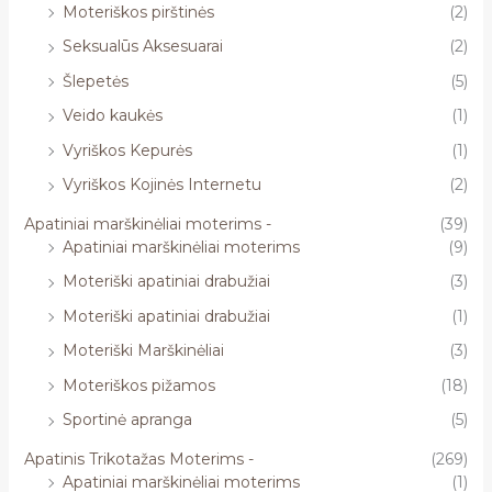
Moteriškos pirštinės
(2)
Seksualūs Aksesuarai
(2)
Šlepetės
(5)
Veido kaukės
(1)
Vyriškos Kepurės
(1)
Vyriškos Kojinės Internetu
(2)
Apatiniai marškinėliai moterims -
(39)
Apatiniai marškinėliai moterims
(9)
Moteriški apatiniai drabužiai
(3)
Moteriški apatiniai drabužiai
(1)
Moteriški Marškinėliai
(3)
Moteriškos pižamos
(18)
Sportinė apranga
(5)
Apatinis Trikotažas Moterims -
(269)
Apatiniai marškinėliai moterims
(1)