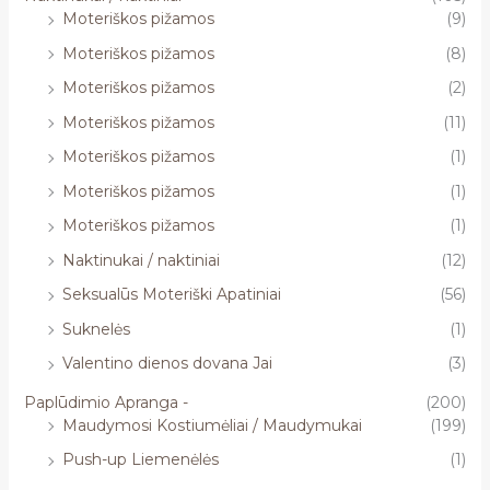
Moteriškos pižamos
(9)
Moteriškos pižamos
(8)
Moteriškos pižamos
(2)
Moteriškos pižamos
(11)
Moteriškos pižamos
(1)
Moteriškos pižamos
(1)
Moteriškos pižamos
(1)
Naktinukai / naktiniai
(12)
Seksualūs Moteriški Apatiniai
(56)
Suknelės
(1)
Valentino dienos dovana Jai
(3)
Paplūdimio Apranga -
(200)
Maudymosi Kostiumėliai / Maudymukai
(199)
Push-up Liemenėlės
(1)