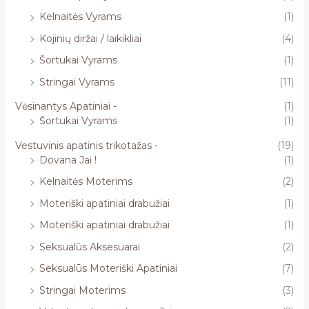
Kelnaitės Vyrams
(1)
Kojinių diržai / laikikliai
(4)
Šortukai Vyrams
(1)
Stringai Vyrams
(11)
Vėsinantys Apatiniai -
(1)
Šortukai Vyrams
(1)
Vestuvinis apatinis trikotažas -
(19)
Dovana Jai !
(1)
Kelnaitės Moterims
(2)
Moteriški apatiniai drabužiai
(1)
Moteriški apatiniai drabužiai
(1)
Seksualūs Aksesuarai
(2)
Seksualūs Moteriški Apatiniai
(7)
Stringai Moterims
(3)