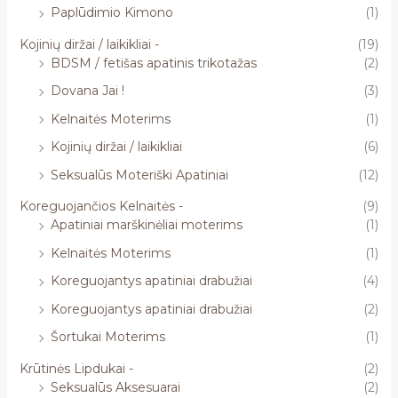
Paplūdimio Kimono
(1)
Kojinių diržai / laikikliai -
(19)
BDSM / fetišas apatinis trikotažas
(2)
Dovana Jai !
(3)
Kelnaitės Moterims
(1)
Kojinių diržai / laikikliai
(6)
Seksualūs Moteriški Apatiniai
(12)
Koreguojančios Kelnaitės -
(9)
Apatiniai marškinėliai moterims
(1)
Kelnaitės Moterims
(1)
Koreguojantys apatiniai drabužiai
(4)
Koreguojantys apatiniai drabužiai
(2)
Šortukai Moterims
(1)
Krūtinės Lipdukai -
(2)
Seksualūs Aksesuarai
(2)