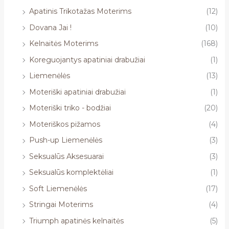
Apatinis Trikotažas Moterims
(12)
Dovana Jai !
(10)
Kelnaitės Moterims
(168)
Koreguojantys apatiniai drabužiai
(1)
Liemenėlės
(13)
Moteriški apatiniai drabužiai
(1)
Moteriški triko - bodžiai
(20)
Moteriškos pižamos
(4)
Push-up Liemenėlės
(3)
Seksualūs Aksesuarai
(3)
Seksualūs komplektėliai
(1)
Soft Liemenėlės
(17)
Stringai Moterims
(4)
Triumph apatinės kelnaitės
(5)