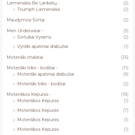
Liemenėlės Be Lankelių -
(2)
Triumph Liemenėlės
(2)
Maudymosi Šortai
(2)
Men Underwear -
(3)
Šortukai Vyrams
(2)
Vyriški apatiniai drabužiai
(1)
Moteriški chalatai
(36)
Moteriški triko - bodžiai -
(11)
Moteriški apatiniai drabužiai
(9)
Moteriški triko - bodžiai
(2)
Moteriškos Kepurės -
(18)
Moteriškos Kepurės
(1)
Moteriškos Kepurės
(7)
Moteriškos Kepurės
(1)
Moteriškos Kepurės
(1)