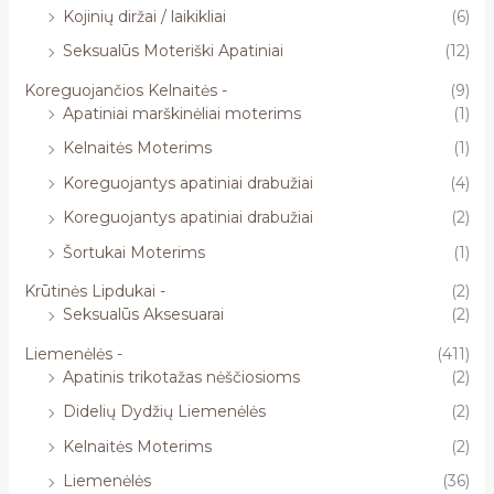
Kojinių diržai / laikikliai
(6)
Seksualūs Moteriški Apatiniai
(12)
Koreguojančios Kelnaitės -
(9)
Apatiniai marškinėliai moterims
(1)
Kelnaitės Moterims
(1)
Koreguojantys apatiniai drabužiai
(4)
Koreguojantys apatiniai drabužiai
(2)
Šortukai Moterims
(1)
Krūtinės Lipdukai -
(2)
Seksualūs Aksesuarai
(2)
Liemenėlės -
(411)
Apatinis trikotažas nėščiosioms
(2)
Didelių Dydžių Liemenėlės
(2)
Kelnaitės Moterims
(2)
Liemenėlės
(36)