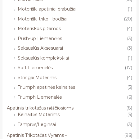
Moteriški apatiniai drabužiai
(1)
Moteriški triko - bodžiai
(20)
Moteriškos pižamos
(4)
Push-up Liemenėlės
(3)
Seksualūs Aksesuarai
(3)
Seksualūs komplektėliai
(1)
Soft Liemenėlės
(17)
Stringai Moterims
(4)
Triumph apatinės kelnaitės
(5)
Triumph Liemenėlės
(6)
Apatinis trikotažas nėščiosioms -
(8)
Kelnaitės Moterims
(5)
Tamprės/Leginsai
(3)
Apatinis Trikotažas Vyrams -
(96)