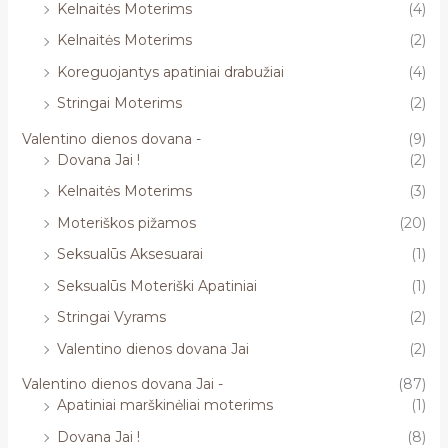
Kelnaitės Moterims
(4)
Kelnaitės Moterims
(2)
Koreguojantys apatiniai drabužiai
(4)
Stringai Moterims
(2)
Valentino dienos dovana -
(9)
Dovana Jai !
(2)
Kelnaitės Moterims
(3)
Moteriškos pižamos
(20)
Seksualūs Aksesuarai
(1)
Seksualūs Moteriški Apatiniai
(1)
Stringai Vyrams
(2)
Valentino dienos dovana Jai
(2)
Valentino dienos dovana Jai -
(87)
Apatiniai marškinėliai moterims
(1)
Dovana Jai !
(8)