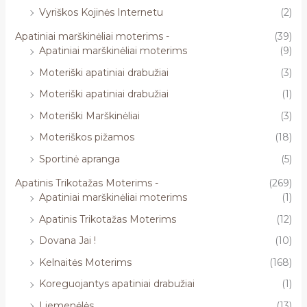
Vyriškos Kojinės Internetu
(2)
Apatiniai marškinėliai moterims -
(39)
Apatiniai marškinėliai moterims
(9)
Moteriški apatiniai drabužiai
(3)
Moteriški apatiniai drabužiai
(1)
Moteriški Marškinėliai
(3)
Moteriškos pižamos
(18)
Sportinė apranga
(5)
Apatinis Trikotažas Moterims -
(269)
Apatiniai marškinėliai moterims
(1)
Apatinis Trikotažas Moterims
(12)
Dovana Jai !
(10)
Kelnaitės Moterims
(168)
Koreguojantys apatiniai drabužiai
(1)
Liemenėlės
(13)