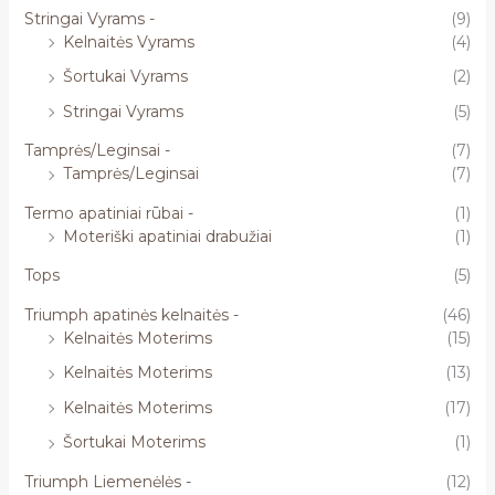
Stringai Vyrams -
(9)
Kelnaitės Vyrams
(4)
Šortukai Vyrams
(2)
Stringai Vyrams
(5)
Tamprės/Leginsai -
(7)
Tamprės/Leginsai
(7)
Termo apatiniai rūbai -
(1)
Moteriški apatiniai drabužiai
(1)
Tops
(5)
Triumph apatinės kelnaitės -
(46)
Kelnaitės Moterims
(15)
Kelnaitės Moterims
(13)
Kelnaitės Moterims
(17)
Šortukai Moterims
(1)
Triumph Liemenėlės -
(12)