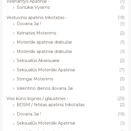
Vėsinantys Apatiniai -
(1)
Šortukai Vyrams
(1)
Vestuvinis apatinis trikotažas -
(19)
Dovana Jai !
(1)
Kelnaitės Moterims
(2)
Moteriški apatiniai drabužiai
(1)
Moteriški apatiniai drabužiai
(1)
Seksualūs Aksesuarai
(2)
Seksualūs Moteriški Apatiniai
(7)
Stringai Moterims
(3)
Valentino dienos dovana Jai
(2)
Viso kūno kojinės / glaustinės -
(23)
BDSM / fetišas apatinis trikotažas
(2)
Dovana Jai !
(19)
Seksualūs Moteriški Apatiniai
(1)