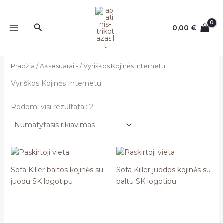
Pereiti
prie
Paieška
0,00
€
turinio
Pradžia
/
Aksesuarai -
/ Vyriškos Kojinės Internetu
Vyriškos Kojinės Internetu
Rodomi visi rezultatai: 2
Sofa Killer baltos kojinės su
Sofa Killer juodos kojinės su
juodu SK logotipu
baltu SK logotipu