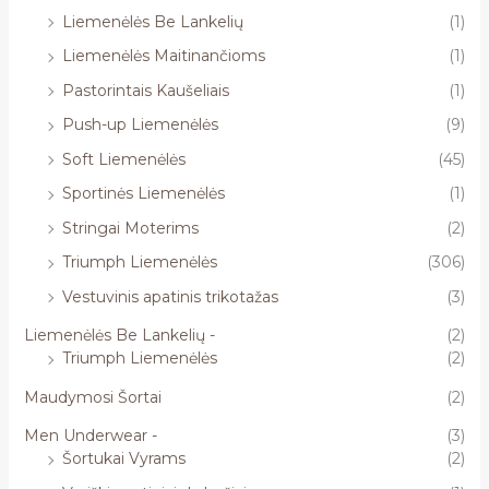
Liemenėlės Be Lankelių
(1)
Liemenėlės Maitinančioms
(1)
Pastorintais Kaušeliais
(1)
Push-up Liemenėlės
(9)
Soft Liemenėlės
(45)
Sportinės Liemenėlės
(1)
Stringai Moterims
(2)
Triumph Liemenėlės
(306)
Vestuvinis apatinis trikotažas
(3)
Liemenėlės Be Lankelių -
(2)
Triumph Liemenėlės
(2)
Maudymosi Šortai
(2)
Men Underwear -
(3)
Šortukai Vyrams
(2)