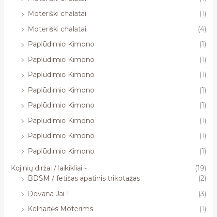
Moteriški chalatai
(1)
Moteriški chalatai
(4)
Paplūdimio Kimono
(1)
Paplūdimio Kimono
(1)
Paplūdimio Kimono
(1)
Paplūdimio Kimono
(1)
Paplūdimio Kimono
(1)
Paplūdimio Kimono
(1)
Paplūdimio Kimono
(1)
Paplūdimio Kimono
(1)
Kojinių diržai / laikikliai -
(19)
BDSM / fetišas apatinis trikotažas
(2)
Dovana Jai !
(3)
Kelnaitės Moterims
(1)