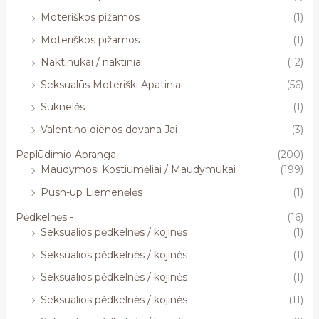
Moteriškos pižamos
(1)
Moteriškos pižamos
(1)
Naktinukai / naktiniai
(12)
Seksualūs Moteriški Apatiniai
(56)
Suknelės
(1)
Valentino dienos dovana Jai
(3)
Paplūdimio Apranga -
(200)
Maudymosi Kostiumėliai / Maudymukai
(199)
Push-up Liemenėlės
(1)
Pėdkelnės -
(16)
Seksualios pėdkelnės / kojinės
(1)
Seksualios pėdkelnės / kojinės
(1)
Seksualios pėdkelnės / kojinės
(1)
Seksualios pėdkelnės / kojinės
(11)