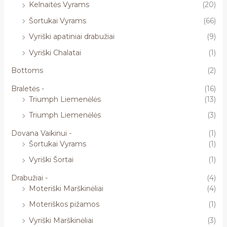
Kelnaitės Vyrams
(20)
Šortukai Vyrams
(66)
Vyriški apatiniai drabužiai
(9)
Vyriški Chalatai
(1)
Bottoms
(2)
Braletės -
(16)
Triumph Liemenėlės
(13)
Triumph Liemenėlės
(3)
Dovana Vaikinui -
(1)
Šortukai Vyrams
(1)
Vyriški Šortai
(1)
Drabužiai -
(4)
Moteriški Marškinėliai
(4)
Moteriškos pižamos
(1)
Vyriški Marškinėliai
(3)