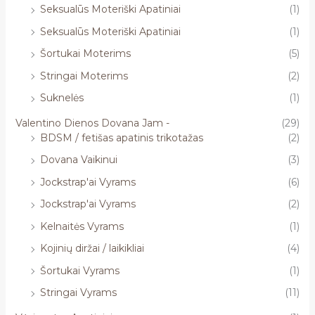
Seksualūs Moteriški Apatiniai
(1)
Seksualūs Moteriški Apatiniai
(1)
Šortukai Moterims
(5)
Stringai Moterims
(2)
Suknelės
(1)
Valentino Dienos Dovana Jam -
(29)
BDSM / fetišas apatinis trikotažas
(2)
Dovana Vaikinui
(3)
Jockstrap'ai Vyrams
(6)
Jockstrap'ai Vyrams
(2)
Kelnaitės Vyrams
(1)
Kojinių diržai / laikikliai
(4)
Šortukai Vyrams
(1)
Stringai Vyrams
(11)