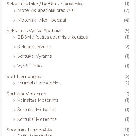
Seksualūs triko / bodžiai / glaustinės -
(11)
Moteriški apatiniai drabužiai
(7)
Moteriški triko - bodžiai
(4)
Seksualūs Vyriški Apatiniai -
(5)
BDSM / fetišas apatinis trikotažas
(1)
Kelnaitės Vyrams
(2)
Šortukai Vyrams
(1)
Vyriški Triko
(1)
Soft Liemenėlės -
(6)
Triumph Liemenėlės
(6)
Šortukai Moterims -
(3)
Kelnaitės Moterims
(1)
Šortukai Moterims
(1)
Šortukai Moterims
(1)
Sportinės Liemenėlės -
(91)