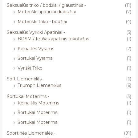
Seksualūs triko / bodžiai / glaustinės -
(11)
Moteriški apatiniai drabužiai
(7)
Moteriški triko - bodžiai
(4)
Seksualūs Vyriški Apatiniai -
(5)
BDSM / fetišas apatinis trikotažas
(1)
Kelnaitės Vyrams
(2)
Šortukai Vyrams
(1)
Vyriški Triko
(1)
Soft Liemenėlės -
(6)
Triumph Liemenėlės
(6)
Šortukai Moterims -
(3)
Kelnaitės Moterims
(1)
Šortukai Moterims
(1)
Šortukai Moterims
(1)
Sportinės Liemenėlės -
(91)