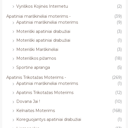
Vyriškos Kojinės Internetu
(2)
Apatiniai marškinėliai moterims -
(39)
Apatiniai marškinėliai moterims
(9)
Moteriški apatiniai drabužiai
(3)
Moteriški apatiniai drabužiai
(1)
Moteriški Marškinėliai
(3)
Moteriškos pižamos
(18)
Sportinė apranga
(5)
Apatinis Trikotažas Moterims -
(269)
Apatiniai marškinėliai moterims
(1)
Apatinis Trikotažas Moterims
(12)
Dovana Jai !
(10)
Kelnaitės Moterims
(168)
Koreguojantys apatiniai drabužiai
(1)