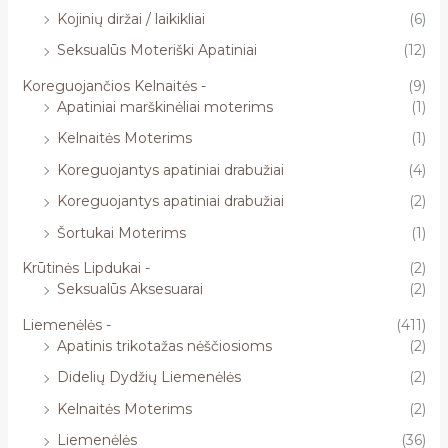
Kojinių diržai / laikikliai
(6)
Seksualūs Moteriški Apatiniai
(12)
Koreguojančios Kelnaitės -
(9)
Apatiniai marškinėliai moterims
(1)
Kelnaitės Moterims
(1)
Koreguojantys apatiniai drabužiai
(4)
Koreguojantys apatiniai drabužiai
(2)
Šortukai Moterims
(1)
Krūtinės Lipdukai -
(2)
Seksualūs Aksesuarai
(2)
Liemenėlės -
(411)
Apatinis trikotažas nėščiosioms
(2)
Didelių Dydžių Liemenėlės
(2)
Kelnaitės Moterims
(2)
Liemenėlės
(36)