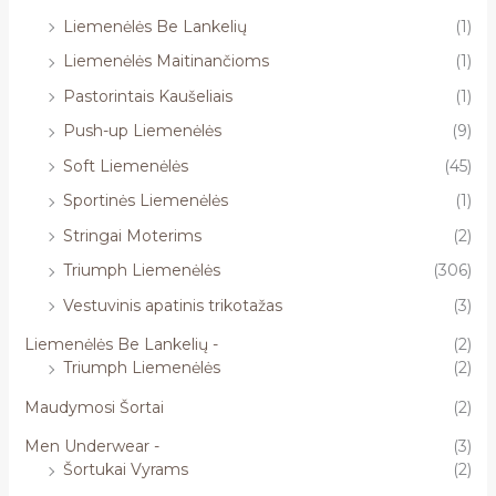
Liemenėlės Be Lankelių
(1)
Liemenėlės Maitinančioms
(1)
Pastorintais Kaušeliais
(1)
Push-up Liemenėlės
(9)
Soft Liemenėlės
(45)
Sportinės Liemenėlės
(1)
Stringai Moterims
(2)
Triumph Liemenėlės
(306)
Vestuvinis apatinis trikotažas
(3)
Liemenėlės Be Lankelių -
(2)
Triumph Liemenėlės
(2)
Maudymosi Šortai
(2)
Men Underwear -
(3)
Šortukai Vyrams
(2)