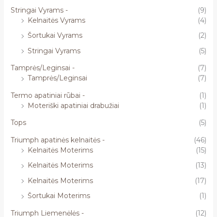
Stringai Vyrams -
(9)
Kelnaitės Vyrams
(4)
Šortukai Vyrams
(2)
Stringai Vyrams
(5)
Tamprės/Leginsai -
(7)
Tamprės/Leginsai
(7)
Termo apatiniai rūbai -
(1)
Moteriški apatiniai drabužiai
(1)
Tops
(5)
Triumph apatinės kelnaitės -
(46)
Kelnaitės Moterims
(15)
Kelnaitės Moterims
(13)
Kelnaitės Moterims
(17)
Šortukai Moterims
(1)
Triumph Liemenėlės -
(12)