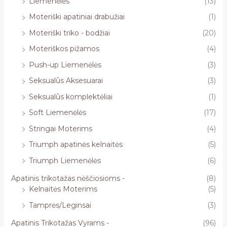
Liemenėlės
(13)
Moteriški apatiniai drabužiai
(1)
Moteriški triko - bodžiai
(20)
Moteriškos pižamos
(4)
Push-up Liemenėlės
(3)
Seksualūs Aksesuarai
(3)
Seksualūs komplektėliai
(1)
Soft Liemenėlės
(17)
Stringai Moterims
(4)
Triumph apatinės kelnaitės
(5)
Triumph Liemenėlės
(6)
Apatinis trikotažas nėščiosioms -
(8)
Kelnaitės Moterims
(5)
Tamprės/Leginsai
(3)
Apatinis Trikotažas Vyrams -
(96)