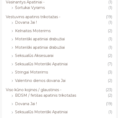
Vėsinantys Apatiniai -
(1)
Šortukai Vyrams
(1)
Vestuvinis apatinis trikotažas -
(19)
Dovana Jai !
(1)
Kelnaitės Moterims
(2)
Moteriški apatiniai drabužiai
(1)
Moteriški apatiniai drabužiai
(1)
Seksualūs Aksesuarai
(2)
Seksualūs Moteriški Apatiniai
(7)
Stringai Moterims
(3)
Valentino dienos dovana Jai
(2)
Viso kūno kojinės / glaustinės -
(23)
BDSM / fetišas apatinis trikotažas
(2)
Dovana Jai !
(19)
Seksualūs Moteriški Apatiniai
(1)