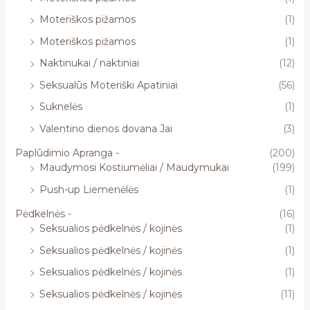
Moteriškos pižamos
(1)
Moteriškos pižamos
(1)
Naktinukai / naktiniai
(12)
Seksualūs Moteriški Apatiniai
(56)
Suknelės
(1)
Valentino dienos dovana Jai
(3)
Paplūdimio Apranga -
(200)
Maudymosi Kostiumėliai / Maudymukai
(199)
Push-up Liemenėlės
(1)
Pėdkelnės -
(16)
Seksualios pėdkelnės / kojinės
(1)
Seksualios pėdkelnės / kojinės
(1)
Seksualios pėdkelnės / kojinės
(1)
Seksualios pėdkelnės / kojinės
(11)