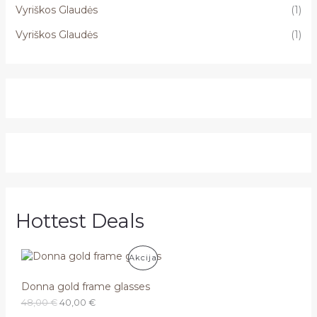
Vyriškos Glaudės
(1)
Vyriškos Glaudės
(1)
Hottest Deals
P
Akcija
R
Donna gold frame glasses
O
C
48,00
€
40,00
€
O
r
u