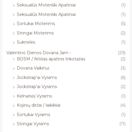
Seksualūs Moteriški Apatiniai
(1)
Seksualūs Moteriški Apatiniai
(1)
Šortukai Moterims
(5)
Stringai Moterims
(2)
Suknelės
(1)
Valentino Dienos Dovana Jam -
(29)
BDSM / fetišas apatinis trikotažas
(2)
Dovana Vaikinui
(3)
Jockstrap'ai Vyrams
(6)
Jockstrap'ai Vyrams
(2)
Kelnaitės Vyrams
(1)
Kojinių diržai / laikikliai
(4)
Šortukai Vyrams
(1)
Stringai Vyrams
(11)