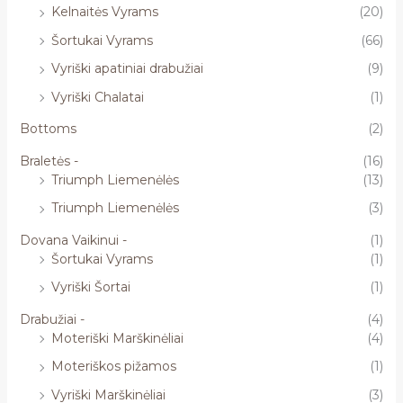
Kelnaitės Vyrams
(20)
Šortukai Vyrams
(66)
Vyriški apatiniai drabužiai
(9)
Vyriški Chalatai
(1)
Bottoms
(2)
Braletės -
(16)
Triumph Liemenėlės
(13)
Triumph Liemenėlės
(3)
Dovana Vaikinui -
(1)
Šortukai Vyrams
(1)
Vyriški Šortai
(1)
Drabužiai -
(4)
Moteriški Marškinėliai
(4)
Moteriškos pižamos
(1)
Vyriški Marškinėliai
(3)