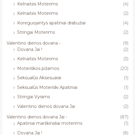
Kelnaitės Moterims
(4)
Kelnaitės Moterims
(2)
Koreguojantys apatiniai drabužiai
(4)
Stringai Moterims
(2)
Valentino dienos dovana -
(9)
Dovana Jai !
(2)
Kelnaitės Moterims
(3)
Moteriškos pižamos
(20)
Seksualūs Aksesuarai
(1)
Seksualūs Moteriški Apatiniai
(1)
Stringai Vyrams
(2)
Valentino dienos dovana Jai
(2)
Valentino dienos dovana Jai -
(87)
Apatiniai marškinėliai moterims
(1)
Dovana Jai !
(8)