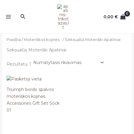
Pereiti
prie
Paieška
0,00
€
turinio
Pradžia
/
Moteriškos kojinės -
/ Seksualūs Moteriški Apatiniai
Seksualūs Moteriški Apatiniai
Rezultatų: 1
Triumph bordo spalvos
moteriškos kojinės
Accessories Gift Set Sock
01